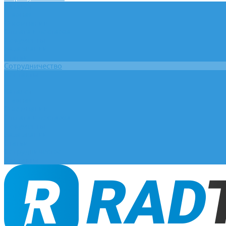
Каталог
Главная
О компании
Оплата и доставка
Документы
База знаний
Статьи
Сотрудничество
Контакты
...
Каталог
Главная
О компании
Оплата и доставка
Документы
База знаний
Статьи
Сотрудничество
Контакты