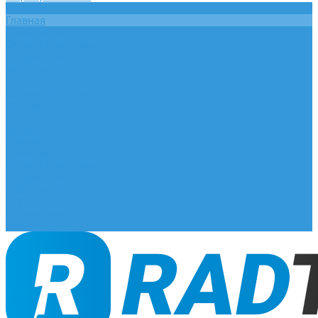
Каталог
Главная
О компании
Оплата и доставка
Документы
База знаний
Статьи
Сотрудничество
Контакты
...
Каталог
Главная
О компании
Оплата и доставка
Документы
База знаний
Статьи
Сотрудничество
Контакты