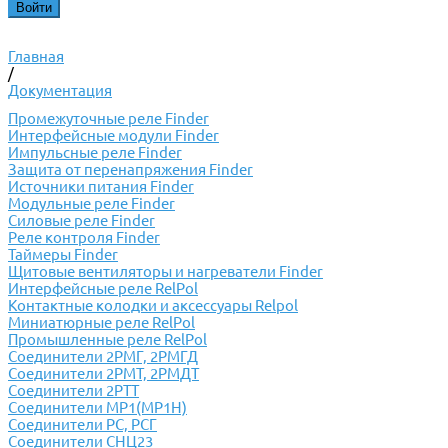
Главная
/
Документация
Промежуточные реле Finder
Интерфейсные модули Finder
Импульсные реле Finder
Защита от перенапряжения Finder
Источники питания Finder
Модульные реле Finder
Силовые реле Finder
Реле контроля Finder
Таймеры Finder
Щитовые вентиляторы и нагреватели Finder
Интерфейсные реле RelPol
Контактные колодки и аксессуары Relpol
Миниатюрные реле RelPol
Промышленные реле RelPol
Соединители 2РМГ, 2РМГД
Соединители 2РМТ, 2РМДТ
Соединители 2РТТ
Соединители МР1(МР1Н)
Соединители РС, РСГ
Соединители СНЦ23