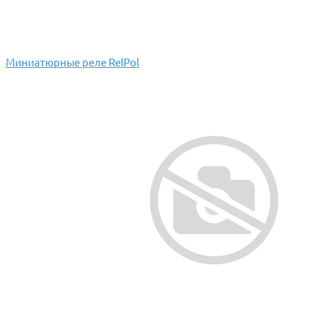
Миниатюрные реле RelPol