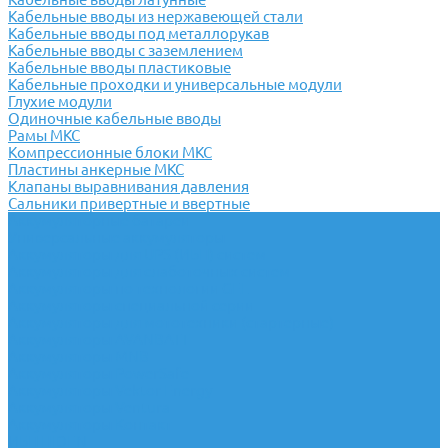
Кабельные вводы из нержавеющей стали
Кабельные вводы под металлорукав
Кабельные вводы с заземлением
Кабельные вводы пластиковые
Кабельные проходки и универсальные модули
Глухие модули
Одиночные кабельные вводы
Рамы МКС
Компрессионные блоки МКС
Пластины анкерные МКС
Клапаны выравнивания давления
Сальники привертные и ввертные
Аккумуляторные батареи
Универсальные аккумуляторы
Аккумуляторы для UPS (ИБП) систем
Аккумуляторы для слаботочных систем
Аккумуляторы по технологии GEL
Аккумуляторы специальной серии
Аккумуляторы для мототехники (стартерные)
Аккумуляторы AVANBATT
Аккумуляторы MNB
Аккумуляторы PowerSafe
Аккумуляторы Vektor Energy
Аккумуляторы Ventura
Аккумуляторы Контакт
ИБП HIDEN