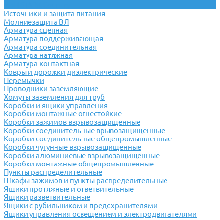
ИБП STARK Country
Источники и защита питания
Молниезащита ВЛ
Арматура сцепная
Арматура поддерживающая
Арматура соединительная
Арматура натяжная
Арматура контактная
Ковры и дорожки диэлектрические
Перемычки
Проводники заземляющие
Хомуты заземления для труб
Коробки и ящики управления
Коробки монтажные огнестойкие
Коробки зажимов взрывозащищенные
Коробки соединительные врывозащищенные
Коробки соединительные общепромышленные
Коробки чугунные взрывозащищенные
Коробки алюминиевые взрывозащищенные
Коробки монтажные общепромышленные
Пункты распределительные
Шкафы зажимов и пункты распределительные
Ящики протяжные и ответвительные
Ящики разветвительные
Ящики с рубильником и предохранителями
Ящики управления освещением и электродвигателями