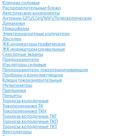
Клеммы силовые
Распределительные блоки
Акустические компоненты
Антенны GPS/GSM/WiFi/Телескопические
Динамики
Микрофоны
Электромагнитные излучатели
Дисплеи
ЖК индикаторы графические
ЖК индикаторы символьные
Сенсорные экраны
Предохранители
Изоляторы силовые
Предохранители токоограничивающие
Приборы и комплектующие
Клещи токоизмерительные
Мультиметры
Паяльники
Пинцеты
Тормоза колодочные
Токоприемники ТК
Токоприемники ТКН
Тормоза колодочные ТКГ
Тормоза колодочные ТКП
Тормоза колодочные ТКТ
Вентиляторы