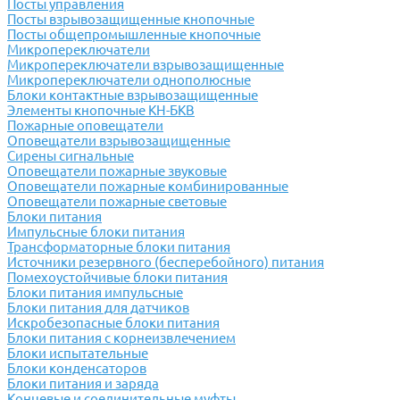
Посты управления
Посты взрывозащищенные кнопочные
Посты общепромышленные кнопочные
Микропереключатели
Микропереключатели взрывозащищенные
Микропереключатели однополюсные
Блоки контактные взрывозащищенные
Элементы кнопочные КН-БКВ
Пожарные оповещатели
Оповещатели взрывозащищенные
Сирены сигнальные
Оповещатели пожарные звуковые
Оповещатели пожарные комбинированные
Оповещатели пожарные световые
Блоки питания
Импульсные блоки питания
Трансформаторные блоки питания
Источники резервного (бесперебойного) питания
Помехоустойчивые блоки питания
Блоки питания импульсные
Блоки питания для датчиков
Искробезопасные блоки питания
Блоки питания с корнеизвлечением
Блоки испытательные
Блоки конденсаторов
Блоки питания и заряда
Концевые и соединительные муфты