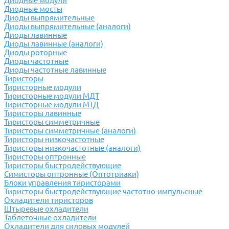
Диодные модули
Диодные мосты
Диоды выпрямительные
Диоды выпрямительные (аналоги)
Диоды лавинные
Диоды лавинные (аналоги)
Диоды роторные
Диоды частотные
Диоды частотные лавинные
Тиристоры
Тиристорные модули
Тиристорные модули МДТ
Тиристорные модули МТД
Тиристоры лавинные
Тиристоры симметричные
Тиристоры симметричные (аналоги)
Тиристоры низкочастотные
Тиристоры низкочастотные (аналоги)
Тиристоры оптронные
Тиристоры быстродействующие
Симисторы оптронные (Оптотриаки)
Блоки управления тиристорами
Тиристоры быстродействующие частотно-импульсные
Охладители тиристоров
Штыревые охладители
Таблеточные охладители
Охладители для силовых модулей