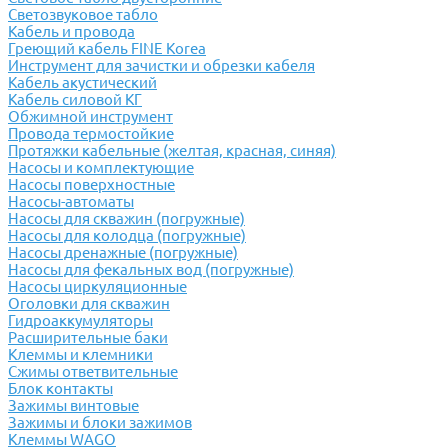
Светозвуковое табло
Кабель и провода
Греющий кабель FINE Korea
Инструмент для зачистки и обрезки кабеля
Кабель акустический
Кабель силовой КГ
Обжимной инструмент
Провода термостойкие
Протяжки кабельные (желтая, красная, синяя)
Насосы и комплектующие
Насосы поверхностные
Насосы-автоматы
Насосы для скважин (погружные)
Насосы для колодца (погружные)
Насосы дренажные (погружные)
Насосы для фекальных вод (погружные)
Насосы циркуляционные
Оголовки для скважин
Гидроаккумуляторы
Расширительные баки
Клеммы и клемники
Cжимы ответвительные
Блок контакты
Зажимы винтовые
Зажимы и блоки зажимов
Клеммы WAGO