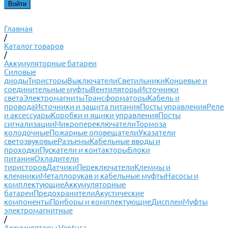
Главная
/
Каталог товаров
/
Аккумуляторные батареи
Силовые
диоды
Тиристоры
Выключатели
Светильники
Концевые и
соединительные муфты
Вентиляторы
Источники
света
Электромагниты
Трансформаторы
Кабель и
провода
Источники и защита питания
Посты управления
Реле
и аксессуары
Коробки и ящики управления
Посты
сигнализации
Микропереключатели
Тормоза
колодочные
Пожарные оповещатели
Указатели
светозвуковые
Разъемы
Кабельные вводы и
проходки
Пускатели и контакторы
Блоки
питания
Охладители
тиристоров
Датчики
Переключатели
Клеммы и
клемники
Металлорукав и кабельные муфты
Насосы и
комплектующие
Аккумуляторные
батареи
Предохранители
Акустические
компоненты
Приборы и комплектующие
Дисплеи
Муфты
электромагнитные
/
Аккумуляторы Ventura