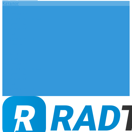
Каталог
Главная
О компании
Оплата и доставка
Документы
База знаний
Статьи
Сотрудничество
Контакты
...
Каталог
Главная
О компании
Оплата и доставка
Документы
База знаний
Статьи
Сотрудничество
Контакты