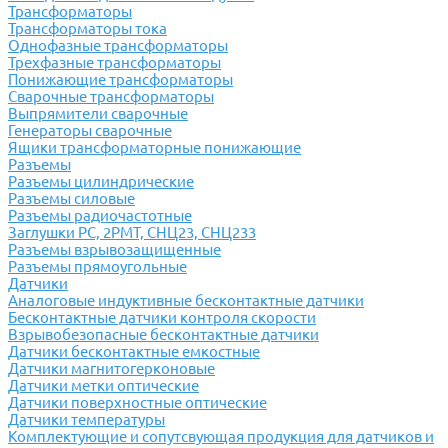
Трансформаторы
Трансформаторы тока
Однофазные трансформаторы
Трехфазные трансформаторы
Понижающие трансформаторы
Сварочные трансформаторы
Выпрямители сварочные
Генераторы сварочные
Ящики трансформаторные понижающие
Разъемы
Разъемы цилиндрические
Разъемы силовые
Разъемы радиочастотные
Заглушки РС, 2РМТ, СНЦ23, СНЦ233
Разъемы взрывозащищенные
Разъемы прямоугольные
Датчики
Аналоговые индуктивные бесконтактные датчики
Бесконтактные датчики контроля скорости
Взрывобезопасные бесконтактные датчики
Датчики бесконтактные емкостные
Датчики магнитогерконовые
Датчики метки оптические
Датчики поверхностные оптические
Датчики температуры
Комплектующие и сопутсвующая продукция для датчиков и