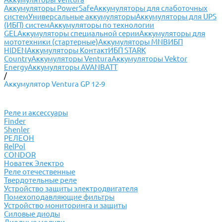
Аккумуляторы PowerSafe
Аккумуляторы для слаботочных
систем
Универсальные аккумуляторы
Аккумуляторы для UPS
(ИБП) систем
Аккумуляторы по технологии
GEL
Аккумуляторы специальной серии
Аккумуляторы для
мототехники (стартерные)
Аккумуляторы MNB
ИБП
HIDEN
Аккумуляторы Контакт
ИБП STARK
Country
Аккумуляторы Ventura
Аккумуляторы Vektor
Energy
Аккумуляторы AVANBATT
/
Аккумулятор Ventura GP 12-9
Реле и аксессуары
Finder
Shenler
РЕЛЕОН
RelPol
CONDOR
Новатек Электро
Реле отечественные
Твердотельные реле
Устройство защиты электродвигателя
Помехоподавляющие фильтры
Устройство мониторинга и защиты
Силовые диоды