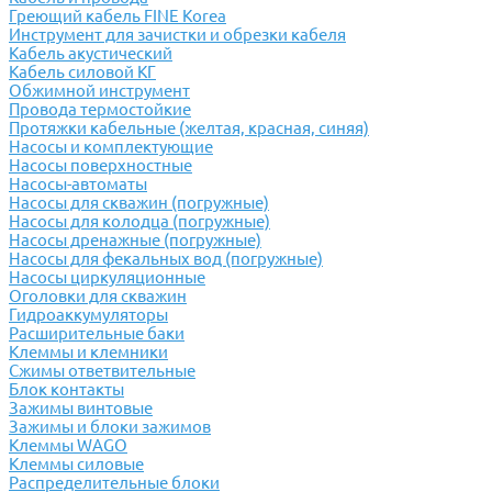
Греющий кабель FINE Korea
Инструмент для зачистки и обрезки кабеля
Кабель акустический
Кабель силовой КГ
Обжимной инструмент
Провода термостойкие
Протяжки кабельные (желтая, красная, синяя)
Насосы и комплектующие
Насосы поверхностные
Насосы-автоматы
Насосы для скважин (погружные)
Насосы для колодца (погружные)
Насосы дренажные (погружные)
Насосы для фекальных вод (погружные)
Насосы циркуляционные
Оголовки для скважин
Гидроаккумуляторы
Расширительные баки
Клеммы и клемники
Cжимы ответвительные
Блок контакты
Зажимы винтовые
Зажимы и блоки зажимов
Клеммы WAGO
Клеммы силовые
Распределительные блоки