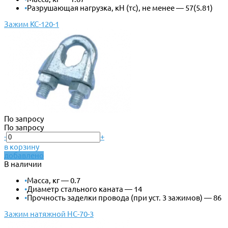
•
Разрушающая нагрузка, кН (тс), не менее — 57(5.81)
Зажим КС-120-1
По запросу
По запросу
-
+
в корзину
добавлено
В наличии
•
Масса, кг — 0.7
•
Диаметр стального каната — 14
•
Прочность заделки провода (при уст. 3 зажимов) — 86
Зажим натяжной НС-70-3