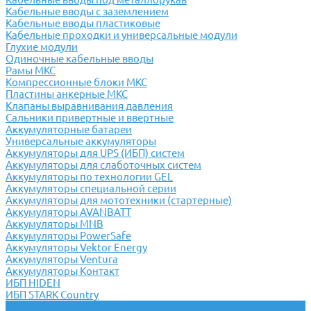
Кабельные вводы с заземлением
Кабельные вводы пластиковые
Кабельные проходки и универсальные модули
Глухие модули
Одиночные кабельные вводы
Рамы МКС
Компрессионные блоки МКС
Пластины анкерные МКС
Клапаны выравнивания давления
Сальники привертные и ввертные
Аккумуляторные батареи
Универсальные аккумуляторы
Аккумуляторы для UPS (ИБП) систем
Аккумуляторы для слаботочных систем
Аккумуляторы по технологии GEL
Аккумуляторы специальной серии
Аккумуляторы для мототехники (стартерные)
Аккумуляторы AVANBATT
Аккумуляторы MNB
Аккумуляторы PowerSafe
Аккумуляторы Vektor Energy
Аккумуляторы Ventura
Аккумуляторы Контакт
ИБП HIDEN
ИБП STARK Country
Источники и защита питания