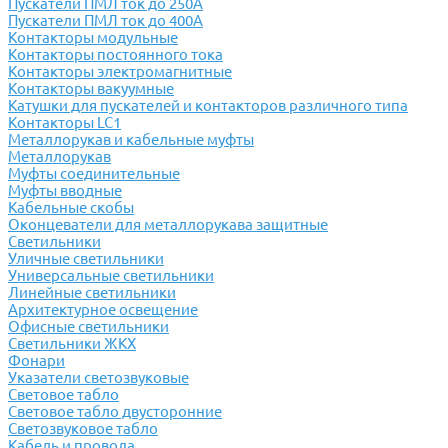
Пускатели ПМЛ ток до 250А
Пускатели ПМЛ ток до 400А
Контакторы модульные
Контакторы постоянного тока
Контакторы электромагнитные
Контакторы вакуумные
Катушки для пускателей и контакторов различного типа
Контакторы LC1
Металлорукав и кабельные муфты
Металлорукав
Муфты соединительные
Муфты вводные
Кабельные скобы
Оконцеватели для металлорукава защитные
Светильники
Уличные светильники
Универсальные светильники
Линейные светильники
Архитектурное освещение
Офисные светильники
Светильники ЖКХ
Фонари
Указатели светозвуковые
Световое табло
Световое табло двусторонние
Светозвуковое табло
Кабель и провода