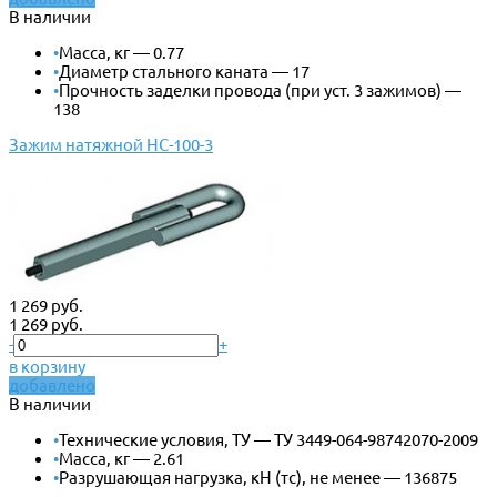
В наличии
•
Масса, кг — 0.77
•
Диаметр стального каната — 17
•
Прочность заделки провода (при уст. 3 зажимов) —
138
Зажим натяжной НС-100-3
1 269 руб.
1 269 руб.
-
+
в корзину
добавлено
В наличии
•
Технические условия, ТУ — ТУ 3449-064-98742070-2009
•
Масса, кг — 2.61
•
Разрушающая нагрузка, кН (тс), не менее — 136875