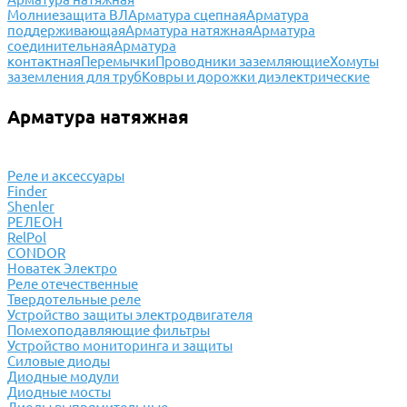
Молниезащита ВЛ
Арматура сцепная
Арматура
поддерживающая
Арматура натяжная
Арматура
соединительная
Арматура
контактная
Перемычки
Проводники заземляющие
Хомуты
заземления для труб
Ковры и дорожки диэлектрические
Арматура натяжная
Реле и аксессуары
Finder
Shenler
РЕЛЕОН
RelPol
CONDOR
Новатек Электро
Реле отечественные
Твердотельные реле
Устройство защиты электродвигателя
Помехоподавляющие фильтры
Устройство мониторинга и защиты
Силовые диоды
Диодные модули
Диодные мосты