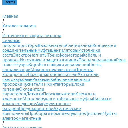
Главная
/
Каталог товаров
/
Источники и защита питания
Силовые
диоды
Тиристоры
Выключатели
Светильники
Концевые и
соединительные муфты
Вентиляторы
Источники
света
Электромагниты
Трансформаторы
Кабель и
провода
Источники и защита питания
Посты управления
Реле
и аксессуары
Коробки и ящики управления
Посты
сигнализации
Микропереключатели
Тормоза
колодочные
Пожарные оповещатели
Указатели
светозвуковые
Разъемы
Кабельные вводы и
проходки
Пускатели и контакторы
Блоки
питания
Охладители
тиристоров
Датчики
Переключатели
Клеммы и
клемники
Металлорукав и кабельные муфты
Насосы и
комплектующие
Аккумуляторные
батареи
Предохранители
Акустические
компоненты
Приборы и комплектующие
Дисплеи
Муфты
электромагнитные
/
Арматура натяжная