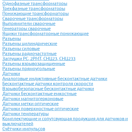
Однофазные трансформаторы
Трехфазные трансформаторы
Понижающие трансформаторы
Сварочные трансформаторы
Выпрямители сварочные
Генераторы сварочные
Ящики трансформаторные понижающие
Разъемы
Разъемы цилиндрические
Разъемы силовые
Разъемы радиочастотные
Заглушки РС, 2РМТ, СНЦ23, СНЦ233
Разъемы взрывозащищенные
Разъемы прямоугольные
Датчики
Аналоговые индуктивные бесконтактные датчики
Бесконтактные датчики контроля скорости
Взрывобезопасные бесконтактные датчики
Датчики бесконтактные емкостные
Датчики магнитогерконовые
Датчики метки оптические
Датчики поверхностные оптические
Датчики температуры
Комплектующие и сопутсвующая продукция для датчиков и
выключателей
Счётчики импульсов