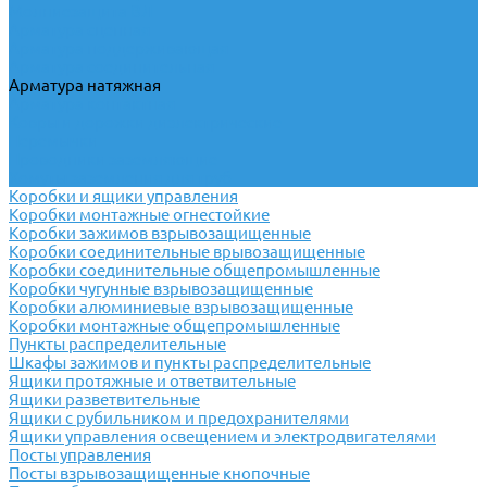
Молниезащита ВЛ
Арматура сцепная
Арматура поддерживающая
Арматура соединительная
Арматура натяжная
Арматура контактная
Ковры и дорожки диэлектрические
Перемычки
Проводники заземляющие
Хомуты заземления для труб
Коробки и ящики управления
Коробки монтажные огнестойкие
Коробки зажимов взрывозащищенные
Коробки соединительные врывозащищенные
Коробки соединительные общепромышленные
Коробки чугунные взрывозащищенные
Коробки алюминиевые взрывозащищенные
Коробки монтажные общепромышленные
Пункты распределительные
Шкафы зажимов и пункты распределительные
Ящики протяжные и ответвительные
Ящики разветвительные
Ящики с рубильником и предохранителями
Ящики управления освещением и электродвигателями
Посты управления
Посты взрывозащищенные кнопочные