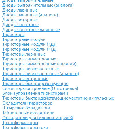
Диоды выпрямительные
Диоды выпрямительные (аналоги)
Диоды лавинные
Диоды лавинные (аналоги)
Диоды роторные
Диоды частотные
Диоды частотные лавинные
Тиристоры
Тиристорные модули
Тиристорные модули МДТ
Тиристорные модули МТД
Тиристоры лавинные
Тиристоры симметричные
Тиристоры симметричные (аналоги)
Тиристоры низкочастотные
Тиристоры низкочастотные (аналоги)
Тиристоры оптронные
Тиристоры быстродействующие
Симисторы оптронные (Оптотриаки)
Блоки управления тиристорами
Тиристоры быстродействующие частотно-импульсные
Охладители тиристоров
Штыревые охладители
Таблеточные охладители
Охладители для силовых модулей
Трансформаторы
Трансформаторы тока