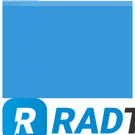
Каталог
Главная
О компании
Оплата и доставка
Документы
База знаний
Статьи
Сотрудничество
Контакты
...
Каталог
Главная
О компании
Оплата и доставка
Документы
База знаний
Статьи
Сотрудничество
Контакты