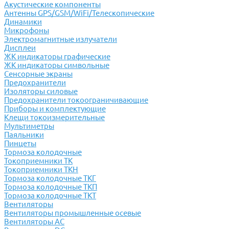
Акустические компоненты
Антенны GPS/GSM/WiFi/Телескопические
Динамики
Микрофоны
Электромагнитные излучатели
Дисплеи
ЖК индикаторы графические
ЖК индикаторы символьные
Сенсорные экраны
Предохранители
Изоляторы силовые
Предохранители токоограничивающие
Приборы и комплектующие
Клещи токоизмерительные
Мультиметры
Паяльники
Пинцеты
Тормоза колодочные
Токоприемники ТК
Токоприемники ТКН
Тормоза колодочные ТКГ
Тормоза колодочные ТКП
Тормоза колодочные ТКТ
Вентиляторы
Вентиляторы промышленные осевые
Вентиляторы АС