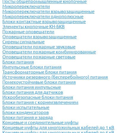
Посты общепромышленные кнопочные
Микропереключатели
Микропереключатели взрывозащищенные
Микропереключатели однополюсные
Блоки контактные взрывозащищенные
Элементы кнопочные КН-БКВ
Пожарные оповещатели
Оповещатели взрывозащищенные
Сирены сигнальные
Оповещатели пожарные звуковые
Оповещатели пожарные комбинированные
Оповещатели пожарные световые
Блоки питания
Импульсные блоки питания
Трансформаторные блоки питания
Источники резервного (бесперебойного) питания
Помехоустойчивые блоки питания
Блоки питания импульсные
Блоки питания для датчиков
Искробезопасные блоки питания
Блоки питания с корнеизвлечением
Блоки испытательные
Блоки конденсаторов
Блоки питания и заряда
Концевые и соединительные муфты
Концевые муфты для многожильных кабелей до 1 кВ
Концевые муфты для многожильных кабелей до 6 кВ