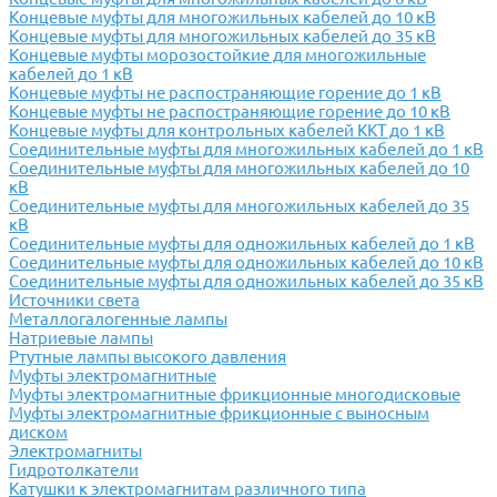
Концевые муфты для многожильных кабелей до 10 кВ
Концевые муфты для многожильных кабелей до 35 кВ
Концевые муфты морозостойкие для многожильные
кабелей до 1 кВ
Концевые муфты не распостраняющие горение до 1 кВ
Концевые муфты не распостраняющие горение до 10 кВ
Концевые муфты для контрольных кабелей ККТ до 1 кВ
Соединительные муфты для многожильных кабелей до 1 кВ
Соединительные муфты для многожильных кабелей до 10
кВ
Соединительные муфты для многожильных кабелей до 35
кВ
Соединительные муфты для одножильных кабелей до 1 кВ
Соединительные муфты для одножильных кабелей до 10 кВ
Соединительные муфты для одножильных кабелей до 35 кВ
Источники света
Металлогалогенные лампы
Натриевые лампы
Ртутные лампы высокого давления
Муфты электромагнитные
Муфты электромагнитные фрикционные многодисковые
Муфты электромагнитные фрикционные с выносным
диском
Электромагниты
Гидротолкатели
Катушки к электромагнитам различного типа