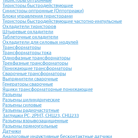
Тиристоры оптронные
Тиристоры быстродействующие
Симисторы оптронные (Оптотриаки)
Блоки управления тиристорами
Тиристоры быстродействующие частотно-импульсные
Охладители тиристоров
Штыревые охладители
Таблеточные охладители
Охладители для силовых модулей
Трансформаторы
Трансформаторы тока
Однофазные трансформаторы
Трехфазные трансформаторы
Понижающие трансформаторы
Сварочные трансформаторы
Выпрямители сварочные
Генераторы сварочные
Ящики трансформаторные понижающие
Разъемы
Разъемы цилиндрические
Разъемы силовые
Разъемы радиочастотные
Заглушки РС, 2РМТ, СНЦ23, СНЦ233
Разъемы взрывозащищенные
Разъемы прямоугольные
Датчики
Аналоговые индуктивные бесконтактные датчики