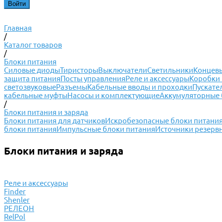
Главная
/
Каталог товаров
/
Блоки питания
Силовые диоды
Тиристоры
Выключатели
Светильники
Концевы
защита питания
Посты управления
Реле и аксессуары
Коробки 
светозвуковые
Разъемы
Кабельные вводы и проходки
Пускате
кабельные муфты
Насосы и комплектующие
Аккумуляторные 
/
Блоки питания и заряда
Блоки питания для датчиков
Искробезопасные блоки питани
блоки питания
Импульсные блоки питания
Источники резервн
Блоки питания и заряда
Реле и аксессуары
Finder
Shenler
РЕЛЕОН
RelPol