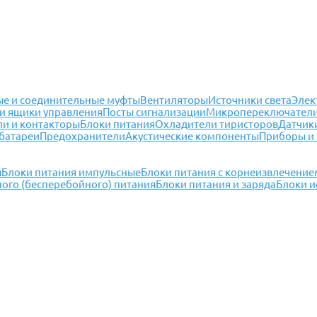
е и соединительные муфты
Вентиляторы
Источники света
Элек
и ящики управления
Посты сигнализации
Микропереключател
ли и контакторы
Блоки питания
Охладители тиристоров
Датчик
батареи
Предохранители
Акустические компоненты
Приборы и
я
Блоки питания импульсные
Блоки питания с корнеизвлечение
ого (бесперебойного) питания
Блоки питания и заряда
Блоки 