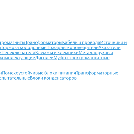
тромагниты
Трансформаторы
Кабель и провода
Источники и
и
Тормоза колодочные
Пожарные оповещатели
Указатели
и
Переключатели
Клеммы и клемники
Металлорукав и
 комплектующие
Дисплеи
Муфты электромагнитные
м
Помехоустойчивые блоки питания
Трансформаторные
испытательные
Блоки конденсаторов