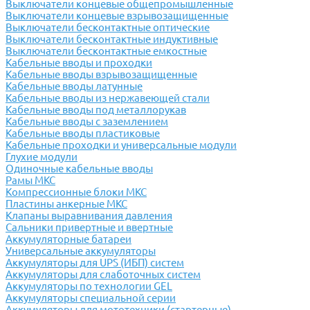
Выключатели концевые общепромышленные
Выключатели концевые взрывозащищенные
Выключатели бесконтактные оптические
Выключатели бесконтактные индуктивные
Выключатели бесконтактные емкостные
Кабельные вводы и проходки
Кабельные вводы взрывозащищенные
Кабельные вводы латунные
Кабельные вводы из нержавеющей стали
Кабельные вводы под металлорукав
Кабельные вводы с заземлением
Кабельные вводы пластиковые
Кабельные проходки и универсальные модули
Глухие модули
Одиночные кабельные вводы
Рамы МКС
Компрессионные блоки МКС
Пластины анкерные МКС
Клапаны выравнивания давления
Сальники привертные и ввертные
Аккумуляторные батареи
Универсальные аккумуляторы
Аккумуляторы для UPS (ИБП) систем
Аккумуляторы для слаботочных систем
Аккумуляторы по технологии GEL
Аккумуляторы специальной серии
Аккумуляторы для мототехники (стартерные)