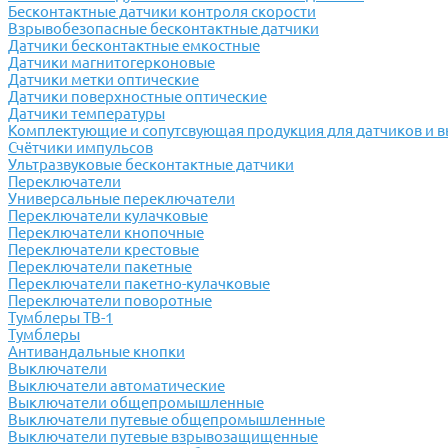
Бесконтактные датчики контроля скорости
Взрывобезопасные бесконтактные датчики
Датчики бесконтактные емкостные
Датчики магнитогерконовые
Датчики метки оптические
Датчики поверхностные оптические
Датчики температуры
Комплектующие и сопутсвующая продукция для датчиков и 
Счётчики импульсов
Ультразвуковые бесконтактные датчики
Переключатели
Универсальные переключатели
Переключатели кулачковые
Переключатели кнопочные
Переключатели крестовые
Переключатели пакетные
Переключатели пакетно-кулачковые
Переключатели поворотные
Тумблеры ТВ-1
Тумблеры
Антивандальные кнопки
Выключатели
Выключатели автоматические
Выключатели общепромышленные
Выключатели путевые общепромышленные
Выключатели путевые взрывозащищенные