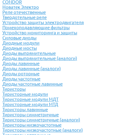
CONDOR
Новатек Электро
Реле отечественные
Твердотельные реле
Устройство защиты электродвигателя
Помехоподавляющие фильтры
Устройство мониторинга и защиты
Силовые диоды
Диодные модули
Диодные мосты
Диоды выпрямительные
Диоды выпрямительные (аналоги)
Диоды лавинные
Диоды лавинные (аналоги)
Диоды роторные
Диоды частотные
Диоды частотные лавинные
Тиристоры
Тиристорные модули
Тиристорные модули МДТ
Тиристорные модули МТД
Тиристоры лавинные
Тиристоры симметричные
Тиристоры симметричные (аналоги)
Тиристоры низкочастотные
Тиристоры низкочастотные (аналоги)