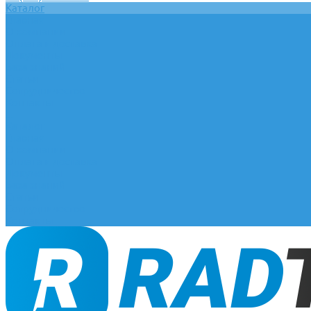
Каталог
Главная
О компании
Оплата и доставка
Документы
База знаний
Статьи
Сотрудничество
Контакты
...
Каталог
Главная
О компании
Оплата и доставка
Документы
База знаний
Статьи
Сотрудничество
Контакты