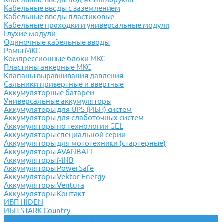
Кабельные вводы с заземлением
Кабельные вводы пластиковые
Кабельные проходки и универсальные модули
Глухие модули
Одиночные кабельные вводы
Рамы МКС
Компрессионные блоки МКС
Пластины анкерные МКС
Клапаны выравнивания давления
Сальники привертные и ввертные
Аккумуляторные батареи
Универсальные аккумуляторы
Аккумуляторы для UPS (ИБП) систем
Аккумуляторы для слаботочных систем
Аккумуляторы по технологии GEL
Аккумуляторы специальной серии
Аккумуляторы для мототехники (стартерные)
Аккумуляторы AVANBATT
Аккумуляторы MNB
Аккумуляторы PowerSafe
Аккумуляторы Vektor Energy
Аккумуляторы Ventura
Аккумуляторы Контакт
ИБП HIDEN
ИБП STARK Country
Источники и защита питания