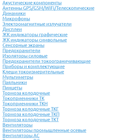
Акустические компоненты
Антенны GPS/GSM/WiFi/Телескопические
Динамики
Микрофоны
Электромагнитные излучатели
Дисплеи
ЖК индикаторы графические
ЖК индикаторы символьные
Сенсорные экраны
Предохранители
Изоляторы силовые
Предохранители токоограничивающие
Приборы и комплектующие
Клещи токоизмерительные
Мультиметры
Паяльники
Пинцеты
Тормоза колодочные
Токоприемники ТК
Токоприемники ТКН
Тормоза колодочные ТКГ
Тормоза колодочные ТКП
Тормоза колодочные ТКТ
Вентиляторы
Вентиляторы промышленные осевые
Вентиляторы АС