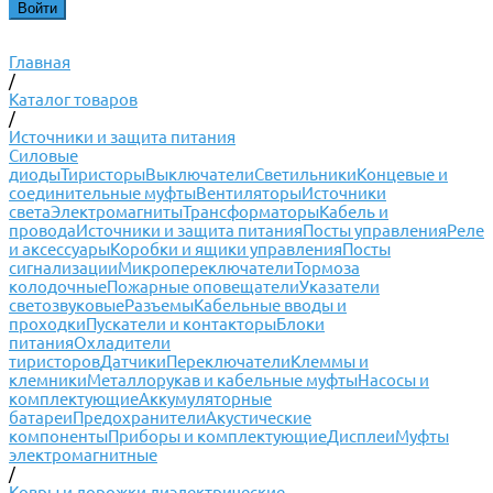
Главная
/
Каталог товаров
/
Источники и защита питания
Силовые
диоды
Тиристоры
Выключатели
Светильники
Концевые и
соединительные муфты
Вентиляторы
Источники
света
Электромагниты
Трансформаторы
Кабель и
провода
Источники и защита питания
Посты управления
Реле
и аксессуары
Коробки и ящики управления
Посты
сигнализации
Микропереключатели
Тормоза
колодочные
Пожарные оповещатели
Указатели
светозвуковые
Разъемы
Кабельные вводы и
проходки
Пускатели и контакторы
Блоки
питания
Охладители
тиристоров
Датчики
Переключатели
Клеммы и
клемники
Металлорукав и кабельные муфты
Насосы и
комплектующие
Аккумуляторные
батареи
Предохранители
Акустические
компоненты
Приборы и комплектующие
Дисплеи
Муфты
электромагнитные
/
Ковры и дорожки диэлектрические