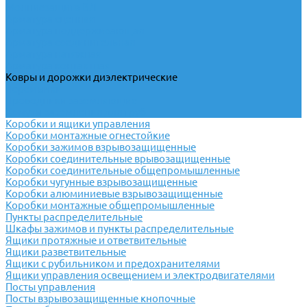
Молниезащита ВЛ
Арматура сцепная
Арматура поддерживающая
Арматура соединительная
Арматура натяжная
Арматура контактная
Ковры и дорожки диэлектрические
Перемычки
Проводники заземляющие
Хомуты заземления для труб
Коробки и ящики управления
Коробки монтажные огнестойкие
Коробки зажимов взрывозащищенные
Коробки соединительные врывозащищенные
Коробки соединительные общепромышленные
Коробки чугунные взрывозащищенные
Коробки алюминиевые взрывозащищенные
Коробки монтажные общепромышленные
Пункты распределительные
Шкафы зажимов и пункты распределительные
Ящики протяжные и ответвительные
Ящики разветвительные
Ящики с рубильником и предохранителями
Ящики управления освещением и электродвигателями
Посты управления
Посты взрывозащищенные кнопочные