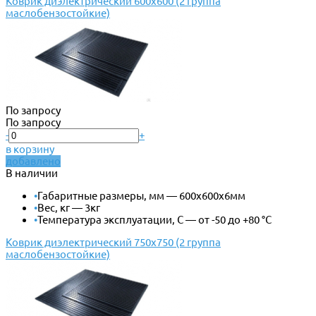
Коврик диэлектрический 600х600 (2 группа
маслобензостойкие)
По запросу
По запросу
-
+
в корзину
добавлено
В наличии
•
Габаритные размеры, мм — 600х600х6мм
•
Вес, кг — 3кг
•
Температура эксплуатации, С — от -50 до +80 °С
Коврик диэлектрический 750х750 (2 группа
маслобензостойкие)