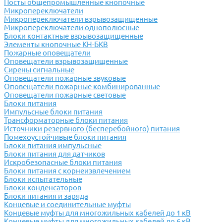
Посты общепромышленные кнопочные
Микропереключатели
Микропереключатели взрывозащищенные
Микропереключатели однополюсные
Блоки контактные взрывозащищенные
Элементы кнопочные КН-БКВ
Пожарные оповещатели
Оповещатели взрывозащищенные
Сирены сигнальные
Оповещатели пожарные звуковые
Оповещатели пожарные комбинированные
Оповещатели пожарные световые
Блоки питания
Импульсные блоки питания
Трансформаторные блоки питания
Источники резервного (бесперебойного) питания
Помехоустойчивые блоки питания
Блоки питания импульсные
Блоки питания для датчиков
Искробезопасные блоки питания
Блоки питания с корнеизвлечением
Блоки испытательные
Блоки конденсаторов
Блоки питания и заряда
Концевые и соединительные муфты
Концевые муфты для многожильных кабелей до 1 кВ
Концевые муфты для многожильных кабелей до 6 кВ