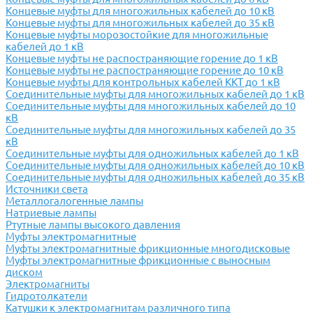
Концевые муфты для многожильных кабелей до 10 кВ
Концевые муфты для многожильных кабелей до 35 кВ
Концевые муфты морозостойкие для многожильные
кабелей до 1 кВ
Концевые муфты не распостраняющие горение до 1 кВ
Концевые муфты не распостраняющие горение до 10 кВ
Концевые муфты для контрольных кабелей ККТ до 1 кВ
Соединительные муфты для многожильных кабелей до 1 кВ
Соединительные муфты для многожильных кабелей до 10
кВ
Соединительные муфты для многожильных кабелей до 35
кВ
Соединительные муфты для одножильных кабелей до 1 кВ
Соединительные муфты для одножильных кабелей до 10 кВ
Соединительные муфты для одножильных кабелей до 35 кВ
Источники света
Металлогалогенные лампы
Натриевые лампы
Ртутные лампы высокого давления
Муфты электромагнитные
Муфты электромагнитные фрикционные многодисковые
Муфты электромагнитные фрикционные с выносным
диском
Электромагниты
Гидротолкатели
Катушки к электромагнитам различного типа