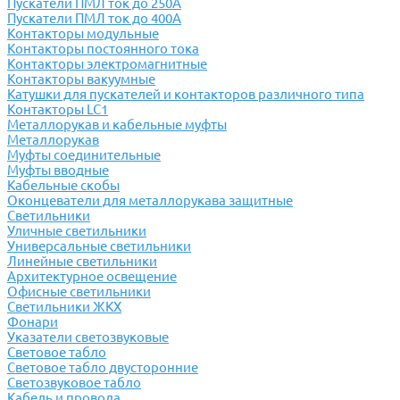
Пускатели ПМЛ ток до 250А
Пускатели ПМЛ ток до 400А
Контакторы модульные
Контакторы постоянного тока
Контакторы электромагнитные
Контакторы вакуумные
Катушки для пускателей и контакторов различного типа
Контакторы LC1
Металлорукав и кабельные муфты
Металлорукав
Муфты соединительные
Муфты вводные
Кабельные скобы
Оконцеватели для металлорукава защитные
Светильники
Уличные светильники
Универсальные светильники
Линейные светильники
Архитектурное освещение
Офисные светильники
Светильники ЖКХ
Фонари
Указатели светозвуковые
Световое табло
Световое табло двусторонние
Светозвуковое табло
Кабель и провода