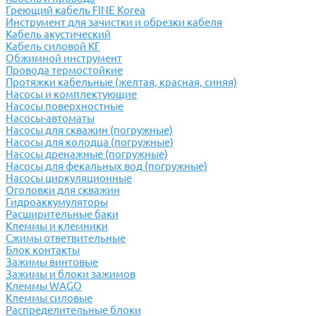
Греющий кабель FINE Korea
Инструмент для зачистки и обрезки кабеля
Кабель акустический
Кабель силовой КГ
Обжимной инструмент
Провода термостойкие
Протяжки кабельные (желтая, красная, синяя)
Насосы и комплектующие
Насосы поверхностные
Насосы-автоматы
Насосы для скважин (погружные)
Насосы для колодца (погружные)
Насосы дренажные (погружные)
Насосы для фекальных вод (погружные)
Насосы циркуляционные
Оголовки для скважин
Гидроаккумуляторы
Расширительные баки
Клеммы и клемники
Cжимы ответвительные
Блок контакты
Зажимы винтовые
Зажимы и блоки зажимов
Клеммы WAGO
Клеммы силовые
Распределительные блоки