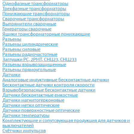
Однофазные трансформаторы
Трехфазные трансформаторы
Понижающие трансформаторы
Сварочные трансформаторы
Выпрямители сварочные
Генераторы сварочные
Ящики трансформаторные понижающие
Разъемы
Разъемы цилиндрические
Разъемы силовые
Разъемы радиочастотные
Заглушки РС, 2РМТ, СНЦ23, СНЦ233
Разъемы взрывозащищенные
Разъемы прямоугольные
Датчики
Аналоговые индуктивные бесконтактные датчики
Бесконтактные датчики контроля скорости
Взрывобезопасные бесконтактные датчики
Датчики бесконтактные емкостные
Датчики магнитогерконовые
Датчики метки оптические
Датчики поверхностные оптические
Датчики температуры
Комплектующие и сопутсвующая продукция для датчиков и
выключателей
Счётчики импульсов