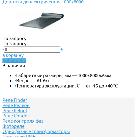
Дорожка диэлектрическая 1000х8000
По запросу
По запросу
-
+
в корзину
добавлено
В наличии
•
Габаритные размеры, мм — 1000х8000х6мм
•
Вес, кг — 61.6кг
•
Температура эксплуатации, С — от -15 до +40 °С
Реле Finder
Реле Релеон
Реле Relpol
Реле Сondor
Реле контроля фаз
Фотореле
Однофазные трансформаторы
Пускатели ПМЕ