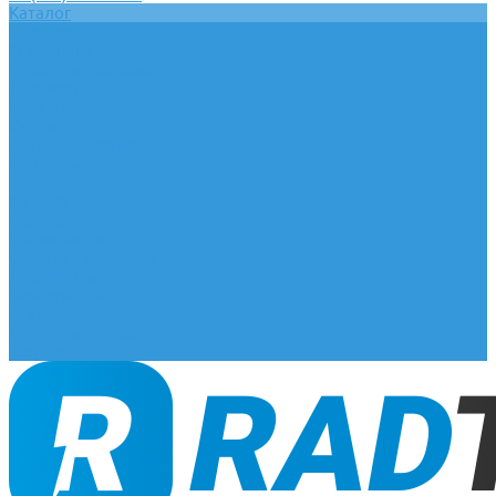
Каталог
Главная
О компании
Оплата и доставка
Документы
База знаний
Статьи
Сотрудничество
Контакты
...
Каталог
Главная
О компании
Оплата и доставка
Документы
База знаний
Статьи
Сотрудничество
Контакты