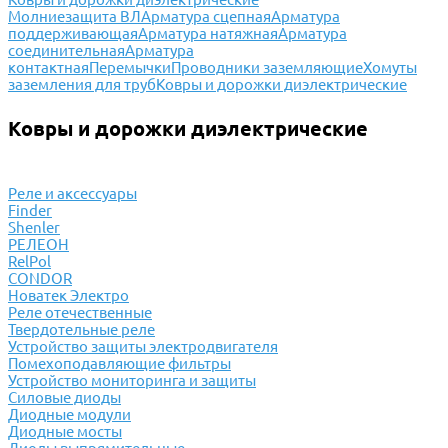
Молниезащита ВЛ
Арматура сцепная
Арматура
поддерживающая
Арматура натяжная
Арматура
соединительная
Арматура
контактная
Перемычки
Проводники заземляющие
Хомуты
заземления для труб
Ковры и дорожки диэлектрические
Ковры и дорожки диэлектрические
Реле и аксессуары
Finder
Shenler
РЕЛЕОН
RelPol
CONDOR
Новатек Электро
Реле отечественные
Твердотельные реле
Устройство защиты электродвигателя
Помехоподавляющие фильтры
Устройство мониторинга и защиты
Силовые диоды
Диодные модули
Диодные мосты