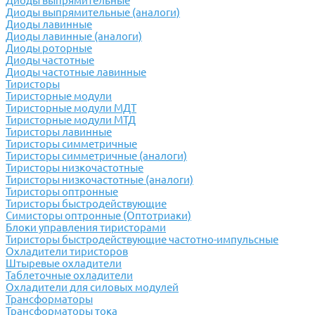
Диоды выпрямительные
Диоды выпрямительные (аналоги)
Диоды лавинные
Диоды лавинные (аналоги)
Диоды роторные
Диоды частотные
Диоды частотные лавинные
Тиристоры
Тиристорные модули
Тиристорные модули МДТ
Тиристорные модули МТД
Тиристоры лавинные
Тиристоры симметричные
Тиристоры симметричные (аналоги)
Тиристоры низкочастотные
Тиристоры низкочастотные (аналоги)
Тиристоры оптронные
Тиристоры быстродействующие
Симисторы оптронные (Оптотриаки)
Блоки управления тиристорами
Тиристоры быстродействующие частотно-импульсные
Охладители тиристоров
Штыревые охладители
Таблеточные охладители
Охладители для силовых модулей
Трансформаторы
Трансформаторы тока