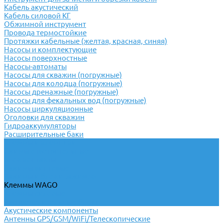
Кабель акустический
Кабель силовой КГ
Обжимной инструмент
Провода термостойкие
Протяжки кабельные (желтая, красная, синяя)
Насосы и комплектующие
Насосы поверхностные
Насосы-автоматы
Насосы для скважин (погружные)
Насосы для колодца (погружные)
Насосы дренажные (погружные)
Насосы для фекальных вод (погружные)
Насосы циркуляционные
Оголовки для скважин
Гидроаккумуляторы
Расширительные баки
Клеммы и клемники
Cжимы ответвительные
Блок контакты
Зажимы винтовые
Зажимы и блоки зажимов
Клеммы WAGO
Клеммы силовые
Распределительные блоки
Акустические компоненты
Антенны GPS/GSM/WiFi/Телескопические