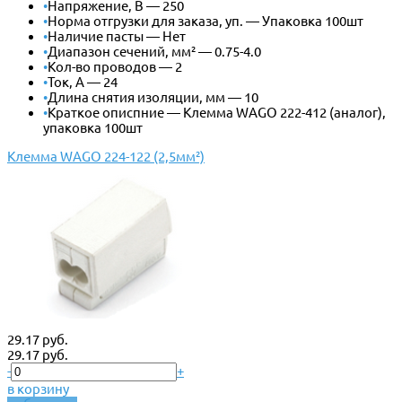
•
Напряжение, В — 250
•
Норма отгрузки для заказа, уп. — Упаковка 100шт
•
Наличие пасты — Нет
•
Диапазон сечений, мм² — 0.75-4.0
•
Кол-во проводов — 2
•
Ток, А — 24
•
Длина снятия изоляции, мм — 10
•
Краткое описпние — Клемма WAGO 222-412 (аналог),
упаковка 100шт
Клемма WAGO 224-122 (2,5мм²)
29.17 руб.
29.17 руб.
-
+
в корзину