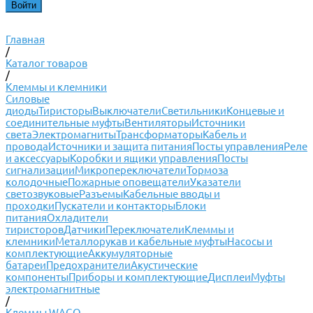
Главная
/
Каталог товаров
/
Клеммы и клемники
Силовые
диоды
Тиристоры
Выключатели
Светильники
Концевые и
соединительные муфты
Вентиляторы
Источники
света
Электромагниты
Трансформаторы
Кабель и
провода
Источники и защита питания
Посты управления
Реле
и аксессуары
Коробки и ящики управления
Посты
сигнализации
Микропереключатели
Тормоза
колодочные
Пожарные оповещатели
Указатели
светозвуковые
Разъемы
Кабельные вводы и
проходки
Пускатели и контакторы
Блоки
питания
Охладители
тиристоров
Датчики
Переключатели
Клеммы и
клемники
Металлорукав и кабельные муфты
Насосы и
комплектующие
Аккумуляторные
батареи
Предохранители
Акустические
компоненты
Приборы и комплектующие
Дисплеи
Муфты
электромагнитные
/
Клеммы WAGO