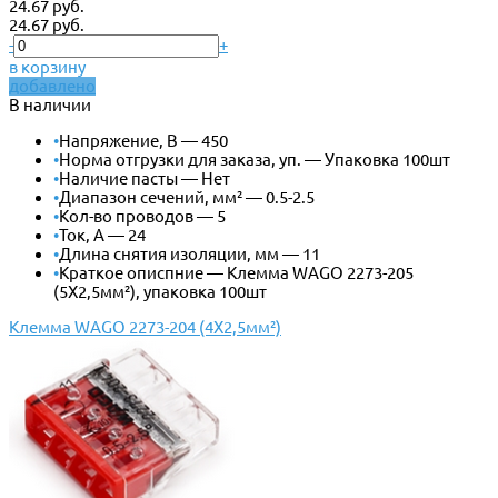
24.67 руб.
24.67 руб.
-
+
в корзину
добавлено
В наличии
•
Напряжение, В — 450
•
Норма отгрузки для заказа, уп. — Упаковка 100шт
•
Наличие пасты — Нет
•
Диапазон сечений, мм² — 0.5-2.5
•
Кол-во проводов — 5
•
Ток, А — 24
•
Длина снятия изоляции, мм — 11
•
Краткое описпние — Клемма WAGO 2273-205
(5Х2,5мм²), упаковка 100шт
Клемма WAGO 2273-204 (4Х2,5мм²)