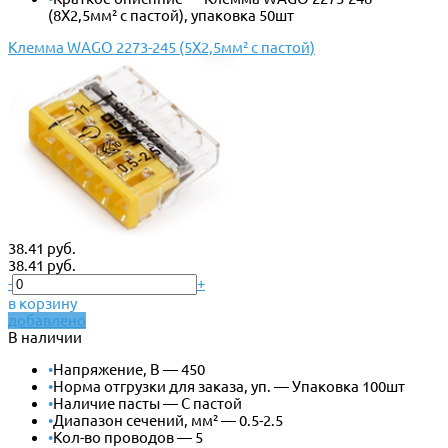
(8Х2,5мм² с пастой), упаковка 50шт
Клемма WAGO 2273-245 (5Х2,5мм² с пастой)
38.41 руб.
38.41 руб.
-
+
в корзину
добавлено
В наличии
•
Напряжение, В — 450
•
Норма отгрузки для заказа, уп. — Упаковка 100шт
•
Наличие пасты — С пастой
•
Диапазон сечений, мм² — 0.5-2.5
•
Кол-во проводов — 5