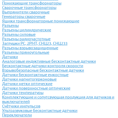
Понижающие трансформаторы
Сварочные трансформаторы
Выпрямители сварочные
Генераторы сварочные
Ящики трансформаторные понижающие
Разъемы
Разъемы цилиндрические
Разъемы силовые
Разъемы радиочастотные
Заглушки РС, 2РМТ, СНЦ23, СНЦ233
Разъемы взрывозащищенные
Разъемы прямоугольные
Датчики
Аналоговые индуктивные бесконтактные датчики
Бесконтактные датчики контроля скорости
Взрывобезопасные бесконтактные датчики
Датчики бесконтактные емкостные
Датчики магнитогерконовые
Датчики метки оптические
Датчики поверхностные оптические
Датчики температуры
Комплектующие и сопутсвующая продукция для датчиков и
выключателей
Счётчики импульсов
Ультразвуковые бесконтактные датчики
Переключатели