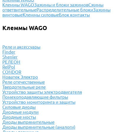
Клеммы WAGO
Зажимы и блоки зажимов
Cжимы
ответвительные
Распределительные блоки
Зажимы
винтовые
Клеммы силовые
Блок контакты
Клеммы WAGO
Реле и аксессуары
Finder
Shenler
РЕЛЕОН
RelPol
CONDOR
Новатек Электро
Реле отечественные
Твердотельные реле
Устройство защиты электродвигателя
Помехоподавляющие фильтры
Устройство мониторинга и защиты
Силовые диоды
Диодные модули
Диодные мосты
Диоды выпрямительные
Диоды выпрямительные (аналоги)