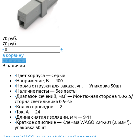
70 руб.
70 руб.
-
+
в корзину
добавлено
В наличии
•
Цвет корпуса — Серый
•
Напряжение, В — 400
•
Норма отгрузки для заказа, уп. — Упаковка 50шт
•
Наличие пасты — Без пасты
•
Диапазон сечений, мм² — Монтажная сторона 1.0-2.5/
сторна светильника 0.5-2.5
•
Кол-во проводов — 2
•
Ток, А — 24
•
Длина снятия изоляции, мм — 9-11
•
Краткое описпние — Клемма WAGO 224-201 (2.5мм²),
упаковка 50шт