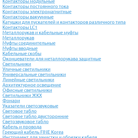
Контакторы модульные
Контакторы постоянного тока
Контакторы электромагнитные
Контакторы вакуумные
Катушки для пускателей и контакторов различного типа
Контакторы LC1
Металлорукав и кабельные муфты
Металлорукав
Муфты соединительные
Муфты вводные
Кабельные скобы
Оконцеватели для металлорукава защитные
Светильники
Уличные светильники
Универсальные светильники
Линейные светильники
Архитектурное освещение
Офисные светильники
Светильники ЖКХ
Фонари
Указатели светозвуковые
Световое табло
Световое табло двусторонние
Светозвуковое табло
Кабель и провода
Греющий кабель FINE Korea
Инструмент для зачистки и обрезки кабеля