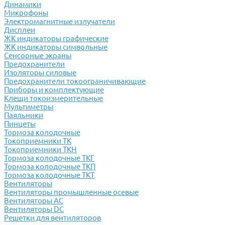
Динамики
Микрофоны
Электромагнитные излучатели
Дисплеи
ЖК индикаторы графические
ЖК индикаторы символьные
Сенсорные экраны
Предохранители
Изоляторы силовые
Предохранители токоограничивающие
Приборы и комплектующие
Клещи токоизмерительные
Мультиметры
Паяльники
Пинцеты
Тормоза колодочные
Токоприемники ТК
Токоприемники ТКН
Тормоза колодочные ТКГ
Тормоза колодочные ТКП
Тормоза колодочные ТКТ
Вентиляторы
Вентиляторы промышленные осевые
Вентиляторы АС
Вентиляторы DC
Решетки для вентиляторов