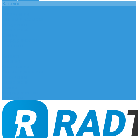
Каталог
Главная
О компании
Оплата и доставка
Документы
База знаний
Статьи
Сотрудничество
Контакты
...
Каталог
Главная
О компании
Оплата и доставка
Документы
База знаний
Статьи
Сотрудничество
Контакты