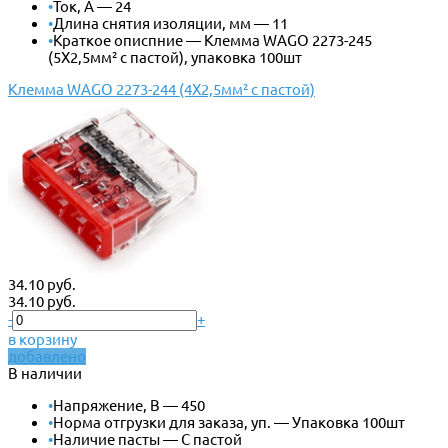
•
Ток, А — 24
•
Длина снятия изоляции, мм — 11
•
Краткое описпние — Клемма WAGO 2273-245
(5Х2,5мм² с пастой), упаковка 100шт
Клемма WAGO 2273-244 (4Х2,5мм² с пастой)
34.10 руб.
34.10 руб.
-
+
в корзину
добавлено
В наличии
•
Напряжение, В — 450
•
Норма отгрузки для заказа, уп. — Упаковка 100шт
•
Наличие пасты — С пастой