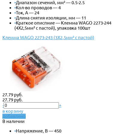
•
Диапазон сечений, мм² — 0.5-2.5
•
Кол-во проводов — 4
•
Ток, А — 24
•
Длина снятия изоляции, мм — 11
•
Краткое описпние — Клемма WAGO 2273-244
(4Х2,5мм² с пастой), упаковка 100шт
Клемма WAGO 2273-243 (3Х2,5мм² с пастой)
27.79 руб.
27.79 руб.
-
+
в корзину
добавлено
В наличии
•
Напряжение, В — 450