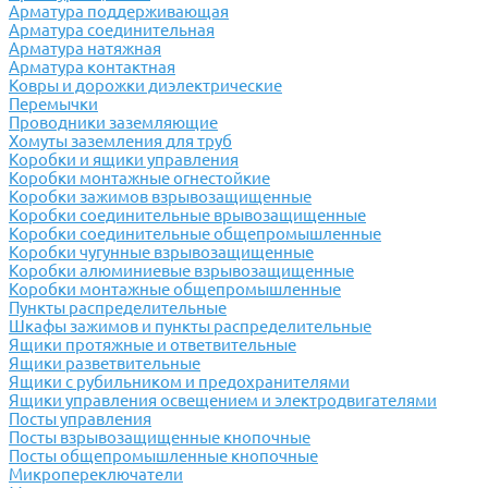
Арматура поддерживающая
Арматура соединительная
Арматура натяжная
Арматура контактная
Ковры и дорожки диэлектрические
Перемычки
Проводники заземляющие
Хомуты заземления для труб
Коробки и ящики управления
Коробки монтажные огнестойкие
Коробки зажимов взрывозащищенные
Коробки соединительные врывозащищенные
Коробки соединительные общепромышленные
Коробки чугунные взрывозащищенные
Коробки алюминиевые взрывозащищенные
Коробки монтажные общепромышленные
Пункты распределительные
Шкафы зажимов и пункты распределительные
Ящики протяжные и ответвительные
Ящики разветвительные
Ящики с рубильником и предохранителями
Ящики управления освещением и электродвигателями
Посты управления
Посты взрывозащищенные кнопочные
Посты общепромышленные кнопочные
Микропереключатели