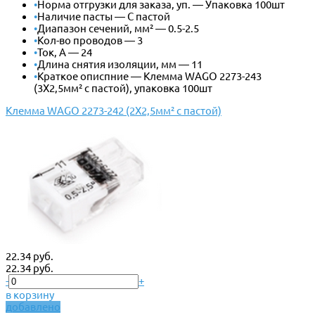
•
Норма отгрузки для заказа, уп. — Упаковка 100шт
•
Наличие пасты — С пастой
•
Диапазон сечений, мм² — 0.5-2.5
•
Кол-во проводов — 3
•
Ток, А — 24
•
Длина снятия изоляции, мм — 11
•
Краткое описпние — Клемма WAGO 2273-243
(3Х2,5мм² с пастой), упаковка 100шт
Клемма WAGO 2273-242 (2Х2,5мм² с пастой)
22.34 руб.
22.34 руб.
-
+
в корзину
добавлено