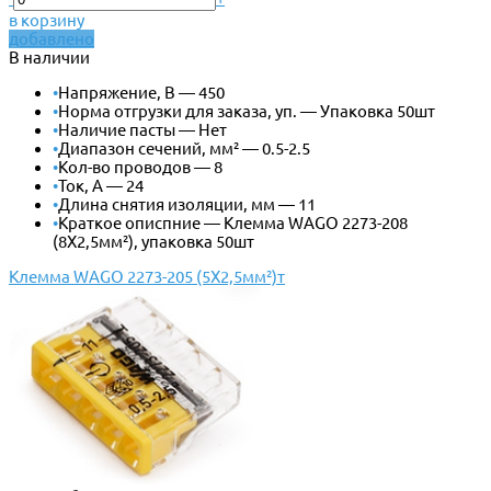
в корзину
добавлено
В наличии
•
Напряжение, В — 450
•
Норма отгрузки для заказа, уп. — Упаковка 50шт
•
Наличие пасты — Нет
•
Диапазон сечений, мм² — 0.5-2.5
•
Кол-во проводов — 8
•
Ток, А — 24
•
Длина снятия изоляции, мм — 11
•
Краткое описпние — Клемма WAGO 2273-208
(8Х2,5мм²), упаковка 50шт
Клемма WAGO 2273-205 (5Х2,5мм²)т