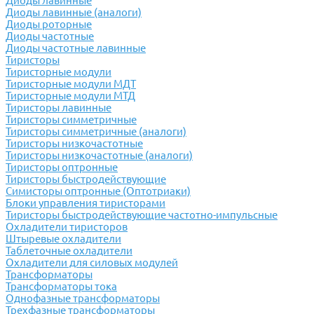
Диоды лавинные
Диоды лавинные (аналоги)
Диоды роторные
Диоды частотные
Диоды частотные лавинные
Тиристоры
Тиристорные модули
Тиристорные модули МДТ
Тиристорные модули МТД
Тиристоры лавинные
Тиристоры симметричные
Тиристоры симметричные (аналоги)
Тиристоры низкочастотные
Тиристоры низкочастотные (аналоги)
Тиристоры оптронные
Тиристоры быстродействующие
Симисторы оптронные (Оптотриаки)
Блоки управления тиристорами
Тиристоры быстродействующие частотно-импульсные
Охладители тиристоров
Штыревые охладители
Таблеточные охладители
Охладители для силовых модулей
Трансформаторы
Трансформаторы тока
Однофазные трансформаторы
Трехфазные трансформаторы