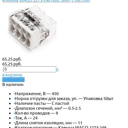
Клемма WAGO 2273-248 (8Х2,5мм² с пастой)
65.25 руб.
65.25 руб.
-
+
в корзину
добавлено
В наличии
•
Напряжение, В — 450
•
Норма отгрузки для заказа, уп. — Упаковка 50шт
•
Наличие пасты — С пастой
•
Диапазон сечений, мм² — 0.5-2.5
•
Кол-во проводов — 8
•
Ток, А — 24
•
Длина снятия изоляции, мм — 11
•
Краткое описпние — Клемма WAGO 2273-248