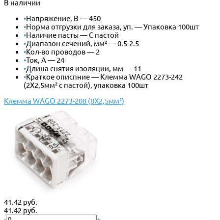
В наличии
•
Напряжение, В — 450
•
Норма отгрузки для заказа, уп. — Упаковка 100шт
•
Наличие пасты — С пастой
•
Диапазон сечений, мм² — 0.5-2.5
•
Кол-во проводов — 2
•
Ток, А — 24
•
Длина снятия изоляции, мм — 11
•
Краткое описпние — Клемма WAGO 2273-242
(2Х2,5мм² с пастой), упаковка 100шт
Клемма WAGO 2273-208 (8Х2,5мм²)
41.42 руб.
41.42 руб.
-
+