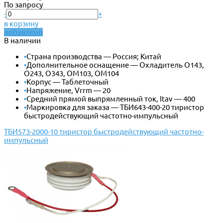
По запросу
-
+
в корзину
добавлено
В наличии
•
Страна производства — Россия; Китай
•
Дополнительное оснащение — Охладитель О143,
О243, О343, ОМ103, ОМ104
•
Корпус — Таблеточный
•
Напряжение, Vrrm — 20
•
Средний прямой выпрямленный ток, Itav — 400
•
Маркировка для заказа — ТБИ643-400-20 тиристор
быстродействующий частотно-импульсный
ТБИ573-2000-10 тиристор быстродействующий частотно-
импульсный