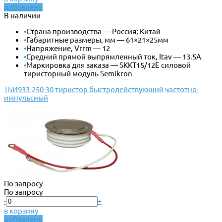
добавлено
В наличии
•
Страна производства — Россия; Китай
•
Габаритные размеры, мм — 61×21×25мм
•
Напряжение, Vrrm — 12
•
Средний прямой выпрямленный ток, Itav — 13.5А
•
Маркировка для заказа — SKKT15/12E силовой
тиристорный модуль Semikron
ТБИ933-250-30 тиристор быстродействующий частотно-
импульсный
По запросу
По запросу
-
+
в корзину
добавлено