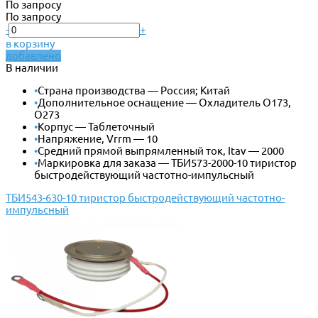
По запросу
По запросу
-
+
в корзину
добавлено
В наличии
•
Страна производства — Россия; Китай
•
Дополнительное оснащение — Охладитель О173,
О273
•
Корпус — Таблеточный
•
Напряжение, Vrrm — 10
•
Средний прямой выпрямленный ток, Itav — 2000
•
Маркировка для заказа — ТБИ573-2000-10 тиристор
быстродействующий частотно-импульсный
ТБИ543-630-10 тиристор быстродействующий частотно-
импульсный