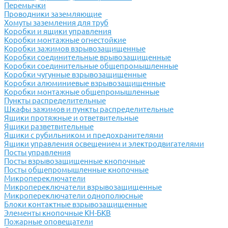
Перемычки
Проводники заземляющие
Хомуты заземления для труб
Коробки и ящики управления
Коробки монтажные огнестойкие
Коробки зажимов взрывозащищенные
Коробки соединительные врывозащищенные
Коробки соединительные общепромышленные
Коробки чугунные взрывозащищенные
Коробки алюминиевые взрывозащищенные
Коробки монтажные общепромышленные
Пункты распределительные
Шкафы зажимов и пункты распределительные
Ящики протяжные и ответвительные
Ящики разветвительные
Ящики с рубильником и предохранителями
Ящики управления освещением и электродвигателями
Посты управления
Посты взрывозащищенные кнопочные
Посты общепромышленные кнопочные
Микропереключатели
Микропереключатели взрывозащищенные
Микропереключатели однополюсные
Блоки контактные взрывозащищенные
Элементы кнопочные КН-БКВ
Пожарные оповещатели