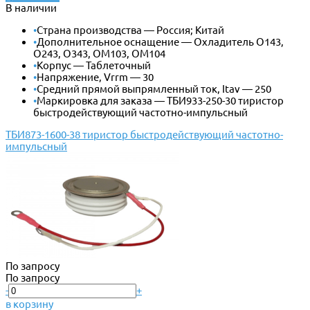
В наличии
•
Страна производства — Россия; Китай
•
Дополнительное оснащение — Охладитель О143,
О243, О343, ОМ103, ОМ104
•
Корпус — Таблеточный
•
Напряжение, Vrrm — 30
•
Средний прямой выпрямленный ток, Itav — 250
•
Маркировка для заказа — ТБИ933-250-30 тиристор
быстродействующий частотно-импульсный
ТБИ873-1600-38 тиристор быстродействующий частотно-
импульсный
По запросу
По запросу
-
+
в корзину