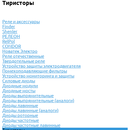
Тиристоры
Реле и аксессуары
Finder
Shenler
РЕЛЕОН
RelPol
CONDOR
Новатек Электро
Реле отечественные
Твердотельные реле
Устройство защиты электродвигателя
Помехоподавляющие фильтры
Устройство мониторинга и защиты
Силовые диоды
Диодные модули
Диодные мосты
Диоды выпрямительные
Диоды выпрямительные (аналоги)
Диоды лавинные
Диоды лавинные (аналоги)
Диоды роторные
Диоды частотные
Диоды частотные лавинные