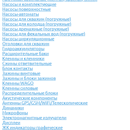
Насосы и комплектующие
Насосы поверхностные
Насосы-автоматы
Насосы для скважин (погружные)
Насосы для колодца (погружные)
Насосы дренажные (погружные)
Насосы для фекальных вод (погружные)
Насосы циркуляционные
Оголовки для скважин
Гидроаккумуляторы
Расширительные баки
Клеммы и клемники
Cжимы ответвительные
Блок контакты
Зажимы винтовые
Зажимы и блоки зажимов
Клеммы WAGO
Клеммы силовые
Распределительные блоки
Акустические компоненты
Антенны GPS/GSM/WiFi/Телескопические
Динамики
Микрофоны
Электромагнитные излучатели
Дисплеи
ЖК индикаторы графические