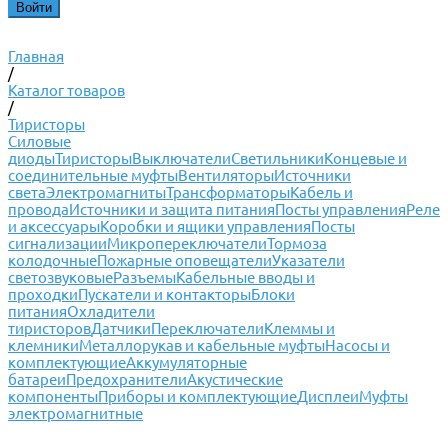
Главная
/
Каталог товаров
/
Тиристоры
Силовые
диоды
Тиристоры
Выключатели
Светильники
Концевые и
соединительные муфты
Вентиляторы
Источники
света
Электромагниты
Трансформаторы
Кабель и
провода
Источники и защита питания
Посты управления
Реле
и аксессуары
Коробки и ящики управления
Посты
сигнализации
Микропереключатели
Тормоза
колодочные
Пожарные оповещатели
Указатели
светозвуковые
Разъемы
Кабельные вводы и
проходки
Пускатели и контакторы
Блоки
питания
Охладители
тиристоров
Датчики
Переключатели
Клеммы и
клемники
Металлорукав и кабельные муфты
Насосы и
комплектующие
Аккумуляторные
батареи
Предохранители
Акустические
компоненты
Приборы и комплектующие
Дисплеи
Муфты
электромагнитные