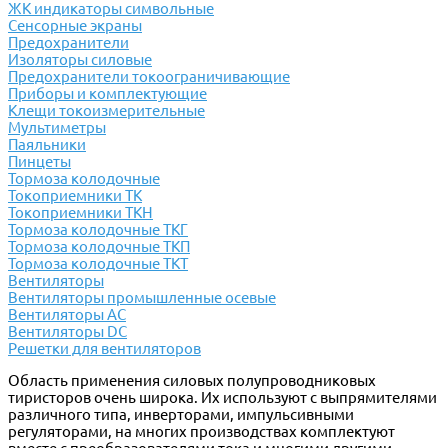
ЖК индикаторы символьные
Сенсорные экраны
Предохранители
Изоляторы силовые
Предохранители токоограничивающие
Приборы и комплектующие
Клещи токоизмерительные
Мультиметры
Паяльники
Пинцеты
Тормоза колодочные
Токоприемники ТК
Токоприемники ТКН
Тормоза колодочные ТКГ
Тормоза колодочные ТКП
Тормоза колодочные ТКТ
Вентиляторы
Вентиляторы промышленные осевые
Вентиляторы АС
Вентиляторы DC
Решетки для вентиляторов
Область применения силовых полупроводниковых
тиристоров очень широка. Их используют с выпрямителями
различного типа, инверторами, импульсивными
регуляторами, на многих производствах комплектуют