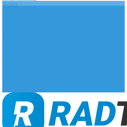
Каталог
Главная
О компании
Оплата и доставка
Документы
База знаний
Статьи
Сотрудничество
Контакты
...
Каталог
Главная
О компании
Оплата и доставка
Документы
База знаний
Статьи
Сотрудничество
Контакты