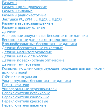
Разъемы
Разъемы цилиндрические
Разъемы силовые
Разъемы радиочастотные
Заглушки РС, 2РМТ, СНЦ23, СНЦ233
Разъемы взрывозащищенные
Разъемы прямоугольные
Датчики
Аналоговые индуктивные бесконтактные датчики
Бесконтактные датчики контроля скорости
Взрывобезопасные бесконтактные датчики
Датчики бесконтактные емкостные
Датчики магнитогерконовые
Датчики метки оптические
Датчики поверхностные оптические
Датчики температуры
Комплектующие и сопутсвующая продукция для датчиков и
выключателей
Счётчики импульсов
Ультразвуковые бесконтактные датчики
Переключатели
Универсальные переключатели
Переключатели кулачковые
Переключатели кнопочные
Переключатели крестовые
Переключатели пакетные