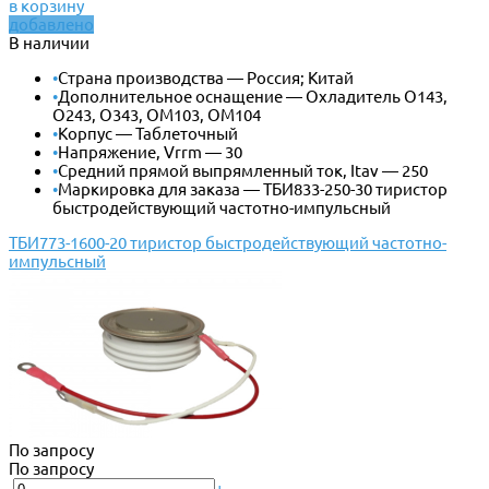
в корзину
добавлено
В наличии
•
Страна производства — Россия; Китай
•
Дополнительное оснащение — Охладитель О143,
О243, О343, ОМ103, ОМ104
•
Корпус — Таблеточный
•
Напряжение, Vrrm — 30
•
Средний прямой выпрямленный ток, Itav — 250
•
Маркировка для заказа — ТБИ833-250-30 тиристор
быстродействующий частотно-импульсный
ТБИ773-1600-20 тиристор быстродействующий частотно-
импульсный
По запросу
По запросу
-
+