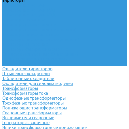
Тиристоры
Тиристорные модули
Тиристорные модули МДТ
Тиристорные модули МТД
Тиристоры лавинные
Тиристоры симметричные
Тиристоры симметричные (аналоги)
Тиристоры низкочастотные
Тиристоры низкочастотные (аналоги)
Тиристоры оптронные
Тиристоры быстродействующие
Симисторы оптронные (Оптотриаки)
Блоки управления тиристорами
Тиристоры быстродействующие частотно-импульсные
Охладители тиристоров
Штыревые охладители
Таблеточные охладители
Охладители для силовых модулей
Трансформаторы
Трансформаторы тока
Однофазные трансформаторы
Трехфазные трансформаторы
Понижающие трансформаторы
Сварочные трансформаторы
Выпрямители сварочные
Генераторы сварочные
Ящики трансформаторные понижающие