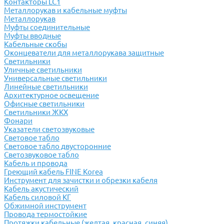
Контакторы LC1
Металлорукав и кабельные муфты
Металлорукав
Муфты соединительные
Муфты вводные
Кабельные скобы
Оконцеватели для металлорукава защитные
Светильники
Уличные светильники
Универсальные светильники
Линейные светильники
Архитектурное освещение
Офисные светильники
Светильники ЖКХ
Фонари
Указатели светозвуковые
Световое табло
Световое табло двусторонние
Светозвуковое табло
Кабель и провода
Греющий кабель FINE Korea
Инструмент для зачистки и обрезки кабеля
Кабель акустический
Кабель силовой КГ
Обжимной инструмент
Провода термостойкие
Протяжки кабельные (желтая, красная, синяя)