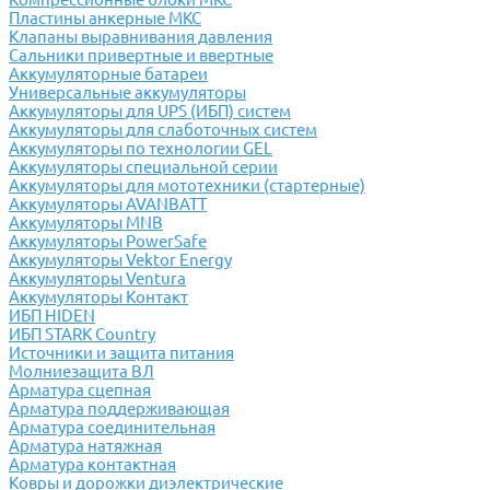
Пластины анкерные МКС
Клапаны выравнивания давления
Сальники привертные и ввертные
Аккумуляторные батареи
Универсальные аккумуляторы
Аккумуляторы для UPS (ИБП) систем
Аккумуляторы для слаботочных систем
Аккумуляторы по технологии GEL
Аккумуляторы специальной серии
Аккумуляторы для мототехники (стартерные)
Аккумуляторы AVANBATT
Аккумуляторы MNB
Аккумуляторы PowerSafe
Аккумуляторы Vektor Energy
Аккумуляторы Ventura
Аккумуляторы Контакт
ИБП HIDEN
ИБП STARK Country
Источники и защита питания
Молниезащита ВЛ
Арматура сцепная
Арматура поддерживающая
Арматура соединительная
Арматура натяжная
Арматура контактная
Ковры и дорожки диэлектрические