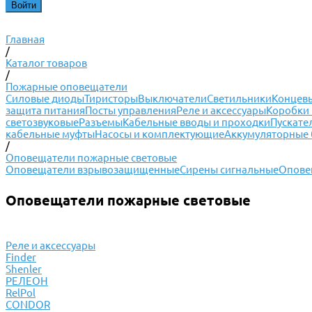
Главная
/
Каталог товаров
/
Пожарные оповещатели
Силовые диоды
Тиристоры
Выключатели
Светильники
Концевы
защита питания
Посты управления
Реле и аксессуары
Коробки 
светозвуковые
Разъемы
Кабельные вводы и проходки
Пускате
кабельные муфты
Насосы и комплектующие
Аккумуляторные 
/
Оповещатели пожарные световые
Оповещатели взрывозащищенные
Сирены сигнальные
Опове
Оповещатели пожарные световые
Реле и аксессуары
Finder
Shenler
РЕЛЕОН
RelPol
CONDOR