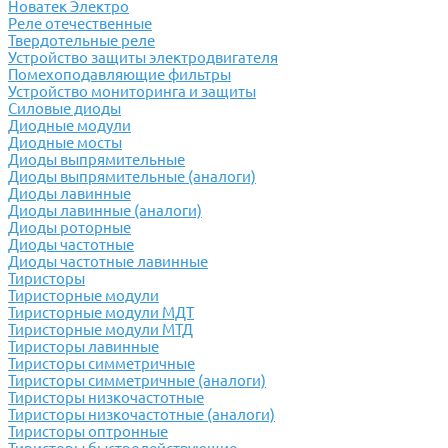
Новатек Электро
Реле отечественные
Твердотельные реле
Устройство защиты электродвигателя
Помехоподавляющие фильтры
Устройство мониторинга и защиты
Силовые диоды
Диодные модули
Диодные мосты
Диоды выпрямительные
Диоды выпрямительные (аналоги)
Диоды лавинные
Диоды лавинные (аналоги)
Диоды роторные
Диоды частотные
Диоды частотные лавинные
Тиристоры
Тиристорные модули
Тиристорные модули МДТ
Тиристорные модули МТД
Тиристоры лавинные
Тиристоры симметричные
Тиристоры симметричные (аналоги)
Тиристоры низкочастотные
Тиристоры низкочастотные (аналоги)
Тиристоры оптронные