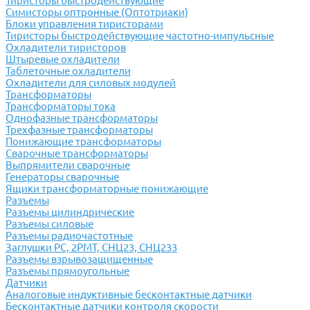
Тиристоры быстродействующие
Симисторы оптронные (Оптотриаки)
Блоки управления тиристорами
Тиристоры быстродействующие частотно-импульсные
Охладители тиристоров
Штыревые охладители
Таблеточные охладители
Охладители для силовых модулей
Трансформаторы
Трансформаторы тока
Однофазные трансформаторы
Трехфазные трансформаторы
Понижающие трансформаторы
Сварочные трансформаторы
Выпрямители сварочные
Генераторы сварочные
Ящики трансформаторные понижающие
Разъемы
Разъемы цилиндрические
Разъемы силовые
Разъемы радиочастотные
Заглушки РС, 2РМТ, СНЦ23, СНЦ233
Разъемы взрывозащищенные
Разъемы прямоугольные
Датчики
Аналоговые индуктивные бесконтактные датчики
Бесконтактные датчики контроля скорости