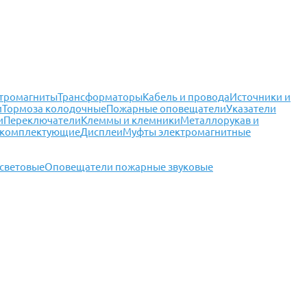
тромагниты
Трансформаторы
Кабель и провода
Источники и
и
Тормоза колодочные
Пожарные оповещатели
Указатели
и
Переключатели
Клеммы и клемники
Металлорукав и
 комплектующие
Дисплеи
Муфты электромагнитные
световые
Оповещатели пожарные звуковые