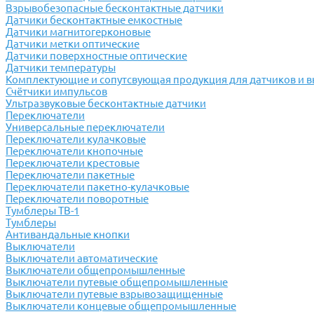
Взрывобезопасные бесконтактные датчики
Датчики бесконтактные емкостные
Датчики магнитогерконовые
Датчики метки оптические
Датчики поверхностные оптические
Датчики температуры
Комплектующие и сопутсвующая продукция для датчиков и 
Счётчики импульсов
Ультразвуковые бесконтактные датчики
Переключатели
Универсальные переключатели
Переключатели кулачковые
Переключатели кнопочные
Переключатели крестовые
Переключатели пакетные
Переключатели пакетно-кулачковые
Переключатели поворотные
Тумблеры ТВ-1
Тумблеры
Антивандальные кнопки
Выключатели
Выключатели автоматические
Выключатели общепромышленные
Выключатели путевые общепромышленные
Выключатели путевые взрывозащищенные
Выключатели концевые общепромышленные