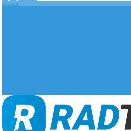
Каталог
Главная
О компании
Оплата и доставка
Документы
База знаний
Статьи
Сотрудничество
Контакты
...
Каталог
Главная
О компании
Оплата и доставка
Документы
База знаний
Статьи
Сотрудничество
Контакты