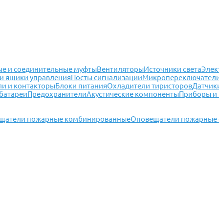
е и соединительные муфты
Вентиляторы
Источники света
Элек
и ящики управления
Посты сигнализации
Микропереключател
ли и контакторы
Блоки питания
Охладители тиристоров
Датчик
батареи
Предохранители
Акустические компоненты
Приборы и
щатели пожарные комбинированные
Оповещатели пожарные 