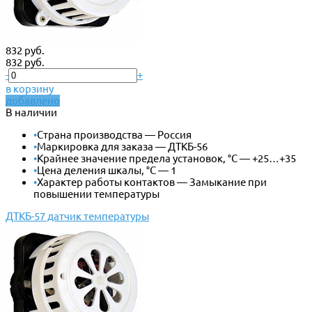
832 руб.
832 руб.
-
+
в корзину
добавлено
В наличии
•
Страна производства — Россия
•
Маркировка для заказа — ДТКБ-56
•
Крайнее значение предела установок, °С — +25…+35
•
Цена деления шкалы, °С — 1
•
Характер работы контактов — Замыкание при
повышении температуры
ДТКБ-57 датчик температуры