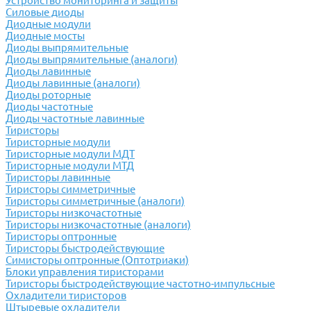
Устройство мониторинга и защиты
Силовые диоды
Диодные модули
Диодные мосты
Диоды выпрямительные
Диоды выпрямительные (аналоги)
Диоды лавинные
Диоды лавинные (аналоги)
Диоды роторные
Диоды частотные
Диоды частотные лавинные
Тиристоры
Тиристорные модули
Тиристорные модули МДТ
Тиристорные модули МТД
Тиристоры лавинные
Тиристоры симметричные
Тиристоры симметричные (аналоги)
Тиристоры низкочастотные
Тиристоры низкочастотные (аналоги)
Тиристоры оптронные
Тиристоры быстродействующие
Симисторы оптронные (Оптотриаки)
Блоки управления тиристорами
Тиристоры быстродействующие частотно-импульсные
Охладители тиристоров
Штыревые охладители