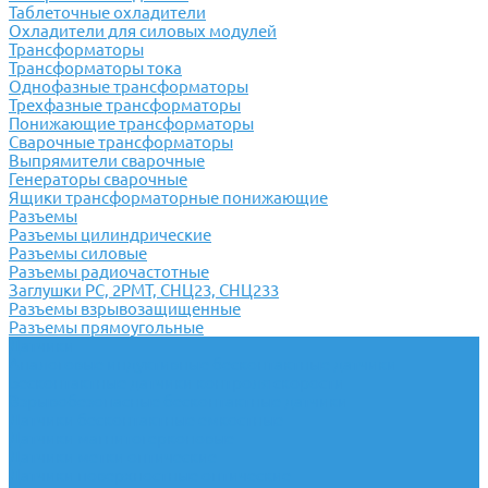
Таблеточные охладители
Охладители для силовых модулей
Трансформаторы
Трансформаторы тока
Однофазные трансформаторы
Трехфазные трансформаторы
Понижающие трансформаторы
Сварочные трансформаторы
Выпрямители сварочные
Генераторы сварочные
Ящики трансформаторные понижающие
Разъемы
Разъемы цилиндрические
Разъемы силовые
Разъемы радиочастотные
Заглушки РС, 2РМТ, СНЦ23, СНЦ233
Разъемы взрывозащищенные
Разъемы прямоугольные
Датчики
Аналоговые индуктивные бесконтактные датчики
Бесконтактные датчики контроля скорости
Взрывобезопасные бесконтактные датчики
Датчики бесконтактные емкостные
Датчики магнитогерконовые
Датчики метки оптические
Датчики поверхностные оптические