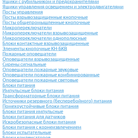
Ящики с рубильником и предохранителями
Ящики управления освещением и электродвигателями
Посты управления
Посты взрывозащищенные кнопочные
Посты общепромышленные кнопочные
Микропереключатели
Микропереключатели взрывозащищенные
Микропереключатели однополюсные
Блоки контактные взрывозащищенные
Элементы кнопочные КН-БКВ
Пожарные оповещатели
Оповещатели взрывозащищенные
Сирены сигнальные
Оповещатели пожарные звуковые
Оповещатели пожарные комбинированные
Оповещатели пожарные световые
Блоки питания
Импульсные блоки питания
Трансформаторные блоки питания
Источники резервного (бесперебойного) питания
Помехоустойчивые блоки питания
Блоки питания импульсные
Блоки питания для датчиков
Искробезопасные блоки питания
Блоки питания с корнеизвлечением
Блоки испытательные
Блоки конденсаторов