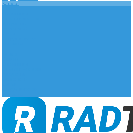
Каталог
Главная
О компании
Оплата и доставка
Документы
База знаний
Статьи
Сотрудничество
Контакты
...
Каталог
Главная
О компании
Оплата и доставка
Документы
База знаний
Статьи
Сотрудничество
Контакты