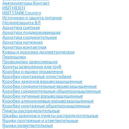
Аккумуляторы Контакт
ИБП HIDEN
ИБП STARK Country
Источники и защита питания
Молниезащита ВЛ
Арматура сцепная
Арматура поддерживающая
Арматура соединительная
Арматура натяжная
Арматура контактная
Ковры и дорожки диэлектрические
Перемычки
Проводники заземляющие
Хомуты заземления для труб
Коробки и ящики управления
Коробки монтажные огнестойкие
Коробки зажимов взрывозащищенные
Коробки соединительные врывозащищенные
Коробки соединительные общепромышленные
Коробки чугунные взрывозащищенные
Коробки алюминиевые взрывозащищенные
Коробки монтажные общепромышленные
Пункты распределительные
Шкафы зажимов и пункты распределительные
Ящики протяжные и ответвительные
Ящики разветвительные