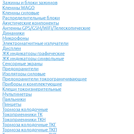
Зажимы и блоки зажимов
Клеммы WAGO
Клеммы силовые
Распределительные блоки
Акустические компоненты
Антенны GPS/GSM/WiFi/Телескопические
Динамики
Микрофоны
Электромагнитные излучатели
Дисплеи
ЖК индикаторы графические
ЖК индикаторы символьные
Сенсорные экраны
Предохранители
Изоляторы силовые
Предохранители токоограничивающие
Приборы и комплектующие
Клещи токоизмерительные
Мультиметры
Паяльники
Пинцеты
Тормоза колодочные
Токоприемники ТК
Токоприемники ТКН
Тормоза колодочные ТКГ
Тормоза колодочные ТКП