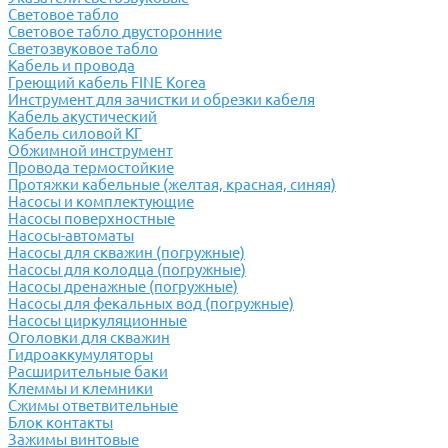
Световое табло
Световое табло двусторонние
Светозвуковое табло
Кабель и провода
Греющий кабель FINE Korea
Инструмент для зачистки и обрезки кабеля
Кабель акустический
Кабель силовой КГ
Обжимной инструмент
Провода термостойкие
Протяжки кабельные (желтая, красная, синяя)
Насосы и комплектующие
Насосы поверхностные
Насосы-автоматы
Насосы для скважин (погружные)
Насосы для колодца (погружные)
Насосы дренажные (погружные)
Насосы для фекальных вод (погружные)
Насосы циркуляционные
Оголовки для скважин
Гидроаккумуляторы
Расширительные баки
Клеммы и клемники
Cжимы ответвительные
Блок контакты
Зажимы винтовые