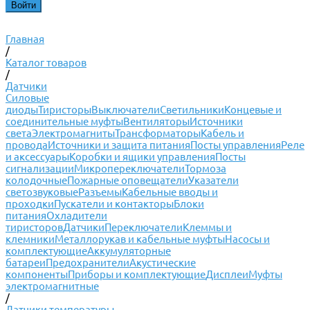
Главная
/
Каталог товаров
/
Датчики
Силовые
диоды
Тиристоры
Выключатели
Светильники
Концевые и
соединительные муфты
Вентиляторы
Источники
света
Электромагниты
Трансформаторы
Кабель и
провода
Источники и защита питания
Посты управления
Реле
и аксессуары
Коробки и ящики управления
Посты
сигнализации
Микропереключатели
Тормоза
колодочные
Пожарные оповещатели
Указатели
светозвуковые
Разъемы
Кабельные вводы и
проходки
Пускатели и контакторы
Блоки
питания
Охладители
тиристоров
Датчики
Переключатели
Клеммы и
клемники
Металлорукав и кабельные муфты
Насосы и
комплектующие
Аккумуляторные
батареи
Предохранители
Акустические
компоненты
Приборы и комплектующие
Дисплеи
Муфты
электромагнитные
/
Датчики температуры