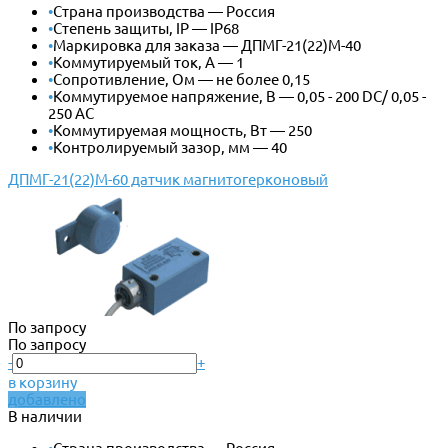
•
Страна производства — Россия
•
Степень защиты, IP — IP68
•
Маркировка для заказа — ДПМГ-21(22)М-40
•
Коммутируемый ток, А — 1
•
Сопротивление, Ом — не более 0,15
•
Коммутируемое напряжение, В — 0,05 - 200 DС/ 0,05 -
250 AC
•
Коммутируемая мощность, Вт — 250
•
Контролируемый зазор, мм — 40
ДПМГ-21(22)М-60 датчик магнитогерконовый
По запросу
По запросу
-
+
в корзину
добавлено
В наличии