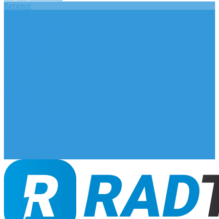
Каталог
Главная
О компании
Оплата и доставка
Документы
База знаний
Статьи
Сотрудничество
Контакты
...
Каталог
Главная
О компании
Оплата и доставка
Документы
База знаний
Статьи
Сотрудничество
Контакты