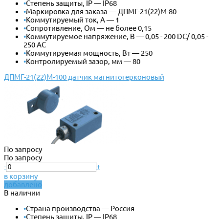
•
Степень защиты, IP — IP68
•
Маркировка для заказа — ДПМГ-21(22)М-80
•
Коммутируемый ток, А — 1
•
Сопротивление, Ом — не более 0,15
•
Коммутируемое напряжение, В — 0,05 - 200 DС/ 0,05 -
250 AC
•
Коммутируемая мощность, Вт — 250
•
Контролируемый зазор, мм — 80
ДПМГ-21(22)М-100 датчик магнитогерконовый
По запросу
По запросу
-
+
в корзину
добавлено
В наличии
•
Страна производства — Россия
•
Степень защиты, IP — IP68