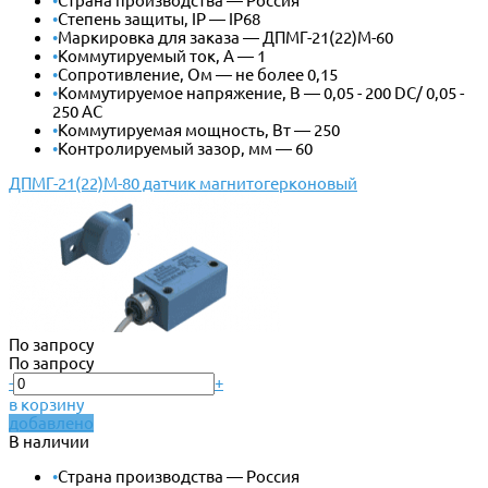
•
Страна производства — Россия
•
Степень защиты, IP — IP68
•
Маркировка для заказа — ДПМГ-21(22)М-60
•
Коммутируемый ток, А — 1
•
Сопротивление, Ом — не более 0,15
•
Коммутируемое напряжение, В — 0,05 - 200 DС/ 0,05 -
250 AC
•
Коммутируемая мощность, Вт — 250
•
Контролируемый зазор, мм — 60
ДПМГ-21(22)М-80 датчик магнитогерконовый
По запросу
По запросу
-
+
в корзину
добавлено
В наличии
•
Страна производства — Россия