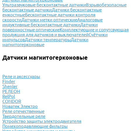
Ультразвуковые бесконтактные датчики
Взрывобезопасные
бесконтактные датчики
Датчики бесконтактные
емкостные
Бесконтактные датчики контроля
скорости
Датчики метки оптические
Аналоговые
индуктивные бесконтактные датчики
Датчики
поверхностные оптические
Комплектующие и сопутсвующая
продукция для датчиков и выключателей
Счётчики
импульсов
Датчики температуры
Датчики
магнитогерконовые
Датчики магнитогерконовые
Реле и аксессуары
Finder
Shenler
РЕЛЕОН
RelPol
CONDOR
Новатек Электро
Реле отечественные
Твердотельные реле
Устройство защиты электродвигателя
Помехоподавляющие фильтры