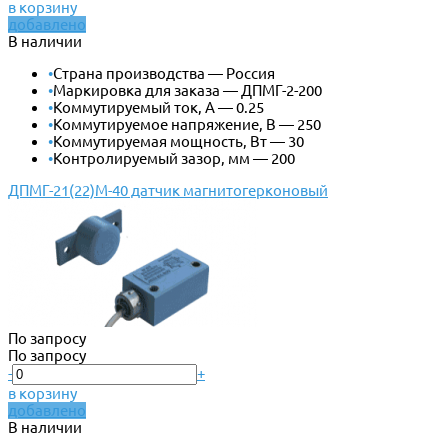
в корзину
добавлено
В наличии
•
Страна производства — Россия
•
Маркировка для заказа — ДПМГ-2-200
•
Коммутируемый ток, А — 0.25
•
Коммутируемое напряжение, В — 250
•
Коммутируемая мощность, Вт — 30
•
Контролируемый зазор, мм — 200
ДПМГ-21(22)М-40 датчик магнитогерконовый
По запросу
По запросу
-
+
в корзину
добавлено
В наличии