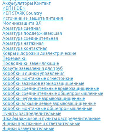
Аккумуляторы Контакт
ИБП HIDEN
ИБП STARK Country
Источники и защита питания
Молниезащита ВЛ
Арматура сцепная
Арматура поддерживающая
Арматура соединительная
Арматура натяжная
Арматура контактная
Ковры и дорожки диэлектрические
Перемычки
Проводники заземляющие
Хомуты заземления для труб
Коробки и ящики управления
Коробки монтажные огнестойкие
Коробки зажимов взрывозащищенные
Коробки соединительные врывозащищенные
Коробки соединительные общепромышленные
Коробки чугунные взрывозащищенные
Коробки алюминиевые взрывозащищенные
Коробки монтажные общепромышленные
Пункты распределительные
Шкафы зажимов и пункты распределительные
Ящики протяжные и ответвительные
Ящики разветвительные