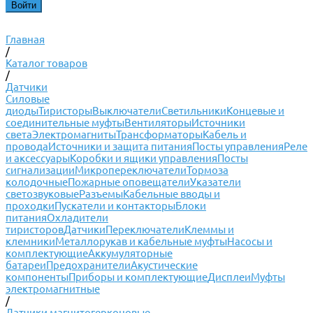
Главная
/
Каталог товаров
/
Датчики
Силовые
диоды
Тиристоры
Выключатели
Светильники
Концевые и
соединительные муфты
Вентиляторы
Источники
света
Электромагниты
Трансформаторы
Кабель и
провода
Источники и защита питания
Посты управления
Реле
и аксессуары
Коробки и ящики управления
Посты
сигнализации
Микропереключатели
Тормоза
колодочные
Пожарные оповещатели
Указатели
светозвуковые
Разъемы
Кабельные вводы и
проходки
Пускатели и контакторы
Блоки
питания
Охладители
тиристоров
Датчики
Переключатели
Клеммы и
клемники
Металлорукав и кабельные муфты
Насосы и
комплектующие
Аккумуляторные
батареи
Предохранители
Акустические
компоненты
Приборы и комплектующие
Дисплеи
Муфты
электромагнитные
/
Датчики магнитогерконовые