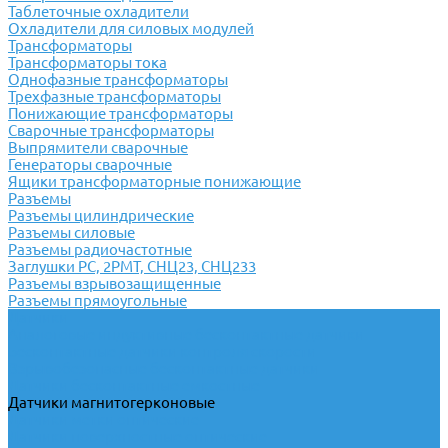
Таблеточные охладители
Охладители для силовых модулей
Трансформаторы
Трансформаторы тока
Однофазные трансформаторы
Трехфазные трансформаторы
Понижающие трансформаторы
Сварочные трансформаторы
Выпрямители сварочные
Генераторы сварочные
Ящики трансформаторные понижающие
Разъемы
Разъемы цилиндрические
Разъемы силовые
Разъемы радиочастотные
Заглушки РС, 2РМТ, СНЦ23, СНЦ233
Разъемы взрывозащищенные
Разъемы прямоугольные
Датчики
Аналоговые индуктивные бесконтактные датчики
Бесконтактные датчики контроля скорости
Взрывобезопасные бесконтактные датчики
Датчики бесконтактные емкостные
Датчики магнитогерконовые
Датчики метки оптические
Датчики поверхностные оптические