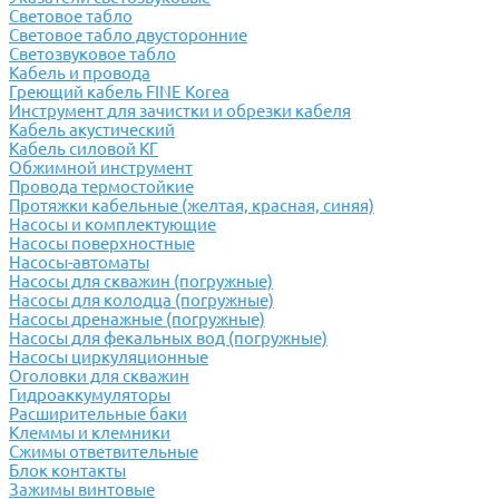
Световое табло
Световое табло двусторонние
Светозвуковое табло
Кабель и провода
Греющий кабель FINE Korea
Инструмент для зачистки и обрезки кабеля
Кабель акустический
Кабель силовой КГ
Обжимной инструмент
Провода термостойкие
Протяжки кабельные (желтая, красная, синяя)
Насосы и комплектующие
Насосы поверхностные
Насосы-автоматы
Насосы для скважин (погружные)
Насосы для колодца (погружные)
Насосы дренажные (погружные)
Насосы для фекальных вод (погружные)
Насосы циркуляционные
Оголовки для скважин
Гидроаккумуляторы
Расширительные баки
Клеммы и клемники
Cжимы ответвительные
Блок контакты
Зажимы винтовые