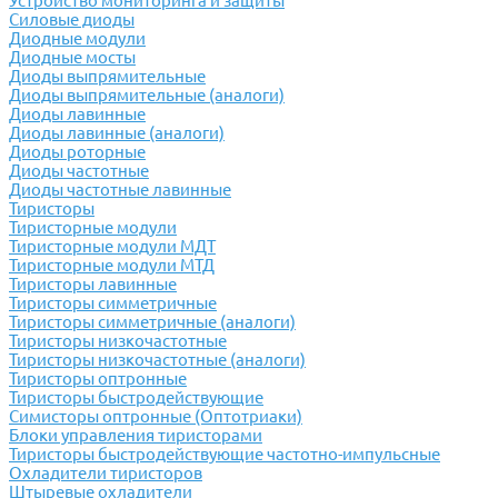
Устройство мониторинга и защиты
Силовые диоды
Диодные модули
Диодные мосты
Диоды выпрямительные
Диоды выпрямительные (аналоги)
Диоды лавинные
Диоды лавинные (аналоги)
Диоды роторные
Диоды частотные
Диоды частотные лавинные
Тиристоры
Тиристорные модули
Тиристорные модули МДТ
Тиристорные модули МТД
Тиристоры лавинные
Тиристоры симметричные
Тиристоры симметричные (аналоги)
Тиристоры низкочастотные
Тиристоры низкочастотные (аналоги)
Тиристоры оптронные
Тиристоры быстродействующие
Симисторы оптронные (Оптотриаки)
Блоки управления тиристорами
Тиристоры быстродействующие частотно-импульсные
Охладители тиристоров
Штыревые охладители