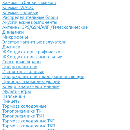
Зажимы и блоки зажимов
Клеммы WAGO
Клеммы силовые
Распределительные блоки
Акустические компоненты
Антенны GPS/GSM/WiFi/Телескопические
Динамики
Микрофоны
Электромагнитные излучатели
Дисплеи
ЖК индикаторы графические
ЖК индикаторы символьные
Сенсорные экраны
Предохранители
Изоляторы силовые
Предохранители токоограничивающие
Приборы и комплектующие
Клещи токоизмерительные
Мультиметры
Паяльники
Пинцеты
Тормоза колодочные
Токоприемники ТК
Токоприемники ТКН
Тормоза колодочные ТКГ
Тормоза колодочные ТКП