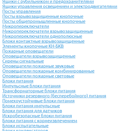
Ящики с рубильником и предохранителями
Ящики управления освещением и электродвигателями
Посты управления
Посты взрывозащищенные кнопочные
Посты общепромышленные кнопочные
Микропереключатели
Микропереключатели взрывозащищенные
Микропереключатели однополюсные
Блоки контактные взрывозащищенные
Элементы кнопочные КН-БКВ
Пожарные оповещатели
Оповещатели взрывозащищенные
Сирены сигнальные
Оповещатели пожарные звуковые
Оповещатели пожарные комбинированные
Оповещатели пожарные световые
Блоки питания
Импульсные блоки питания
Трансформаторные блоки питания
Источники резервного (бесперебойного) питания
Помехоустойчивые блоки питания
Блоки питания импульсные
Блоки питания для датчиков
Искробезопасные блоки питания
Блоки питания с корнеизвлечением
Блоки испытательные
Блоки конденсаторов