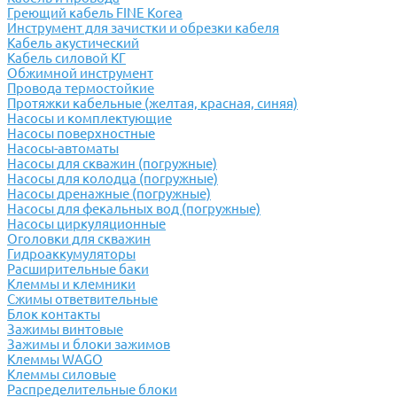
Греющий кабель FINE Korea
Инструмент для зачистки и обрезки кабеля
Кабель акустический
Кабель силовой КГ
Обжимной инструмент
Провода термостойкие
Протяжки кабельные (желтая, красная, синяя)
Насосы и комплектующие
Насосы поверхностные
Насосы-автоматы
Насосы для скважин (погружные)
Насосы для колодца (погружные)
Насосы дренажные (погружные)
Насосы для фекальных вод (погружные)
Насосы циркуляционные
Оголовки для скважин
Гидроаккумуляторы
Расширительные баки
Клеммы и клемники
Cжимы ответвительные
Блок контакты
Зажимы винтовые
Зажимы и блоки зажимов
Клеммы WAGO
Клеммы силовые
Распределительные блоки