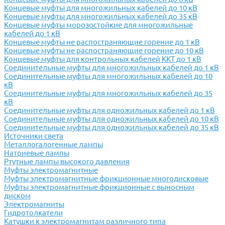
Концевые муфты для многожильных кабелей до 10 кВ
Концевые муфты для многожильных кабелей до 35 кВ
Концевые муфты морозостойкие для многожильные
кабелей до 1 кВ
Концевые муфты не распостраняющие горение до 1 кВ
Концевые муфты не распостраняющие горение до 10 кВ
Концевые муфты для контрольных кабелей ККТ до 1 кВ
Соединительные муфты для многожильных кабелей до 1 кВ
Соединительные муфты для многожильных кабелей до 10
кВ
Соединительные муфты для многожильных кабелей до 35
кВ
Соединительные муфты для одножильных кабелей до 1 кВ
Соединительные муфты для одножильных кабелей до 10 кВ
Соединительные муфты для одножильных кабелей до 35 кВ
Источники света
Металлогалогенные лампы
Натриевые лампы
Ртутные лампы высокого давления
Муфты электромагнитные
Муфты электромагнитные фрикционные многодисковые
Муфты электромагнитные фрикционные с выносным
диском
Электромагниты
Гидротолкатели
Катушки к электромагнитам различного типа