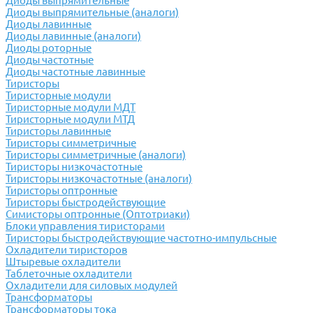
Диоды выпрямительные
Диоды выпрямительные (аналоги)
Диоды лавинные
Диоды лавинные (аналоги)
Диоды роторные
Диоды частотные
Диоды частотные лавинные
Тиристоры
Тиристорные модули
Тиристорные модули МДТ
Тиристорные модули МТД
Тиристоры лавинные
Тиристоры симметричные
Тиристоры симметричные (аналоги)
Тиристоры низкочастотные
Тиристоры низкочастотные (аналоги)
Тиристоры оптронные
Тиристоры быстродействующие
Симисторы оптронные (Оптотриаки)
Блоки управления тиристорами
Тиристоры быстродействующие частотно-импульсные
Охладители тиристоров
Штыревые охладители
Таблеточные охладители
Охладители для силовых модулей
Трансформаторы
Трансформаторы тока