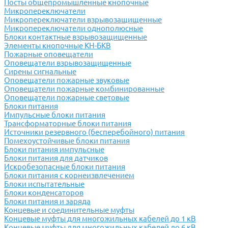
Посты общепромышленные кнопочные
Микропереключатели
Микропереключатели взрывозащищенные
Микропереключатели однополюсные
Блоки контактные взрывозащищенные
Элементы кнопочные КН-БКВ
Пожарные оповещатели
Оповещатели взрывозащищенные
Сирены сигнальные
Оповещатели пожарные звуковые
Оповещатели пожарные комбинированные
Оповещатели пожарные световые
Блоки питания
Импульсные блоки питания
Трансформаторные блоки питания
Источники резервного (бесперебойного) питания
Помехоустойчивые блоки питания
Блоки питания импульсные
Блоки питания для датчиков
Искробезопасные блоки питания
Блоки питания с корнеизвлечением
Блоки испытательные
Блоки конденсаторов
Блоки питания и заряда
Концевые и соединительные муфты
Концевые муфты для многожильных кабелей до 1 кВ
Концевые муфты для многожильных кабелей до 6 кВ