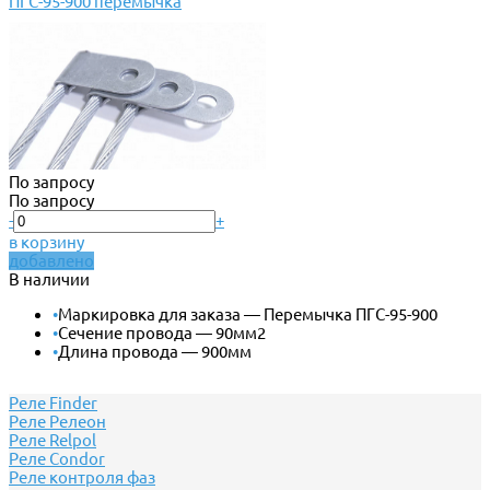
ПГС-95-900 перемычка
По запросу
По запросу
-
+
в корзину
добавлено
В наличии
•
Маркировка для заказа — Перемычка ПГС-95-900
•
Сечение провода — 90мм2
•
Длина провода — 900мм
Реле Finder
Реле Релеон
Реле Relpol
Реле Сondor
Реле контроля фаз