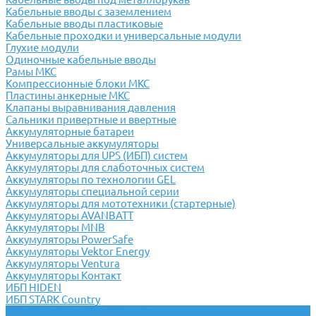
Кабельные вводы с заземлением
Кабельные вводы пластиковые
Кабельные проходки и универсальные модули
Глухие модули
Одиночные кабельные вводы
Рамы МКС
Компрессионные блоки МКС
Пластины анкерные МКС
Клапаны выравнивания давления
Сальники привертные и ввертные
Аккумуляторные батареи
Универсальные аккумуляторы
Аккумуляторы для UPS (ИБП) систем
Аккумуляторы для слаботочных систем
Аккумуляторы по технологии GEL
Аккумуляторы специальной серии
Аккумуляторы для мототехники (стартерные)
Аккумуляторы AVANBATT
Аккумуляторы MNB
Аккумуляторы PowerSafe
Аккумуляторы Vektor Energy
Аккумуляторы Ventura
Аккумуляторы Контакт
ИБП HIDEN
ИБП STARK Country
Источники и защита питания