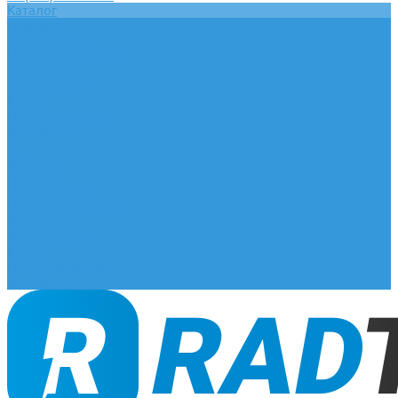
Каталог
Главная
О компании
Оплата и доставка
Документы
База знаний
Статьи
Сотрудничество
Контакты
...
Каталог
Главная
О компании
Оплата и доставка
Документы
База знаний
Статьи
Сотрудничество
Контакты