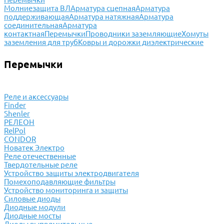
Молниезащита ВЛ
Арматура сцепная
Арматура
поддерживающая
Арматура натяжная
Арматура
соединительная
Арматура
контактная
Перемычки
Проводники заземляющие
Хомуты
заземления для труб
Ковры и дорожки диэлектрические
Перемычки
Реле и аксессуары
Finder
Shenler
РЕЛЕОН
RelPol
CONDOR
Новатек Электро
Реле отечественные
Твердотельные реле
Устройство защиты электродвигателя
Помехоподавляющие фильтры
Устройство мониторинга и защиты
Силовые диоды
Диодные модули
Диодные мосты