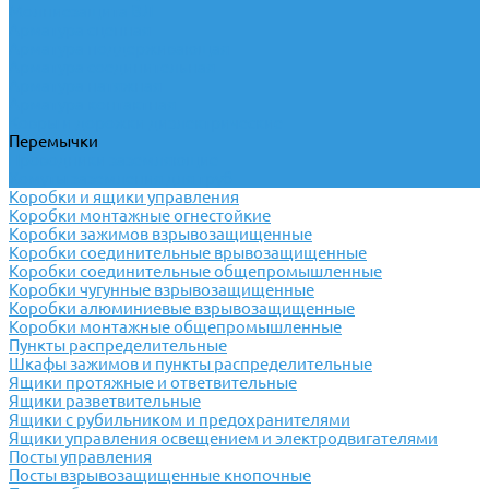
Молниезащита ВЛ
Арматура сцепная
Арматура поддерживающая
Арматура соединительная
Арматура натяжная
Арматура контактная
Ковры и дорожки диэлектрические
Перемычки
Проводники заземляющие
Хомуты заземления для труб
Коробки и ящики управления
Коробки монтажные огнестойкие
Коробки зажимов взрывозащищенные
Коробки соединительные врывозащищенные
Коробки соединительные общепромышленные
Коробки чугунные взрывозащищенные
Коробки алюминиевые взрывозащищенные
Коробки монтажные общепромышленные
Пункты распределительные
Шкафы зажимов и пункты распределительные
Ящики протяжные и ответвительные
Ящики разветвительные
Ящики с рубильником и предохранителями
Ящики управления освещением и электродвигателями
Посты управления
Посты взрывозащищенные кнопочные