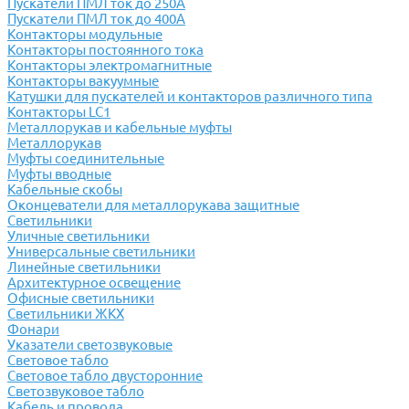
Пускатели ПМЛ ток до 250А
Пускатели ПМЛ ток до 400А
Контакторы модульные
Контакторы постоянного тока
Контакторы электромагнитные
Контакторы вакуумные
Катушки для пускателей и контакторов различного типа
Контакторы LC1
Металлорукав и кабельные муфты
Металлорукав
Муфты соединительные
Муфты вводные
Кабельные скобы
Оконцеватели для металлорукава защитные
Светильники
Уличные светильники
Универсальные светильники
Линейные светильники
Архитектурное освещение
Офисные светильники
Светильники ЖКХ
Фонари
Указатели светозвуковые
Световое табло
Световое табло двусторонние
Светозвуковое табло
Кабель и провода