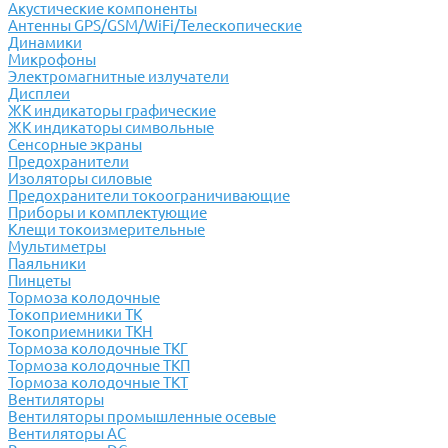
Акустические компоненты
Антенны GPS/GSM/WiFi/Телескопические
Динамики
Микрофоны
Электромагнитные излучатели
Дисплеи
ЖК индикаторы графические
ЖК индикаторы символьные
Сенсорные экраны
Предохранители
Изоляторы силовые
Предохранители токоограничивающие
Приборы и комплектующие
Клещи токоизмерительные
Мультиметры
Паяльники
Пинцеты
Тормоза колодочные
Токоприемники ТК
Токоприемники ТКН
Тормоза колодочные ТКГ
Тормоза колодочные ТКП
Тормоза колодочные ТКТ
Вентиляторы
Вентиляторы промышленные осевые
Вентиляторы АС