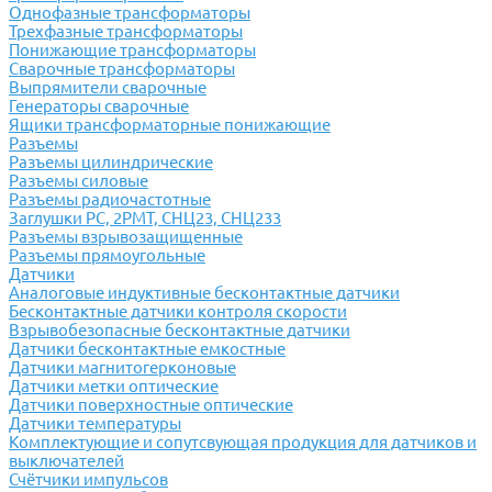
Однофазные трансформаторы
Трехфазные трансформаторы
Понижающие трансформаторы
Сварочные трансформаторы
Выпрямители сварочные
Генераторы сварочные
Ящики трансформаторные понижающие
Разъемы
Разъемы цилиндрические
Разъемы силовые
Разъемы радиочастотные
Заглушки РС, 2РМТ, СНЦ23, СНЦ233
Разъемы взрывозащищенные
Разъемы прямоугольные
Датчики
Аналоговые индуктивные бесконтактные датчики
Бесконтактные датчики контроля скорости
Взрывобезопасные бесконтактные датчики
Датчики бесконтактные емкостные
Датчики магнитогерконовые
Датчики метки оптические
Датчики поверхностные оптические
Датчики температуры
Комплектующие и сопутсвующая продукция для датчиков и
выключателей
Счётчики импульсов