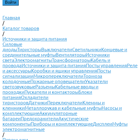
Главная
/
Каталог товаров
/
Источники и защита питания
Силовые
диоды
Тиристоры
Выключатели
Светильники
Концевые и
соединительные муфты
Вентиляторы
Источники
света
Электромагниты
Трансформаторы
Кабель и
провода
Источники и защита питания
Посты управления
Реле
и аксессуары
Коробки и ящики управления
Посты
сигнализации
Микропереключатели
Тормоза
колодочные
Пожарные оповещатели
Указатели
светозвуковые
Разъемы
Кабельные вводы и
проходки
Пускатели и контакторы
Блоки
питания
Охладители
тиристоров
Датчики
Переключатели
Клеммы и
клемники
Металлорукав и кабельные муфты
Насосы и
комплектующие
Аккумуляторные
батареи
Предохранители
Акустические
компоненты
Приборы и комплектующие
Дисплеи
Муфты
электромагнитные
/
Перемычки