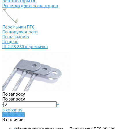
Вентиляторы DC
Решетки для вентиляторов
Перемычки ПГС
По популярности
По названию
По цене
ПГС-25-280 перемычка
По запросу
По запросу
-
+
в корзину
добавлено
В наличии
•
Маркировка для заказа — Перемычка ПГС-25-280