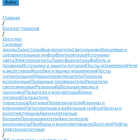
Главная
/
Каталог товаров
/
Дисплеи
Силовые
диоды
Тиристоры
Выключатели
Светильники
Концевые и
соединительные муфты
Вентиляторы
Источники
света
Электромагниты
Трансформаторы
Кабель и
провода
Источники и защита питания
Посты управления
Реле
и аксессуары
Коробки и ящики управления
Посты
сигнализации
Микропереключатели
Тормоза
колодочные
Пожарные оповещатели
Указатели
светозвуковые
Разъемы
Кабельные вводы и
проходки
Пускатели и контакторы
Блоки
питания
Охладители
тиристоров
Датчики
Переключатели
Клеммы и
клемники
Металлорукав и кабельные муфты
Насосы и
комплектующие
Аккумуляторные
батареи
Предохранители
Акустические
компоненты
Приборы и комплектующие
Дисплеи
Муфты
электромагнитные
/
ЖК индикаторы символьные