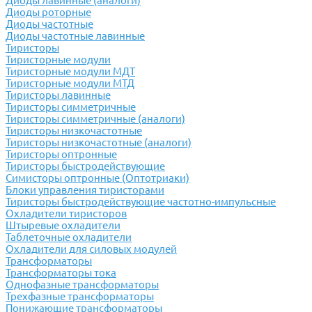
Диоды лавинные (аналоги)
Диоды роторные
Диоды частотные
Диоды частотные лавинные
Тиристоры
Тиристорные модули
Тиристорные модули МДТ
Тиристорные модули МТД
Тиристоры лавинные
Тиристоры симметричные
Тиристоры симметричные (аналоги)
Тиристоры низкочастотные
Тиристоры низкочастотные (аналоги)
Тиристоры оптронные
Тиристоры быстродействующие
Симисторы оптронные (Оптотриаки)
Блоки управления тиристорами
Тиристоры быстродействующие частотно-импульсные
Охладители тиристоров
Штыревые охладители
Таблеточные охладители
Охладители для силовых модулей
Трансформаторы
Трансформаторы тока
Однофазные трансформаторы
Трехфазные трансформаторы
Понижающие трансформаторы