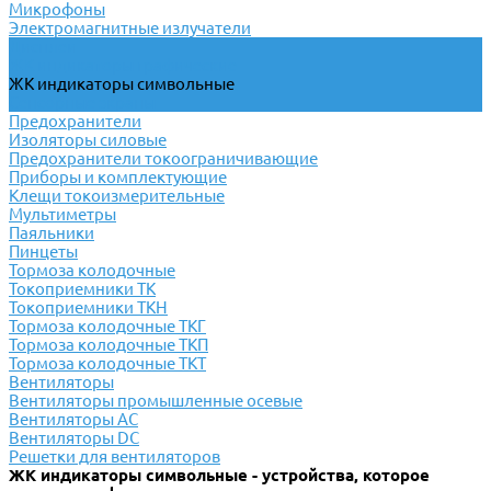
Микрофоны
Электромагнитные излучатели
Дисплеи
ЖК индикаторы графические
ЖК индикаторы символьные
Сенсорные экраны
Предохранители
Изоляторы силовые
Предохранители токоограничивающие
Приборы и комплектующие
Клещи токоизмерительные
Мультиметры
Паяльники
Пинцеты
Тормоза колодочные
Токоприемники ТК
Токоприемники ТКН
Тормоза колодочные ТКГ
Тормоза колодочные ТКП
Тормоза колодочные ТКТ
Вентиляторы
Вентиляторы промышленные осевые
Вентиляторы АС
Вентиляторы DC
Решетки для вентиляторов
ЖК индикаторы символьные - устройства, которое