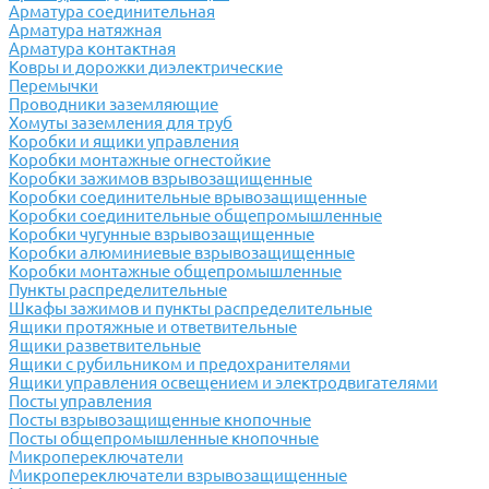
Арматура соединительная
Арматура натяжная
Арматура контактная
Ковры и дорожки диэлектрические
Перемычки
Проводники заземляющие
Хомуты заземления для труб
Коробки и ящики управления
Коробки монтажные огнестойкие
Коробки зажимов взрывозащищенные
Коробки соединительные врывозащищенные
Коробки соединительные общепромышленные
Коробки чугунные взрывозащищенные
Коробки алюминиевые взрывозащищенные
Коробки монтажные общепромышленные
Пункты распределительные
Шкафы зажимов и пункты распределительные
Ящики протяжные и ответвительные
Ящики разветвительные
Ящики с рубильником и предохранителями
Ящики управления освещением и электродвигателями
Посты управления
Посты взрывозащищенные кнопочные
Посты общепромышленные кнопочные
Микропереключатели
Микропереключатели взрывозащищенные