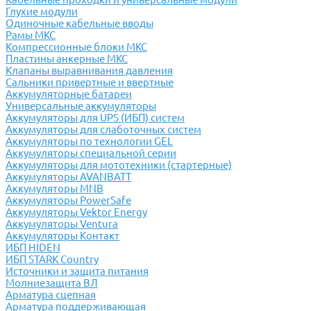
Глухие модули
Одиночные кабельные вводы
Рамы МКС
Компрессионные блоки МКС
Пластины анкерные МКС
Клапаны выравнивания давления
Сальники привертные и ввертные
Аккумуляторные батареи
Универсальные аккумуляторы
Аккумуляторы для UPS (ИБП) систем
Аккумуляторы для слаботочных систем
Аккумуляторы по технологии GEL
Аккумуляторы специальной серии
Аккумуляторы для мототехники (стартерные)
Аккумуляторы AVANBATT
Аккумуляторы MNB
Аккумуляторы PowerSafe
Аккумуляторы Vektor Energy
Аккумуляторы Ventura
Аккумуляторы Контакт
ИБП HIDEN
ИБП STARK Country
Источники и защита питания
Молниезащита ВЛ
Арматура сцепная
Арматура поддерживающая