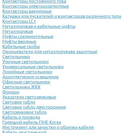
Контакторы постоянного тока
Контакторы электромагнитные
Контакторы вакуумные
Катушки для пускателей и контакторов различного типа
Контакторы LC1
Металлорукав и кабельные муфты
Металлорукав
Муфты соединительные
Муфты вводные
Кабельные скобы
Оконцеватели для металлорукава защитные
Светильники
Уличные светильники
Универсальные светильники
Линейные светильники
Архитектурное освещение
Офисные светильники
Светильники ЖКХ
Фонари
Указатели светозвуковые
Световое табло
Световое табло двусторонние
Светозвуковое табло
Кабель и провода
Греющий кабель FINE Korea
Инструмент для зачистки и обрезки кабеля
Кабель акустический