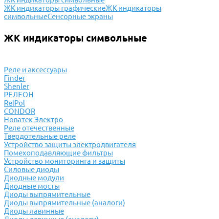
ЖК индикаторы графические
ЖК индикаторы
символьные
Сенсорные экраны
ЖК индикаторы символьные
Реле и аксессуары
Finder
Shenler
РЕЛЕОН
RelPol
CONDOR
Новатек Электро
Реле отечественные
Твердотельные реле
Устройство защиты электродвигателя
Помехоподавляющие фильтры
Устройство мониторинга и защиты
Силовые диоды
Диодные модули
Диодные мосты
Диоды выпрямительные
Диоды выпрямительные (аналоги)
Диоды лавинные