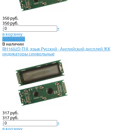
350 руб.
350 руб.
-
+
в корзину
добавлено
В наличии
RH1602D-TNI, язык Русский - Английский дисплей ЖК
индикаторы символьные
317 руб.
317 руб.
-
+
в корзину