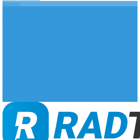
Каталог
Главная
О компании
Оплата и доставка
Документы
База знаний
Статьи
Сотрудничество
Контакты
...
Каталог
Главная
О компании
Оплата и доставка
Документы
База знаний
Статьи
Сотрудничество
Контакты