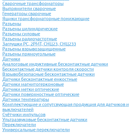
Сварочные трансформаторы
Выпрямители сварочные
Генераторы сварочные
Ящики трансформаторные понижающие
Разъемы
Разъемы цилиндрические
Разъемы силовые
Разъемы радиочастотные
Заглушки РС, 2РМТ, СНЦ23, СНЦ233
Разъемы взрывозащищенные
Разъемы прямоугольные
Датчики
Аналоговые индуктивные бесконтактные датчики
Бесконтактные датчики контроля скорости
Взрывобезопасные бесконтактные датчики
Датчики бесконтактные емкостные
Датчики магнитогерконовые
Датчики метки оптические
Датчики поверхностные оптические
Датчики температуры
Комплектующие и сопутсвующая продукция для датчиков и
выключателей
Счётчики импульсов
Ультразвуковые бесконтактные датчики
Переключатели
Универсальные переключатели