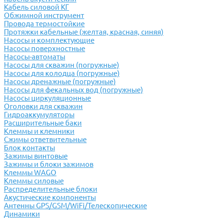
Кабель силовой КГ
Обжимной инструмент
Провода термостойкие
Протяжки кабельные (желтая, красная, синяя)
Насосы и комплектующие
Насосы поверхностные
Насосы-автоматы
Насосы для скважин (погружные)
Насосы для колодца (погружные)
Насосы дренажные (погружные)
Насосы для фекальных вод (погружные)
Насосы циркуляционные
Оголовки для скважин
Гидроаккумуляторы
Расширительные баки
Клеммы и клемники
Cжимы ответвительные
Блок контакты
Зажимы винтовые
Зажимы и блоки зажимов
Клеммы WAGO
Клеммы силовые
Распределительные блоки
Акустические компоненты
Антенны GPS/GSM/WiFi/Телескопические
Динамики