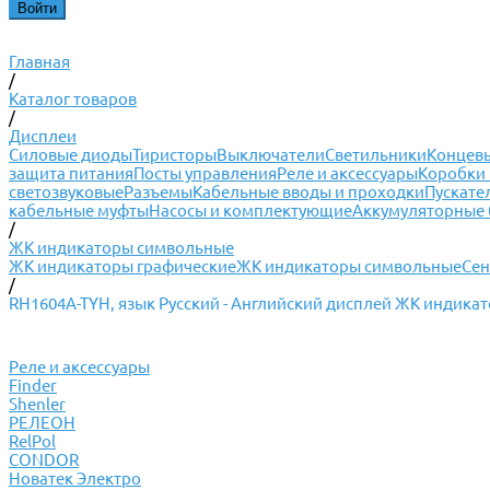
Главная
/
Каталог товаров
/
Дисплеи
Силовые диоды
Тиристоры
Выключатели
Светильники
Концевы
защита питания
Посты управления
Реле и аксессуары
Коробки 
светозвуковые
Разъемы
Кабельные вводы и проходки
Пускате
кабельные муфты
Насосы и комплектующие
Аккумуляторные 
/
ЖК индикаторы символьные
ЖК индикаторы графические
ЖК индикаторы символьные
Сен
/
RH1604A-TYH, язык Русский - Английский дисплей ЖК индик
Реле и аксессуары
Finder
Shenler
РЕЛЕОН
RelPol
CONDOR
Новатек Электро