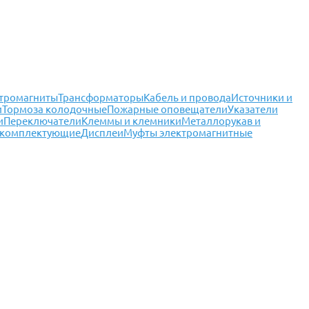
тромагниты
Трансформаторы
Кабель и провода
Источники и
и
Тормоза колодочные
Пожарные оповещатели
Указатели
и
Переключатели
Клеммы и клемники
Металлорукав и
 комплектующие
Дисплеи
Муфты электромагнитные