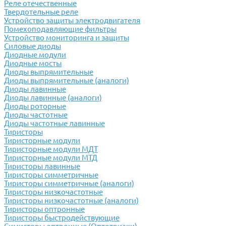
Реле отечественные
Твердотельные реле
Устройство защиты электродвигателя
Помехоподавляющие фильтры
Устройство мониторинга и защиты
Силовые диоды
Диодные модули
Диодные мосты
Диоды выпрямительные
Диоды выпрямительные (аналоги)
Диоды лавинные
Диоды лавинные (аналоги)
Диоды роторные
Диоды частотные
Диоды частотные лавинные
Тиристоры
Тиристорные модули
Тиристорные модули МДТ
Тиристорные модули МТД
Тиристоры лавинные
Тиристоры симметричные
Тиристоры симметричные (аналоги)
Тиристоры низкочастотные
Тиристоры низкочастотные (аналоги)
Тиристоры оптронные
Тиристоры быстродействующие