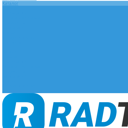
Каталог
Главная
О компании
Оплата и доставка
Документы
База знаний
Статьи
Сотрудничество
Контакты
...
Каталог
Главная
О компании
Оплата и доставка
Документы
База знаний
Статьи
Сотрудничество
Контакты