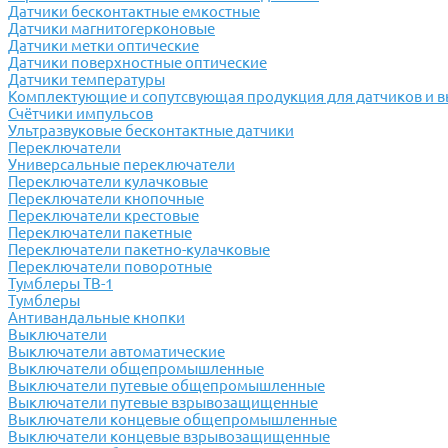
Датчики бесконтактные емкостные
Датчики магнитогерконовые
Датчики метки оптические
Датчики поверхностные оптические
Датчики температуры
Комплектующие и сопутсвующая продукция для датчиков и 
Счётчики импульсов
Ультразвуковые бесконтактные датчики
Переключатели
Универсальные переключатели
Переключатели кулачковые
Переключатели кнопочные
Переключатели крестовые
Переключатели пакетные
Переключатели пакетно-кулачковые
Переключатели поворотные
Тумблеры ТВ-1
Тумблеры
Антивандальные кнопки
Выключатели
Выключатели автоматические
Выключатели общепромышленные
Выключатели путевые общепромышленные
Выключатели путевые взрывозащищенные
Выключатели концевые общепромышленные
Выключатели концевые взрывозащищенные