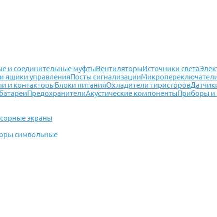
е и соединительные муфты
Вентиляторы
Источники света
Элек
и ящики управления
Посты сигнализации
Микропереключател
ли и контакторы
Блоки питания
Охладители тиристоров
Датчик
батареи
Предохранители
Акустические компоненты
Приборы и
сорные экраны
аторы символьные