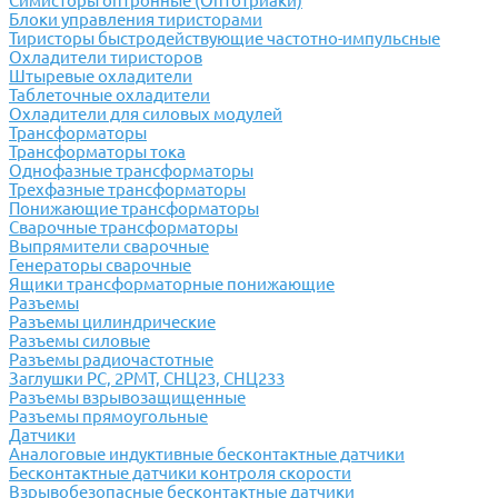
Симисторы оптронные (Оптотриаки)
Блоки управления тиристорами
Тиристоры быстродействующие частотно-импульсные
Охладители тиристоров
Штыревые охладители
Таблеточные охладители
Охладители для силовых модулей
Трансформаторы
Трансформаторы тока
Однофазные трансформаторы
Трехфазные трансформаторы
Понижающие трансформаторы
Сварочные трансформаторы
Выпрямители сварочные
Генераторы сварочные
Ящики трансформаторные понижающие
Разъемы
Разъемы цилиндрические
Разъемы силовые
Разъемы радиочастотные
Заглушки РС, 2РМТ, СНЦ23, СНЦ233
Разъемы взрывозащищенные
Разъемы прямоугольные
Датчики
Аналоговые индуктивные бесконтактные датчики
Бесконтактные датчики контроля скорости
Взрывобезопасные бесконтактные датчики