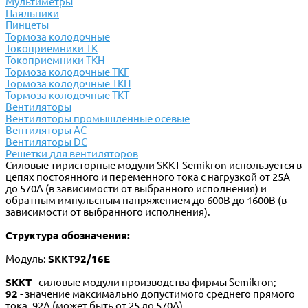
Мультиметры
Паяльники
Пинцеты
Тормоза колодочные
Токоприемники ТК
Токоприемники ТКН
Тормоза колодочные ТКГ
Тормоза колодочные ТКП
Тормоза колодочные ТКТ
Вентиляторы
Вентиляторы промышленные осевые
Вентиляторы АС
Вентиляторы DC
Решетки для вентиляторов
Силовые тиристорные модули SKKT Semikron используется в
цепях постоянного и переменного тока с нагрузкой от 25А
до 570А (в зависимости от выбранного исполнения) и
обратным импульсным напряжением до 600В до 1600В (в
зависимости от выбранного исполнения).
Структура обозначения:
Модуль:
SKKT92/16E
SKKT
- силовые модули производства фирмы Semikron;
92
- значение максимально допустимого среднего прямого
тока,
92А
(может быть от 25 до 570А)