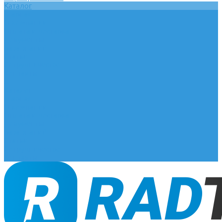
Каталог
Главная
О компании
Оплата и доставка
Документы
База знаний
Статьи
Сотрудничество
Контакты
...
Каталог
Главная
О компании
Оплата и доставка
Документы
База знаний
Статьи
Сотрудничество
Контакты