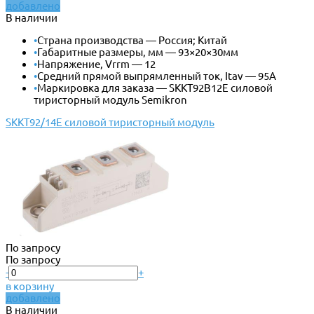
добавлено
В наличии
•
Страна производства — Россия; Китай
•
Габаритные размеры, мм — 93×20×30мм
•
Напряжение, Vrrm — 12
•
Средний прямой выпрямленный ток, Itav — 95А
•
Маркировка для заказа — SKKT92B12E силовой
тиристорный модуль Semikron
SKKT92/14E силовой тиристорный модуль
По запросу
По запросу
-
+
в корзину
добавлено
В наличии