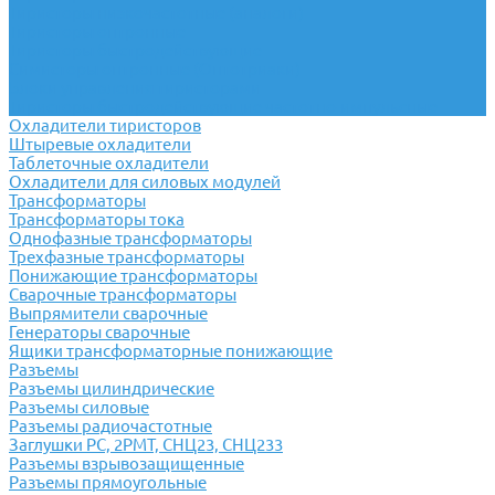
Тиристоры низкочастотные (аналоги)
Тиристоры оптронные
Тиристоры быстродействующие
Симисторы оптронные (Оптотриаки)
Блоки управления тиристорами
Тиристоры быстродействующие частотно-импульсные
Охладители тиристоров
Штыревые охладители
Таблеточные охладители
Охладители для силовых модулей
Трансформаторы
Трансформаторы тока
Однофазные трансформаторы
Трехфазные трансформаторы
Понижающие трансформаторы
Сварочные трансформаторы
Выпрямители сварочные
Генераторы сварочные
Ящики трансформаторные понижающие
Разъемы
Разъемы цилиндрические
Разъемы силовые
Разъемы радиочастотные
Заглушки РС, 2РМТ, СНЦ23, СНЦ233
Разъемы взрывозащищенные
Разъемы прямоугольные