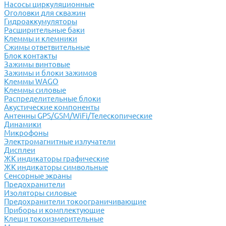
Насосы циркуляционные
Оголовки для скважин
Гидроаккумуляторы
Расширительные баки
Клеммы и клемники
Cжимы ответвительные
Блок контакты
Зажимы винтовые
Зажимы и блоки зажимов
Клеммы WAGO
Клеммы силовые
Распределительные блоки
Акустические компоненты
Антенны GPS/GSM/WiFi/Телескопические
Динамики
Микрофоны
Электромагнитные излучатели
Дисплеи
ЖК индикаторы графические
ЖК индикаторы символьные
Сенсорные экраны
Предохранители
Изоляторы силовые
Предохранители токоограничивающие
Приборы и комплектующие
Клещи токоизмерительные