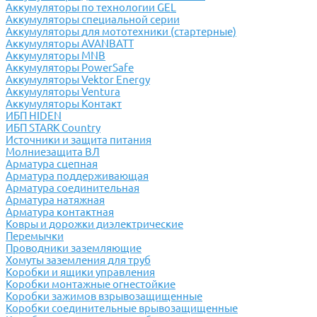
Аккумуляторы по технологии GEL
Аккумуляторы специальной серии
Аккумуляторы для мототехники (стартерные)
Аккумуляторы AVANBATT
Аккумуляторы MNB
Аккумуляторы PowerSafe
Аккумуляторы Vektor Energy
Аккумуляторы Ventura
Аккумуляторы Контакт
ИБП HIDEN
ИБП STARK Country
Источники и защита питания
Молниезащита ВЛ
Арматура сцепная
Арматура поддерживающая
Арматура соединительная
Арматура натяжная
Арматура контактная
Ковры и дорожки диэлектрические
Перемычки
Проводники заземляющие
Хомуты заземления для труб
Коробки и ящики управления
Коробки монтажные огнестойкие
Коробки зажимов взрывозащищенные
Коробки соединительные врывозащищенные