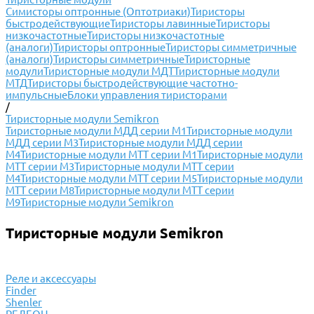
Симисторы оптронные (Оптотриаки)
Тиристоры
быстродействующие
Тиристоры лавинные
Тиристоры
низкочастотные
Тиристоры низкочастотные
(аналоги)
Тиристоры оптронные
Тиристоры симметричные
(аналоги)
Тиристоры симметричные
Тиристорные
модули
Тиристорные модули МДТ
Тиристорные модули
МТД
Тиристоры быстродействующие частотно-
импульсные
Блоки управления тиристорами
/
Тиристорные модули Semikron
Тиристорные модули МДД серии М1
Тиристорные модули
МДД серии М3
Тиристорные модули МДД серии
М4
Тиристорные модули МТТ серии М1
Тиристорные модули
МТТ серии М3
Тиристорные модули МТТ серии
М4
Тиристорные модули МТТ серии М5
Тиристорные модули
МТТ серии М8
Тиристорные модули МТТ серии
М9
Тиристорные модули Semikron
Тиристорные модули Semikron
Реле и аксессуары
Finder
Shenler