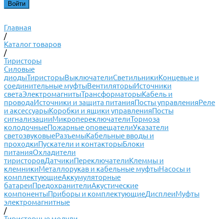
Главная
/
Каталог товаров
/
Тиристоры
Силовые
диоды
Тиристоры
Выключатели
Светильники
Концевые и
соединительные муфты
Вентиляторы
Источники
света
Электромагниты
Трансформаторы
Кабель и
провода
Источники и защита питания
Посты управления
Реле
и аксессуары
Коробки и ящики управления
Посты
сигнализации
Микропереключатели
Тормоза
колодочные
Пожарные оповещатели
Указатели
светозвуковые
Разъемы
Кабельные вводы и
проходки
Пускатели и контакторы
Блоки
питания
Охладители
тиристоров
Датчики
Переключатели
Клеммы и
клемники
Металлорукав и кабельные муфты
Насосы и
комплектующие
Аккумуляторные
батареи
Предохранители
Акустические
компоненты
Приборы и комплектующие
Дисплеи
Муфты
электромагнитные
/
Тиристорные модули