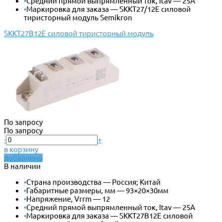
•
Средний прямой выпрямленный ток, Itav — 25А
•
Маркировка для заказа — SKKT27/12E силовой
тиристорный модуль Semikron
SKKT27B12E силовой тиристорный модуль
По запросу
По запросу
-
+
в корзину
добавлено
В наличии
•
Страна производства — Россия; Китай
•
Габаритные размеры, мм — 93×20×30мм
•
Напряжение, Vrrm — 12
•
Средний прямой выпрямленный ток, Itav — 25А
•
Маркировка для заказа — SKKT27B12E силовой