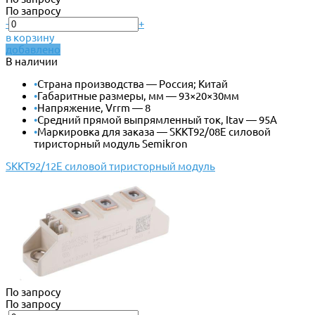
По запросу
-
+
в корзину
добавлено
В наличии
•
Страна производства — Россия; Китай
•
Габаритные размеры, мм — 93×20×30мм
•
Напряжение, Vrrm — 8
•
Средний прямой выпрямленный ток, Itav — 95А
•
Маркировка для заказа — SKKT92/08E силовой
тиристорный модуль Semikron
SKKT92/12E силовой тиристорный модуль
По запросу
По запросу