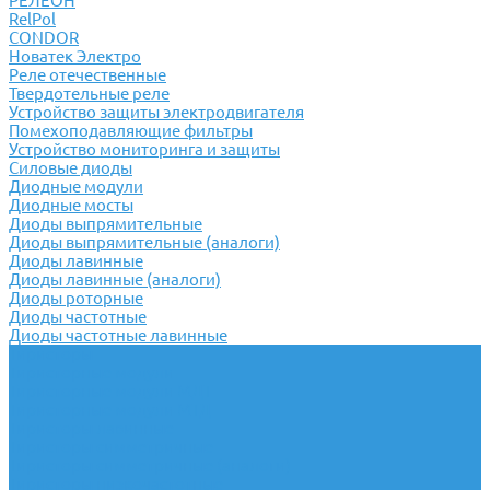
РЕЛЕОН
RelPol
CONDOR
Новатек Электро
Реле отечественные
Твердотельные реле
Устройство защиты электродвигателя
Помехоподавляющие фильтры
Устройство мониторинга и защиты
Силовые диоды
Диодные модули
Диодные мосты
Диоды выпрямительные
Диоды выпрямительные (аналоги)
Диоды лавинные
Диоды лавинные (аналоги)
Диоды роторные
Диоды частотные
Диоды частотные лавинные
Тиристоры
Тиристорные модули
Тиристорные модули МДТ
Тиристорные модули МТД
Тиристоры лавинные
Тиристоры симметричные
Тиристоры симметричные (аналоги)
Тиристоры низкочастотные