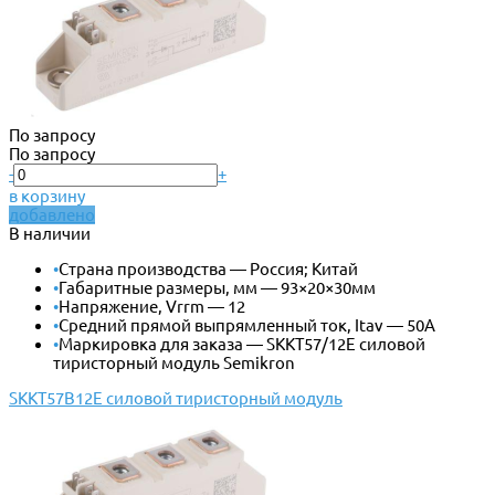
По запросу
По запросу
-
+
в корзину
добавлено
В наличии
•
Страна производства — Россия; Китай
•
Габаритные размеры, мм — 93×20×30мм
•
Напряжение, Vrrm — 12
•
Средний прямой выпрямленный ток, Itav — 50А
•
Маркировка для заказа — SKKT57/12E силовой
тиристорный модуль Semikron
SKKT57B12E силовой тиристорный модуль