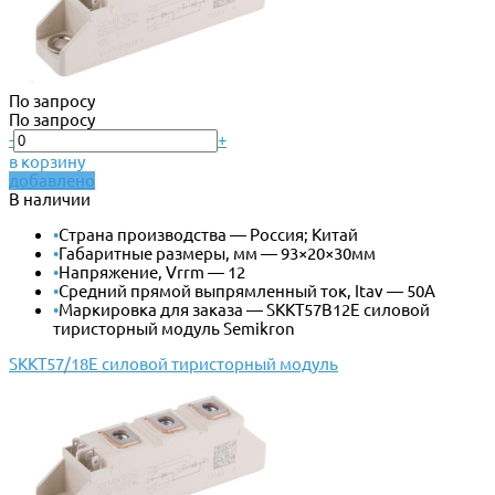
По запросу
По запросу
-
+
в корзину
добавлено
В наличии
•
Страна производства — Россия; Китай
•
Габаритные размеры, мм — 93×20×30мм
•
Напряжение, Vrrm — 12
•
Средний прямой выпрямленный ток, Itav — 50А
•
Маркировка для заказа — SKKT57B12E силовой
тиристорный модуль Semikron
SKKT57/18E силовой тиристорный модуль