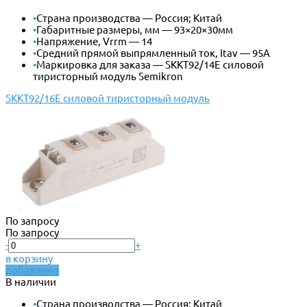
•
Страна производства — Россия; Китай
•
Габаритные размеры, мм — 93×20×30мм
•
Напряжение, Vrrm — 14
•
Средний прямой выпрямленный ток, Itav — 95А
•
Маркировка для заказа — SKKT92/14E силовой
тиристорный модуль Semikron
SKKT92/16E силовой тиристорный модуль
По запросу
По запросу
-
+
в корзину
добавлено
В наличии
•
Страна производства — Россия; Китай