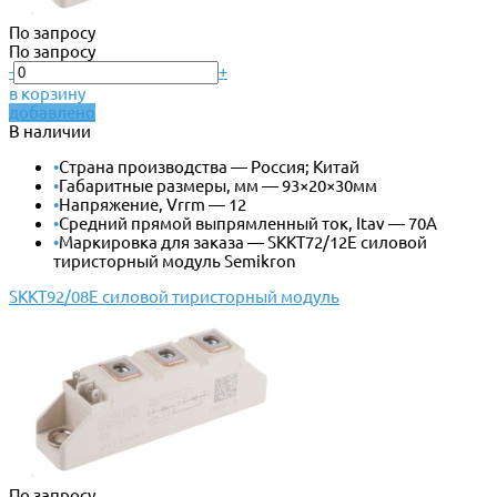
По запросу
По запросу
-
+
в корзину
добавлено
В наличии
•
Страна производства — Россия; Китай
•
Габаритные размеры, мм — 93×20×30мм
•
Напряжение, Vrrm — 12
•
Средний прямой выпрямленный ток, Itav — 70А
•
Маркировка для заказа — SKKT72/12E силовой
тиристорный модуль Semikron
SKKT92/08E силовой тиристорный модуль
По запросу