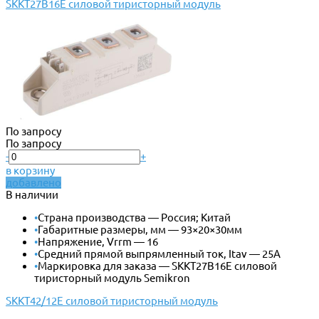
SKKT27B16E силовой тиристорный модуль
По запросу
По запросу
-
+
в корзину
добавлено
В наличии
•
Страна производства — Россия; Китай
•
Габаритные размеры, мм — 93×20×30мм
•
Напряжение, Vrrm — 16
•
Средний прямой выпрямленный ток, Itav — 25А
•
Маркировка для заказа — SKKT27B16E силовой
тиристорный модуль Semikron
SKKT42/12E силовой тиристорный модуль