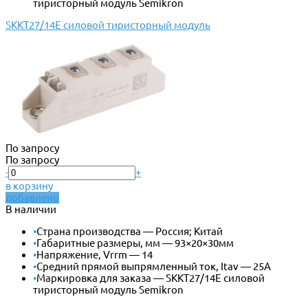
тиристорный модуль Semikron
SKKT27/14E силовой тиристорный модуль
По запросу
По запросу
-
+
в корзину
добавлено
В наличии
•
Страна производства — Россия; Китай
•
Габаритные размеры, мм — 93×20×30мм
•
Напряжение, Vrrm — 14
•
Средний прямой выпрямленный ток, Itav — 25А
•
Маркировка для заказа — SKKT27/14E силовой
тиристорный модуль Semikron