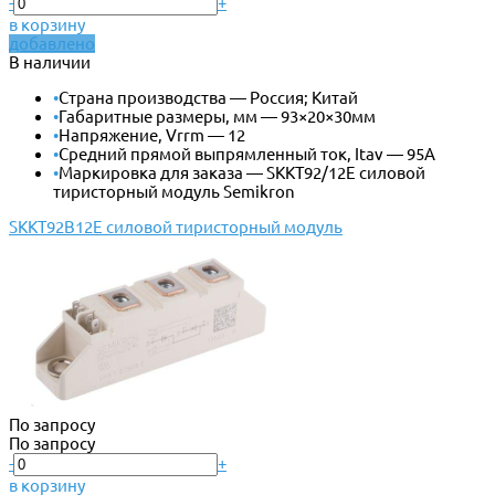
-
+
в корзину
добавлено
В наличии
•
Страна производства — Россия; Китай
•
Габаритные размеры, мм — 93×20×30мм
•
Напряжение, Vrrm — 12
•
Средний прямой выпрямленный ток, Itav — 95А
•
Маркировка для заказа — SKKT92/12E силовой
тиристорный модуль Semikron
SKKT92B12E силовой тиристорный модуль
По запросу
По запросу
-
+
в корзину