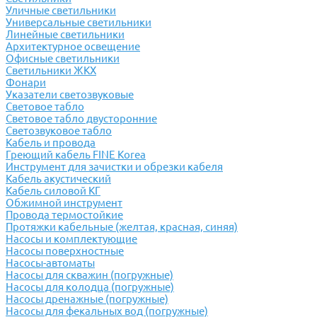
Уличные светильники
Универсальные светильники
Линейные светильники
Архитектурное освещение
Офисные светильники
Светильники ЖКХ
Фонари
Указатели светозвуковые
Световое табло
Световое табло двусторонние
Светозвуковое табло
Кабель и провода
Греющий кабель FINE Korea
Инструмент для зачистки и обрезки кабеля
Кабель акустический
Кабель силовой КГ
Обжимной инструмент
Провода термостойкие
Протяжки кабельные (желтая, красная, синяя)
Насосы и комплектующие
Насосы поверхностные
Насосы-автоматы
Насосы для скважин (погружные)
Насосы для колодца (погружные)
Насосы дренажные (погружные)
Насосы для фекальных вод (погружные)