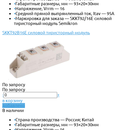
•
Габаритные размеры, мм — 93×20×30мм
•
Напряжение, Vrrm — 16
•
Средний прямой выпрямленный ток, Itav — 95А
•
Маркировка для заказа — SKKT92/16E силовой
тиристорный модуль Semikron
SKKT92B16E силовой тиристорный модуль
По запросу
По запросу
-
+
в корзину
добавлено
В наличии
•
Страна производства — Россия; Китай
•
Габаритные размеры, мм — 93×20×30мм
•
Напряжение, Vrrm — 16