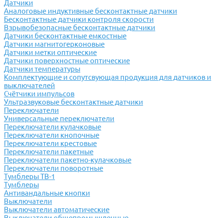
Датчики
Аналоговые индуктивные бесконтактные датчики
Бесконтактные датчики контроля скорости
Взрывобезопасные бесконтактные датчики
Датчики бесконтактные емкостные
Датчики магнитогерконовые
Датчики метки оптические
Датчики поверхностные оптические
Датчики температуры
Комплектующие и сопутсвующая продукция для датчиков и
выключателей
Счётчики импульсов
Ультразвуковые бесконтактные датчики
Переключатели
Универсальные переключатели
Переключатели кулачковые
Переключатели кнопочные
Переключатели крестовые
Переключатели пакетные
Переключатели пакетно-кулачковые
Переключатели поворотные
Тумблеры ТВ-1
Тумблеры
Антивандальные кнопки
Выключатели
Выключатели автоматические
Выключатели общепромышленные