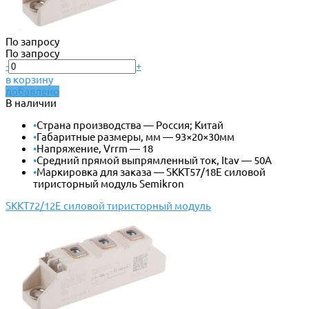
По запросу
По запросу
-
+
в корзину
добавлено
В наличии
•
Страна производства — Россия; Китай
•
Габаритные размеры, мм — 93×20×30мм
•
Напряжение, Vrrm — 18
•
Средний прямой выпрямленный ток, Itav — 50А
•
Маркировка для заказа — SKKT57/18E силовой
тиристорный модуль Semikron
SKKT72/12E силовой тиристорный модуль