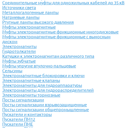
Соединительные муфты для одножильных кабелей до 35 кВ
Источники света
Металлогалогенные лампы
Натриевые лампы
Ртутные лампы высокого давления
Муфты электромагнитные
Муфты электромагнитные фрикционные многодисковые
Муфты электромагнитные фрикционные с выносным
диском
Электромагниты
Гидротолкатели
Катушки к электромагнитам различного типа
Муфты зубчатые
Муфты упругие втулочно-пальцевые
Сельсины
Электромагнитные блокировки и ключи
Электромагнитные клапаны
Электромагниты для гидроаппаратуры
Электромагниты для гидрораспределителей
Электромагниты тормозные
Посты сигнализации
Посты сигнализации взрывозащищенные
Посты сигнализации общепромышленные
Пускатели и контакторы
Пускатели ПМ12
Пускатели ПМЕ