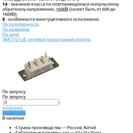
16
- значение класса по повторяющемуся импульсному
обратному напряжению,
1600В
(может быть от 600 до
1600В);
Е
- особенности конструктивного исполнения.
По популярности
По названию
По цене
SKKT15/12E силовой тиристорный модуль
По запросу
По запросу
-
+
в корзину
добавлено
В наличии
•
Страна производства — Россия; Китай
•
Габаритные размеры, мм — 61×21×25мм