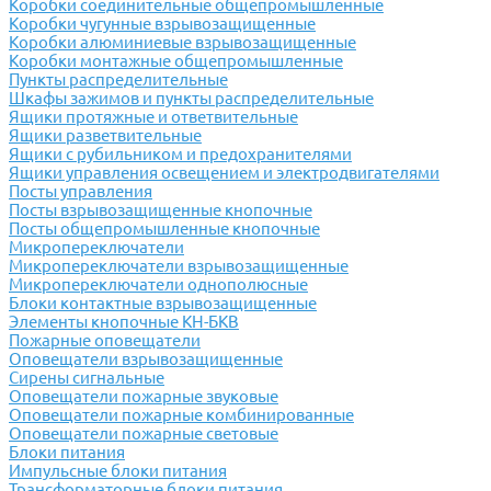
Коробки соединительные общепромышленные
Коробки чугунные взрывозащищенные
Коробки алюминиевые взрывозащищенные
Коробки монтажные общепромышленные
Пункты распределительные
Шкафы зажимов и пункты распределительные
Ящики протяжные и ответвительные
Ящики разветвительные
Ящики с рубильником и предохранителями
Ящики управления освещением и электродвигателями
Посты управления
Посты взрывозащищенные кнопочные
Посты общепромышленные кнопочные
Микропереключатели
Микропереключатели взрывозащищенные
Микропереключатели однополюсные
Блоки контактные взрывозащищенные
Элементы кнопочные КН-БКВ
Пожарные оповещатели
Оповещатели взрывозащищенные
Сирены сигнальные
Оповещатели пожарные звуковые
Оповещатели пожарные комбинированные
Оповещатели пожарные световые
Блоки питания
Импульсные блоки питания
Трансформаторные блоки питания