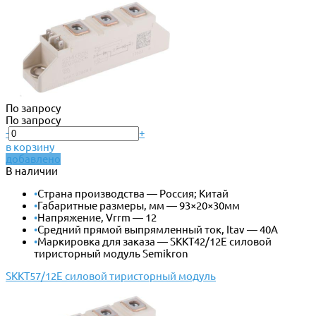
По запросу
По запросу
-
+
в корзину
добавлено
В наличии
•
Страна производства — Россия; Китай
•
Габаритные размеры, мм — 93×20×30мм
•
Напряжение, Vrrm — 12
•
Средний прямой выпрямленный ток, Itav — 40А
•
Маркировка для заказа — SKKT42/12E силовой
тиристорный модуль Semikron
SKKT57/12E силовой тиристорный модуль