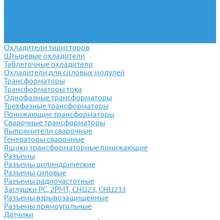
Тиристоры оптронные
Тиристоры быстродействующие
Симисторы оптронные (Оптотриаки)
Блоки управления тиристорами
Тиристоры быстродействующие частотно-импульсные
Охладители тиристоров
Штыревые охладители
Таблеточные охладители
Охладители для силовых модулей
Трансформаторы
Трансформаторы тока
Однофазные трансформаторы
Трехфазные трансформаторы
Понижающие трансформаторы
Сварочные трансформаторы
Выпрямители сварочные
Генераторы сварочные
Ящики трансформаторные понижающие
Разъемы
Разъемы цилиндрические
Разъемы силовые
Разъемы радиочастотные
Заглушки РС, 2РМТ, СНЦ23, СНЦ233
Разъемы взрывозащищенные
Разъемы прямоугольные
Датчики