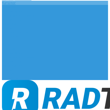
Каталог
Главная
О компании
Оплата и доставка
Документы
База знаний
Статьи
Сотрудничество
Контакты
...
Каталог
Главная
О компании
Оплата и доставка
Документы
База знаний
Статьи
Сотрудничество
Контакты