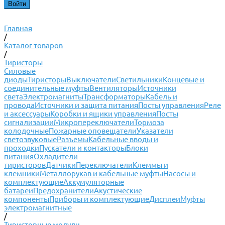
Главная
/
Каталог товаров
/
Тиристоры
Силовые
диоды
Тиристоры
Выключатели
Светильники
Концевые и
соединительные муфты
Вентиляторы
Источники
света
Электромагниты
Трансформаторы
Кабель и
провода
Источники и защита питания
Посты управления
Реле
и аксессуары
Коробки и ящики управления
Посты
сигнализации
Микропереключатели
Тормоза
колодочные
Пожарные оповещатели
Указатели
светозвуковые
Разъемы
Кабельные вводы и
проходки
Пускатели и контакторы
Блоки
питания
Охладители
тиристоров
Датчики
Переключатели
Клеммы и
клемники
Металлорукав и кабельные муфты
Насосы и
комплектующие
Аккумуляторные
батареи
Предохранители
Акустические
компоненты
Приборы и комплектующие
Дисплеи
Муфты
электромагнитные
/
Тиристорные модули