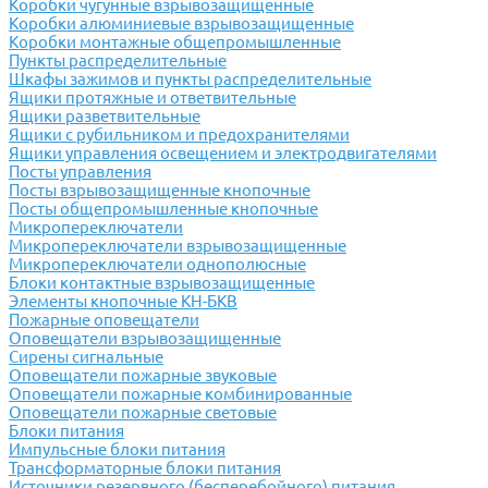
Коробки чугунные взрывозащищенные
Коробки алюминиевые взрывозащищенные
Коробки монтажные общепромышленные
Пункты распределительные
Шкафы зажимов и пункты распределительные
Ящики протяжные и ответвительные
Ящики разветвительные
Ящики с рубильником и предохранителями
Ящики управления освещением и электродвигателями
Посты управления
Посты взрывозащищенные кнопочные
Посты общепромышленные кнопочные
Микропереключатели
Микропереключатели взрывозащищенные
Микропереключатели однополюсные
Блоки контактные взрывозащищенные
Элементы кнопочные КН-БКВ
Пожарные оповещатели
Оповещатели взрывозащищенные
Сирены сигнальные
Оповещатели пожарные звуковые
Оповещатели пожарные комбинированные
Оповещатели пожарные световые
Блоки питания
Импульсные блоки питания
Трансформаторные блоки питания
Источники резервного (бесперебойного) питания