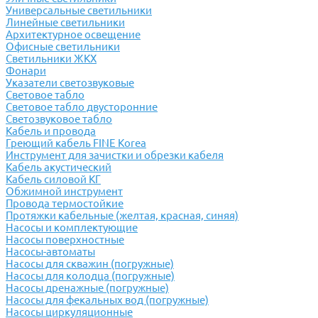
Универсальные светильники
Линейные светильники
Архитектурное освещение
Офисные светильники
Светильники ЖКХ
Фонари
Указатели светозвуковые
Световое табло
Световое табло двусторонние
Светозвуковое табло
Кабель и провода
Греющий кабель FINE Korea
Инструмент для зачистки и обрезки кабеля
Кабель акустический
Кабель силовой КГ
Обжимной инструмент
Провода термостойкие
Протяжки кабельные (желтая, красная, синяя)
Насосы и комплектующие
Насосы поверхностные
Насосы-автоматы
Насосы для скважин (погружные)
Насосы для колодца (погружные)
Насосы дренажные (погружные)
Насосы для фекальных вод (погружные)
Насосы циркуляционные