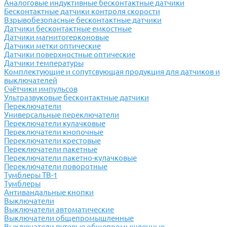
Аналоговые индуктивные бесконтактные датчики
Бесконтактные датчики контроля скорости
Взрывобезопасные бесконтактные датчики
Датчики бесконтактные емкостные
Датчики магнитогерконовые
Датчики метки оптические
Датчики поверхностные оптические
Датчики температуры
Комплектующие и сопутсвующая продукция для датчиков и
выключателей
Счётчики импульсов
Ультразвуковые бесконтактные датчики
Переключатели
Универсальные переключатели
Переключатели кулачковые
Переключатели кнопочные
Переключатели крестовые
Переключатели пакетные
Переключатели пакетно-кулачковые
Переключатели поворотные
Тумблеры ТВ-1
Тумблеры
Антивандальные кнопки
Выключатели
Выключатели автоматические
Выключатели общепромышленные
Выключатели путевые общепромышленные