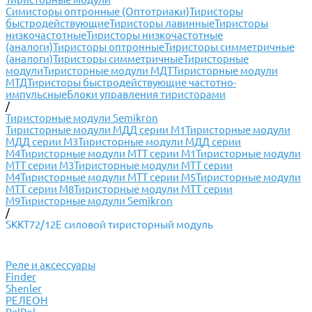
Симисторы оптронные (Оптотриаки)
Тиристоры
быстродействующие
Тиристоры лавинные
Тиристоры
низкочастотные
Тиристоры низкочастотные
(аналоги)
Тиристоры оптронные
Тиристоры симметричные
(аналоги)
Тиристоры симметричные
Тиристорные
модули
Тиристорные модули МДТ
Тиристорные модули
МТД
Тиристоры быстродействующие частотно-
импульсные
Блоки управления тиристорами
/
Тиристорные модули Semikron
Тиристорные модули МДД серии М1
Тиристорные модули
МДД серии М3
Тиристорные модули МДД серии
М4
Тиристорные модули МТТ серии М1
Тиристорные модули
МТТ серии М3
Тиристорные модули МТТ серии
М4
Тиристорные модули МТТ серии М5
Тиристорные модули
МТТ серии М8
Тиристорные модули МТТ серии
М9
Тиристорные модули Semikron
/
SKKT72/12E силовой тиристорный модуль
Реле и аксессуары
Finder
Shenler
РЕЛЕОН