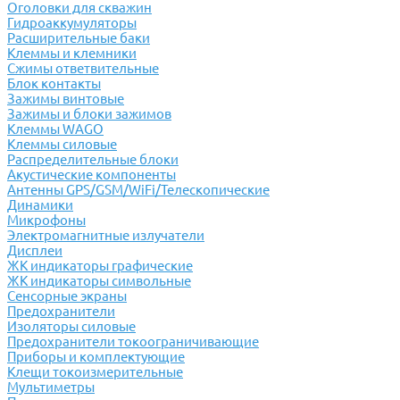
Оголовки для скважин
Гидроаккумуляторы
Расширительные баки
Клеммы и клемники
Cжимы ответвительные
Блок контакты
Зажимы винтовые
Зажимы и блоки зажимов
Клеммы WAGO
Клеммы силовые
Распределительные блоки
Акустические компоненты
Антенны GPS/GSM/WiFi/Телескопические
Динамики
Микрофоны
Электромагнитные излучатели
Дисплеи
ЖК индикаторы графические
ЖК индикаторы символьные
Сенсорные экраны
Предохранители
Изоляторы силовые
Предохранители токоограничивающие
Приборы и комплектующие
Клещи токоизмерительные
Мультиметры