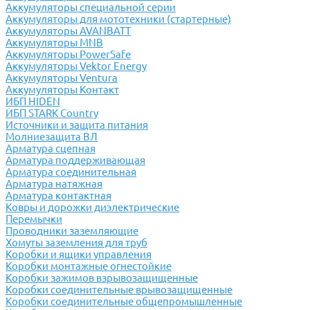
Аккумуляторы специальной серии
Аккумуляторы для мототехники (стартерные)
Аккумуляторы AVANBATT
Аккумуляторы MNB
Аккумуляторы PowerSafe
Аккумуляторы Vektor Energy
Аккумуляторы Ventura
Аккумуляторы Контакт
ИБП HIDEN
ИБП STARK Country
Источники и защита питания
Молниезащита ВЛ
Арматура сцепная
Арматура поддерживающая
Арматура соединительная
Арматура натяжная
Арматура контактная
Ковры и дорожки диэлектрические
Перемычки
Проводники заземляющие
Хомуты заземления для труб
Коробки и ящики управления
Коробки монтажные огнестойкие
Коробки зажимов взрывозащищенные
Коробки соединительные врывозащищенные
Коробки соединительные общепромышленные