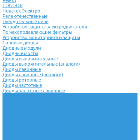
RelPol
CONDOR
Новатек Электро
Реле отечественные
Твердотельные реле
Устройство защиты электродвигателя
Помехоподавляющие фильтры
Устройство мониторинга и защиты
Силовые диоды
Диодные модули
Диодные мосты
Диоды выпрямительные
Диоды выпрямительные (аналоги)
Диоды лавинные
Диоды лавинные (аналоги)
Диоды роторные
Диоды частотные
Диоды частотные лавинные
Тиристоры
Тиристорные модули
Тиристорные модули МДТ
Тиристорные модули МТД
Тиристоры лавинные
Тиристоры симметричные
Тиристоры симметричные (аналоги)
Тиристоры низкочастотные
Тиристоры низкочастотные (аналоги)