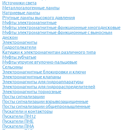
Источники света
Металлогалогенные лампы
Натриевые лампы
Ртутные лампы высокого давления
Муфты электромагнитные
Муфты электромагнитные фрикционные многодисковые
Муфты электромагнитные фрикционные с выносным
диском
Электромагниты
Гидротолкатели
Катушки к электромагнитам различного типа
Муфты зубчатые
Муфты упругие втулочно-пальцевые
Сельсины
Электромагнитные блокировки и ключи
Электромагнитные клапаны
Электромагниты для гидроаппаратуры
Электромагниты для гидрораспределителей
Электромагниты тормозные
Посты сигнализации
Посты сигнализации взрывозащищенные
Посты сигнализации общепромышленные
Пускатели и контакторы
Пускатели ПМ12
Пускатели ПМЕ
Пускатели ПМА