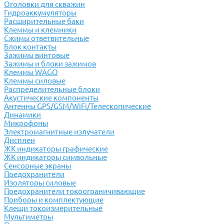
Оголовки для скважин
Гидроаккумуляторы
Расширительные баки
Клеммы и клемники
Cжимы ответвительные
Блок контакты
Зажимы винтовые
Зажимы и блоки зажимов
Клеммы WAGO
Клеммы силовые
Распределительные блоки
Акустические компоненты
Антенны GPS/GSM/WiFi/Телескопические
Динамики
Микрофоны
Электромагнитные излучатели
Дисплеи
ЖК индикаторы графические
ЖК индикаторы символьные
Сенсорные экраны
Предохранители
Изоляторы силовые
Предохранители токоограничивающие
Приборы и комплектующие
Клещи токоизмерительные
Мультиметры