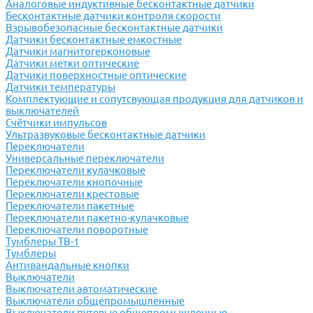
Аналоговые индуктивные бесконтактные датчики
Бесконтактные датчики контроля скорости
Взрывобезопасные бесконтактные датчики
Датчики бесконтактные емкостные
Датчики магнитогерконовые
Датчики метки оптические
Датчики поверхностные оптические
Датчики температуры
Комплектующие и сопутсвующая продукция для датчиков и
выключателей
Счётчики импульсов
Ультразвуковые бесконтактные датчики
Переключатели
Универсальные переключатели
Переключатели кулачковые
Переключатели кнопочные
Переключатели крестовые
Переключатели пакетные
Переключатели пакетно-кулачковые
Переключатели поворотные
Тумблеры ТВ-1
Тумблеры
Антивандальные кнопки
Выключатели
Выключатели автоматические
Выключатели общепромышленные
Выключатели путевые общепромышленные