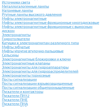
Источники света
Металлогалогенные лампы
Натриевые лампы
Ртутные лампы высокого давления
Муфты электромагнитные
Муфты электромагнитные фрикционные многодисковые
Муфты электромагнитные фрикционные с выносным
диском
Электромагниты
Гидротолкатели
Катушки к электромагнитам различного типа
Муфты зубчатые
Муфты упругие втулочно-пальцевые
Сельсины
Электромагнитные блокировки и ключи
Электромагнитные клапаны
Электромагниты для гидроаппаратуры
Электромагниты для гидрораспределителей
Электромагниты тормозные
Посты сигнализации
Посты сигнализации взрывозащищенные
Посты сигнализации общепромышленные
Пускатели и контакторы
Пускатели ПМ12
Пускатели ПМЕ
Пускатели ПМА