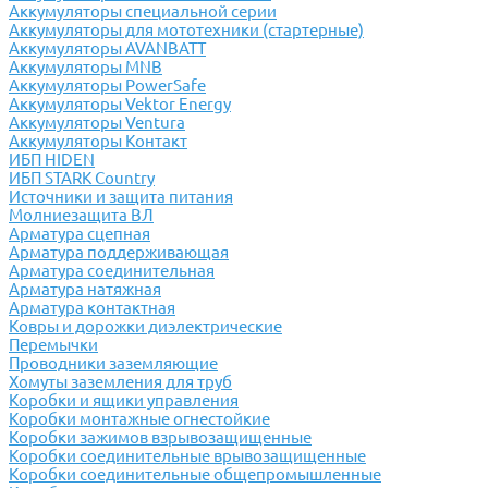
Аккумуляторы специальной серии
Аккумуляторы для мототехники (стартерные)
Аккумуляторы AVANBATT
Аккумуляторы MNB
Аккумуляторы PowerSafe
Аккумуляторы Vektor Energy
Аккумуляторы Ventura
Аккумуляторы Контакт
ИБП HIDEN
ИБП STARK Country
Источники и защита питания
Молниезащита ВЛ
Арматура сцепная
Арматура поддерживающая
Арматура соединительная
Арматура натяжная
Арматура контактная
Ковры и дорожки диэлектрические
Перемычки
Проводники заземляющие
Хомуты заземления для труб
Коробки и ящики управления
Коробки монтажные огнестойкие
Коробки зажимов взрывозащищенные
Коробки соединительные врывозащищенные
Коробки соединительные общепромышленные