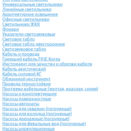
Универсальные светильники
Линейные светильники
Архитектурное освещение
Офисные светильники
Светильники ЖКХ
Фонари
Указатели светозвуковые
Световое табло
Световое табло двусторонние
Светозвуковое табло
Кабель и провода
Греющий кабель FINE Korea
Инструмент для зачистки и обрезки кабеля
Кабель акустический
Кабель силовой КГ
Обжимной инструмент
Провода термостойкие
Протяжки кабельные (желтая, красная, синяя)
Насосы и комплектующие
Насосы поверхностные
Насосы-автоматы
Насосы для скважин (погружные)
Насосы для колодца (погружные)
Насосы дренажные (погружные)
Насосы для фекальных вод (погружные)
Насосы циркуляционные