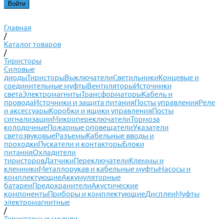
Главная
/
Каталог товаров
/
Тиристоры
Силовые
диоды
Тиристоры
Выключатели
Светильники
Концевые и
соединительные муфты
Вентиляторы
Источники
света
Электромагниты
Трансформаторы
Кабель и
провода
Источники и защита питания
Посты управления
Реле
и аксессуары
Коробки и ящики управления
Посты
сигнализации
Микропереключатели
Тормоза
колодочные
Пожарные оповещатели
Указатели
светозвуковые
Разъемы
Кабельные вводы и
проходки
Пускатели и контакторы
Блоки
питания
Охладители
тиристоров
Датчики
Переключатели
Клеммы и
клемники
Металлорукав и кабельные муфты
Насосы и
комплектующие
Аккумуляторные
батареи
Предохранители
Акустические
компоненты
Приборы и комплектующие
Дисплеи
Муфты
электромагнитные
/
Тиристорные модули