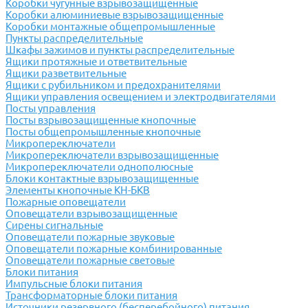
Коробки чугунные взрывозащищенные
Коробки алюминиевые взрывозащищенные
Коробки монтажные общепромышленные
Пункты распределительные
Шкафы зажимов и пункты распределительные
Ящики протяжные и ответвительные
Ящики разветвительные
Ящики с рубильником и предохранителями
Ящики управления освещением и электродвигателями
Посты управления
Посты взрывозащищенные кнопочные
Посты общепромышленные кнопочные
Микропереключатели
Микропереключатели взрывозащищенные
Микропереключатели однополюсные
Блоки контактные взрывозащищенные
Элементы кнопочные КН-БКВ
Пожарные оповещатели
Оповещатели взрывозащищенные
Сирены сигнальные
Оповещатели пожарные звуковые
Оповещатели пожарные комбинированные
Оповещатели пожарные световые
Блоки питания
Импульсные блоки питания
Трансформаторные блоки питания
Источники резервного (бесперебойного) питания