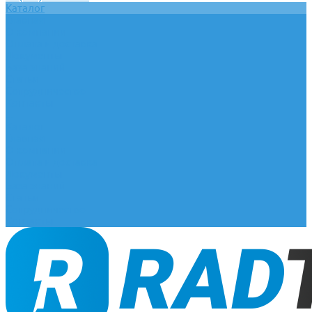
Каталог
Главная
О компании
Оплата и доставка
Документы
База знаний
Статьи
Сотрудничество
Контакты
...
Каталог
Главная
О компании
Оплата и доставка
Документы
База знаний
Статьи
Сотрудничество
Контакты