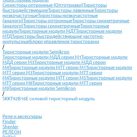
Симисторы оптронные (Оптотриаки)
Тиристоры
быстродействующие
Тиристоры лавинные
Тиристоры
низкочастотные
Тиристоры низкочастотные
(аналоги)
Тиристоры оптронные
Тиристоры симметричные
(аналоги)
Тиристоры симметричные
Тиристорные
модули
Тиристорные модули МДТ
Тиристорные модули
МТД
Тиристоры быстродействующие частотно-
импульсные
Блоки управления тиристорами
/
Тиристорные модули Semikron
Тиристорные модули МДД серии М1
Тиристорные модули
МДД серии М3
Тиристорные модули МДД серии
М4
Тиристорные модули МТТ серии М1
Тиристорные модули
МТТ серии М3
Тиристорные модули МТТ серии
М4
Тиристорные модули МТТ серии М5
Тиристорные модули
МТТ серии М8
Тиристорные модули МТТ серии
М9
Тиристорные модули Semikron
/
SKKT92B16E силовой тиристорный модуль
Реле и аксессуары
Finder
Shenler
РЕЛЕОН