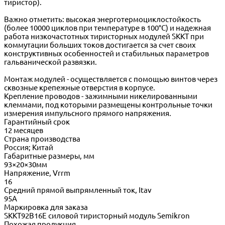
тиристор).
Важно отметить: высокая энерготермоциклостойкость
(более 10000 циклов при температуре в 100°C) и надежная
работа низкочастотных тиристорных модулей SKKT при
коммутации больших токов достигается за счет своих
конструктивных особенностей и стабильных параметров
гальванической развязки.
Монтаж модулей - осуществляется с помощью винтов через
сквозные крепежные отверстия в корпусе.
Крепление проводов - зажимными никелированными
клеммами, под которыми размещены контрольные точки
измерения импульсного прямого напряжения.
Гарантийный срок
12 месяцев
Страна производства
Россия; Китай
Габаритные размеры, мм
93×20×30мм
Напряжение, Vrrm
16
Средний прямой выпрямленный ток, Itav
95А
Маркировка для заказа
SKKT92B16E силовой тиристорный модуль Semikron
Похожая продукция