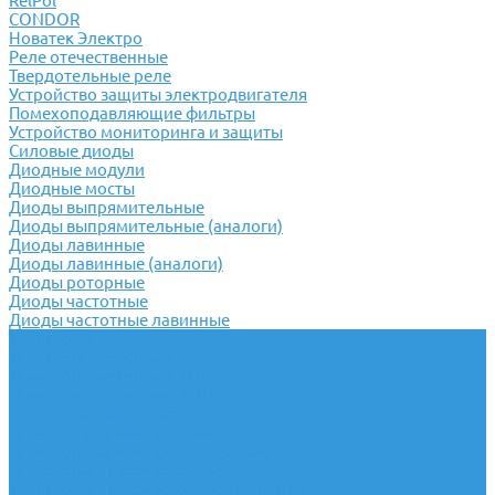
RelPol
CONDOR
Новатек Электро
Реле отечественные
Твердотельные реле
Устройство защиты электродвигателя
Помехоподавляющие фильтры
Устройство мониторинга и защиты
Силовые диоды
Диодные модули
Диодные мосты
Диоды выпрямительные
Диоды выпрямительные (аналоги)
Диоды лавинные
Диоды лавинные (аналоги)
Диоды роторные
Диоды частотные
Диоды частотные лавинные
Тиристоры
Тиристорные модули
Тиристорные модули МДТ
Тиристорные модули МТД
Тиристоры лавинные
Тиристоры симметричные
Тиристоры симметричные (аналоги)
Тиристоры низкочастотные
Тиристоры низкочастотные (аналоги)