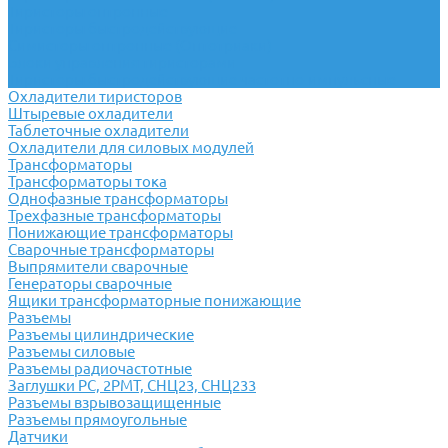
Тиристоры оптронные
Тиристоры быстродействующие
Симисторы оптронные (Оптотриаки)
Блоки управления тиристорами
Тиристоры быстродействующие частотно-импульсные
Охладители тиристоров
Штыревые охладители
Таблеточные охладители
Охладители для силовых модулей
Трансформаторы
Трансформаторы тока
Однофазные трансформаторы
Трехфазные трансформаторы
Понижающие трансформаторы
Сварочные трансформаторы
Выпрямители сварочные
Генераторы сварочные
Ящики трансформаторные понижающие
Разъемы
Разъемы цилиндрические
Разъемы силовые
Разъемы радиочастотные
Заглушки РС, 2РМТ, СНЦ23, СНЦ233
Разъемы взрывозащищенные
Разъемы прямоугольные
Датчики