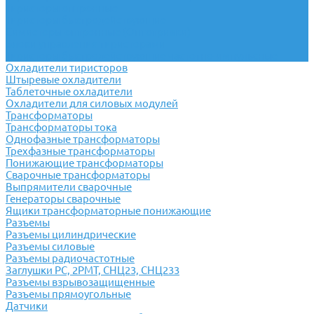
Тиристоры оптронные
Тиристоры быстродействующие
Симисторы оптронные (Оптотриаки)
Блоки управления тиристорами
Тиристоры быстродействующие частотно-импульсные
Охладители тиристоров
Штыревые охладители
Таблеточные охладители
Охладители для силовых модулей
Трансформаторы
Трансформаторы тока
Однофазные трансформаторы
Трехфазные трансформаторы
Понижающие трансформаторы
Сварочные трансформаторы
Выпрямители сварочные
Генераторы сварочные
Ящики трансформаторные понижающие
Разъемы
Разъемы цилиндрические
Разъемы силовые
Разъемы радиочастотные
Заглушки РС, 2РМТ, СНЦ23, СНЦ233
Разъемы взрывозащищенные
Разъемы прямоугольные
Датчики