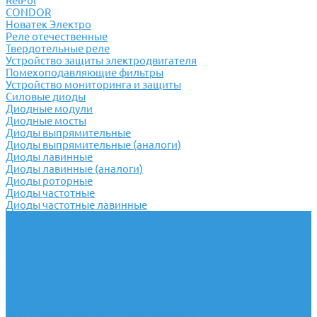
RelPol
CONDOR
Новатек Электро
Реле отечественные
Твердотельные реле
Устройство защиты электродвигателя
Помехоподавляющие фильтры
Устройство мониторинга и защиты
Силовые диоды
Диодные модули
Диодные мосты
Диоды выпрямительные
Диоды выпрямительные (аналоги)
Диоды лавинные
Диоды лавинные (аналоги)
Диоды роторные
Диоды частотные
Диоды частотные лавинные
Тиристоры
Тиристорные модули
Тиристорные модули МДТ
Тиристорные модули МТД
Тиристоры лавинные
Тиристоры симметричные
Тиристоры симметричные (аналоги)
Тиристоры низкочастотные
Тиристоры низкочастотные (аналоги)