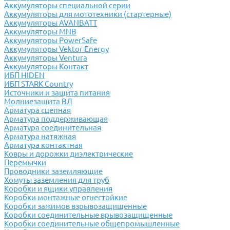
Аккумуляторы специальной серии
Аккумуляторы для мототехники (стартерные)
Аккумуляторы AVANBATT
Аккумуляторы MNB
Аккумуляторы PowerSafe
Аккумуляторы Vektor Energy
Аккумуляторы Ventura
Аккумуляторы Контакт
ИБП HIDEN
ИБП STARK Country
Источники и защита питания
Молниезащита ВЛ
Арматура сцепная
Арматура поддерживающая
Арматура соединительная
Арматура натяжная
Арматура контактная
Ковры и дорожки диэлектрические
Перемычки
Проводники заземляющие
Хомуты заземления для труб
Коробки и ящики управления
Коробки монтажные огнестойкие
Коробки зажимов взрывозащищенные
Коробки соединительные врывозащищенные
Коробки соединительные общепромышленные