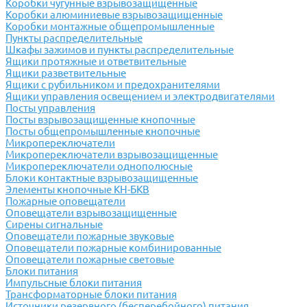
Коробки чугунные взрывозащищенные
Коробки алюминиевые взрывозащищенные
Коробки монтажные общепромышленные
Пункты распределительные
Шкафы зажимов и пункты распределительные
Ящики протяжные и ответвительные
Ящики разветвительные
Ящики с рубильником и предохранителями
Ящики управления освещением и электродвигателями
Посты управления
Посты взрывозащищенные кнопочные
Посты общепромышленные кнопочные
Микропереключатели
Микропереключатели взрывозащищенные
Микропереключатели однополюсные
Блоки контактные взрывозащищенные
Элементы кнопочные КН-БКВ
Пожарные оповещатели
Оповещатели взрывозащищенные
Сирены сигнальные
Оповещатели пожарные звуковые
Оповещатели пожарные комбинированные
Оповещатели пожарные световые
Блоки питания
Импульсные блоки питания
Трансформаторные блоки питания
Источники резервного (бесперебойного) питания