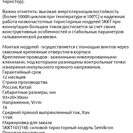
тиристор).
Важно отметить: высокая энерготермоциклостойкость
(более 10000 циклов при температуре в 100°C) и надежная
работа низкочастотных тиристорных модулей SKKT при
коммутации больших токов достигается за счет своих
конструктивных особенностей и стабильных параметров
гальванической развязки.
Монтаж модулей - осуществляется с помощью винтов через
сквозные крепежные отверстия в корпусе.
Крепление проводов - зажимными никелированными
клеммами, под которыми размещены контрольные точки
измерения импульсного прямого напряжения.
Гарантийный срок
12 месяцев
Страна производства
Россия; Китай
Габаритные размеры, мм
93×20×30мм
Напряжение, Vrrm
16
Средний прямой выпрямленный ток, Itav
119А
Маркировка для заказа
SKKT107/16E силовой тиристорный модуль Semikron
Похожая продукция