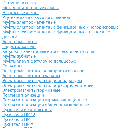
Источники света
Металлогалогенные лампы
Натриевые лампы
Ртутные лампы высокого давления
Муфты электромагнитные
Муфты электромагнитные фрикционные многодисковые
Муфты электромагнитные фрикционные с выносным
диском
Электромагниты
Гидротолкатели
Катушки к электромагнитам различного типа
Муфты зубчатые
Муфты упругие втулочно-пальцевые
Сельсины
Электромагнитные блокировки и ключи
Электромагнитные клапаны
Электромагниты для гидроаппаратуры
Электромагниты для гидрораспределителей
Электромагниты тормозные
Посты сигнализации
Посты сигнализации взрывозащищенные
Посты сигнализации общепромышленные
Пускатели и контакторы
Пускатели ПМ12
Пускатели ПМЕ
Пускатели ПМА