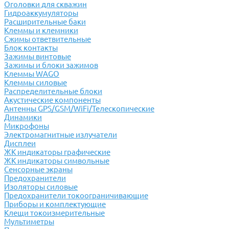
Оголовки для скважин
Гидроаккумуляторы
Расширительные баки
Клеммы и клемники
Cжимы ответвительные
Блок контакты
Зажимы винтовые
Зажимы и блоки зажимов
Клеммы WAGO
Клеммы силовые
Распределительные блоки
Акустические компоненты
Антенны GPS/GSM/WiFi/Телескопические
Динамики
Микрофоны
Электромагнитные излучатели
Дисплеи
ЖК индикаторы графические
ЖК индикаторы символьные
Сенсорные экраны
Предохранители
Изоляторы силовые
Предохранители токоограничивающие
Приборы и комплектующие
Клещи токоизмерительные
Мультиметры