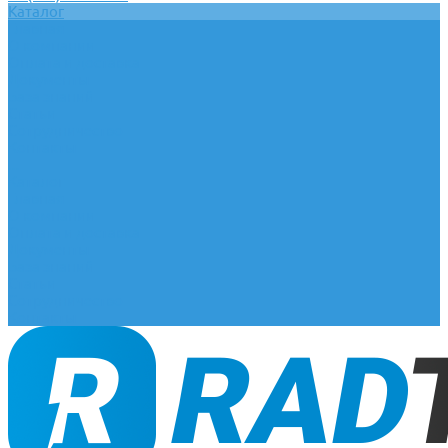
Каталог
Главная
О компании
Оплата и доставка
Документы
База знаний
Статьи
Сотрудничество
Контакты
...
Каталог
Главная
О компании
Оплата и доставка
Документы
База знаний
Статьи
Сотрудничество
Контакты