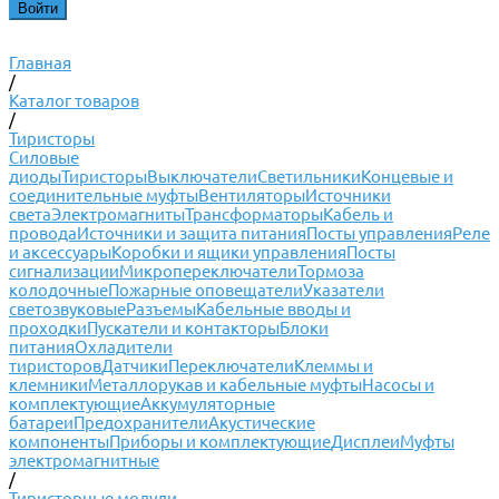
Главная
/
Каталог товаров
/
Тиристоры
Силовые
диоды
Тиристоры
Выключатели
Светильники
Концевые и
соединительные муфты
Вентиляторы
Источники
света
Электромагниты
Трансформаторы
Кабель и
провода
Источники и защита питания
Посты управления
Реле
и аксессуары
Коробки и ящики управления
Посты
сигнализации
Микропереключатели
Тормоза
колодочные
Пожарные оповещатели
Указатели
светозвуковые
Разъемы
Кабельные вводы и
проходки
Пускатели и контакторы
Блоки
питания
Охладители
тиристоров
Датчики
Переключатели
Клеммы и
клемники
Металлорукав и кабельные муфты
Насосы и
комплектующие
Аккумуляторные
батареи
Предохранители
Акустические
компоненты
Приборы и комплектующие
Дисплеи
Муфты
электромагнитные
/
Тиристорные модули