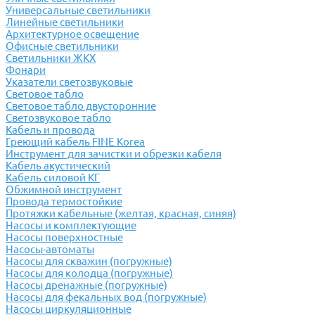
Универсальные светильники
Линейные светильники
Архитектурное освещение
Офисные светильники
Светильники ЖКХ
Фонари
Указатели светозвуковые
Световое табло
Световое табло двусторонние
Светозвуковое табло
Кабель и провода
Греющий кабель FINE Korea
Инструмент для зачистки и обрезки кабеля
Кабель акустический
Кабель силовой КГ
Обжимной инструмент
Провода термостойкие
Протяжки кабельные (желтая, красная, синяя)
Насосы и комплектующие
Насосы поверхностные
Насосы-автоматы
Насосы для скважин (погружные)
Насосы для колодца (погружные)
Насосы дренажные (погружные)
Насосы для фекальных вод (погружные)
Насосы циркуляционные