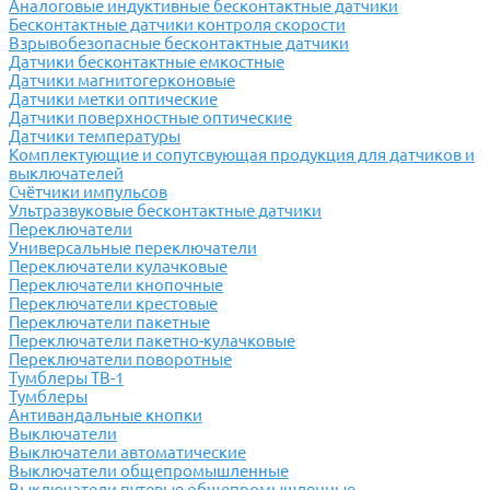
Аналоговые индуктивные бесконтактные датчики
Бесконтактные датчики контроля скорости
Взрывобезопасные бесконтактные датчики
Датчики бесконтактные емкостные
Датчики магнитогерконовые
Датчики метки оптические
Датчики поверхностные оптические
Датчики температуры
Комплектующие и сопутсвующая продукция для датчиков и
выключателей
Счётчики импульсов
Ультразвуковые бесконтактные датчики
Переключатели
Универсальные переключатели
Переключатели кулачковые
Переключатели кнопочные
Переключатели крестовые
Переключатели пакетные
Переключатели пакетно-кулачковые
Переключатели поворотные
Тумблеры ТВ-1
Тумблеры
Антивандальные кнопки
Выключатели
Выключатели автоматические
Выключатели общепромышленные
Выключатели путевые общепромышленные