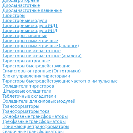
Диоды роторные
Диоды частотные
Диоды частотные лавинные
Тиристоры
Тиристорные модули
Тиристорные модули МДТ
Тиристорные модули МТД
Тиристоры лавинные
Тиристоры симметричные
Тиристоры симметричные (аналоги)
Тиристоры низкочастотные
Тиристоры низкочастотные (аналоги)
Тиристоры оптронные
Тиристоры быстродействующие
Симисторы оптронные (Оптотриаки)
Блоки управления тиристорами
Тиристоры быстродействующие частотно-импульсные
Охладители тиристоров
Штыревые охладители
Таблеточные охладители
Охладители для силовых модулей
Трансформаторы
Трансформаторы тока
Однофазные трансформаторы
Трехфазные трансформаторы
Понижающие трансформаторы
Сварочные трансформаторы