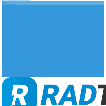
Каталог
Главная
О компании
Оплата и доставка
Документы
База знаний
Статьи
Сотрудничество
Контакты
...
Каталог
Главная
О компании
Оплата и доставка
Документы
База знаний
Статьи
Сотрудничество
Контакты