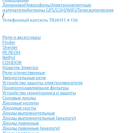
Динамики
Микрофоны
Электромагнитные
излучатели
Антенны GPS/GSM/WiFi/Телескопические
/
Телефонный капсюль TR28-H7.4-150
Реле и аксессуары
Finder
Shenler
РЕЛЕОН
RelPol
CONDOR
Новатек Электро
Реле отечественные
Твердотельные реле
Устройство защиты электродвигателя
Помехоподавляющие фильтры
Устройство мониторинга и защиты
Силовые диоды
Диодные модули
Диодные мосты
Диоды выпрямительные
Диоды выпрямительные (аналоги)
Диоды лавинные
Диоды лавинные (аналоги)