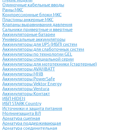
Одиночные кабельные вводы
Рамы МКС
Компрессионные блоки МКС
Пластины анкерные МКС
Клапаны выравнивания давления
Сальники привертные и ввертные
Аккумуляторные батареи
Универсальные аккумуляторы
Аккумуляторы для UPS (ИБП) систем
Аккумуляторы для слаботочных систем
Аккумуляторы по технологии GEL
Аккумуляторы специальной серии
Аккумуляторы для мототехники (стартерные)
Аккумуляторы AVANBATT
Аккумуляторы MNB
Аккумуляторы PowerSafe
Аккумуляторы Vektor Energy
Аккумуляторы Ventura
Аккумуляторы Контакт
ИБП HIDEN
ИБП STARK Country
Источники и защита питания
Молниезащита ВЛ
Арматура сцепная
Арматура поддерживающая
Арматура соединительная