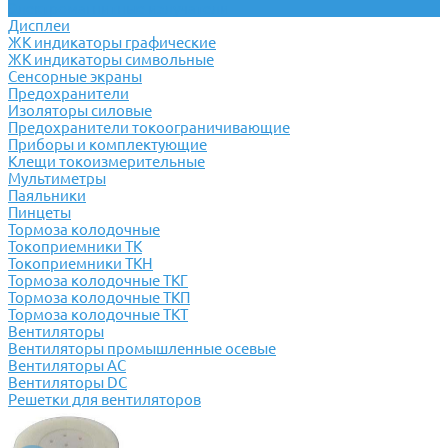
Электромагнитные излучатели
Дисплеи
ЖК индикаторы графические
ЖК индикаторы символьные
Сенсорные экраны
Предохранители
Изоляторы силовые
Предохранители токоограничивающие
Приборы и комплектующие
Клещи токоизмерительные
Мультиметры
Паяльники
Пинцеты
Тормоза колодочные
Токоприемники ТК
Токоприемники ТКН
Тормоза колодочные ТКГ
Тормоза колодочные ТКП
Тормоза колодочные ТКТ
Вентиляторы
Вентиляторы промышленные осевые
Вентиляторы АС
Вентиляторы DC
Решетки для вентиляторов