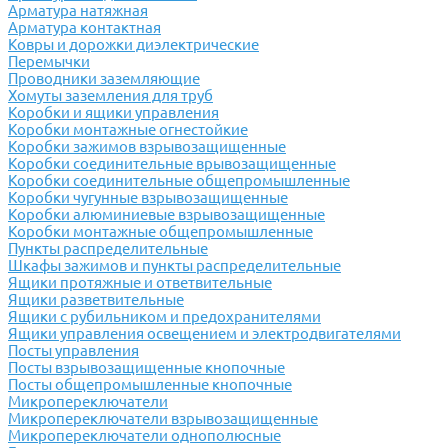
Арматура натяжная
Арматура контактная
Ковры и дорожки диэлектрические
Перемычки
Проводники заземляющие
Хомуты заземления для труб
Коробки и ящики управления
Коробки монтажные огнестойкие
Коробки зажимов взрывозащищенные
Коробки соединительные врывозащищенные
Коробки соединительные общепромышленные
Коробки чугунные взрывозащищенные
Коробки алюминиевые взрывозащищенные
Коробки монтажные общепромышленные
Пункты распределительные
Шкафы зажимов и пункты распределительные
Ящики протяжные и ответвительные
Ящики разветвительные
Ящики с рубильником и предохранителями
Ящики управления освещением и электродвигателями
Посты управления
Посты взрывозащищенные кнопочные
Посты общепромышленные кнопочные
Микропереключатели
Микропереключатели взрывозащищенные
Микропереключатели однополюсные