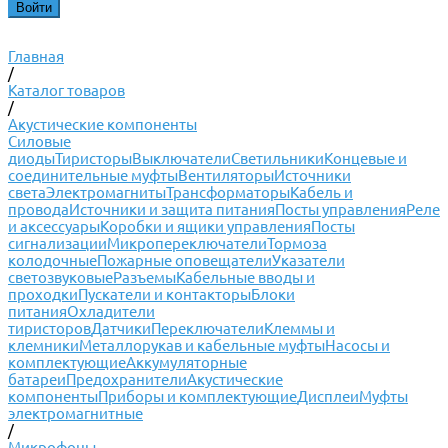
Главная
/
Каталог товаров
/
Акустические компоненты
Силовые
диоды
Тиристоры
Выключатели
Светильники
Концевые и
соединительные муфты
Вентиляторы
Источники
света
Электромагниты
Трансформаторы
Кабель и
провода
Источники и защита питания
Посты управления
Реле
и аксессуары
Коробки и ящики управления
Посты
сигнализации
Микропереключатели
Тормоза
колодочные
Пожарные оповещатели
Указатели
светозвуковые
Разъемы
Кабельные вводы и
проходки
Пускатели и контакторы
Блоки
питания
Охладители
тиристоров
Датчики
Переключатели
Клеммы и
клемники
Металлорукав и кабельные муфты
Насосы и
комплектующие
Аккумуляторные
батареи
Предохранители
Акустические
компоненты
Приборы и комплектующие
Дисплеи
Муфты
электромагнитные
/
Микрофоны