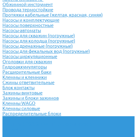
Обжимной инструмент
Провода термостойкие
Протяжки кабельные (желтая, красная, синяя)
Насосы и комплектующие
Насосы поверхностные
Насосы-автоматы
Насосы для скважин (погружные)
Насосы для колодца (погружные)
Насосы дренажные (погружные)
Насосы для фекальных вод (погружные)
Насосы циркуляционные
Оголовки для скважин
Гидроаккумуляторы
Расширительные баки
Клеммы и клемники
Cжимы ответвительные
Блок контакты
Зажимы винтовые
Зажимы и блоки зажимов
Клеммы WAGO
Клеммы силовые
Распределительные блоки
Акустические компоненты
Антенны GPS/GSM/WiFi/Телескопические
Динамики
Микрофоны