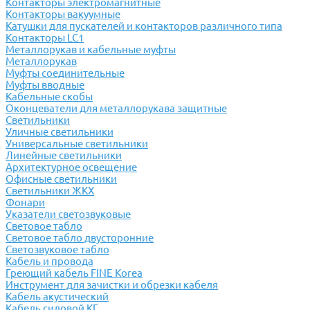
Контакторы электромагнитные
Контакторы вакуумные
Катушки для пускателей и контакторов различного типа
Контакторы LC1
Металлорукав и кабельные муфты
Металлорукав
Муфты соединительные
Муфты вводные
Кабельные скобы
Оконцеватели для металлорукава защитные
Светильники
Уличные светильники
Универсальные светильники
Линейные светильники
Архитектурное освещение
Офисные светильники
Светильники ЖКХ
Фонари
Указатели светозвуковые
Световое табло
Световое табло двусторонние
Светозвуковое табло
Кабель и провода
Греющий кабель FINE Korea
Инструмент для зачистки и обрезки кабеля
Кабель акустический
Кабель силовой КГ