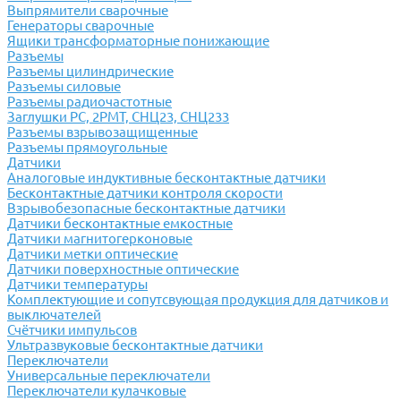
Выпрямители сварочные
Генераторы сварочные
Ящики трансформаторные понижающие
Разъемы
Разъемы цилиндрические
Разъемы силовые
Разъемы радиочастотные
Заглушки РС, 2РМТ, СНЦ23, СНЦ233
Разъемы взрывозащищенные
Разъемы прямоугольные
Датчики
Аналоговые индуктивные бесконтактные датчики
Бесконтактные датчики контроля скорости
Взрывобезопасные бесконтактные датчики
Датчики бесконтактные емкостные
Датчики магнитогерконовые
Датчики метки оптические
Датчики поверхностные оптические
Датчики температуры
Комплектующие и сопутсвующая продукция для датчиков и
выключателей
Счётчики импульсов
Ультразвуковые бесконтактные датчики
Переключатели
Универсальные переключатели
Переключатели кулачковые