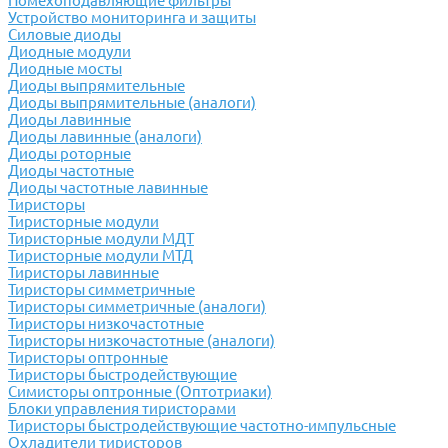
Помехоподавляющие фильтры
Устройство мониторинга и защиты
Силовые диоды
Диодные модули
Диодные мосты
Диоды выпрямительные
Диоды выпрямительные (аналоги)
Диоды лавинные
Диоды лавинные (аналоги)
Диоды роторные
Диоды частотные
Диоды частотные лавинные
Тиристоры
Тиристорные модули
Тиристорные модули МДТ
Тиристорные модули МТД
Тиристоры лавинные
Тиристоры симметричные
Тиристоры симметричные (аналоги)
Тиристоры низкочастотные
Тиристоры низкочастотные (аналоги)
Тиристоры оптронные
Тиристоры быстродействующие
Симисторы оптронные (Оптотриаки)
Блоки управления тиристорами
Тиристоры быстродействующие частотно-импульсные
Охладители тиристоров