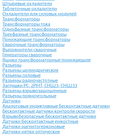
Штыревые охладители
Таблеточные охладители
Охладители для силовых модулей
Трансформаторы
Трансформаторы тока
Однофазные трансформаторы
Трехфазные трансформаторы
Понижающие трансформаторы
Сварочные трансформаторы
Выпрямители сварочные
Генераторы сварочные
Ящики трансформаторные понижающие
Разъемы
Разъемы цилиндрические
Разъемы силовые
Разъемы радиочастотные
Заглушки РС, 2РМТ, СНЦ23, СНЦ233
Разъемы взрывозащищенные
Разъемы прямоугольные
Датчики
Аналоговые индуктивные бесконтактные датчики
Бесконтактные датчики контроля скорости
Взрывобезопасные бесконтактные датчики
Датчики бесконтактные емкостные
Датчики магнитогерконовые
Датчики метки оптические