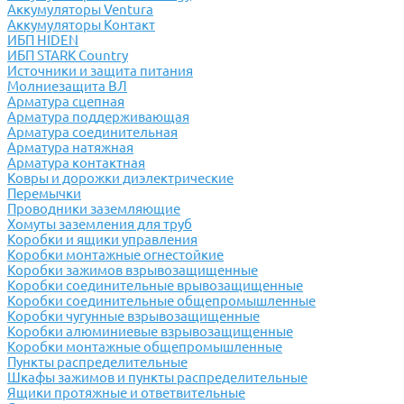
Аккумуляторы Ventura
Аккумуляторы Контакт
ИБП HIDEN
ИБП STARK Country
Источники и защита питания
Молниезащита ВЛ
Арматура сцепная
Арматура поддерживающая
Арматура соединительная
Арматура натяжная
Арматура контактная
Ковры и дорожки диэлектрические
Перемычки
Проводники заземляющие
Хомуты заземления для труб
Коробки и ящики управления
Коробки монтажные огнестойкие
Коробки зажимов взрывозащищенные
Коробки соединительные врывозащищенные
Коробки соединительные общепромышленные
Коробки чугунные взрывозащищенные
Коробки алюминиевые взрывозащищенные
Коробки монтажные общепромышленные
Пункты распределительные
Шкафы зажимов и пункты распределительные
Ящики протяжные и ответвительные