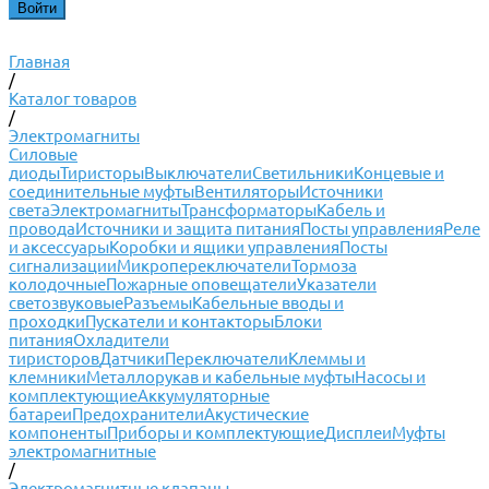
Главная
/
Каталог товаров
/
Электромагниты
Силовые
диоды
Тиристоры
Выключатели
Светильники
Концевые и
соединительные муфты
Вентиляторы
Источники
света
Электромагниты
Трансформаторы
Кабель и
провода
Источники и защита питания
Посты управления
Реле
и аксессуары
Коробки и ящики управления
Посты
сигнализации
Микропереключатели
Тормоза
колодочные
Пожарные оповещатели
Указатели
светозвуковые
Разъемы
Кабельные вводы и
проходки
Пускатели и контакторы
Блоки
питания
Охладители
тиристоров
Датчики
Переключатели
Клеммы и
клемники
Металлорукав и кабельные муфты
Насосы и
комплектующие
Аккумуляторные
батареи
Предохранители
Акустические
компоненты
Приборы и комплектующие
Дисплеи
Муфты
электромагнитные
/
Электромагнитные клапаны