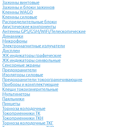
Зажимы винтовые
Зажимы и блоки зажимов
Клеммы WAGO
Клеммы силовые
Распределительные блоки
Акустические компоненты
Антенны GPS/GSM/WiFi/Телескопические
Динамики
Микрофоны
Электромагнитные излучатели
Дисплеи
ЖК индикаторы графические
ЖК индикаторы символьные
Сенсорные экраны
Предохранители
Изоляторы силовые
Предохранители токоограничивающие
Приборы и комплектующие
Клещи токоизмерительные
Мультиметры
Паяльники
Пинцеты
Тормоза колодочные
Токоприемники ТК
Токоприемники ТКН
Тормоза колодочные ТКГ