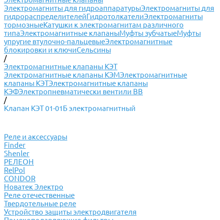
Электромагниты для гидроаппаратуры
Электромагниты для
гидрораспределителей
Гидротолкатели
Электромагниты
тормозные
Катушки к электромагнитам различного
типа
Электромагнитные клапаны
Муфты зубчатые
Муфты
упругие втулочно-пальцевые
Электромагнитные
блокировки и ключи
Сельсины
/
Электромагнитные клапаны КЭТ
Электромагнитные клапаны КЭМ
Электромагнитные
клапаны КЭТ
Электромагнитные клапаны
КЭФ
Электропневматически вентили ВВ
/
Клапан КЭТ 01-01Б электромагнитный
Реле и аксессуары
Finder
Shenler
РЕЛЕОН
RelPol
CONDOR
Новатек Электро
Реле отечественные
Твердотельные реле
Устройство защиты электродвигателя