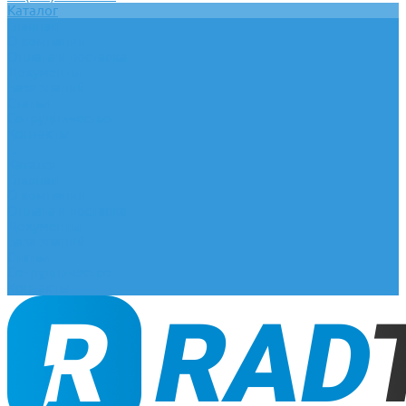
Каталог
Главная
О компании
Оплата и доставка
Документы
База знаний
Статьи
Сотрудничество
Контакты
...
Каталог
Главная
О компании
Оплата и доставка
Документы
База знаний
Статьи
Сотрудничество
Контакты