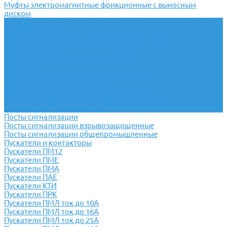
Муфты электромагнитные фрикционные с выносным
диском
Электромагниты
Гидротолкатели
Катушки к электромагнитам различного типа
Муфты зубчатые
Муфты упругие втулочно-пальцевые
Сельсины
Электромагнитные блокировки и ключи
Электромагнитные клапаны
Электромагниты для гидроаппаратуры
Электромагниты для гидрораспределителей
Электромагниты тормозные
Посты сигнализации
Посты сигнализации взрывозащищенные
Посты сигнализации общепромышленные
Пускатели и контакторы
Пускатели ПМ12
Пускатели ПМЕ
Пускатели ПМА
Пускатели ПАЕ
Пускатели КТИ
Пускатели ПРК
Пускатели ПМЛ ток до 10А
Пускатели ПМЛ ток до 16А
Пускатели ПМЛ ток до 25А