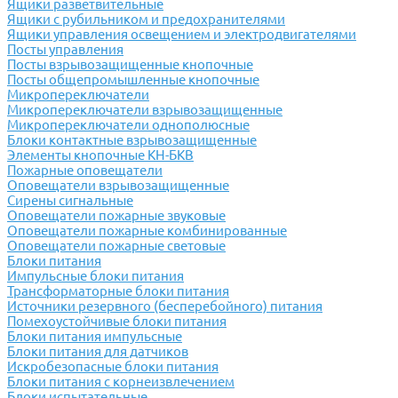
Ящики разветвительные
Ящики с рубильником и предохранителями
Ящики управления освещением и электродвигателями
Посты управления
Посты взрывозащищенные кнопочные
Посты общепромышленные кнопочные
Микропереключатели
Микропереключатели взрывозащищенные
Микропереключатели однополюсные
Блоки контактные взрывозащищенные
Элементы кнопочные КН-БКВ
Пожарные оповещатели
Оповещатели взрывозащищенные
Сирены сигнальные
Оповещатели пожарные звуковые
Оповещатели пожарные комбинированные
Оповещатели пожарные световые
Блоки питания
Импульсные блоки питания
Трансформаторные блоки питания
Источники резервного (бесперебойного) питания
Помехоустойчивые блоки питания
Блоки питания импульсные
Блоки питания для датчиков
Искробезопасные блоки питания
Блоки питания с корнеизвлечением
Блоки испытательные