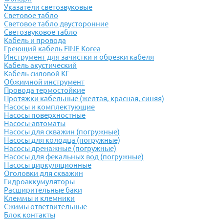
Указатели светозвуковые
Световое табло
Световое табло двусторонние
Светозвуковое табло
Кабель и провода
Греющий кабель FINE Korea
Инструмент для зачистки и обрезки кабеля
Кабель акустический
Кабель силовой КГ
Обжимной инструмент
Провода термостойкие
Протяжки кабельные (желтая, красная, синяя)
Насосы и комплектующие
Насосы поверхностные
Насосы-автоматы
Насосы для скважин (погружные)
Насосы для колодца (погружные)
Насосы дренажные (погружные)
Насосы для фекальных вод (погружные)
Насосы циркуляционные
Оголовки для скважин
Гидроаккумуляторы
Расширительные баки
Клеммы и клемники
Cжимы ответвительные
Блок контакты