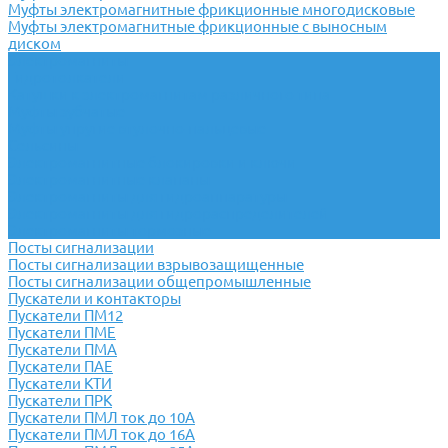
Муфты электромагнитные фрикционные многодисковые
Муфты электромагнитные фрикционные с выносным
диском
Электромагниты
Гидротолкатели
Катушки к электромагнитам различного типа
Муфты зубчатые
Муфты упругие втулочно-пальцевые
Сельсины
Электромагнитные блокировки и ключи
Электромагнитные клапаны
Электромагниты для гидроаппаратуры
Электромагниты для гидрораспределителей
Электромагниты тормозные
Посты сигнализации
Посты сигнализации взрывозащищенные
Посты сигнализации общепромышленные
Пускатели и контакторы
Пускатели ПМ12
Пускатели ПМЕ
Пускатели ПМА
Пускатели ПАЕ
Пускатели КТИ
Пускатели ПРК
Пускатели ПМЛ ток до 10А
Пускатели ПМЛ ток до 16А