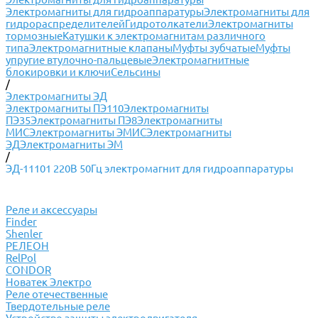
Электромагниты для гидроаппаратуры
Электромагниты для
гидрораспределителей
Гидротолкатели
Электромагниты
тормозные
Катушки к электромагнитам различного
типа
Электромагнитные клапаны
Муфты зубчатые
Муфты
упругие втулочно-пальцевые
Электромагнитные
блокировки и ключи
Сельсины
/
Электромагниты ЭД
Электромагниты ПЭ110
Электромагниты
ПЭ35
Электромагниты ПЭ8
Электромагниты
МИС
Электромагниты ЭМИС
Электромагниты
ЭД
Электромагниты ЭМ
/
ЭД-11101 220В 50Гц электромагнит для гидроаппаратуры
Реле и аксессуары
Finder
Shenler
РЕЛЕОН
RelPol
CONDOR
Новатек Электро
Реле отечественные
Твердотельные реле