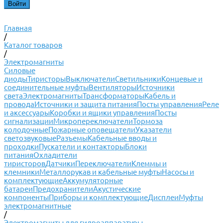
Главная
/
Каталог товаров
/
Электромагниты
Силовые
диоды
Тиристоры
Выключатели
Светильники
Концевые и
соединительные муфты
Вентиляторы
Источники
света
Электромагниты
Трансформаторы
Кабель и
провода
Источники и защита питания
Посты управления
Реле
и аксессуары
Коробки и ящики управления
Посты
сигнализации
Микропереключатели
Тормоза
колодочные
Пожарные оповещатели
Указатели
светозвуковые
Разъемы
Кабельные вводы и
проходки
Пускатели и контакторы
Блоки
питания
Охладители
тиристоров
Датчики
Переключатели
Клеммы и
клемники
Металлорукав и кабельные муфты
Насосы и
комплектующие
Аккумуляторные
батареи
Предохранители
Акустические
компоненты
Приборы и комплектующие
Дисплеи
Муфты
электромагнитные
/
Электромагниты для гидроаппаратуры