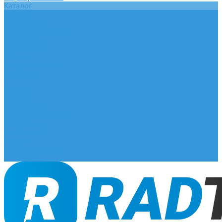
Каталог
Главная
О компании
Оплата и доставка
Документы
База знаний
Статьи
Сотрудничество
Контакты
...
Каталог
Главная
О компании
Оплата и доставка
Документы
База знаний
Статьи
Сотрудничество
Контакты