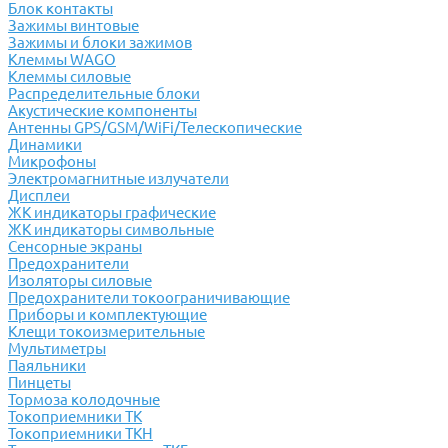
Блок контакты
Зажимы винтовые
Зажимы и блоки зажимов
Клеммы WAGO
Клеммы силовые
Распределительные блоки
Акустические компоненты
Антенны GPS/GSM/WiFi/Телескопические
Динамики
Микрофоны
Электромагнитные излучатели
Дисплеи
ЖК индикаторы графические
ЖК индикаторы символьные
Сенсорные экраны
Предохранители
Изоляторы силовые
Предохранители токоограничивающие
Приборы и комплектующие
Клещи токоизмерительные
Мультиметры
Паяльники
Пинцеты
Тормоза колодочные
Токоприемники ТК
Токоприемники ТКН