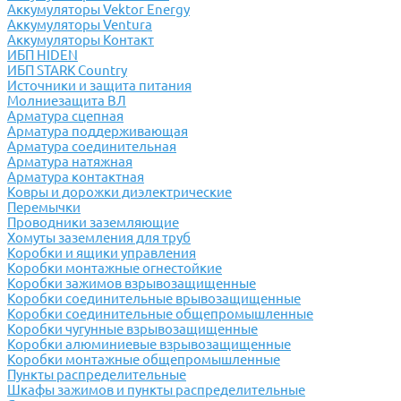
Аккумуляторы Vektor Energy
Аккумуляторы Ventura
Аккумуляторы Контакт
ИБП HIDEN
ИБП STARK Country
Источники и защита питания
Молниезащита ВЛ
Арматура сцепная
Арматура поддерживающая
Арматура соединительная
Арматура натяжная
Арматура контактная
Ковры и дорожки диэлектрические
Перемычки
Проводники заземляющие
Хомуты заземления для труб
Коробки и ящики управления
Коробки монтажные огнестойкие
Коробки зажимов взрывозащищенные
Коробки соединительные врывозащищенные
Коробки соединительные общепромышленные
Коробки чугунные взрывозащищенные
Коробки алюминиевые взрывозащищенные
Коробки монтажные общепромышленные
Пункты распределительные
Шкафы зажимов и пункты распределительные