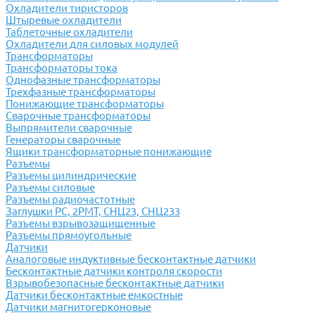
Охладители тиристоров
Штыревые охладители
Таблеточные охладители
Охладители для силовых модулей
Трансформаторы
Трансформаторы тока
Однофазные трансформаторы
Трехфазные трансформаторы
Понижающие трансформаторы
Сварочные трансформаторы
Выпрямители сварочные
Генераторы сварочные
Ящики трансформаторные понижающие
Разъемы
Разъемы цилиндрические
Разъемы силовые
Разъемы радиочастотные
Заглушки РС, 2РМТ, СНЦ23, СНЦ233
Разъемы взрывозащищенные
Разъемы прямоугольные
Датчики
Аналоговые индуктивные бесконтактные датчики
Бесконтактные датчики контроля скорости
Взрывобезопасные бесконтактные датчики
Датчики бесконтактные емкостные
Датчики магнитогерконовые