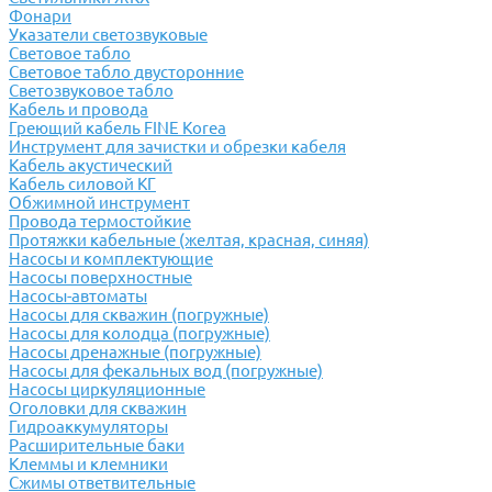
Фонари
Указатели светозвуковые
Световое табло
Световое табло двусторонние
Светозвуковое табло
Кабель и провода
Греющий кабель FINE Korea
Инструмент для зачистки и обрезки кабеля
Кабель акустический
Кабель силовой КГ
Обжимной инструмент
Провода термостойкие
Протяжки кабельные (желтая, красная, синяя)
Насосы и комплектующие
Насосы поверхностные
Насосы-автоматы
Насосы для скважин (погружные)
Насосы для колодца (погружные)
Насосы дренажные (погружные)
Насосы для фекальных вод (погружные)
Насосы циркуляционные
Оголовки для скважин
Гидроаккумуляторы
Расширительные баки
Клеммы и клемники
Cжимы ответвительные