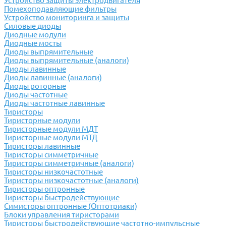
Устройство защиты электродвигателя
Помехоподавляющие фильтры
Устройство мониторинга и защиты
Силовые диоды
Диодные модули
Диодные мосты
Диоды выпрямительные
Диоды выпрямительные (аналоги)
Диоды лавинные
Диоды лавинные (аналоги)
Диоды роторные
Диоды частотные
Диоды частотные лавинные
Тиристоры
Тиристорные модули
Тиристорные модули МДТ
Тиристорные модули МТД
Тиристоры лавинные
Тиристоры симметричные
Тиристоры симметричные (аналоги)
Тиристоры низкочастотные
Тиристоры низкочастотные (аналоги)
Тиристоры оптронные
Тиристоры быстродействующие
Симисторы оптронные (Оптотриаки)
Блоки управления тиристорами
Тиристоры быстродействующие частотно-импульсные