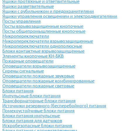
Ящики протяжные и ответвительные
Ящики разветвительные
Ящики с рубильником и предохранителями
Ящики управления освещением и электродвигателями
Посты управления
Посты взрывозащищенные кнопочные
Посты общепромышленные кнопочные
Микропереключатели
Микропереключатели взрывозащищенные
Микропереключатели однополюсные
Блоки контактные взрывозащищенные
Элементы кнопочные КН-БКВ
Пожарные оповещатели
Оповещатели взрывозащищенные
Сирены сигнальные
Оповещатели пожарные звуковые
Оповещатели пожарные комбинированные
Оповещатели пожарные световые
Блоки питания
Импульсные блоки питания
Трансформаторные блоки питания
Источники резервного (бесперебойного) питания
Помехоустойчивые блоки питания
Блоки питания импульсные
Блоки питания для датчиков
Искробезопасные блоки питания
Блоки питания с корнеизвлечением