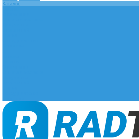
Каталог
Главная
О компании
Оплата и доставка
Документы
База знаний
Статьи
Сотрудничество
Контакты
...
Каталог
Главная
О компании
Оплата и доставка
Документы
База знаний
Статьи
Сотрудничество
Контакты