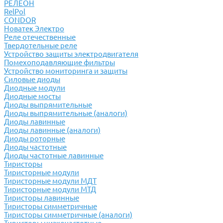
РЕЛЕОН
RelPol
CONDOR
Новатек Электро
Реле отечественные
Твердотельные реле
Устройство защиты электродвигателя
Помехоподавляющие фильтры
Устройство мониторинга и защиты
Силовые диоды
Диодные модули
Диодные мосты
Диоды выпрямительные
Диоды выпрямительные (аналоги)
Диоды лавинные
Диоды лавинные (аналоги)
Диоды роторные
Диоды частотные
Диоды частотные лавинные
Тиристоры
Тиристорные модули
Тиристорные модули МДТ
Тиристорные модули МТД
Тиристоры лавинные
Тиристоры симметричные
Тиристоры симметричные (аналоги)