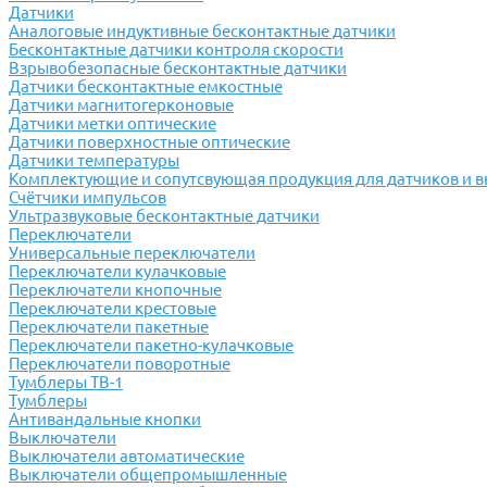
Датчики
Аналоговые индуктивные бесконтактные датчики
Бесконтактные датчики контроля скорости
Взрывобезопасные бесконтактные датчики
Датчики бесконтактные емкостные
Датчики магнитогерконовые
Датчики метки оптические
Датчики поверхностные оптические
Датчики температуры
Комплектующие и сопутсвующая продукция для датчиков и 
Счётчики импульсов
Ультразвуковые бесконтактные датчики
Переключатели
Универсальные переключатели
Переключатели кулачковые
Переключатели кнопочные
Переключатели крестовые
Переключатели пакетные
Переключатели пакетно-кулачковые
Переключатели поворотные
Тумблеры ТВ-1
Тумблеры
Антивандальные кнопки
Выключатели
Выключатели автоматические
Выключатели общепромышленные