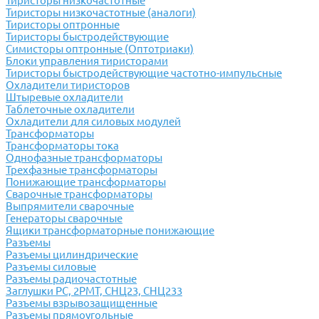
Тиристоры низкочастотные
Тиристоры низкочастотные (аналоги)
Тиристоры оптронные
Тиристоры быстродействующие
Симисторы оптронные (Оптотриаки)
Блоки управления тиристорами
Тиристоры быстродействующие частотно-импульсные
Охладители тиристоров
Штыревые охладители
Таблеточные охладители
Охладители для силовых модулей
Трансформаторы
Трансформаторы тока
Однофазные трансформаторы
Трехфазные трансформаторы
Понижающие трансформаторы
Сварочные трансформаторы
Выпрямители сварочные
Генераторы сварочные
Ящики трансформаторные понижающие
Разъемы
Разъемы цилиндрические
Разъемы силовые
Разъемы радиочастотные
Заглушки РС, 2РМТ, СНЦ23, СНЦ233
Разъемы взрывозащищенные
Разъемы прямоугольные