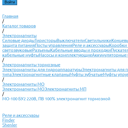
Главная
/
Каталог товаров
/
Электромагниты
Силовые диоды
Тиристоры
Выключатели
Светильники
Концевы
защита питания
Посты управления
Реле и аксессуары
Коробки 
светозвуковые
Разъемы
Кабельные вводы и проходки
Пускате
кабельные муфты
Насосы и комплектующие
Аккумуляторные 
/
Электромагниты тормозные
Электромагниты для гидроаппаратуры
Электромагниты для 
типа
Электромагнитные клапаны
Муфты зубчатые
Муфты упру
/
Электромагниты МО
Электромагниты МО
Электромагниты МП
/
МО-100 БУ2 220В, ПВ 100% электромагнит тормозной
Реле и аксессуары
Finder
Shenler