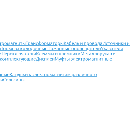
тромагниты
Трансформаторы
Кабель и провода
Источники и
и
Тормоза колодочные
Пожарные оповещатели
Указатели
и
Переключатели
Клеммы и клемники
Металлорукав и
 комплектующие
Дисплеи
Муфты электромагнитные
зные
Катушки к электромагнитам различного
чи
Сельсины