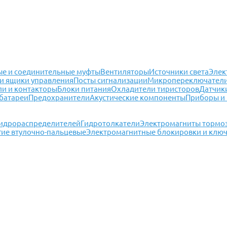
е и соединительные муфты
Вентиляторы
Источники света
Элек
и ящики управления
Посты сигнализации
Микропереключател
ли и контакторы
Блоки питания
Охладители тиристоров
Датчик
батареи
Предохранители
Акустические компоненты
Приборы и
гидрораспределителей
Гидротолкатели
Электромагниты тормо
гие втулочно-пальцевые
Электромагнитные блокировки и клю