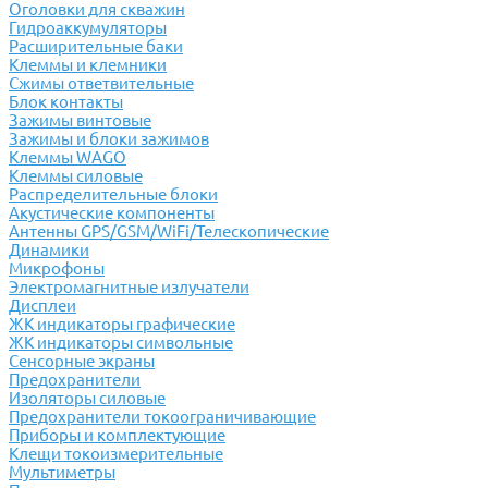
Оголовки для скважин
Гидроаккумуляторы
Расширительные баки
Клеммы и клемники
Cжимы ответвительные
Блок контакты
Зажимы винтовые
Зажимы и блоки зажимов
Клеммы WAGO
Клеммы силовые
Распределительные блоки
Акустические компоненты
Антенны GPS/GSM/WiFi/Телескопические
Динамики
Микрофоны
Электромагнитные излучатели
Дисплеи
ЖК индикаторы графические
ЖК индикаторы символьные
Сенсорные экраны
Предохранители
Изоляторы силовые
Предохранители токоограничивающие
Приборы и комплектующие
Клещи токоизмерительные
Мультиметры