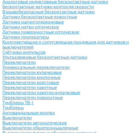
Аналоговые индуктивные бесконтактные датчики
Бесконтактные датчики контроля скорости
Взрывобезопасные бесконтактные датчики
Датчики бесконтактные емкостные
Датчики магнитогерконовые
Датчики метки оптические
Датчики поверхностные оптические
Датчики температуры
Комплектующие и сопутсвующая продукция для датчиков и
выключателей
Счётчики импульсов
Ультразвуковые бесконтактные датчики
Переключатели
Универсальные переключатели
Переключатели кулачковые
Переключатели кнопочные
Переключатели крестовые
Переключатели пакетные
Переключатели пакетно-кулачковые
Переключатели поворотные
Тумблеры ТВ-1
Тумблеры
Антивандальные кнопки
Выключатели
Выключатели автоматические
Выключатели общепромышленные
Выключатели путевые общепромышленные