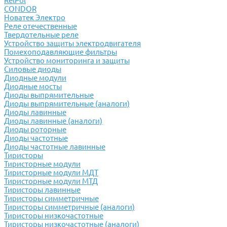
RelPol
CONDOR
Новатек Электро
Реле отечественные
Твердотельные реле
Устройство защиты электродвигателя
Помехоподавляющие фильтры
Устройство мониторинга и защиты
Силовые диоды
Диодные модули
Диодные мосты
Диоды выпрямительные
Диоды выпрямительные (аналоги)
Диоды лавинные
Диоды лавинные (аналоги)
Диоды роторные
Диоды частотные
Диоды частотные лавинные
Тиристоры
Тиристорные модули
Тиристорные модули МДТ
Тиристорные модули МТД
Тиристоры лавинные
Тиристоры симметричные
Тиристоры симметричные (аналоги)
Тиристоры низкочастотные
Тиристоры низкочастотные (аналоги)