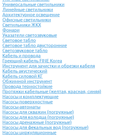
Универсальные светильники
Линейные светильники
Архитектурное освещение
Офисные светильники
Светильники ЖКХ
Фонари
Указатели светозвуковые
Световое табло
Световое табло двусторонние
Светозвуковое табло
Кабель и провода
Греющий кабель FINE Korea
Инструмент для зачистки и обрезки кабеля
Кабель акустический
Кабель силовой КГ
Обжимной инструмент
Провода термостойкие
Протяжки кабельные (желтая, красная, синяя)
Насосы и комплектующие
Насосы поверхностные
Насосы-автоматы
Насосы для скважин (погружные)
Насосы для колодца (погружные)
Насосы дренажные (погружные)
Насосы для фекальных вод (погружные)
Насосы циркуляционные