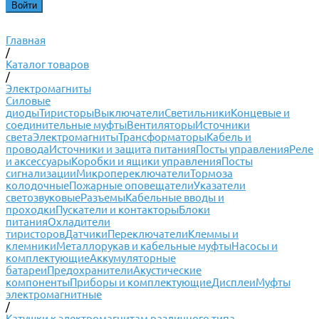
Главная
/
Каталог товаров
/
Электромагниты
Силовые
диоды
Тиристоры
Выключатели
Светильники
Концевые и
соединительные муфты
Вентиляторы
Источники
света
Электромагниты
Трансформаторы
Кабель и
провода
Источники и защита питания
Посты управления
Реле
и аксессуары
Коробки и ящики управления
Посты
сигнализации
Микропереключатели
Тормоза
колодочные
Пожарные оповещатели
Указатели
светозвуковые
Разъемы
Кабельные вводы и
проходки
Пускатели и контакторы
Блоки
питания
Охладители
тиристоров
Датчики
Переключатели
Клеммы и
клемники
Металлорукав и кабельные муфты
Насосы и
комплектующие
Аккумуляторные
батареи
Предохранители
Акустические
компоненты
Приборы и комплектующие
Дисплеи
Муфты
электромагнитные
/
Катушки к электромагнитам различного типа