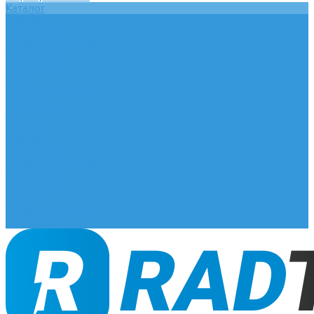
Каталог
Главная
О компании
Оплата и доставка
Документы
База знаний
Статьи
Сотрудничество
Контакты
...
Каталог
Главная
О компании
Оплата и доставка
Документы
База знаний
Статьи
Сотрудничество
Контакты