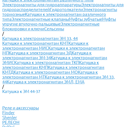
Электромагниты для гидроаппаратуры
Электромагниты для
гидрораспределителей
Гидротолкатели
Электромагниты
тормозные
Катушки к электромагнитам различного
типа
Электромагнитные клапаны
Муфты зубчатые
Муфты
упругие втулочно-пальцевые
Электромагнитные
блокировки и ключи
Сельсины
/
Катушка к электромагнитам ЭМ 33, 44
Катушки к электромагнитам КМТ
Катушки к
электромагнитам МИС
Катушки к электромагнитам
МП
Катушка к электромагнитам ЭД
Катушка к
электромагнитам ЭМ-34
Катушка к электромагнитам
ЭМИС
Катушка к электромагнитам ТКП
Катушка к
электромагнитам КМП
Катушка к электромагнитам
КМТД
Катушка к электромагнитам МО
Катушка к
электромагнитам МТ
Катушка к электромагнитам ЭМ 33,
44
Катушка к электромагнитам ЭМЛ, ЕМА
/
Катушка к ЭМ 44-37
Реле и аксессуары
Finder
Shenler
РЕЛЕОН