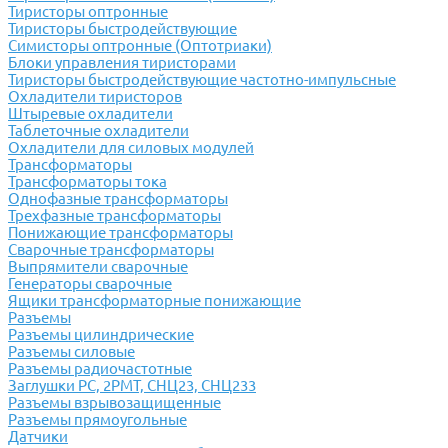
Тиристоры оптронные
Тиристоры быстродействующие
Симисторы оптронные (Оптотриаки)
Блоки управления тиристорами
Тиристоры быстродействующие частотно-импульсные
Охладители тиристоров
Штыревые охладители
Таблеточные охладители
Охладители для силовых модулей
Трансформаторы
Трансформаторы тока
Однофазные трансформаторы
Трехфазные трансформаторы
Понижающие трансформаторы
Сварочные трансформаторы
Выпрямители сварочные
Генераторы сварочные
Ящики трансформаторные понижающие
Разъемы
Разъемы цилиндрические
Разъемы силовые
Разъемы радиочастотные
Заглушки РС, 2РМТ, СНЦ23, СНЦ233
Разъемы взрывозащищенные
Разъемы прямоугольные
Датчики