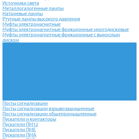
Источники света
Металлогалогенные лампы
Натриевые лампы
Ртутные лампы высокого давления
Муфты электромагнитные
Муфты электромагнитные фрикционные многодисковые
Муфты электромагнитные фрикционные с выносным
диском
Электромагниты
Гидротолкатели
Катушки к электромагнитам различного типа
Муфты зубчатые
Муфты упругие втулочно-пальцевые
Сельсины
Электромагнитные блокировки и ключи
Электромагнитные клапаны
Электромагниты для гидроаппаратуры
Электромагниты для гидрораспределителей
Электромагниты тормозные
Посты сигнализации
Посты сигнализации взрывозащищенные
Посты сигнализации общепромышленные
Пускатели и контакторы
Пускатели ПМ12
Пускатели ПМЕ
Пускатели ПМА