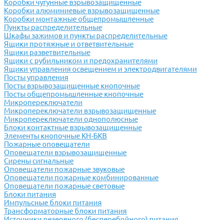
Коробки чугунные взрывозащищенные
Коробки алюминиевые взрывозащищенные
Коробки монтажные общепромышленные
Пункты распределительные
Шкафы зажимов и пункты распределительные
Ящики протяжные и ответвительные
Ящики разветвительные
Ящики с рубильником и предохранителями
Ящики управления освещением и электродвигателями
Посты управления
Посты взрывозащищенные кнопочные
Посты общепромышленные кнопочные
Микропереключатели
Микропереключатели взрывозащищенные
Микропереключатели однополюсные
Блоки контактные взрывозащищенные
Элементы кнопочные КН-БКВ
Пожарные оповещатели
Оповещатели взрывозащищенные
Сирены сигнальные
Оповещатели пожарные звуковые
Оповещатели пожарные комбинированные
Оповещатели пожарные световые
Блоки питания
Импульсные блоки питания
Трансформаторные блоки питания
Источники резервного (бесперебойного) питания