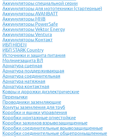
Аккумуляторы специальной серии
Аккумуляторы для мототехники (стартерные)
Аккумуляторы AVANBATT
Аккумуляторы MNB
Аккумуляторы PowerSafe
Аккумуляторы Vektor Energy
Аккумуляторы Ventura
Аккумуляторы Контакт
ИБП HIDEN
ИБП STARK Country
Источники и защита питания
Молниезащита ВЛ
Арматура сцепная
Арматура поддерживающая
Арматура соединительная
Арматура натяжная
Арматура контактная
Ковры и дорожки диэлектрические
Перемычки
Проводники заземляющие
Хомуты заземления для труб
Коробки и ящики управления
Коробки монтажные огнестойкие
Коробки зажимов взрывозащищенные
Коробки соединительные врывозащищенные
Коробки соединительные общепромышленные