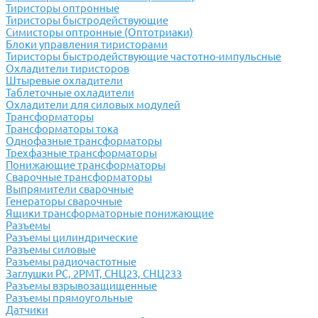
Тиристоры оптронные
Тиристоры быстродействующие
Симисторы оптронные (Оптотриаки)
Блоки управления тиристорами
Тиристоры быстродействующие частотно-импульсные
Охладители тиристоров
Штыревые охладители
Таблеточные охладители
Охладители для силовых модулей
Трансформаторы
Трансформаторы тока
Однофазные трансформаторы
Трехфазные трансформаторы
Понижающие трансформаторы
Сварочные трансформаторы
Выпрямители сварочные
Генераторы сварочные
Ящики трансформаторные понижающие
Разъемы
Разъемы цилиндрические
Разъемы силовые
Разъемы радиочастотные
Заглушки РС, 2РМТ, СНЦ23, СНЦ233
Разъемы взрывозащищенные
Разъемы прямоугольные
Датчики