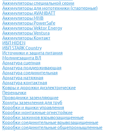
Аккумуляторы специальной серии
Аккумуляторы для мототехники (стартерные)
Аккумуляторы AVANBATT
Аккумуляторы MNB
Аккумуляторы PowerSafe
Аккумуляторы Vektor Energy
Аккумуляторы Ventura
Аккумуляторы Контакт
ИБП HIDEN
ИБП STARK Country
Источники и защита питания
Молниезащита ВЛ
Арматура сцепная
Арматура поддерживающая
Арматура соединительная
Арматура натяжная
Арматура контактная
Ковры и дорожки диэлектрические
Перемычки
Проводники заземляющие
Хомуты заземления для труб
Коробки и ящики управления
Коробки монтажные огнестойкие
Коробки зажимов взрывозащищенные
Коробки соединительные врывозащищенные
Коробки соединительные общепромышленные