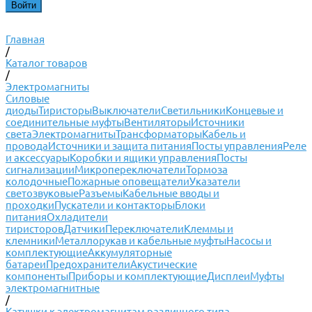
Главная
/
Каталог товаров
/
Электромагниты
Силовые
диоды
Тиристоры
Выключатели
Светильники
Концевые и
соединительные муфты
Вентиляторы
Источники
света
Электромагниты
Трансформаторы
Кабель и
провода
Источники и защита питания
Посты управления
Реле
и аксессуары
Коробки и ящики управления
Посты
сигнализации
Микропереключатели
Тормоза
колодочные
Пожарные оповещатели
Указатели
светозвуковые
Разъемы
Кабельные вводы и
проходки
Пускатели и контакторы
Блоки
питания
Охладители
тиристоров
Датчики
Переключатели
Клеммы и
клемники
Металлорукав и кабельные муфты
Насосы и
комплектующие
Аккумуляторные
батареи
Предохранители
Акустические
компоненты
Приборы и комплектующие
Дисплеи
Муфты
электромагнитные
/
Катушки к электромагнитам различного типа