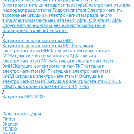
Электромагниты для гидроаппаратуры
Электромагниты для
гидрораспределителей
Гидротолкатели
Электромагниты
тормозные
Катушки к электромагнитам различного
типа
Электромагнитные клапаны
Муфты зубчатые
Муфты
упругие втулочно-пальцевые
Электромагнитные
блокировки и ключи
Сельсины
/
Катушки к электромагнитам МИС
Катушки к электромагнитам КМТ
Катушки к
электромагнитам МИС
Катушки к электромагнитам
МП
Катушка к электромагнитам ЭД
Катушка к
электромагнитам ЭМ-34
Катушка к электромагнитам
ЭМИС
Катушка к электромагнитам ТКП
Катушка к
электромагнитам КМП
Катушка к электромагнитам
КМТД
Катушка к электромагнитам МО
Катушка к
электромагнитам МТ
Катушка к электромагнитам ЭМ 33,
44
Катушка к электромагнитам ЭМЛ, ЕМА
/
Катушка к МИС 8100
Реле и аксессуары
Finder
Shenler
РЕЛЕОН