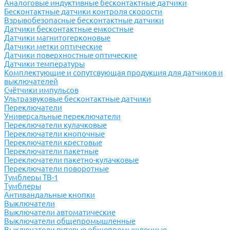
Аналоговые индуктивные бесконтактные датчики
Бесконтактные датчики контроля скорости
Взрывобезопасные бесконтактные датчики
Датчики бесконтактные емкостные
Датчики магнитогерконовые
Датчики метки оптические
Датчики поверхностные оптические
Датчики температуры
Комплектующие и сопутсвующая продукция для датчиков и
выключателей
Счётчики импульсов
Ультразвуковые бесконтактные датчики
Переключатели
Универсальные переключатели
Переключатели кулачковые
Переключатели кнопочные
Переключатели крестовые
Переключатели пакетные
Переключатели пакетно-кулачковые
Переключатели поворотные
Тумблеры ТВ-1
Тумблеры
Антивандальные кнопки
Выключатели
Выключатели автоматические
Выключатели общепромышленные
Выключатели путевые общепромышленные