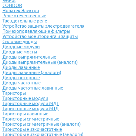
RelPol
CONDOR
Новатек Электро
Реле отечественные
Твердотельные реле
Устройство защиты электродвигателя
Помехоподавляющие фильтры
Устройство мониторинга и защиты
Силовые диоды
Диодные модули
Диодные мосты
Диоды выпрямительные
Диоды выпрямительные (аналоги)
Диоды лавинные
Диоды лавинные (аналоги)
Диоды роторные
Диоды частотные
Диоды частотные лавинные
Тиристоры
Тиристорные модули
Тиристорные модули МДТ
Тиристорные модули МТД
Тиристоры лавинные
Тиристоры симметричные
Тиристоры симметричные (аналоги)
Тиристоры низкочастотные
Тиристоры низкочастотные (аналоги)