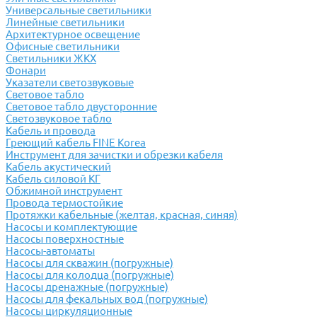
Универсальные светильники
Линейные светильники
Архитектурное освещение
Офисные светильники
Светильники ЖКХ
Фонари
Указатели светозвуковые
Световое табло
Световое табло двусторонние
Светозвуковое табло
Кабель и провода
Греющий кабель FINE Korea
Инструмент для зачистки и обрезки кабеля
Кабель акустический
Кабель силовой КГ
Обжимной инструмент
Провода термостойкие
Протяжки кабельные (желтая, красная, синяя)
Насосы и комплектующие
Насосы поверхностные
Насосы-автоматы
Насосы для скважин (погружные)
Насосы для колодца (погружные)
Насосы дренажные (погружные)
Насосы для фекальных вод (погружные)
Насосы циркуляционные