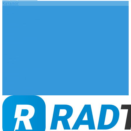
Каталог
Главная
О компании
Оплата и доставка
Документы
База знаний
Статьи
Сотрудничество
Контакты
...
Каталог
Главная
О компании
Оплата и доставка
Документы
База знаний
Статьи
Сотрудничество
Контакты