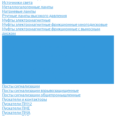
Источники света
Металлогалогенные лампы
Натриевые лампы
Ртутные лампы высокого давления
Муфты электромагнитные
Муфты электромагнитные фрикционные многодисковые
Муфты электромагнитные фрикционные с выносным
диском
Электромагниты
Гидротолкатели
Катушки к электромагнитам различного типа
Муфты зубчатые
Муфты упругие втулочно-пальцевые
Сельсины
Электромагнитные блокировки и ключи
Электромагнитные клапаны
Электромагниты для гидроаппаратуры
Электромагниты для гидрораспределителей
Электромагниты тормозные
Посты сигнализации
Посты сигнализации взрывозащищенные
Посты сигнализации общепромышленные
Пускатели и контакторы
Пускатели ПМ12
Пускатели ПМЕ
Пускатели ПМА