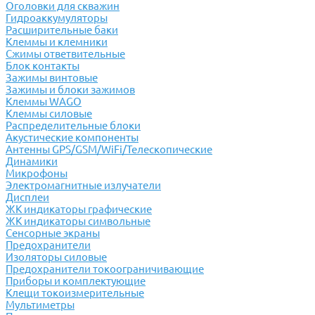
Оголовки для скважин
Гидроаккумуляторы
Расширительные баки
Клеммы и клемники
Cжимы ответвительные
Блок контакты
Зажимы винтовые
Зажимы и блоки зажимов
Клеммы WAGO
Клеммы силовые
Распределительные блоки
Акустические компоненты
Антенны GPS/GSM/WiFi/Телескопические
Динамики
Микрофоны
Электромагнитные излучатели
Дисплеи
ЖК индикаторы графические
ЖК индикаторы символьные
Сенсорные экраны
Предохранители
Изоляторы силовые
Предохранители токоограничивающие
Приборы и комплектующие
Клещи токоизмерительные
Мультиметры