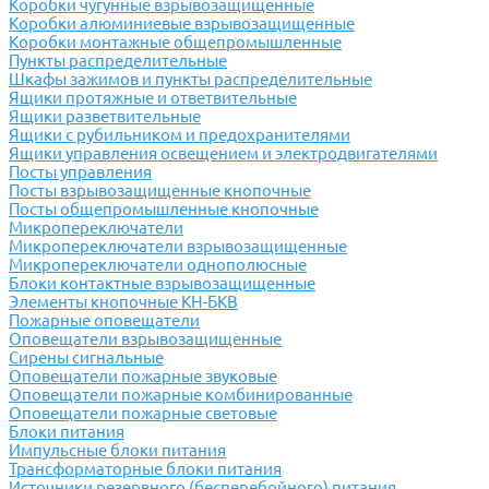
Коробки чугунные взрывозащищенные
Коробки алюминиевые взрывозащищенные
Коробки монтажные общепромышленные
Пункты распределительные
Шкафы зажимов и пункты распределительные
Ящики протяжные и ответвительные
Ящики разветвительные
Ящики с рубильником и предохранителями
Ящики управления освещением и электродвигателями
Посты управления
Посты взрывозащищенные кнопочные
Посты общепромышленные кнопочные
Микропереключатели
Микропереключатели взрывозащищенные
Микропереключатели однополюсные
Блоки контактные взрывозащищенные
Элементы кнопочные КН-БКВ
Пожарные оповещатели
Оповещатели взрывозащищенные
Сирены сигнальные
Оповещатели пожарные звуковые
Оповещатели пожарные комбинированные
Оповещатели пожарные световые
Блоки питания
Импульсные блоки питания
Трансформаторные блоки питания
Источники резервного (бесперебойного) питания