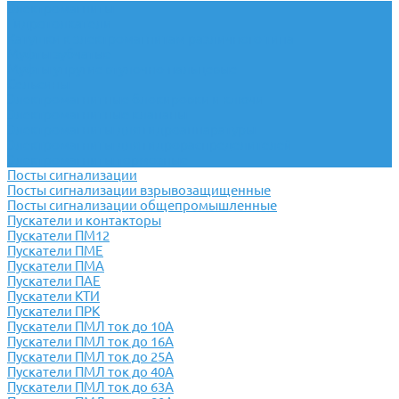
Электромагниты
Гидротолкатели
Катушки к электромагнитам различного типа
Муфты зубчатые
Муфты упругие втулочно-пальцевые
Сельсины
Электромагнитные блокировки и ключи
Электромагнитные клапаны
Электромагниты для гидроаппаратуры
Электромагниты для гидрораспределителей
Электромагниты тормозные
Посты сигнализации
Посты сигнализации взрывозащищенные
Посты сигнализации общепромышленные
Пускатели и контакторы
Пускатели ПМ12
Пускатели ПМЕ
Пускатели ПМА
Пускатели ПАЕ
Пускатели КТИ
Пускатели ПРК
Пускатели ПМЛ ток до 10А
Пускатели ПМЛ ток до 16А
Пускатели ПМЛ ток до 25А
Пускатели ПМЛ ток до 40А
Пускатели ПМЛ ток до 63А