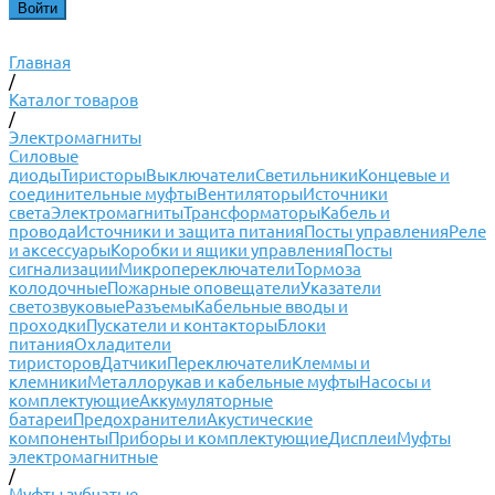
Главная
/
Каталог товаров
/
Электромагниты
Силовые
диоды
Тиристоры
Выключатели
Светильники
Концевые и
соединительные муфты
Вентиляторы
Источники
света
Электромагниты
Трансформаторы
Кабель и
провода
Источники и защита питания
Посты управления
Реле
и аксессуары
Коробки и ящики управления
Посты
сигнализации
Микропереключатели
Тормоза
колодочные
Пожарные оповещатели
Указатели
светозвуковые
Разъемы
Кабельные вводы и
проходки
Пускатели и контакторы
Блоки
питания
Охладители
тиристоров
Датчики
Переключатели
Клеммы и
клемники
Металлорукав и кабельные муфты
Насосы и
комплектующие
Аккумуляторные
батареи
Предохранители
Акустические
компоненты
Приборы и комплектующие
Дисплеи
Муфты
электромагнитные
/
Муфты зубчатые