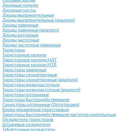
Силовые диоды
Диодные модули
Диодные мосты
Диоды выпрямительные
Диоды выпрямительные (аналоги)
Диоды лавинные
Диоды лавинные (аналоги)
Диоды роторные
Диоды частотные
Диоды частотные лавинные
Тиристоры
Тиристорные модули
Тиристорные модули МДТ
Тиристорные модули МТД
Тиристоры лавинные
Тиристоры симметричные
Тиристоры симметричные (аналоги)
Тиристоры низкочастотные
Тиристоры низкочастотные (аналоги)
Тиристоры оптронные
Тиристоры быстродействующие
Симисторы оптронные (Оптотриаки)
Блоки управления тиристорами
Тиристоры быстродействующие частотно-импульсные
Охладители тиристоров
Штыревые охладители
Таблеточные охладители