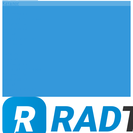
Каталог
Главная
О компании
Оплата и доставка
Документы
База знаний
Статьи
Сотрудничество
Контакты
...
Каталог
Главная
О компании
Оплата и доставка
Документы
База знаний
Статьи
Сотрудничество
Контакты