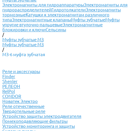
Электромагниты для гидроаппаратуры
Электромагниты для
гидрораспределителей
Гидротолкатели
Электромагниты
тормозные
Катушки к электромагнитам различного
типа
Электромагнитные клапаны
Муфты зубчатые
Муфты
упругие втулочно-пальцевые
Электромагнитные
блокировки и ключи
Сельсины
/
Муфты зубчатые МЗ
Муфты зубчатые МЗ
/
МЗ-6 муфта зубчатая
Реле и аксессуары
Finder
Shenler
РЕЛЕОН
RelPol
CONDOR
Новатек Электро
Реле отечественные
Твердотельные реле
Устройство защиты электродвигателя
Помехоподавляющие фильтры
Устройство мониторинга и защиты