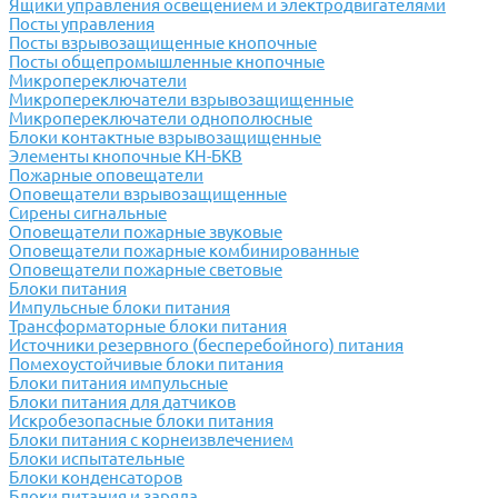
Ящики управления освещением и электродвигателями
Посты управления
Посты взрывозащищенные кнопочные
Посты общепромышленные кнопочные
Микропереключатели
Микропереключатели взрывозащищенные
Микропереключатели однополюсные
Блоки контактные взрывозащищенные
Элементы кнопочные КН-БКВ
Пожарные оповещатели
Оповещатели взрывозащищенные
Сирены сигнальные
Оповещатели пожарные звуковые
Оповещатели пожарные комбинированные
Оповещатели пожарные световые
Блоки питания
Импульсные блоки питания
Трансформаторные блоки питания
Источники резервного (бесперебойного) питания
Помехоустойчивые блоки питания
Блоки питания импульсные
Блоки питания для датчиков
Искробезопасные блоки питания
Блоки питания с корнеизвлечением
Блоки испытательные
Блоки конденсаторов
Блоки питания и заряда