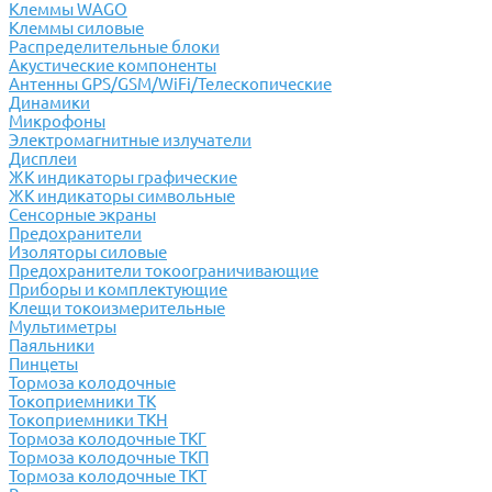
Клеммы WAGO
Клеммы силовые
Распределительные блоки
Акустические компоненты
Антенны GPS/GSM/WiFi/Телескопические
Динамики
Микрофоны
Электромагнитные излучатели
Дисплеи
ЖК индикаторы графические
ЖК индикаторы символьные
Сенсорные экраны
Предохранители
Изоляторы силовые
Предохранители токоограничивающие
Приборы и комплектующие
Клещи токоизмерительные
Мультиметры
Паяльники
Пинцеты
Тормоза колодочные
Токоприемники ТК
Токоприемники ТКН
Тормоза колодочные ТКГ
Тормоза колодочные ТКП
Тормоза колодочные ТКТ