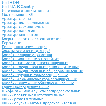
ИБП HIDEN
ИБП STARK Country
Источники и защита питания
Молниезащита ВЛ
Арматура сцепная
Арматура поддерживающая
Арматура соединительная
Арматура натяжная
Арматура контактная
Ковры и дорожки диэлектрические
Перемычки
Проводники заземляющие
Хомуты заземления для труб
Коробки и ящики управления
Коробки монтажные огнестойкие
Коробки зажимов взрывозащищенные
Коробки соединительные врывозащищенные
Коробки соединительные общепромышленные
Коробки чугунные взрывозащищенные
Коробки алюминиевые взрывозащищенные
Коробки монтажные общепромышленные
Пункты распределительные
Шкафы зажимов и пункты распределительные
Ящики протяжные и ответвительные
Ящики разветвительные
Ящики с рубильником и предохранителями