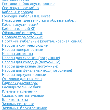
Световое табло двусторонние
Светозвуковое табло
Кабель и провода
Греющий кабель FINE Korea
Инструмент для зачистки и обрезки кабеля
Кабель акустический
Кабель силовой КГ
Обжимной инструмент
Провода термостойкие
Протяжки кабельные (желтая, красная, синяя)
Насосы и комплектующие
Насосы поверхностные
Насосы-автоматы
Насосы для скважин (погружные)
Насосы для колодца (погружные)
Насосы дренажные (погружные)
Насосы для фекальных вод (погружные)
Насосы циркуляционные
Оголовки для скважин
Гидроаккумуляторы
Расширительные баки
Клеммы и клемники
Cжимы ответвительные
Блок контакты
Зажимы винтовые
Зажимы и блоки зажимов