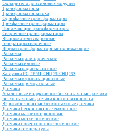
Охладители для силовых модулей
Трансформаторы
Трансформаторы тока
Однофазные трансформаторы
Трехфазные трансформаторы
Понижающие трансформаторы
Сварочные трансформаторы
Выпрямители сварочные
Генераторы сварочные
Ящики трансформаторные понижающие
Разъемы
Разъемы цилиндрические
Разъемы силовые
Разъемы радиочастотные
Заглушки РС, 2РМТ, СНЦ23, СНЦ233
Разъемы взрывозащищенные
Разъемы прямоугольные
Датчики
Аналоговые индуктивные бесконтактные датчики
Бесконтактные датчики контроля скорости
Взрывобезопасные бесконтактные датчики
Датчики бесконтактные емкостные
Датчики магнитогерконовые
Датчики метки оптические
Датчики поверхностные оптические
Датчики температуры