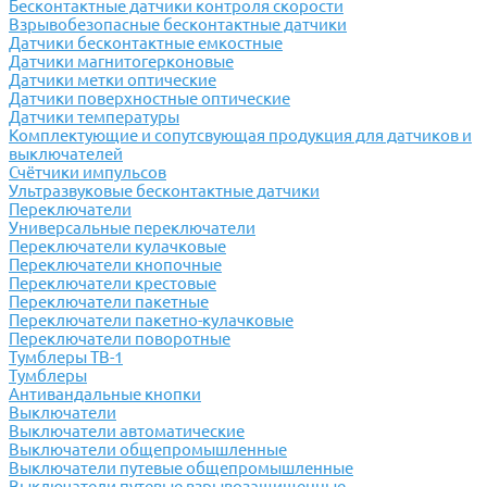
Бесконтактные датчики контроля скорости
Взрывобезопасные бесконтактные датчики
Датчики бесконтактные емкостные
Датчики магнитогерконовые
Датчики метки оптические
Датчики поверхностные оптические
Датчики температуры
Комплектующие и сопутсвующая продукция для датчиков и
выключателей
Счётчики импульсов
Ультразвуковые бесконтактные датчики
Переключатели
Универсальные переключатели
Переключатели кулачковые
Переключатели кнопочные
Переключатели крестовые
Переключатели пакетные
Переключатели пакетно-кулачковые
Переключатели поворотные
Тумблеры ТВ-1
Тумблеры
Антивандальные кнопки
Выключатели
Выключатели автоматические
Выключатели общепромышленные
Выключатели путевые общепромышленные
Выключатели путевые взрывозащищенные