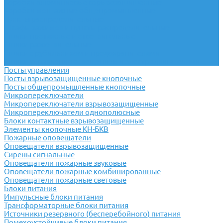
Коробки алюминиевые взрывозащищенные
Коробки монтажные общепромышленные
Пункты распределительные
Шкафы зажимов и пункты распределительные
Ящики протяжные и ответвительные
Ящики разветвительные
Ящики с рубильником и предохранителями
Ящики управления освещением и электродвигателями
Посты управления
Посты взрывозащищенные кнопочные
Посты общепромышленные кнопочные
Микропереключатели
Микропереключатели взрывозащищенные
Микропереключатели однополюсные
Блоки контактные взрывозащищенные
Элементы кнопочные КН-БКВ
Пожарные оповещатели
Оповещатели взрывозащищенные
Сирены сигнальные
Оповещатели пожарные звуковые
Оповещатели пожарные комбинированные
Оповещатели пожарные световые
Блоки питания
Импульсные блоки питания
Трансформаторные блоки питания
Источники резервного (бесперебойного) питания
Помехоустойчивые блоки питания