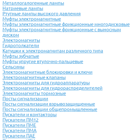
Металлогалогенные лампы
Натриевые лампы
Ртутные лампы высокого давления
Муфты электромагнитные
Муфты электромагнитные фрикционные многодисковые
Муфты электромагнитные фрикционные с выносным
диском
Электромагниты
Гидротолкатели
Катушки к электромагнитам различного типа
Муфты зубчатые
Муфты упругие втулочно-пальцевые
Сельсины
Электромагнитные блокировки и ключи
Электромагнитные клапаны
Электромагниты для гидроаппаратуры
Электромагниты для гидрораспределителей
Электромагниты тормозные
Посты сигнализации
Посты сигнализации взрывозащищенные
Посты сигнализации общепромышленные
Пускатели и контакторы
Пускатели ПМ12
Пускатели ПМЕ
Пускатели ПМА
Пускатели ПАЕ