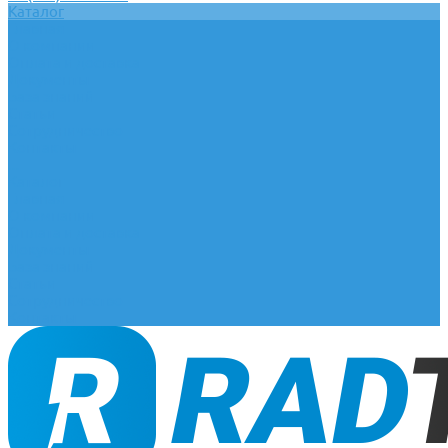
Каталог
Главная
О компании
Оплата и доставка
Документы
База знаний
Статьи
Сотрудничество
Контакты
...
Каталог
Главная
О компании
Оплата и доставка
Документы
База знаний
Статьи
Сотрудничество
Контакты