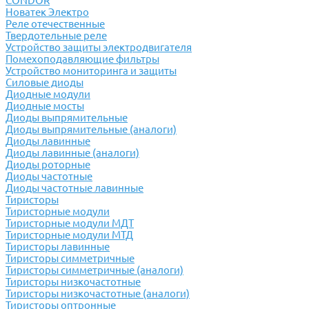
CONDOR
Новатек Электро
Реле отечественные
Твердотельные реле
Устройство защиты электродвигателя
Помехоподавляющие фильтры
Устройство мониторинга и защиты
Силовые диоды
Диодные модули
Диодные мосты
Диоды выпрямительные
Диоды выпрямительные (аналоги)
Диоды лавинные
Диоды лавинные (аналоги)
Диоды роторные
Диоды частотные
Диоды частотные лавинные
Тиристоры
Тиристорные модули
Тиристорные модули МДТ
Тиристорные модули МТД
Тиристоры лавинные
Тиристоры симметричные
Тиристоры симметричные (аналоги)
Тиристоры низкочастотные
Тиристоры низкочастотные (аналоги)
Тиристоры оптронные