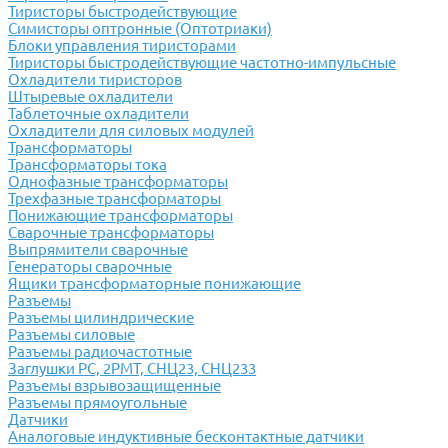
Тиристоры быстродействующие
Симисторы оптронные (Оптотриаки)
Блоки управления тиристорами
Тиристоры быстродействующие частотно-импульсные
Охладители тиристоров
Штыревые охладители
Таблеточные охладители
Охладители для силовых модулей
Трансформаторы
Трансформаторы тока
Однофазные трансформаторы
Трехфазные трансформаторы
Понижающие трансформаторы
Сварочные трансформаторы
Выпрямители сварочные
Генераторы сварочные
Ящики трансформаторные понижающие
Разъемы
Разъемы цилиндрические
Разъемы силовые
Разъемы радиочастотные
Заглушки РС, 2РМТ, СНЦ23, СНЦ233
Разъемы взрывозащищенные
Разъемы прямоугольные
Датчики
Аналоговые индуктивные бесконтактные датчики