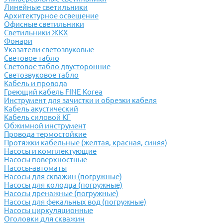
Линейные светильники
Архитектурное освещение
Офисные светильники
Светильники ЖКХ
Фонари
Указатели светозвуковые
Световое табло
Световое табло двусторонние
Светозвуковое табло
Кабель и провода
Греющий кабель FINE Korea
Инструмент для зачистки и обрезки кабеля
Кабель акустический
Кабель силовой КГ
Обжимной инструмент
Провода термостойкие
Протяжки кабельные (желтая, красная, синяя)
Насосы и комплектующие
Насосы поверхностные
Насосы-автоматы
Насосы для скважин (погружные)
Насосы для колодца (погружные)
Насосы дренажные (погружные)
Насосы для фекальных вод (погружные)
Насосы циркуляционные
Оголовки для скважин