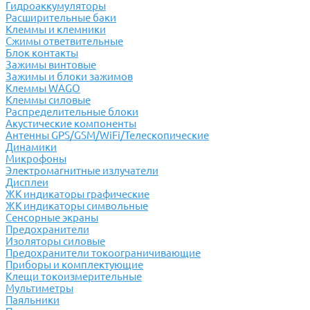
Гидроаккумуляторы
Расширительные баки
Клеммы и клемники
Cжимы ответвительные
Блок контакты
Зажимы винтовые
Зажимы и блоки зажимов
Клеммы WAGO
Клеммы силовые
Распределительные блоки
Акустические компоненты
Антенны GPS/GSM/WiFi/Телескопические
Динамики
Микрофоны
Электромагнитные излучатели
Дисплеи
ЖК индикаторы графические
ЖК индикаторы символьные
Сенсорные экраны
Предохранители
Изоляторы силовые
Предохранители токоограничивающие
Приборы и комплектующие
Клещи токоизмерительные
Мультиметры
Паяльники