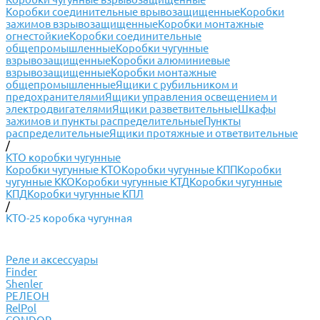
Коробки соединительные врывозащищенные
Коробки
зажимов взрывозащищенные
Коробки монтажные
огнестойкие
Коробки соединительные
общепромышленные
Коробки чугунные
взрывозащищенные
Коробки алюминиевые
взрывозащищенные
Коробки монтажные
общепромышленные
Ящики с рубильником и
предохранителями
Ящики управления освещением и
электродвигателями
Ящики разветвительные
Шкафы
зажимов и пункты распределительные
Пункты
распределительные
Ящики протяжные и ответвительные
/
КТО коробки чугунные
Коробки чугунные КТО
Коробки чугунные КПП
Коробки
чугунные ККО
Коробки чугунные КТД
Коробки чугунные
КПД
Коробки чугунные КПЛ
/
КТО-25 коробка чугунная
Реле и аксессуары
Finder
Shenler
РЕЛЕОН
RelPol