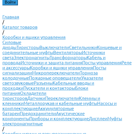
Главная
/
Каталог товаров
/
Коробки и ящики управления
Силовые
диоды
Тиристоры
Выключатели
Светильники
Концевые и
соединительные муфты
Вентиляторы
Источники
света
Электромагниты
Трансформаторы
Кабель и
провода
Источники и защита питания
Посты управления
Реле
и аксессуары
Коробки и ящики управления
Посты
сигнализации
Микропереключатели
Тормоза
колодочные
Пожарные оповещатели
Указатели
светозвуковые
Разъемы
Кабельные вводы и
проходки
Пускатели и контакторы
Блоки
питания
Охладители
тиристоров
Датчики
Переключатели
Клеммы и
клемники
Металлорукав и кабельные муфты
Насосы и
комплектующие
Аккумуляторные
батареи
Предохранители
Акустические
компоненты
Приборы и комплектующие
Дисплеи
Муфты
электромагнитные
/
Коробки чугунные взрывозащищенные