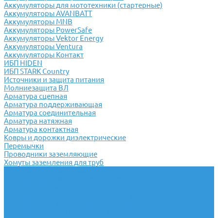
Аккумуляторы для мототехники (стартерные)
Аккумуляторы AVANBATT
Аккумуляторы MNB
Аккумуляторы PowerSafe
Аккумуляторы Vektor Energy
Аккумуляторы Ventura
Аккумуляторы Контакт
ИБП HIDEN
ИБП STARK Country
Источники и защита питания
Молниезащита ВЛ
Арматура сцепная
Арматура поддерживающая
Арматура соединительная
Арматура натяжная
Арматура контактная
Ковры и дорожки диэлектрические
Перемычки
Проводники заземляющие
Хомуты заземления для труб
Коробки и ящики управления
Коробки монтажные огнестойкие
Коробки зажимов взрывозащищенные
Коробки соединительные врывозащищенные
Коробки соединительные общепромышленные
Коробки чугунные взрывозащищенные