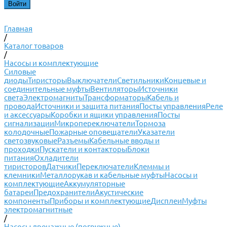
Главная
/
Каталог товаров
/
Насосы и комплектующие
Силовые
диоды
Тиристоры
Выключатели
Светильники
Концевые и
соединительные муфты
Вентиляторы
Источники
света
Электромагниты
Трансформаторы
Кабель и
провода
Источники и защита питания
Посты управления
Реле
и аксессуары
Коробки и ящики управления
Посты
сигнализации
Микропереключатели
Тормоза
колодочные
Пожарные оповещатели
Указатели
светозвуковые
Разъемы
Кабельные вводы и
проходки
Пускатели и контакторы
Блоки
питания
Охладители
тиристоров
Датчики
Переключатели
Клеммы и
клемники
Металлорукав и кабельные муфты
Насосы и
комплектующие
Аккумуляторные
батареи
Предохранители
Акустические
компоненты
Приборы и комплектующие
Дисплеи
Муфты
электромагнитные
/
Насосы дренажные (погружные)