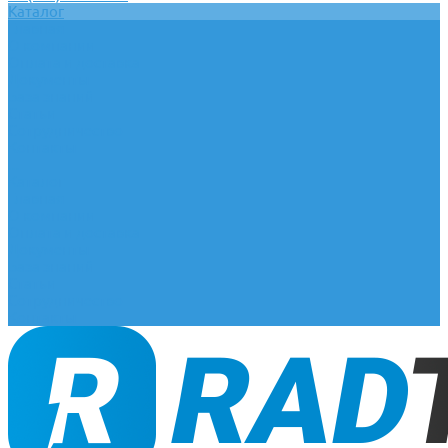
Каталог
Главная
О компании
Оплата и доставка
Документы
База знаний
Статьи
Сотрудничество
Контакты
...
Каталог
Главная
О компании
Оплата и доставка
Документы
База знаний
Статьи
Сотрудничество
Контакты