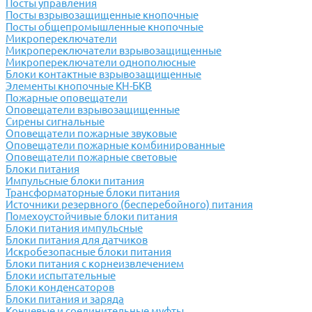
Посты управления
Посты взрывозащищенные кнопочные
Посты общепромышленные кнопочные
Микропереключатели
Микропереключатели взрывозащищенные
Микропереключатели однополюсные
Блоки контактные взрывозащищенные
Элементы кнопочные КН-БКВ
Пожарные оповещатели
Оповещатели взрывозащищенные
Сирены сигнальные
Оповещатели пожарные звуковые
Оповещатели пожарные комбинированные
Оповещатели пожарные световые
Блоки питания
Импульсные блоки питания
Трансформаторные блоки питания
Источники резервного (бесперебойного) питания
Помехоустойчивые блоки питания
Блоки питания импульсные
Блоки питания для датчиков
Искробезопасные блоки питания
Блоки питания с корнеизвлечением
Блоки испытательные
Блоки конденсаторов
Блоки питания и заряда
Концевые и соединительные муфты