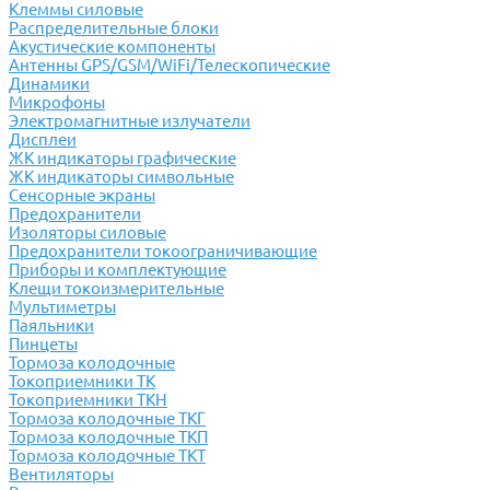
Клеммы силовые
Распределительные блоки
Акустические компоненты
Антенны GPS/GSM/WiFi/Телескопические
Динамики
Микрофоны
Электромагнитные излучатели
Дисплеи
ЖК индикаторы графические
ЖК индикаторы символьные
Сенсорные экраны
Предохранители
Изоляторы силовые
Предохранители токоограничивающие
Приборы и комплектующие
Клещи токоизмерительные
Мультиметры
Паяльники
Пинцеты
Тормоза колодочные
Токоприемники ТК
Токоприемники ТКН
Тормоза колодочные ТКГ
Тормоза колодочные ТКП
Тормоза колодочные ТКТ
Вентиляторы