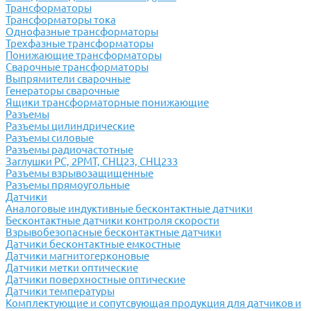
Трансформаторы
Трансформаторы тока
Однофазные трансформаторы
Трехфазные трансформаторы
Понижающие трансформаторы
Сварочные трансформаторы
Выпрямители сварочные
Генераторы сварочные
Ящики трансформаторные понижающие
Разъемы
Разъемы цилиндрические
Разъемы силовые
Разъемы радиочастотные
Заглушки РС, 2РМТ, СНЦ23, СНЦ233
Разъемы взрывозащищенные
Разъемы прямоугольные
Датчики
Аналоговые индуктивные бесконтактные датчики
Бесконтактные датчики контроля скорости
Взрывобезопасные бесконтактные датчики
Датчики бесконтактные емкостные
Датчики магнитогерконовые
Датчики метки оптические
Датчики поверхностные оптические
Датчики температуры
Комплектующие и сопутсвующая продукция для датчиков и