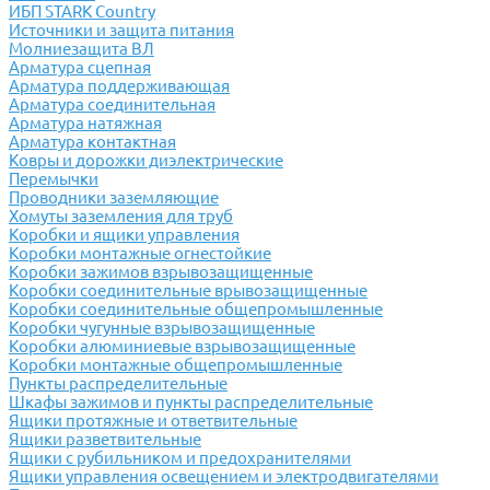
ИБП STARK Country
Источники и защита питания
Молниезащита ВЛ
Арматура сцепная
Арматура поддерживающая
Арматура соединительная
Арматура натяжная
Арматура контактная
Ковры и дорожки диэлектрические
Перемычки
Проводники заземляющие
Хомуты заземления для труб
Коробки и ящики управления
Коробки монтажные огнестойкие
Коробки зажимов взрывозащищенные
Коробки соединительные врывозащищенные
Коробки соединительные общепромышленные
Коробки чугунные взрывозащищенные
Коробки алюминиевые взрывозащищенные
Коробки монтажные общепромышленные
Пункты распределительные
Шкафы зажимов и пункты распределительные
Ящики протяжные и ответвительные
Ящики разветвительные
Ящики с рубильником и предохранителями
Ящики управления освещением и электродвигателями