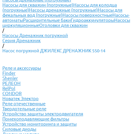
Насосы для скважин (погружные)
Насосы для колодца
(погружные)
Насосы дренажные (погружные)
Насосы для
фекальных вод (погружные)
Насосы поверхностные
Насосы-
автоматы
Расширительные баки
Гидроаккумуляторы
Насосы
циркуляционные
Оголовки для скважин
/
Насосы Дренажник погружной
Серия Дренажник
/
Насос погружной ДЖИЛЕКС ДРЕНАЖНИК 550-14
Реле и аксессуары
Finder
Shenler
РЕЛЕОН
RelPol
CONDOR
Новатек Электро
Реле отечественные
Твердотельные реле
Устройство защиты электродвигателя
Помехоподавляющие фильтры
Устройство мониторинга и защиты
Силовые диоды