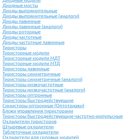
Диодные модули
Диодные мосты
Диоды выпрямительные
Диоды выпрямительные (аналоги)
Диоды лавинные
Диоды лавинные (аналоги)
Диоды роторные
Диоды частотные
Диоды частотные лавинные
Тиристоры
Тиристорные модули
Тиристорные модули МДТ
Тиристорные модули МТД
Тиристоры лавинные
Тиристоры симметричные
Тиристоры симметричные (аналоги)
Тиристоры низкочастотные
Тиристоры низкочастотные (аналоги)
Тиристоры оптронные
Тиристоры быстродействующие
Симисторы оптронные (Оптотриаки)
Блоки управления тиристорами
Тиристоры быстродействующие частотно-импульсные
Охладители тиристоров
Штыревые охладители
Таблеточные охладители
Охладители для силовых модулей