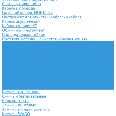
Светозвуковое табло
Кабель и провода
Греющий кабель FINE Korea
Инструмент для зачистки и обрезки кабеля
Кабель акустический
Кабель силовой КГ
Обжимной инструмент
Провода термостойкие
Протяжки кабельные (желтая, красная, синяя)
Насосы и комплектующие
Насосы поверхностные
Насосы-автоматы
Насосы для скважин (погружные)
Насосы для колодца (погружные)
Насосы дренажные (погружные)
Насосы для фекальных вод (погружные)
Насосы циркуляционные
Оголовки для скважин
Гидроаккумуляторы
Расширительные баки
Клеммы и клемники
Cжимы ответвительные
Блок контакты
Зажимы винтовые
Зажимы и блоки зажимов
Клеммы WAGO