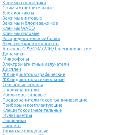
Клеммы и клемники
Cжимы ответвительные
Блок контакты
Зажимы винтовые
Зажимы и блоки зажимов
Клеммы WAGO
Клеммы силовые
Распределительные блоки
Акустические компоненты
Антенны GPS/GSM/WiFi/Телескопические
Динамики
Микрофоны
Электромагнитные излучатели
Дисплеи
ЖК индикаторы графические
ЖК индикаторы символьные
Сенсорные экраны
Предохранители
Изоляторы силовые
Предохранители токоограничивающие
Приборы и комплектующие
Клещи токоизмерительные
Мультиметры
Паяльники
Пинцеты
Тормоза колодочные