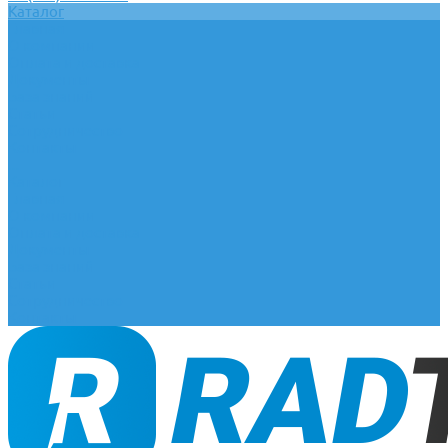
Каталог
Главная
О компании
Оплата и доставка
Документы
База знаний
Статьи
Сотрудничество
Контакты
...
Каталог
Главная
О компании
Оплата и доставка
Документы
База знаний
Статьи
Сотрудничество
Контакты