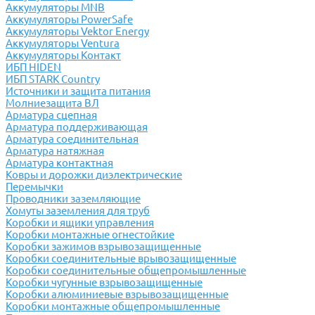
Аккумуляторы MNB
Аккумуляторы PowerSafe
Аккумуляторы Vektor Energy
Аккумуляторы Ventura
Аккумуляторы Контакт
ИБП HIDEN
ИБП STARK Country
Источники и защита питания
Молниезащита ВЛ
Арматура сцепная
Арматура поддерживающая
Арматура соединительная
Арматура натяжная
Арматура контактная
Ковры и дорожки диэлектрические
Перемычки
Проводники заземляющие
Хомуты заземления для труб
Коробки и ящики управления
Коробки монтажные огнестойкие
Коробки зажимов взрывозащищенные
Коробки соединительные врывозащищенные
Коробки соединительные общепромышленные
Коробки чугунные взрывозащищенные
Коробки алюминиевые взрывозащищенные
Коробки монтажные общепромышленные