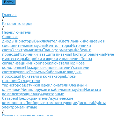
Главная
/
Каталог товаров
/
Переключатели
Силовые
диоды
Тиристоры
Выключатели
Светильники
Концевые и
соединительные муфты
Вентиляторы
Источники
света
Электромагниты
Трансформаторы
Кабель и
провода
Источники и защита питания
Посты управления
Реле
и аксессуары
Коробки и ящики управления
Посты
сигнализации
Микропереключатели
Тормоза
колодочные
Пожарные оповещатели
Указатели
светозвуковые
Разъемы
Кабельные вводы и
проходки
Пускатели и контакторы
Блоки
питания
Охладители
тиристоров
Датчики
Переключатели
Клеммы и
клемники
Металлорукав и кабельные муфты
Насосы и
комплектующие
Аккумуляторные
батареи
Предохранители
Акустические
компоненты
Приборы и комплектующие
Дисплеи
Муфты
электромагнитные
/
Переключатели кнопочные