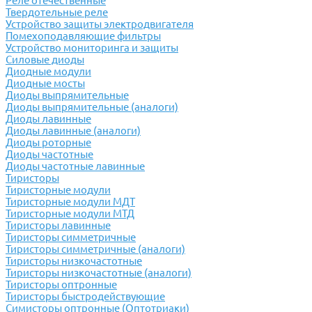
Реле отечественные
Твердотельные реле
Устройство защиты электродвигателя
Помехоподавляющие фильтры
Устройство мониторинга и защиты
Силовые диоды
Диодные модули
Диодные мосты
Диоды выпрямительные
Диоды выпрямительные (аналоги)
Диоды лавинные
Диоды лавинные (аналоги)
Диоды роторные
Диоды частотные
Диоды частотные лавинные
Тиристоры
Тиристорные модули
Тиристорные модули МДТ
Тиристорные модули МТД
Тиристоры лавинные
Тиристоры симметричные
Тиристоры симметричные (аналоги)
Тиристоры низкочастотные
Тиристоры низкочастотные (аналоги)
Тиристоры оптронные
Тиристоры быстродействующие
Симисторы оптронные (Оптотриаки)