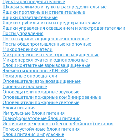
Пункты распределительные
Шкафы зажимов и пункты распределительные
Ящики протяжные и ответвительные
Ящики разветвительные
Ящики с рубильником и предохранителями
Ящики управления освещением и электродвигателями
Посты управления
Посты взрывозащищенные кнопочные
Посты общепромышленные кнопочные
Микропереключатели
Микропереключатели взрывозащищенные
Микропереключатели однополюсные
Блоки контактные взрывозащищенные
Элементы кнопочные КН-БКВ
Пожарные оповещатели
Оповещатели взрывозащищенные
Сирены сигнальные
Оповещатели пожарные звуковые
Оповещатели пожарные комбинированные
Оповещатели пожарные световые
Блоки питания
Импульсные блоки питания
Трансформаторные блоки питания
Источники резервного (бесперебойного) питания
Помехоустойчивые блоки питания
Блоки питания импульсные
Блоки питания для датчиков