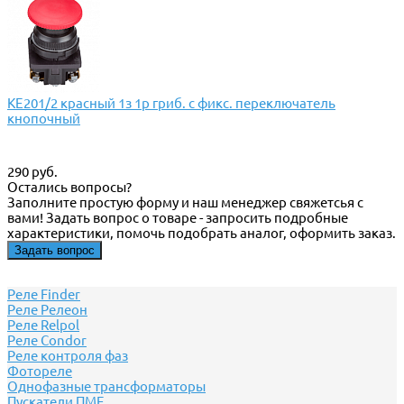
КЕ201/2 красный 1з 1р гриб. с фикс. переключатель
кнопочный
290 руб.
Остались вопросы?
Заполните простую форму и наш менеджер свяжетсья с
вами! Задать вопрос о товаре - запросить подробные
характеристики, помочь подобрать аналог, оформить заказ.
Задать вопрос
Реле Finder
Реле Релеон
Реле Relpol
Реле Сondor
Реле контроля фаз
Фотореле
Однофазные трансформаторы
Пускатели ПМЕ