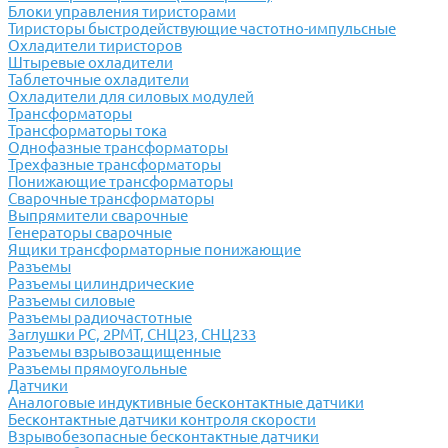
Блоки управления тиристорами
Тиристоры быстродействующие частотно-импульсные
Охладители тиристоров
Штыревые охладители
Таблеточные охладители
Охладители для силовых модулей
Трансформаторы
Трансформаторы тока
Однофазные трансформаторы
Трехфазные трансформаторы
Понижающие трансформаторы
Сварочные трансформаторы
Выпрямители сварочные
Генераторы сварочные
Ящики трансформаторные понижающие
Разъемы
Разъемы цилиндрические
Разъемы силовые
Разъемы радиочастотные
Заглушки РС, 2РМТ, СНЦ23, СНЦ233
Разъемы взрывозащищенные
Разъемы прямоугольные
Датчики
Аналоговые индуктивные бесконтактные датчики
Бесконтактные датчики контроля скорости
Взрывобезопасные бесконтактные датчики