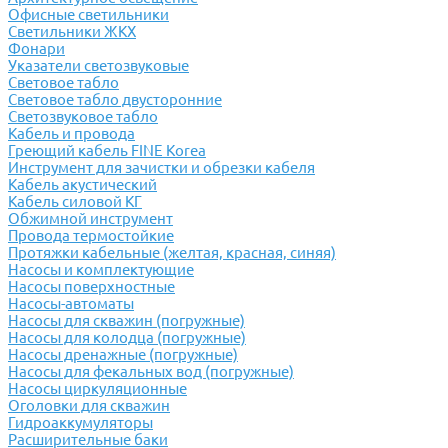
Офисные светильники
Светильники ЖКХ
Фонари
Указатели светозвуковые
Световое табло
Световое табло двусторонние
Светозвуковое табло
Кабель и провода
Греющий кабель FINE Korea
Инструмент для зачистки и обрезки кабеля
Кабель акустический
Кабель силовой КГ
Обжимной инструмент
Провода термостойкие
Протяжки кабельные (желтая, красная, синяя)
Насосы и комплектующие
Насосы поверхностные
Насосы-автоматы
Насосы для скважин (погружные)
Насосы для колодца (погружные)
Насосы дренажные (погружные)
Насосы для фекальных вод (погружные)
Насосы циркуляционные
Оголовки для скважин
Гидроаккумуляторы
Расширительные баки