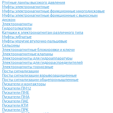
Ртутные лампы высокого давления
Муфты электромагнитные
Муфты электромагнитные фрикционные многодисковые
Муфты электромагнитные фрикционные с выносным
диском
Электромагниты
Гидротолкатели
Катушки к электромагнитам различного типа
Муфты зубчатые
Муфты упругие втулочно-пальцевые
Сельсины
Электромагнитные блокировки и ключи
Электромагнитные клапаны
Электромагниты для гидроаппаратуры
Электромагниты для гидрораспределителей
Электромагниты тормозные
Посты сигнализации
Посты сигнализации взрывозащищенные
Посты сигнализации общепромышленные
Пускатели и контакторы
Пускатели ПМ12
Пускатели ПМЕ
Пускатели ПМА
Пускатели ПАЕ
Пускатели КТИ
Пускатели ПРК