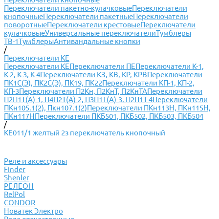
Переключатели пакетно-кулачковые
Переключатели
кнопочные
Переключатели пакетные
Переключатели
поворотные
Переключатели крестовые
Переключатели
кулачковые
Универсальные переключатели
Тумблеры
ТВ-1
Тумблеры
Антивандальные кнопки
/
Переключатели КЕ
Переключатели КЕ
Переключатели ПЕ
Переключатели К-1,
К-2, К-3, К-4
Переключатели КЗ, КВ, КР, КРВ
Переключатели
ПК1С(Э), ПК2С(Э), ПК19, ПК22
Переключатели КП-1, КП-2,
КП-3
Переключатели П2Кн, П2КнТ, П2КнТА
Переключатели
П2П1Т(А)-1, П4П2Т(А)-2, П3П1Т(А)-3, П2П1Т-4
Переключатели
ПКн105.1(2), Пкн107.1(2)
Переключатели ПКн113Н, ПКн115Н,
ПКн117Н
Переключатели ПКБ501, ПКБ502, ПКБ503, ПКБ504
/
КЕ011/1 желтый 2з переключатель кнопочный
Реле и аксессуары
Finder
Shenler
РЕЛЕОН
RelPol
CONDOR
Новатек Электро