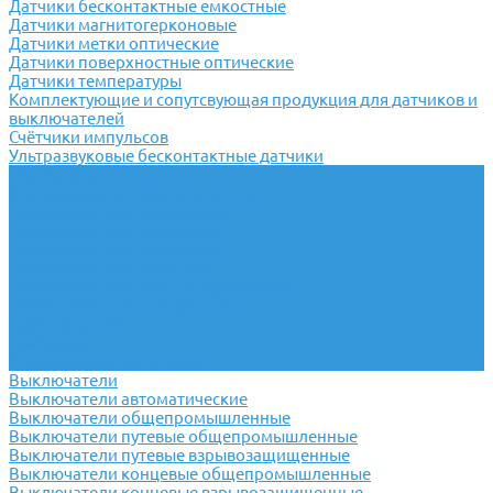
Датчики бесконтактные емкостные
Датчики магнитогерконовые
Датчики метки оптические
Датчики поверхностные оптические
Датчики температуры
Комплектующие и сопутсвующая продукция для датчиков и
выключателей
Счётчики импульсов
Ультразвуковые бесконтактные датчики
Переключатели
Универсальные переключатели
Переключатели кулачковые
Переключатели кнопочные
Переключатели крестовые
Переключатели пакетные
Переключатели пакетно-кулачковые
Переключатели поворотные
Тумблеры ТВ-1
Тумблеры
Антивандальные кнопки
Выключатели
Выключатели автоматические
Выключатели общепромышленные
Выключатели путевые общепромышленные
Выключатели путевые взрывозащищенные
Выключатели концевые общепромышленные
Выключатели концевые взрывозащищенные