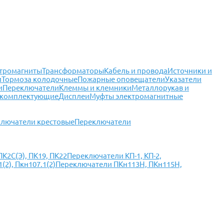
тромагниты
Трансформаторы
Кабель и провода
Источники и
и
Тормоза колодочные
Пожарные оповещатели
Указатели
и
Переключатели
Клеммы и клемники
Металлорукав и
 комплектующие
Дисплеи
Муфты электромагнитные
лючатели крестовые
Переключатели
К2С(Э), ПК19, ПК22
Переключатели КП-1, КП-2,
2), Пкн107.1(2)
Переключатели ПКн113Н, ПКн115Н,