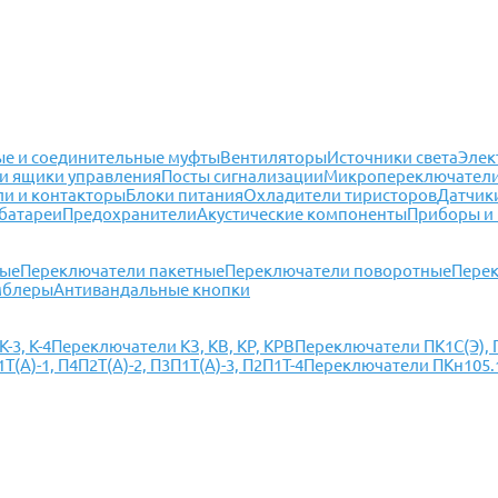
е и соединительные муфты
Вентиляторы
Источники света
Элек
и ящики управления
Посты сигнализации
Микропереключател
ли и контакторы
Блоки питания
Охладители тиристоров
Датчик
батареи
Предохранители
Акустические компоненты
Приборы и
ные
Переключатели пакетные
Переключатели поворотные
Перек
мблеры
Антивандальные кнопки
-3, К-4
Переключатели КЗ, КВ, КР, КРВ
Переключатели ПК1С(Э), П
(А)-1, П4П2Т(А)-2, П3П1Т(А)-3, П2П1Т-4
Переключатели ПКн105.1(