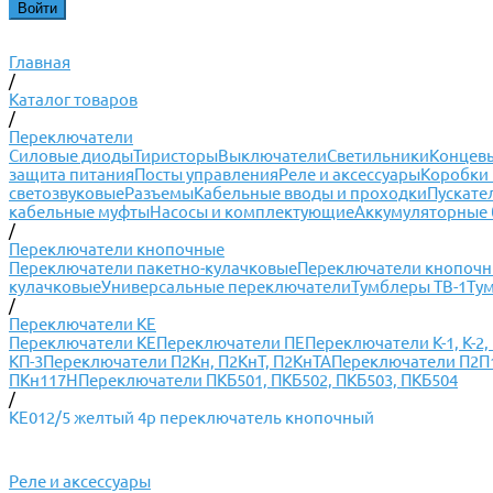
Главная
/
Каталог товаров
/
Переключатели
Силовые диоды
Тиристоры
Выключатели
Светильники
Концевы
защита питания
Посты управления
Реле и аксессуары
Коробки 
светозвуковые
Разъемы
Кабельные вводы и проходки
Пускате
кабельные муфты
Насосы и комплектующие
Аккумуляторные 
/
Переключатели кнопочные
Переключатели пакетно-кулачковые
Переключатели кнопоч
кулачковые
Универсальные переключатели
Тумблеры ТВ-1
Ту
/
Переключатели КЕ
Переключатели КЕ
Переключатели ПЕ
Переключатели К-1, К-2, К
КП-3
Переключатели П2Кн, П2КнТ, П2КнТА
Переключатели П2П1Т
ПКн117Н
Переключатели ПКБ501, ПКБ502, ПКБ503, ПКБ504
/
КЕ012/5 желтый 4р переключатель кнопочный
Реле и аксессуары