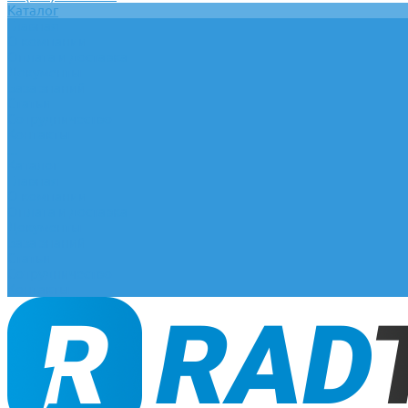
Каталог
Главная
О компании
Оплата и доставка
Документы
База знаний
Статьи
Сотрудничество
Контакты
...
Каталог
Главная
О компании
Оплата и доставка
Документы
База знаний
Статьи
Сотрудничество
Контакты