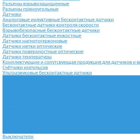
Разъемы взрывозащищенные
Разъемы прямоугольные
Датчики
Аналоговые индуктивные бесконтактные датчики
Бесконтактные датчики контроля скорости
Взрывобезопасные бесконтактные датчики
Датчики бесконтактные емкостные
Датчики магнитогерконовые
Датчики метки оптические
Датчики поверхностные оптические
Датчики температуры
Комплектующие и сопутсвующая продукция для датчиков и 
Счётчики импульсов
Ультразвуковые бесконтактные датчики
Переключатели
Универсальные переключатели
Переключатели кулачковые
Переключатели кнопочные
Переключатели крестовые
Переключатели пакетные
Переключатели пакетно-кулачковые
Переключатели поворотные
Тумблеры ТВ-1
Тумблеры
Антивандальные кнопки
Выключатели