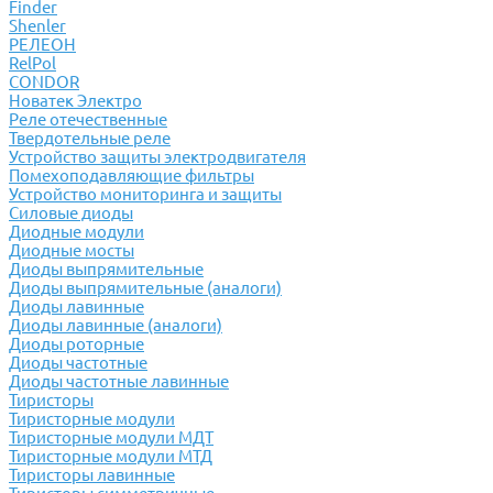
Finder
Shenler
РЕЛЕОН
RelPol
CONDOR
Новатек Электро
Реле отечественные
Твердотельные реле
Устройство защиты электродвигателя
Помехоподавляющие фильтры
Устройство мониторинга и защиты
Силовые диоды
Диодные модули
Диодные мосты
Диоды выпрямительные
Диоды выпрямительные (аналоги)
Диоды лавинные
Диоды лавинные (аналоги)
Диоды роторные
Диоды частотные
Диоды частотные лавинные
Тиристоры
Тиристорные модули
Тиристорные модули МДТ
Тиристорные модули МТД
Тиристоры лавинные