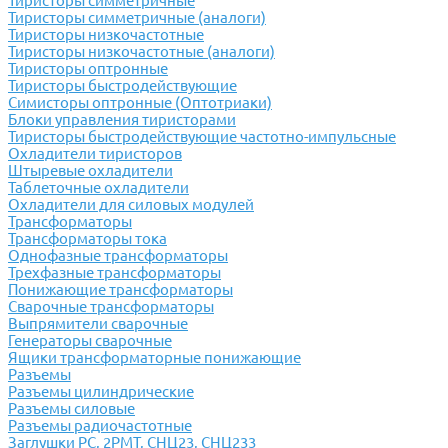
Тиристоры симметричные
Тиристоры симметричные (аналоги)
Тиристоры низкочастотные
Тиристоры низкочастотные (аналоги)
Тиристоры оптронные
Тиристоры быстродействующие
Симисторы оптронные (Оптотриаки)
Блоки управления тиристорами
Тиристоры быстродействующие частотно-импульсные
Охладители тиристоров
Штыревые охладители
Таблеточные охладители
Охладители для силовых модулей
Трансформаторы
Трансформаторы тока
Однофазные трансформаторы
Трехфазные трансформаторы
Понижающие трансформаторы
Сварочные трансформаторы
Выпрямители сварочные
Генераторы сварочные
Ящики трансформаторные понижающие
Разъемы
Разъемы цилиндрические
Разъемы силовые
Разъемы радиочастотные
Заглушки РС, 2РМТ, СНЦ23, СНЦ233