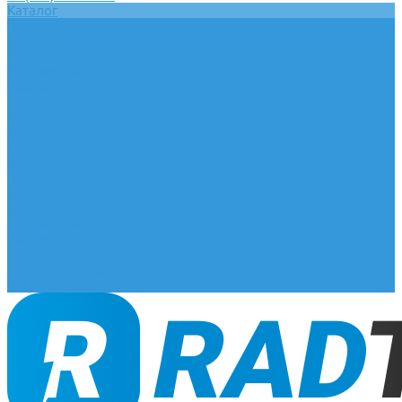
Каталог
Главная
О компании
Оплата и доставка
Документы
База знаний
Статьи
Сотрудничество
Контакты
...
Каталог
Главная
О компании
Оплата и доставка
Документы
База знаний
Статьи
Сотрудничество
Контакты