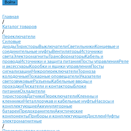
Главная
/
Каталог товаров
/
Переключатели
Силовые
диоды
Тиристоры
Выключатели
Светильники
Концевые и
соединительные муфты
Вентиляторы
Источники
света
Электромагниты
Трансформаторы
Кабель и
провода
Источники и защита питания
Посты управления
Реле
и аксессуары
Коробки и ящики управления
Посты
сигнализации
Микропереключатели
Тормоза
колодочные
Пожарные оповещатели
Указатели
светозвуковые
Разъемы
Кабельные вводы и
проходки
Пускатели и контакторы
Блоки
питания
Охладители
тиристоров
Датчики
Переключатели
Клеммы и
клемники
Металлорукав и кабельные муфты
Насосы и
комплектующие
Аккумуляторные
батареи
Предохранители
Акустические
компоненты
Приборы и комплектующие
Дисплеи
Муфты
электромагнитные
/
Переключатели кнопочные