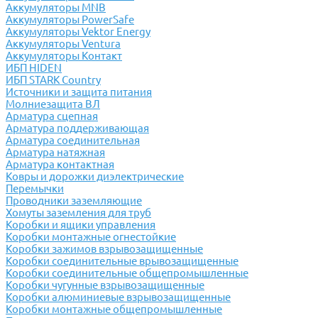
Аккумуляторы MNB
Аккумуляторы PowerSafe
Аккумуляторы Vektor Energy
Аккумуляторы Ventura
Аккумуляторы Контакт
ИБП HIDEN
ИБП STARK Country
Источники и защита питания
Молниезащита ВЛ
Арматура сцепная
Арматура поддерживающая
Арматура соединительная
Арматура натяжная
Арматура контактная
Ковры и дорожки диэлектрические
Перемычки
Проводники заземляющие
Хомуты заземления для труб
Коробки и ящики управления
Коробки монтажные огнестойкие
Коробки зажимов взрывозащищенные
Коробки соединительные врывозащищенные
Коробки соединительные общепромышленные
Коробки чугунные взрывозащищенные
Коробки алюминиевые взрывозащищенные
Коробки монтажные общепромышленные