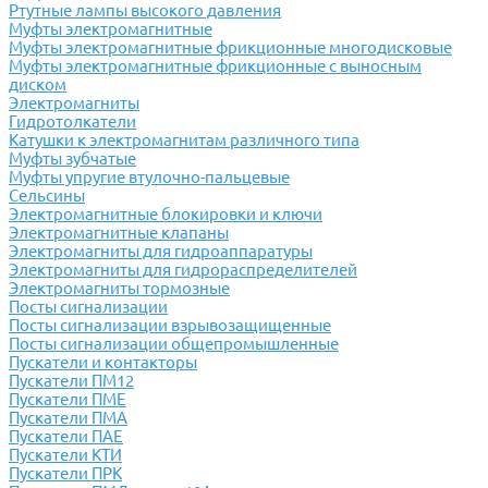
Ртутные лампы высокого давления
Муфты электромагнитные
Муфты электромагнитные фрикционные многодисковые
Муфты электромагнитные фрикционные с выносным
диском
Электромагниты
Гидротолкатели
Катушки к электромагнитам различного типа
Муфты зубчатые
Муфты упругие втулочно-пальцевые
Сельсины
Электромагнитные блокировки и ключи
Электромагнитные клапаны
Электромагниты для гидроаппаратуры
Электромагниты для гидрораспределителей
Электромагниты тормозные
Посты сигнализации
Посты сигнализации взрывозащищенные
Посты сигнализации общепромышленные
Пускатели и контакторы
Пускатели ПМ12
Пускатели ПМЕ
Пускатели ПМА
Пускатели ПАЕ
Пускатели КТИ
Пускатели ПРК