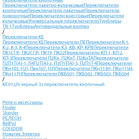
Переключатели пакетно-кулачковые
Переключатели
кнопочные
Переключатели пакетные
Переключатели
поворотные
Переключатели крестовые
Переключатели
кулачковые
Универсальные переключатели
Тумблеры
ТВ-1
Тумблеры
Антивандальные кнопки
/
Переключатели КЕ
Переключатели КЕ
Переключатели ПЕ
Переключатели К-1,
К-2, К-3, К-4
Переключатели КЗ, КВ, КР, КРВ
Переключатели
ПК1С(Э), ПК2С(Э), ПК19, ПК22
Переключатели КП-1, КП-2,
КП-3
Переключатели П2Кн, П2КнТ, П2КнТА
Переключатели
П2П1Т(А)-1, П4П2Т(А)-2, П3П1Т(А)-3, П2П1Т-4
Переключатели
ПКн105.1(2), Пкн107.1(2)
Переключатели ПКн113Н, ПКн115Н,
ПКн117Н
Переключатели ПКБ501, ПКБ502, ПКБ503, ПКБ504
/
КЕ012/6 черный 3з переключатель кнопочный
Реле и аксессуары
Finder
Shenler
РЕЛЕОН
RelPol
CONDOR
Новатек Электро