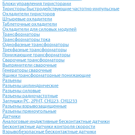
Блоки управления тиристорами
Тиристоры быстродействующие частотно-импульсные
Охладители тиристоров
Штыревые охладители
Таблеточные охладители
Охладители для силовых модулей
Трансформаторы
Трансформаторы тока
Однофазные трансформаторы
Трехфазные трансформаторы
Понижающие трансформаторы
Сварочные трансформаторы
Выпрямители сварочные
Генераторы сварочные
Ящики трансформаторные понижающие
Разъемы
Разъемы цилиндрические
Разъемы силовые
Разъемы радиочастотные
Заглушки РС, 2РМТ, СНЦ23, СНЦ233
Разъемы взрывозащищенные
Разъемы прямоугольные
Датчики
Аналоговые индуктивные бесконтактные датчики
Бесконтактные датчики контроля скорости
Взрывобезопасные бесконтактные датчики