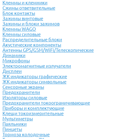
Клеммы и клемники
Cжимы ответвительные
Блок контакты
Зажимы винтовые
Зажимы и блоки зажимов
Клеммы WAGO
Клеммы силовые
Распределительные блоки
Акустические компоненты
Антенны GPS/GSM/WiFi/Телескопические
Динамики
Микрофоны
Электромагнитные излучатели
Дисплеи
ЖК индикаторы графические
ЖК индикаторы символьные
Сенсорные экраны
Предохранители
Изоляторы силовые
Предохранители токоограничивающие
Приборы и комплектующие
Клещи токоизмерительные
Мультиметры
Паяльники
Пинцеты
Тормоза колодочные