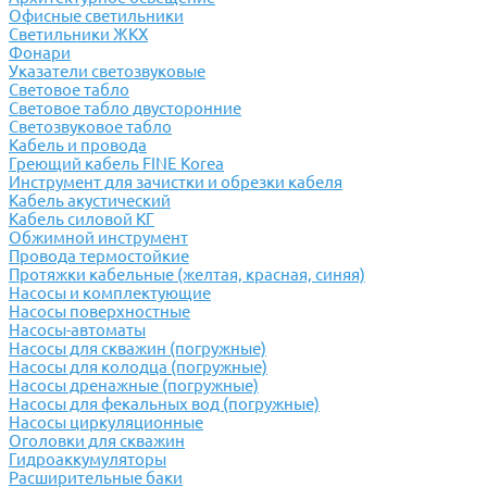
Офисные светильники
Светильники ЖКХ
Фонари
Указатели светозвуковые
Световое табло
Световое табло двусторонние
Светозвуковое табло
Кабель и провода
Греющий кабель FINE Korea
Инструмент для зачистки и обрезки кабеля
Кабель акустический
Кабель силовой КГ
Обжимной инструмент
Провода термостойкие
Протяжки кабельные (желтая, красная, синяя)
Насосы и комплектующие
Насосы поверхностные
Насосы-автоматы
Насосы для скважин (погружные)
Насосы для колодца (погружные)
Насосы дренажные (погружные)
Насосы для фекальных вод (погружные)
Насосы циркуляционные
Оголовки для скважин
Гидроаккумуляторы
Расширительные баки