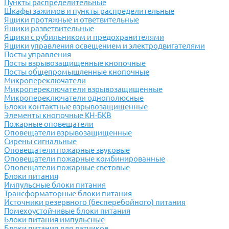
Пункты распределительные
Шкафы зажимов и пункты распределительные
Ящики протяжные и ответвительные
Ящики разветвительные
Ящики с рубильником и предохранителями
Ящики управления освещением и электродвигателями
Посты управления
Посты взрывозащищенные кнопочные
Посты общепромышленные кнопочные
Микропереключатели
Микропереключатели взрывозащищенные
Микропереключатели однополюсные
Блоки контактные взрывозащищенные
Элементы кнопочные КН-БКВ
Пожарные оповещатели
Оповещатели взрывозащищенные
Сирены сигнальные
Оповещатели пожарные звуковые
Оповещатели пожарные комбинированные
Оповещатели пожарные световые
Блоки питания
Импульсные блоки питания
Трансформаторные блоки питания
Источники резервного (бесперебойного) питания
Помехоустойчивые блоки питания
Блоки питания импульсные
Блоки питания для датчиков