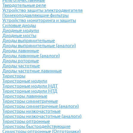
Реле отечественные
Твердотельные реле
Устройство защиты электродвигателя
Помехоподавляющие фильтры
Устройство мониторинга и защиты
Силовые диоды
Диодные модули
Диодные мосты
Диоды выпрямительные
Диоды выпрямительные (аналоги)
Диоды лавинные
Диоды лавинные (аналоги)
Диоды роторные
Диоды частотные
Диоды частотные лавинные
Тиристоры
Тиристорные модули
Тиристорные модули МДТ
Тиристорные модули МТД
Тиристоры лавинные
Тиристоры симметричные
Тиристоры симметричные (аналоги)
Тиристоры низкочастотные
Тиристоры низкочастотные (аналоги)
Тиристоры оптронные
Тиристоры быстродействующие
Симисторы оптронные (Оптотриаки)