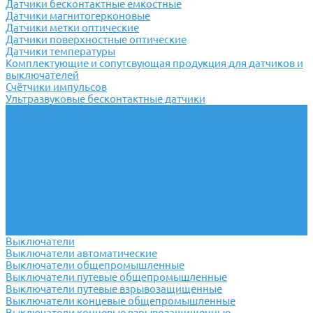
Датчики бесконтактные емкостные
Датчики магнитогерконовые
Датчики метки оптические
Датчики поверхностные оптические
Датчики температуры
Комплектующие и сопутсвующая продукция для датчиков и
выключателей
Счётчики импульсов
Ультразвуковые бесконтактные датчики
Переключатели
Универсальные переключатели
Переключатели кулачковые
Переключатели кнопочные
Переключатели крестовые
Переключатели пакетные
Переключатели пакетно-кулачковые
Переключатели поворотные
Тумблеры ТВ-1
Тумблеры
Антивандальные кнопки
Выключатели
Выключатели автоматические
Выключатели общепромышленные
Выключатели путевые общепромышленные
Выключатели путевые взрывозащищенные
Выключатели концевые общепромышленные
Выключатели концевые взрывозащищенные