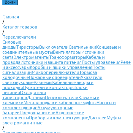
Главная
/
Каталог товаров
/
Переключатели
Силовые
диоды
Тиристоры
Выключатели
Светильники
Концевые и
соединительные муфты
Вентиляторы
Источники
света
Электромагниты
Трансформаторы
Кабель и
провода
Источники и защита питания
Посты управления
Реле
и аксессуары
Коробки и ящики управления
Посты
сигнализации
Микропереключатели
Тормоза
колодочные
Пожарные оповещатели
Указатели
светозвуковые
Разъемы
Кабельные вводы и
проходки
Пускатели и контакторы
Блоки
питания
Охладители
тиристоров
Датчики
Переключатели
Клеммы и
клемники
Металлорукав и кабельные муфты
Насосы и
комплектующие
Аккумуляторные
батареи
Предохранители
Акустические
компоненты
Приборы и комплектующие
Дисплеи
Муфты
электромагнитные
/
Переключатели кнопочные