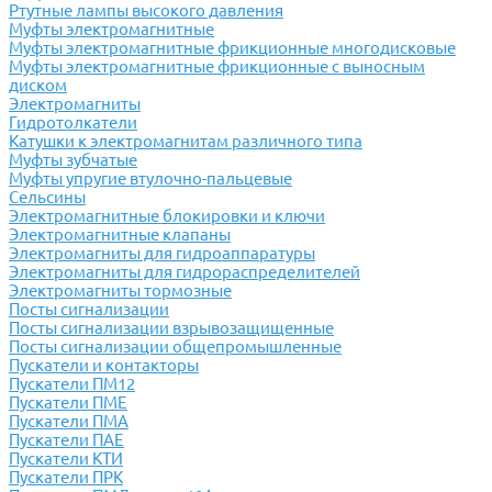
Ртутные лампы высокого давления
Муфты электромагнитные
Муфты электромагнитные фрикционные многодисковые
Муфты электромагнитные фрикционные с выносным
диском
Электромагниты
Гидротолкатели
Катушки к электромагнитам различного типа
Муфты зубчатые
Муфты упругие втулочно-пальцевые
Сельсины
Электромагнитные блокировки и ключи
Электромагнитные клапаны
Электромагниты для гидроаппаратуры
Электромагниты для гидрораспределителей
Электромагниты тормозные
Посты сигнализации
Посты сигнализации взрывозащищенные
Посты сигнализации общепромышленные
Пускатели и контакторы
Пускатели ПМ12
Пускатели ПМЕ
Пускатели ПМА
Пускатели ПАЕ
Пускатели КТИ
Пускатели ПРК