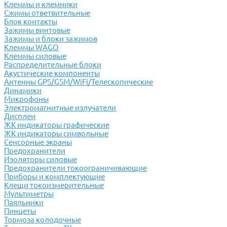
Клеммы и клемники
Cжимы ответвительные
Блок контакты
Зажимы винтовые
Зажимы и блоки зажимов
Клеммы WAGO
Клеммы силовые
Распределительные блоки
Акустические компоненты
Антенны GPS/GSM/WiFi/Телескопические
Динамики
Микрофоны
Электромагнитные излучатели
Дисплеи
ЖК индикаторы графические
ЖК индикаторы символьные
Сенсорные экраны
Предохранители
Изоляторы силовые
Предохранители токоограничивающие
Приборы и комплектующие
Клещи токоизмерительные
Мультиметры
Паяльники
Пинцеты
Тормоза колодочные