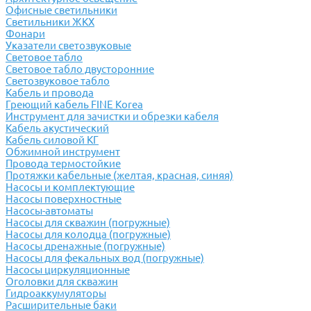
Офисные светильники
Светильники ЖКХ
Фонари
Указатели светозвуковые
Световое табло
Световое табло двусторонние
Светозвуковое табло
Кабель и провода
Греющий кабель FINE Korea
Инструмент для зачистки и обрезки кабеля
Кабель акустический
Кабель силовой КГ
Обжимной инструмент
Провода термостойкие
Протяжки кабельные (желтая, красная, синяя)
Насосы и комплектующие
Насосы поверхностные
Насосы-автоматы
Насосы для скважин (погружные)
Насосы для колодца (погружные)
Насосы дренажные (погружные)
Насосы для фекальных вод (погружные)
Насосы циркуляционные
Оголовки для скважин
Гидроаккумуляторы
Расширительные баки