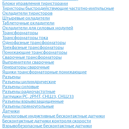
Блоки управления тиристорами
Тиристоры быстродействующие частотно-импульсные
Охладители тиристоров
Штыревые охладители
Таблеточные охладители
Охладители для силовых модулей
Трансформаторы
Трансформаторы тока
Однофазные трансформаторы
Трехфазные трансформаторы
Понижающие трансформаторы
Сварочные трансформаторы
Выпрямители сварочные
Генераторы сварочные
Ящики трансформаторные понижающие
Разъемы
Разъемы цилиндрические
Разъемы силовые
Разъемы радиочастотные
Заглушки РС, 2РМТ, СНЦ23, СНЦ233
Разъемы взрывозащищенные
Разъемы прямоугольные
Датчики
Аналоговые индуктивные бесконтактные датчики
Бесконтактные датчики контроля скорости
Взрывобезопасные бесконтактные датчики