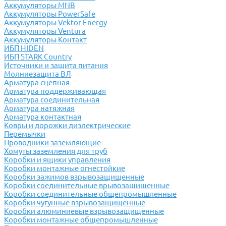
Аккумуляторы MNB
Аккумуляторы PowerSafe
Аккумуляторы Vektor Energy
Аккумуляторы Ventura
Аккумуляторы Контакт
ИБП HIDEN
ИБП STARK Country
Источники и защита питания
Молниезащита ВЛ
Арматура сцепная
Арматура поддерживающая
Арматура соединительная
Арматура натяжная
Арматура контактная
Ковры и дорожки диэлектрические
Перемычки
Проводники заземляющие
Хомуты заземления для труб
Коробки и ящики управления
Коробки монтажные огнестойкие
Коробки зажимов взрывозащищенные
Коробки соединительные врывозащищенные
Коробки соединительные общепромышленные
Коробки чугунные взрывозащищенные
Коробки алюминиевые взрывозащищенные
Коробки монтажные общепромышленные