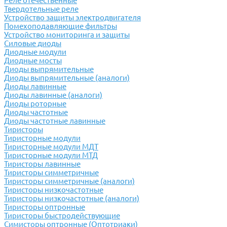
Реле отечественные
Твердотельные реле
Устройство защиты электродвигателя
Помехоподавляющие фильтры
Устройство мониторинга и защиты
Силовые диоды
Диодные модули
Диодные мосты
Диоды выпрямительные
Диоды выпрямительные (аналоги)
Диоды лавинные
Диоды лавинные (аналоги)
Диоды роторные
Диоды частотные
Диоды частотные лавинные
Тиристоры
Тиристорные модули
Тиристорные модули МДТ
Тиристорные модули МТД
Тиристоры лавинные
Тиристоры симметричные
Тиристоры симметричные (аналоги)
Тиристоры низкочастотные
Тиристоры низкочастотные (аналоги)
Тиристоры оптронные
Тиристоры быстродействующие
Симисторы оптронные (Оптотриаки)