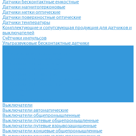
Датчики бесконтактные емкостные
Датчики магнитогерконовые
Датчики метки оптические
Датчики поверхностные оптические
Датчики температуры
Комплектующие и сопутсвующая продукция для датчиков и
выключателей
Счётчики импульсов
Ультразвуковые бесконтактные датчики
Переключатели
Универсальные переключатели
Переключатели кулачковые
Переключатели кнопочные
Переключатели крестовые
Переключатели пакетные
Переключатели пакетно-кулачковые
Переключатели поворотные
Тумблеры ТВ-1
Тумблеры
Антивандальные кнопки
Выключатели
Выключатели автоматические
Выключатели общепромышленные
Выключатели путевые общепромышленные
Выключатели путевые взрывозащищенные
Выключатели концевые общепромышленные
Выключатели концевые взрывозащищенные