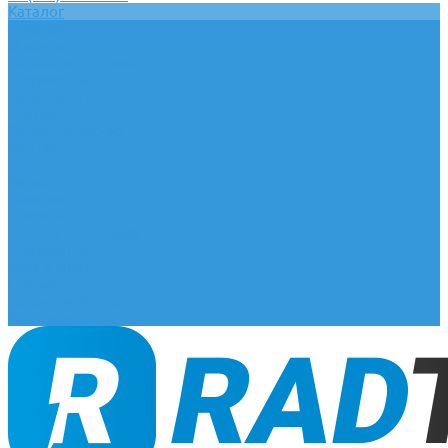
Каталог
Главная
О компании
Оплата и доставка
Документы
База знаний
Статьи
Сотрудничество
Контакты
...
Каталог
Главная
О компании
Оплата и доставка
Документы
База знаний
Статьи
Сотрудничество
Контакты