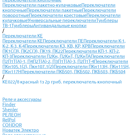
Переключатели пакетно-кулачковые
Переключатели
кнопочные
Переключатели пакетные
Переключатели
поворотные
Переключатели крестовые
Переключатели
кулачковые
Универсальные переключатели
Тумблеры
ТВ-1
Тумблеры
Антивандальные кнопки
/
Переключатели КЕ
Переключатели КЕ
Переключатели ПЕ
Переключатели К-1,
К-2, К-3, К-4
Переключатели КЗ, КВ, КР, КРВ
Переключатели
ПК1С(Э), ПК2С(Э), ПК19, ПК22
Переключатели КП-1, КП-2,
КП-3
Переключатели П2Кн, П2КнТ, П2КнТА
Переключатели
П2П1Т(А)-1, П4П2Т(А)-2, П3П1Т(А)-3, П2П1Т-4
Переключатели
ПКн105.1(2), Пкн107.1(2)
Переключатели ПКн113Н, ПКн115Н,
ПКн117Н
Переключатели ПКБ501, ПКБ502, ПКБ503, ПКБ504
/
КЕ022/8 красный 1з 2р гриб. переключатель кнопочный
Реле и аксессуары
Finder
Shenler
РЕЛЕОН
RelPol
CONDOR
Новатек Электро