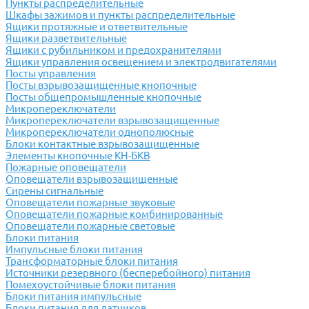
Пункты распределительные
Шкафы зажимов и пункты распределительные
Ящики протяжные и ответвительные
Ящики разветвительные
Ящики с рубильником и предохранителями
Ящики управления освещением и электродвигателями
Посты управления
Посты взрывозащищенные кнопочные
Посты общепромышленные кнопочные
Микропереключатели
Микропереключатели взрывозащищенные
Микропереключатели однополюсные
Блоки контактные взрывозащищенные
Элементы кнопочные КН-БКВ
Пожарные оповещатели
Оповещатели взрывозащищенные
Сирены сигнальные
Оповещатели пожарные звуковые
Оповещатели пожарные комбинированные
Оповещатели пожарные световые
Блоки питания
Импульсные блоки питания
Трансформаторные блоки питания
Источники резервного (бесперебойного) питания
Помехоустойчивые блоки питания
Блоки питания импульсные
Блоки питания для датчиков