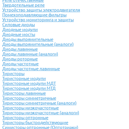
Реле отечественные
Твердотельные реле
Устройство защиты электродвигателя
Помехоподавляющие фильтры
Устройство мониторинга и защиты
Силовые диоды
Диодные модули
Диодные мосты
Диоды выпрямительные
Диоды выпрямительные (аналоги)
Диоды лавинные
Диоды лавинные (аналоги)
Диоды роторные
Диоды частотные
Диоды частотные лавинные
Тиристоры
Тиристорные модули
Тиристорные модули МДТ
Тиристорные модули МТД
Тиристоры лавинные
Тиристоры симметричные
Тиристоры симметричные (аналоги)
Тиристоры низкочастотные
Тиристоры низкочастотные (аналоги)
Тиристоры оптронные
Тиристоры быстродействующие
Симисторы оптронные (Оптотриаки)