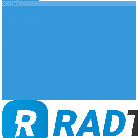
Каталог
Главная
О компании
Оплата и доставка
Документы
База знаний
Статьи
Сотрудничество
Контакты
...
Каталог
Главная
О компании
Оплата и доставка
Документы
База знаний
Статьи
Сотрудничество
Контакты