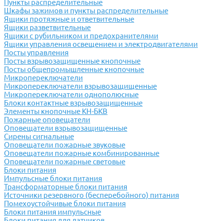
Пункты распределительные
Шкафы зажимов и пункты распределительные
Ящики протяжные и ответвительные
Ящики разветвительные
Ящики с рубильником и предохранителями
Ящики управления освещением и электродвигателями
Посты управления
Посты взрывозащищенные кнопочные
Посты общепромышленные кнопочные
Микропереключатели
Микропереключатели взрывозащищенные
Микропереключатели однополюсные
Блоки контактные взрывозащищенные
Элементы кнопочные КН-БКВ
Пожарные оповещатели
Оповещатели взрывозащищенные
Сирены сигнальные
Оповещатели пожарные звуковые
Оповещатели пожарные комбинированные
Оповещатели пожарные световые
Блоки питания
Импульсные блоки питания
Трансформаторные блоки питания
Источники резервного (бесперебойного) питания
Помехоустойчивые блоки питания
Блоки питания импульсные
Блоки питания для датчиков