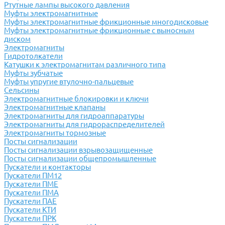
Ртутные лампы высокого давления
Муфты электромагнитные
Муфты электромагнитные фрикционные многодисковые
Муфты электромагнитные фрикционные с выносным
диском
Электромагниты
Гидротолкатели
Катушки к электромагнитам различного типа
Муфты зубчатые
Муфты упругие втулочно-пальцевые
Сельсины
Электромагнитные блокировки и ключи
Электромагнитные клапаны
Электромагниты для гидроаппаратуры
Электромагниты для гидрораспределителей
Электромагниты тормозные
Посты сигнализации
Посты сигнализации взрывозащищенные
Посты сигнализации общепромышленные
Пускатели и контакторы
Пускатели ПМ12
Пускатели ПМЕ
Пускатели ПМА
Пускатели ПАЕ
Пускатели КТИ
Пускатели ПРК