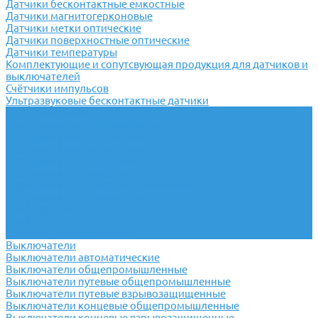
Датчики бесконтактные емкостные
Датчики магнитогерконовые
Датчики метки оптические
Датчики поверхностные оптические
Датчики температуры
Комплектующие и сопутсвующая продукция для датчиков и
выключателей
Счётчики импульсов
Ультразвуковые бесконтактные датчики
Переключатели
Универсальные переключатели
Переключатели кулачковые
Переключатели кнопочные
Переключатели крестовые
Переключатели пакетные
Переключатели пакетно-кулачковые
Переключатели поворотные
Тумблеры ТВ-1
Тумблеры
Антивандальные кнопки
Выключатели
Выключатели автоматические
Выключатели общепромышленные
Выключатели путевые общепромышленные
Выключатели путевые взрывозащищенные
Выключатели концевые общепромышленные
Выключатели концевые взрывозащищенные