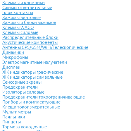
Клеммы и клемники
Cжимы ответвительные
Блок контакты
Зажимы винтовые
Зажимы и блоки зажимов
Клеммы WAGO
Клеммы силовые
Распределительные блоки
Акустические компоненты
Антенны GPS/GSM/WiFi/Телескопические
Динамики
Микрофоны
Электромагнитные излучатели
Дисплеи
ЖК индикаторы графические
ЖК индикаторы символьные
Сенсорные экраны
Предохранители
Изоляторы силовые
Предохранители токоограничивающие
Приборы и комплектующие
Клещи токоизмерительные
Мультиметры
Паяльники
Пинцеты
Тормоза колодочные