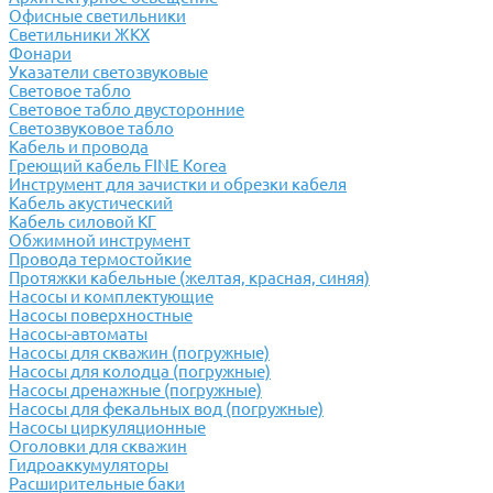
Офисные светильники
Светильники ЖКХ
Фонари
Указатели светозвуковые
Световое табло
Световое табло двусторонние
Светозвуковое табло
Кабель и провода
Греющий кабель FINE Korea
Инструмент для зачистки и обрезки кабеля
Кабель акустический
Кабель силовой КГ
Обжимной инструмент
Провода термостойкие
Протяжки кабельные (желтая, красная, синяя)
Насосы и комплектующие
Насосы поверхностные
Насосы-автоматы
Насосы для скважин (погружные)
Насосы для колодца (погружные)
Насосы дренажные (погружные)
Насосы для фекальных вод (погружные)
Насосы циркуляционные
Оголовки для скважин
Гидроаккумуляторы
Расширительные баки