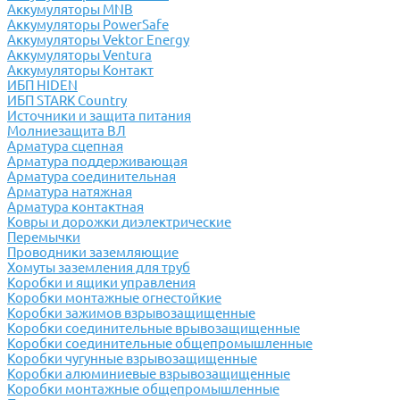
Аккумуляторы MNB
Аккумуляторы PowerSafe
Аккумуляторы Vektor Energy
Аккумуляторы Ventura
Аккумуляторы Контакт
ИБП HIDEN
ИБП STARK Country
Источники и защита питания
Молниезащита ВЛ
Арматура сцепная
Арматура поддерживающая
Арматура соединительная
Арматура натяжная
Арматура контактная
Ковры и дорожки диэлектрические
Перемычки
Проводники заземляющие
Хомуты заземления для труб
Коробки и ящики управления
Коробки монтажные огнестойкие
Коробки зажимов взрывозащищенные
Коробки соединительные врывозащищенные
Коробки соединительные общепромышленные
Коробки чугунные взрывозащищенные
Коробки алюминиевые взрывозащищенные
Коробки монтажные общепромышленные