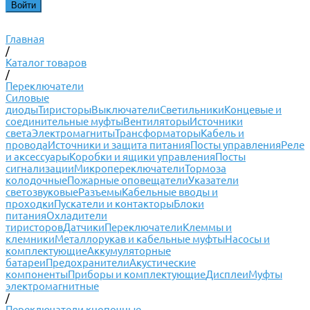
Главная
/
Каталог товаров
/
Переключатели
Силовые
диоды
Тиристоры
Выключатели
Светильники
Концевые и
соединительные муфты
Вентиляторы
Источники
света
Электромагниты
Трансформаторы
Кабель и
провода
Источники и защита питания
Посты управления
Реле
и аксессуары
Коробки и ящики управления
Посты
сигнализации
Микропереключатели
Тормоза
колодочные
Пожарные оповещатели
Указатели
светозвуковые
Разъемы
Кабельные вводы и
проходки
Пускатели и контакторы
Блоки
питания
Охладители
тиристоров
Датчики
Переключатели
Клеммы и
клемники
Металлорукав и кабельные муфты
Насосы и
комплектующие
Аккумуляторные
батареи
Предохранители
Акустические
компоненты
Приборы и комплектующие
Дисплеи
Муфты
электромагнитные
/
Переключатели кнопочные