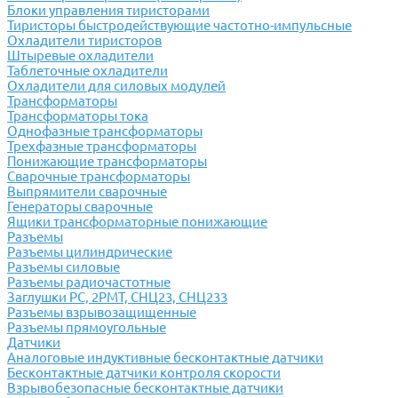
Блоки управления тиристорами
Тиристоры быстродействующие частотно-импульсные
Охладители тиристоров
Штыревые охладители
Таблеточные охладители
Охладители для силовых модулей
Трансформаторы
Трансформаторы тока
Однофазные трансформаторы
Трехфазные трансформаторы
Понижающие трансформаторы
Сварочные трансформаторы
Выпрямители сварочные
Генераторы сварочные
Ящики трансформаторные понижающие
Разъемы
Разъемы цилиндрические
Разъемы силовые
Разъемы радиочастотные
Заглушки РС, 2РМТ, СНЦ23, СНЦ233
Разъемы взрывозащищенные
Разъемы прямоугольные
Датчики
Аналоговые индуктивные бесконтактные датчики
Бесконтактные датчики контроля скорости
Взрывобезопасные бесконтактные датчики