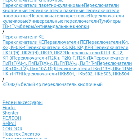
Переключатели пакетно-кулачковые
Переключатели
кнопочные
Переключатели пакетные
Переключатели
поворотные
Переключатели крестовые
Переключатели
кулачковые
Универсальные переключатели
Тумблеры
ТВ-1
Тумблеры
Антивандальные кнопки
/
Переключатели КЕ
Переключатели КЕ
Переключатели ПЕ
Переключатели К-1,
К-2, К-3, К-4
Переключатели КЗ, КВ, КР, КРВ
Переключатели
ПК1С(Э), ПК2С(Э), ПК19, ПК22
Переключатели КП-1, КП-2,
КП-3
Переключатели П2Кн, П2КнТ, П2КнТА
Переключатели
П2П1Т(А)-1, П4П2Т(А)-2, П3П1Т(А)-3, П2П1Т-4
Переключатели
ПКн105.1(2), Пкн107.1(2)
Переключатели ПКн113Н, ПКн115Н,
ПКн117Н
Переключатели ПКБ501, ПКБ502, ПКБ503, ПКБ504
/
КЕ082/5 белый 4р переключатель кнопочный
Реле и аксессуары
Finder
Shenler
РЕЛЕОН
RelPol
CONDOR
Новатек Электро