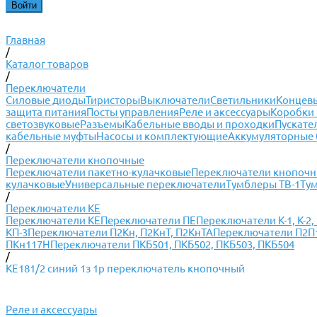
Главная
/
Каталог товаров
/
Переключатели
Силовые диоды
Тиристоры
Выключатели
Светильники
Концевы
защита питания
Посты управления
Реле и аксессуары
Коробки 
светозвуковые
Разъемы
Кабельные вводы и проходки
Пускате
кабельные муфты
Насосы и комплектующие
Аккумуляторные 
/
Переключатели кнопочные
Переключатели пакетно-кулачковые
Переключатели кнопоч
кулачковые
Универсальные переключатели
Тумблеры ТВ-1
Ту
/
Переключатели КЕ
Переключатели КЕ
Переключатели ПЕ
Переключатели К-1, К-2, К
КП-3
Переключатели П2Кн, П2КнТ, П2КнТА
Переключатели П2П1Т
ПКн117Н
Переключатели ПКБ501, ПКБ502, ПКБ503, ПКБ504
/
КЕ181/2 синий 1з 1р переключатель кнопочный
Реле и аксессуары