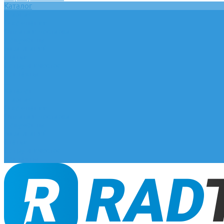
Каталог
Главная
О компании
Оплата и доставка
Документы
База знаний
Статьи
Сотрудничество
Контакты
...
Каталог
Главная
О компании
Оплата и доставка
Документы
База знаний
Статьи
Сотрудничество
Контакты