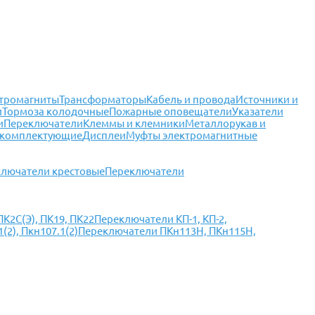
тромагниты
Трансформаторы
Кабель и провода
Источники и
и
Тормоза колодочные
Пожарные оповещатели
Указатели
и
Переключатели
Клеммы и клемники
Металлорукав и
 комплектующие
Дисплеи
Муфты электромагнитные
лючатели крестовые
Переключатели
К2С(Э), ПК19, ПК22
Переключатели КП-1, КП-2,
2), Пкн107.1(2)
Переключатели ПКн113Н, ПКн115Н,