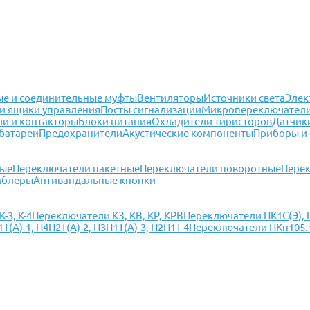
е и соединительные муфты
Вентиляторы
Источники света
Элек
и ящики управления
Посты сигнализации
Микропереключател
ли и контакторы
Блоки питания
Охладители тиристоров
Датчик
батареи
Предохранители
Акустические компоненты
Приборы и
ные
Переключатели пакетные
Переключатели поворотные
Перек
мблеры
Антивандальные кнопки
-3, К-4
Переключатели КЗ, КВ, КР, КРВ
Переключатели ПК1С(Э), П
(А)-1, П4П2Т(А)-2, П3П1Т(А)-3, П2П1Т-4
Переключатели ПКн105.1(