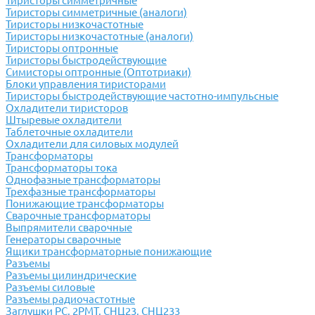
Тиристоры симметричные
Тиристоры симметричные (аналоги)
Тиристоры низкочастотные
Тиристоры низкочастотные (аналоги)
Тиристоры оптронные
Тиристоры быстродействующие
Симисторы оптронные (Оптотриаки)
Блоки управления тиристорами
Тиристоры быстродействующие частотно-импульсные
Охладители тиристоров
Штыревые охладители
Таблеточные охладители
Охладители для силовых модулей
Трансформаторы
Трансформаторы тока
Однофазные трансформаторы
Трехфазные трансформаторы
Понижающие трансформаторы
Сварочные трансформаторы
Выпрямители сварочные
Генераторы сварочные
Ящики трансформаторные понижающие
Разъемы
Разъемы цилиндрические
Разъемы силовые
Разъемы радиочастотные
Заглушки РС, 2РМТ, СНЦ23, СНЦ233