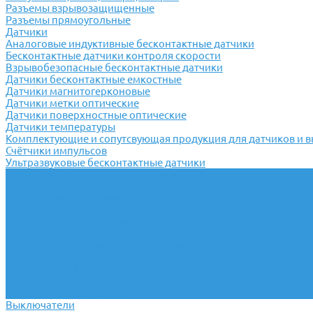
Разъемы взрывозащищенные
Разъемы прямоугольные
Датчики
Аналоговые индуктивные бесконтактные датчики
Бесконтактные датчики контроля скорости
Взрывобезопасные бесконтактные датчики
Датчики бесконтактные емкостные
Датчики магнитогерконовые
Датчики метки оптические
Датчики поверхностные оптические
Датчики температуры
Комплектующие и сопутсвующая продукция для датчиков и 
Счётчики импульсов
Ультразвуковые бесконтактные датчики
Переключатели
Универсальные переключатели
Переключатели кулачковые
Переключатели кнопочные
Переключатели крестовые
Переключатели пакетные
Переключатели пакетно-кулачковые
Переключатели поворотные
Тумблеры ТВ-1
Тумблеры
Антивандальные кнопки
Выключатели