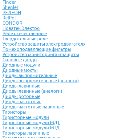
Finder
Shenler
РЕЛЕОН
RelPol
CONDOR
Новатек Электро
Реле отечественные
Твердотельные реле
Устройство защиты электродвигателя
Помехоподавляющие фильтры
Устройство мониторинга и защиты
Силовые диоды
Диодные модули
Диодные мосты
Диоды выпрямительные
Диоды выпрямительные (аналоги)
Диоды лавинные
Диоды лавинные (аналоги)
Диоды роторные
Диоды частотные
Диоды частотные лавинные
Тиристоры
Тиристорные модули
Тиристорные модули МДТ
Тиристорные модули МТД
Тиристоры лавинные