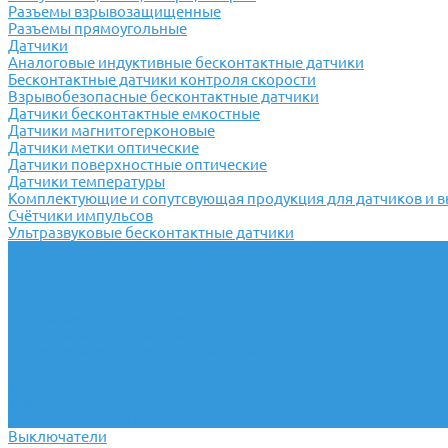
Разъемы взрывозащищенные
Разъемы прямоугольные
Датчики
Аналоговые индуктивные бесконтактные датчики
Бесконтактные датчики контроля скорости
Взрывобезопасные бесконтактные датчики
Датчики бесконтактные емкостные
Датчики магнитогерконовые
Датчики метки оптические
Датчики поверхностные оптические
Датчики температуры
Комплектующие и сопутсвующая продукция для датчиков и 
Счётчики импульсов
Ультразвуковые бесконтактные датчики
Переключатели
Универсальные переключатели
Переключатели кулачковые
Переключатели кнопочные
Переключатели крестовые
Переключатели пакетные
Переключатели пакетно-кулачковые
Переключатели поворотные
Тумблеры ТВ-1
Тумблеры
Антивандальные кнопки
Выключатели