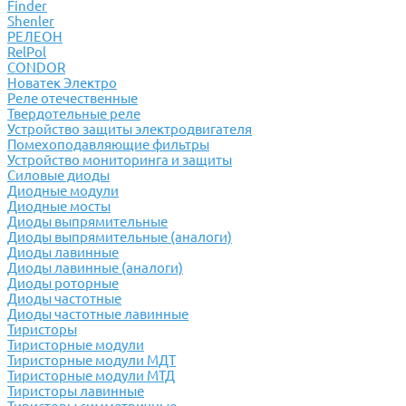
Finder
Shenler
РЕЛЕОН
RelPol
CONDOR
Новатек Электро
Реле отечественные
Твердотельные реле
Устройство защиты электродвигателя
Помехоподавляющие фильтры
Устройство мониторинга и защиты
Силовые диоды
Диодные модули
Диодные мосты
Диоды выпрямительные
Диоды выпрямительные (аналоги)
Диоды лавинные
Диоды лавинные (аналоги)
Диоды роторные
Диоды частотные
Диоды частотные лавинные
Тиристоры
Тиристорные модули
Тиристорные модули МДТ
Тиристорные модули МТД
Тиристоры лавинные