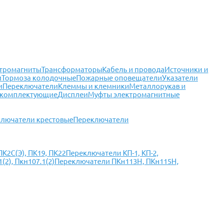
тромагниты
Трансформаторы
Кабель и провода
Источники и
и
Тормоза колодочные
Пожарные оповещатели
Указатели
и
Переключатели
Клеммы и клемники
Металлорукав и
 комплектующие
Дисплеи
Муфты электромагнитные
лючатели крестовые
Переключатели
К2С(Э), ПК19, ПК22
Переключатели КП-1, КП-2,
2), Пкн107.1(2)
Переключатели ПКн113Н, ПКн115Н,