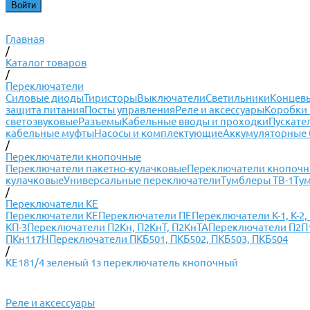
Главная
/
Каталог товаров
/
Переключатели
Силовые диоды
Тиристоры
Выключатели
Светильники
Концевы
защита питания
Посты управления
Реле и аксессуары
Коробки 
светозвуковые
Разъемы
Кабельные вводы и проходки
Пускате
кабельные муфты
Насосы и комплектующие
Аккумуляторные 
/
Переключатели кнопочные
Переключатели пакетно-кулачковые
Переключатели кнопоч
кулачковые
Универсальные переключатели
Тумблеры ТВ-1
Ту
/
Переключатели КЕ
Переключатели КЕ
Переключатели ПЕ
Переключатели К-1, К-2, К
КП-3
Переключатели П2Кн, П2КнТ, П2КнТА
Переключатели П2П1Т
ПКн117Н
Переключатели ПКБ501, ПКБ502, ПКБ503, ПКБ504
/
КЕ181/4 зеленый 1з переключатель кнопочный
Реле и аксессуары