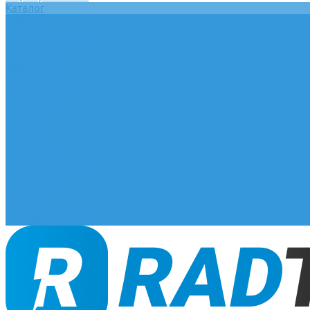
Каталог
Главная
О компании
Оплата и доставка
Документы
База знаний
Статьи
Сотрудничество
Контакты
...
Каталог
Главная
О компании
Оплата и доставка
Документы
База знаний
Статьи
Сотрудничество
Контакты