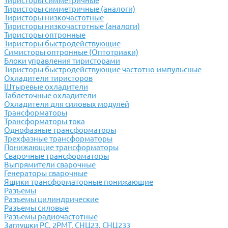
Тиристоры симметричные
Тиристоры симметричные (аналоги)
Тиристоры низкочастотные
Тиристоры низкочастотные (аналоги)
Тиристоры оптронные
Тиристоры быстродействующие
Симисторы оптронные (Оптотриаки)
Блоки управления тиристорами
Тиристоры быстродействующие частотно-импульсные
Охладители тиристоров
Штыревые охладители
Таблеточные охладители
Охладители для силовых модулей
Трансформаторы
Трансформаторы тока
Однофазные трансформаторы
Трехфазные трансформаторы
Понижающие трансформаторы
Сварочные трансформаторы
Выпрямители сварочные
Генераторы сварочные
Ящики трансформаторные понижающие
Разъемы
Разъемы цилиндрические
Разъемы силовые
Разъемы радиочастотные
Заглушки РС, 2РМТ, СНЦ23, СНЦ233