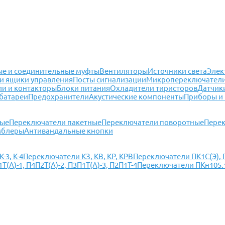
е и соединительные муфты
Вентиляторы
Источники света
Элек
и ящики управления
Посты сигнализации
Микропереключател
ли и контакторы
Блоки питания
Охладители тиристоров
Датчик
батареи
Предохранители
Акустические компоненты
Приборы и
ные
Переключатели пакетные
Переключатели поворотные
Перек
мблеры
Антивандальные кнопки
-3, К-4
Переключатели КЗ, КВ, КР, КРВ
Переключатели ПК1С(Э), П
(А)-1, П4П2Т(А)-2, П3П1Т(А)-3, П2П1Т-4
Переключатели ПКн105.1(