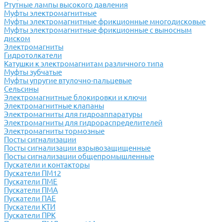
Ртутные лампы высокого давления
Муфты электромагнитные
Муфты электромагнитные фрикционные многодисковые
Муфты электромагнитные фрикционные с выносным
диском
Электромагниты
Гидротолкатели
Катушки к электромагнитам различного типа
Муфты зубчатые
Муфты упругие втулочно-пальцевые
Сельсины
Электромагнитные блокировки и ключи
Электромагнитные клапаны
Электромагниты для гидроаппаратуры
Электромагниты для гидрораспределителей
Электромагниты тормозные
Посты сигнализации
Посты сигнализации взрывозащищенные
Посты сигнализации общепромышленные
Пускатели и контакторы
Пускатели ПМ12
Пускатели ПМЕ
Пускатели ПМА
Пускатели ПАЕ
Пускатели КТИ
Пускатели ПРК