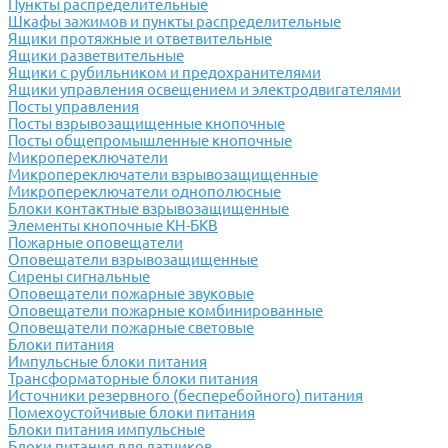
Пункты распределительные
Шкафы зажимов и пункты распределительные
Ящики протяжные и ответвительные
Ящики разветвительные
Ящики с рубильником и предохранителями
Ящики управления освещением и электродвигателями
Посты управления
Посты взрывозащищенные кнопочные
Посты общепромышленные кнопочные
Микропереключатели
Микропереключатели взрывозащищенные
Микропереключатели однополюсные
Блоки контактные взрывозащищенные
Элементы кнопочные КН-БКВ
Пожарные оповещатели
Оповещатели взрывозащищенные
Сирены сигнальные
Оповещатели пожарные звуковые
Оповещатели пожарные комбинированные
Оповещатели пожарные световые
Блоки питания
Импульсные блоки питания
Трансформаторные блоки питания
Источники резервного (бесперебойного) питания
Помехоустойчивые блоки питания
Блоки питания импульсные
Блоки питания для датчиков