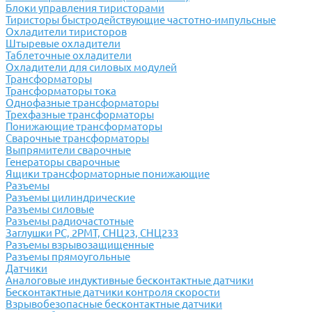
Блоки управления тиристорами
Тиристоры быстродействующие частотно-импульсные
Охладители тиристоров
Штыревые охладители
Таблеточные охладители
Охладители для силовых модулей
Трансформаторы
Трансформаторы тока
Однофазные трансформаторы
Трехфазные трансформаторы
Понижающие трансформаторы
Сварочные трансформаторы
Выпрямители сварочные
Генераторы сварочные
Ящики трансформаторные понижающие
Разъемы
Разъемы цилиндрические
Разъемы силовые
Разъемы радиочастотные
Заглушки РС, 2РМТ, СНЦ23, СНЦ233
Разъемы взрывозащищенные
Разъемы прямоугольные
Датчики
Аналоговые индуктивные бесконтактные датчики
Бесконтактные датчики контроля скорости
Взрывобезопасные бесконтактные датчики