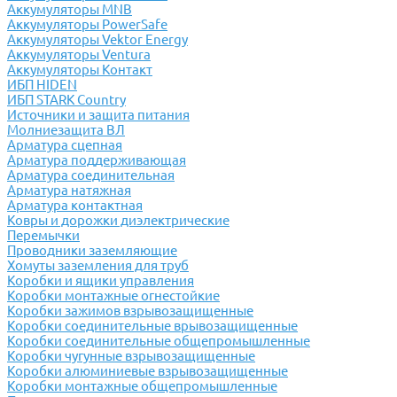
Аккумуляторы MNB
Аккумуляторы PowerSafe
Аккумуляторы Vektor Energy
Аккумуляторы Ventura
Аккумуляторы Контакт
ИБП HIDEN
ИБП STARK Country
Источники и защита питания
Молниезащита ВЛ
Арматура сцепная
Арматура поддерживающая
Арматура соединительная
Арматура натяжная
Арматура контактная
Ковры и дорожки диэлектрические
Перемычки
Проводники заземляющие
Хомуты заземления для труб
Коробки и ящики управления
Коробки монтажные огнестойкие
Коробки зажимов взрывозащищенные
Коробки соединительные врывозащищенные
Коробки соединительные общепромышленные
Коробки чугунные взрывозащищенные
Коробки алюминиевые взрывозащищенные
Коробки монтажные общепромышленные