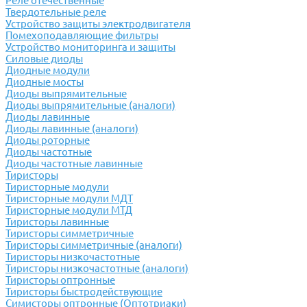
Реле отечественные
Твердотельные реле
Устройство защиты электродвигателя
Помехоподавляющие фильтры
Устройство мониторинга и защиты
Силовые диоды
Диодные модули
Диодные мосты
Диоды выпрямительные
Диоды выпрямительные (аналоги)
Диоды лавинные
Диоды лавинные (аналоги)
Диоды роторные
Диоды частотные
Диоды частотные лавинные
Тиристоры
Тиристорные модули
Тиристорные модули МДТ
Тиристорные модули МТД
Тиристоры лавинные
Тиристоры симметричные
Тиристоры симметричные (аналоги)
Тиристоры низкочастотные
Тиристоры низкочастотные (аналоги)
Тиристоры оптронные
Тиристоры быстродействующие
Симисторы оптронные (Оптотриаки)