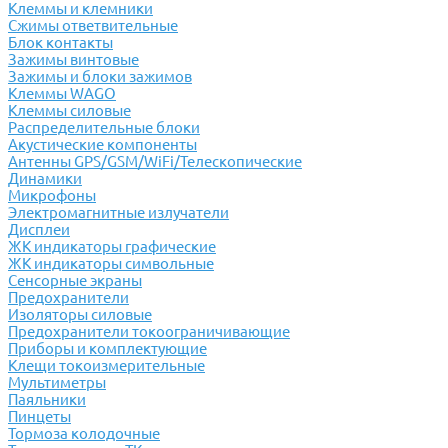
Клеммы и клемники
Cжимы ответвительные
Блок контакты
Зажимы винтовые
Зажимы и блоки зажимов
Клеммы WAGO
Клеммы силовые
Распределительные блоки
Акустические компоненты
Антенны GPS/GSM/WiFi/Телескопические
Динамики
Микрофоны
Электромагнитные излучатели
Дисплеи
ЖК индикаторы графические
ЖК индикаторы символьные
Сенсорные экраны
Предохранители
Изоляторы силовые
Предохранители токоограничивающие
Приборы и комплектующие
Клещи токоизмерительные
Мультиметры
Паяльники
Пинцеты
Тормоза колодочные