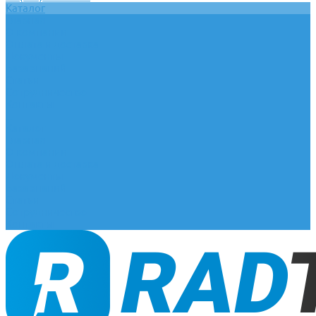
Каталог
Главная
О компании
Оплата и доставка
Документы
База знаний
Статьи
Сотрудничество
Контакты
...
Каталог
Главная
О компании
Оплата и доставка
Документы
База знаний
Статьи
Сотрудничество
Контакты