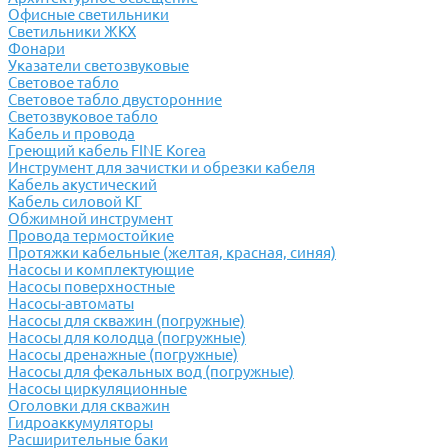
Офисные светильники
Светильники ЖКХ
Фонари
Указатели светозвуковые
Световое табло
Световое табло двусторонние
Светозвуковое табло
Кабель и провода
Греющий кабель FINE Korea
Инструмент для зачистки и обрезки кабеля
Кабель акустический
Кабель силовой КГ
Обжимной инструмент
Провода термостойкие
Протяжки кабельные (желтая, красная, синяя)
Насосы и комплектующие
Насосы поверхностные
Насосы-автоматы
Насосы для скважин (погружные)
Насосы для колодца (погружные)
Насосы дренажные (погружные)
Насосы для фекальных вод (погружные)
Насосы циркуляционные
Оголовки для скважин
Гидроаккумуляторы
Расширительные баки