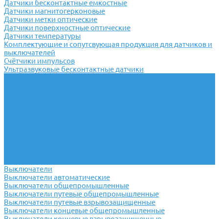
Датчики бесконтактные емкостные
Датчики магнитогерконовые
Датчики метки оптические
Датчики поверхностные оптические
Датчики температуры
Комплектующие и сопутсвующая продукция для датчиков и
выключателей
Счётчики импульсов
Ультразвуковые бесконтактные датчики
Переключатели
Универсальные переключатели
Переключатели кулачковые
Переключатели кнопочные
Переключатели крестовые
Переключатели пакетные
Переключатели пакетно-кулачковые
Переключатели поворотные
Тумблеры ТВ-1
Тумблеры
Антивандальные кнопки
Выключатели
Выключатели автоматические
Выключатели общепромышленные
Выключатели путевые общепромышленные
Выключатели путевые взрывозащищенные
Выключатели концевые общепромышленные
Выключатели концевые взрывозащищенные