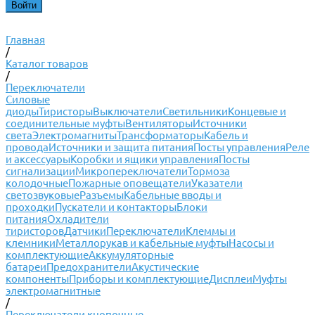
Главная
/
Каталог товаров
/
Переключатели
Силовые
диоды
Тиристоры
Выключатели
Светильники
Концевые и
соединительные муфты
Вентиляторы
Источники
света
Электромагниты
Трансформаторы
Кабель и
провода
Источники и защита питания
Посты управления
Реле
и аксессуары
Коробки и ящики управления
Посты
сигнализации
Микропереключатели
Тормоза
колодочные
Пожарные оповещатели
Указатели
светозвуковые
Разъемы
Кабельные вводы и
проходки
Пускатели и контакторы
Блоки
питания
Охладители
тиристоров
Датчики
Переключатели
Клеммы и
клемники
Металлорукав и кабельные муфты
Насосы и
комплектующие
Аккумуляторные
батареи
Предохранители
Акустические
компоненты
Приборы и комплектующие
Дисплеи
Муфты
электромагнитные
/
Переключатели кнопочные