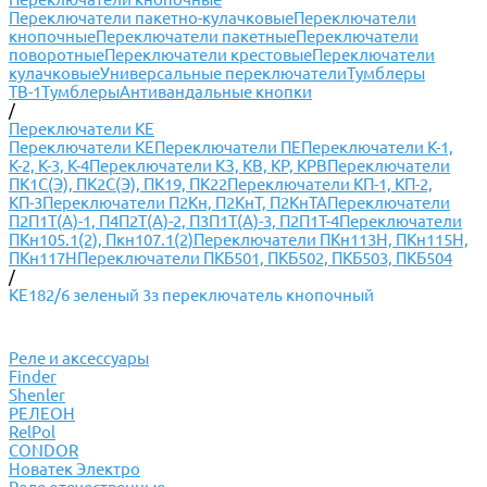
Переключатели пакетно-кулачковые
Переключатели
кнопочные
Переключатели пакетные
Переключатели
поворотные
Переключатели крестовые
Переключатели
кулачковые
Универсальные переключатели
Тумблеры
ТВ-1
Тумблеры
Антивандальные кнопки
/
Переключатели КЕ
Переключатели КЕ
Переключатели ПЕ
Переключатели К-1,
К-2, К-3, К-4
Переключатели КЗ, КВ, КР, КРВ
Переключатели
ПК1С(Э), ПК2С(Э), ПК19, ПК22
Переключатели КП-1, КП-2,
КП-3
Переключатели П2Кн, П2КнТ, П2КнТА
Переключатели
П2П1Т(А)-1, П4П2Т(А)-2, П3П1Т(А)-3, П2П1Т-4
Переключатели
ПКн105.1(2), Пкн107.1(2)
Переключатели ПКн113Н, ПКн115Н,
ПКн117Н
Переключатели ПКБ501, ПКБ502, ПКБ503, ПКБ504
/
КЕ182/6 зеленый 3з переключатель кнопочный
Реле и аксессуары
Finder
Shenler
РЕЛЕОН
RelPol
CONDOR
Новатек Электро