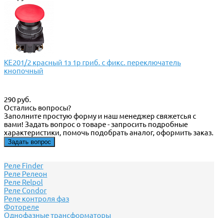
КЕ201/2 красный 1з 1р гриб. с фикс. переключатель
кнопочный
290 руб.
Остались вопросы?
Заполните простую форму и наш менеджер свяжетсья с
вами! Задать вопрос о товаре - запросить подробные
характеристики, помочь подобрать аналог, оформить заказ.
Задать вопрос
Реле Finder
Реле Релеон
Реле Relpol
Реле Сondor
Реле контроля фаз
Фотореле
Однофазные трансформаторы