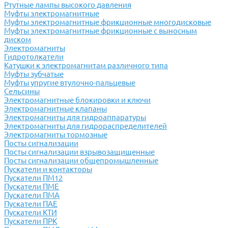
Ртутные лампы высокого давления
Муфты электромагнитные
Муфты электромагнитные фрикционные многодисковые
Муфты электромагнитные фрикционные с выносным
диском
Электромагниты
Гидротолкатели
Катушки к электромагнитам различного типа
Муфты зубчатые
Муфты упругие втулочно-пальцевые
Сельсины
Электромагнитные блокировки и ключи
Электромагнитные клапаны
Электромагниты для гидроаппаратуры
Электромагниты для гидрораспределителей
Электромагниты тормозные
Посты сигнализации
Посты сигнализации взрывозащищенные
Посты сигнализации общепромышленные
Пускатели и контакторы
Пускатели ПМ12
Пускатели ПМЕ
Пускатели ПМА
Пускатели ПАЕ
Пускатели КТИ
Пускатели ПРК