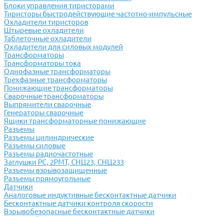
Блоки управления тиристорами
Тиристоры быстродействующие частотно-импульсные
Охладители тиристоров
Штыревые охладители
Таблеточные охладители
Охладители для силовых модулей
Трансформаторы
Трансформаторы тока
Однофазные трансформаторы
Трехфазные трансформаторы
Понижающие трансформаторы
Сварочные трансформаторы
Выпрямители сварочные
Генераторы сварочные
Ящики трансформаторные понижающие
Разъемы
Разъемы цилиндрические
Разъемы силовые
Разъемы радиочастотные
Заглушки РС, 2РМТ, СНЦ23, СНЦ233
Разъемы взрывозащищенные
Разъемы прямоугольные
Датчики
Аналоговые индуктивные бесконтактные датчики
Бесконтактные датчики контроля скорости
Взрывобезопасные бесконтактные датчики