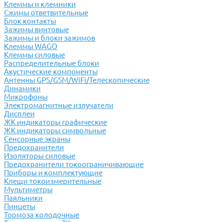
Клеммы и клемники
Cжимы ответвительные
Блок контакты
Зажимы винтовые
Зажимы и блоки зажимов
Клеммы WAGO
Клеммы силовые
Распределительные блоки
Акустические компоненты
Антенны GPS/GSM/WiFi/Телескопические
Динамики
Микрофоны
Электромагнитные излучатели
Дисплеи
ЖК индикаторы графические
ЖК индикаторы символьные
Сенсорные экраны
Предохранители
Изоляторы силовые
Предохранители токоограничивающие
Приборы и комплектующие
Клещи токоизмерительные
Мультиметры
Паяльники
Пинцеты
Тормоза колодочные