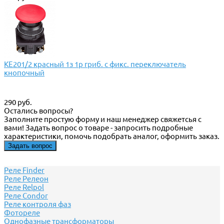
КЕ201/2 красный 1з 1р гриб. с фикс. переключатель
кнопочный
290 руб.
Остались вопросы?
Заполните простую форму и наш менеджер свяжетсья с
вами! Задать вопрос о товаре - запросить подробные
характеристики, помочь подобрать аналог, оформить заказ.
Задать вопрос
Реле Finder
Реле Релеон
Реле Relpol
Реле Сondor
Реле контроля фаз
Фотореле
Однофазные трансформаторы