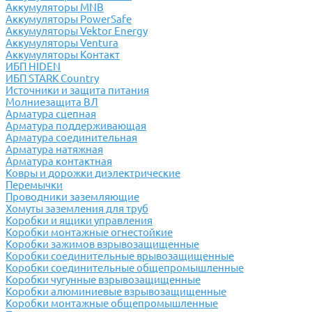
Аккумуляторы MNB
Аккумуляторы PowerSafe
Аккумуляторы Vektor Energy
Аккумуляторы Ventura
Аккумуляторы Контакт
ИБП HIDEN
ИБП STARK Country
Источники и защита питания
Молниезащита ВЛ
Арматура сцепная
Арматура поддерживающая
Арматура соединительная
Арматура натяжная
Арматура контактная
Ковры и дорожки диэлектрические
Перемычки
Проводники заземляющие
Хомуты заземления для труб
Коробки и ящики управления
Коробки монтажные огнестойкие
Коробки зажимов взрывозащищенные
Коробки соединительные врывозащищенные
Коробки соединительные общепромышленные
Коробки чугунные взрывозащищенные
Коробки алюминиевые взрывозащищенные
Коробки монтажные общепромышленные