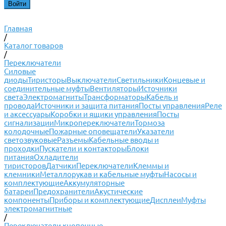
Главная
/
Каталог товаров
/
Переключатели
Силовые
диоды
Тиристоры
Выключатели
Светильники
Концевые и
соединительные муфты
Вентиляторы
Источники
света
Электромагниты
Трансформаторы
Кабель и
провода
Источники и защита питания
Посты управления
Реле
и аксессуары
Коробки и ящики управления
Посты
сигнализации
Микропереключатели
Тормоза
колодочные
Пожарные оповещатели
Указатели
светозвуковые
Разъемы
Кабельные вводы и
проходки
Пускатели и контакторы
Блоки
питания
Охладители
тиристоров
Датчики
Переключатели
Клеммы и
клемники
Металлорукав и кабельные муфты
Насосы и
комплектующие
Аккумуляторные
батареи
Предохранители
Акустические
компоненты
Приборы и комплектующие
Дисплеи
Муфты
электромагнитные
/
Переключатели кнопочные