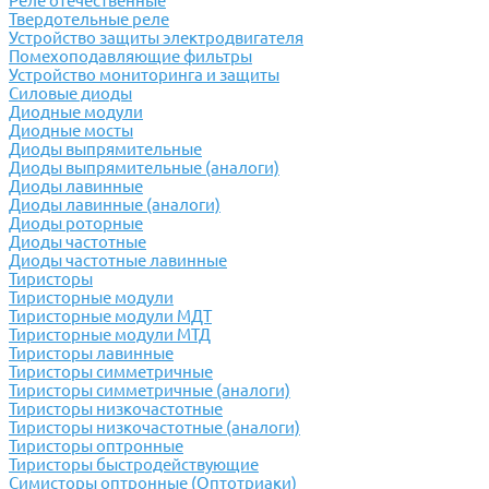
Реле отечественные
Твердотельные реле
Устройство защиты электродвигателя
Помехоподавляющие фильтры
Устройство мониторинга и защиты
Силовые диоды
Диодные модули
Диодные мосты
Диоды выпрямительные
Диоды выпрямительные (аналоги)
Диоды лавинные
Диоды лавинные (аналоги)
Диоды роторные
Диоды частотные
Диоды частотные лавинные
Тиристоры
Тиристорные модули
Тиристорные модули МДТ
Тиристорные модули МТД
Тиристоры лавинные
Тиристоры симметричные
Тиристоры симметричные (аналоги)
Тиристоры низкочастотные
Тиристоры низкочастотные (аналоги)
Тиристоры оптронные
Тиристоры быстродействующие
Симисторы оптронные (Оптотриаки)