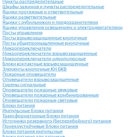
Пункты распределительные
Шкафы зажимов и пункты распределительные
Ящики протяжные и ответвительные
Ящики разветвительные
Ящики с рубильником и предохранителями
Ящики управления освещением и электродвигателями
Посты управления
Посты взрывозащищенные кнопочные
Посты общепромышленные кнопочные
Микропереключатели
Микропереключатели взрывозащищенные
Микропереключатели однополюсные
Блоки контактные взрывозащищенные
Элементы кнопочные КН-БКВ
Пожарные оповещатели
Оповещатели взрывозащищенные
Сирены сигнальные
Оповещатели пожарные звуковые
Оповещатели пожарные комбинированные
Оповещатели пожарные световые
Блоки питания
Импульсные блоки питания
Трансформаторные блоки питания
Источники резервного (бесперебойного) питания
Помехоустойчивые блоки питания
Блоки питания импульсные
Блоки питания для датчиков