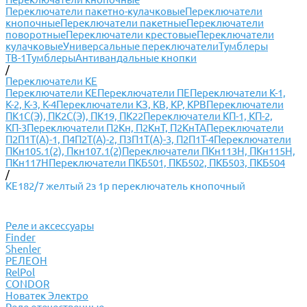
Переключатели пакетно-кулачковые
Переключатели
кнопочные
Переключатели пакетные
Переключатели
поворотные
Переключатели крестовые
Переключатели
кулачковые
Универсальные переключатели
Тумблеры
ТВ-1
Тумблеры
Антивандальные кнопки
/
Переключатели КЕ
Переключатели КЕ
Переключатели ПЕ
Переключатели К-1,
К-2, К-3, К-4
Переключатели КЗ, КВ, КР, КРВ
Переключатели
ПК1С(Э), ПК2С(Э), ПК19, ПК22
Переключатели КП-1, КП-2,
КП-3
Переключатели П2Кн, П2КнТ, П2КнТА
Переключатели
П2П1Т(А)-1, П4П2Т(А)-2, П3П1Т(А)-3, П2П1Т-4
Переключатели
ПКн105.1(2), Пкн107.1(2)
Переключатели ПКн113Н, ПКн115Н,
ПКн117Н
Переключатели ПКБ501, ПКБ502, ПКБ503, ПКБ504
/
КЕ182/7 желтый 2з 1р переключатель кнопочный
Реле и аксессуары
Finder
Shenler
РЕЛЕОН
RelPol
CONDOR
Новатек Электро