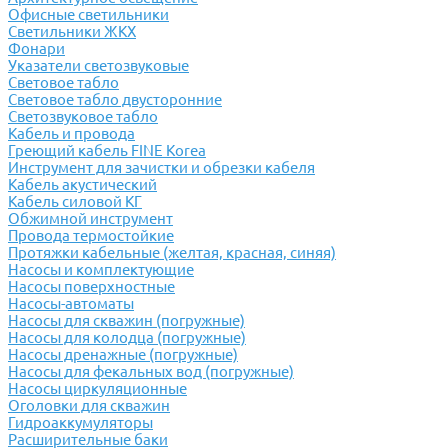
Офисные светильники
Светильники ЖКХ
Фонари
Указатели светозвуковые
Световое табло
Световое табло двусторонние
Светозвуковое табло
Кабель и провода
Греющий кабель FINE Korea
Инструмент для зачистки и обрезки кабеля
Кабель акустический
Кабель силовой КГ
Обжимной инструмент
Провода термостойкие
Протяжки кабельные (желтая, красная, синяя)
Насосы и комплектующие
Насосы поверхностные
Насосы-автоматы
Насосы для скважин (погружные)
Насосы для колодца (погружные)
Насосы дренажные (погружные)
Насосы для фекальных вод (погружные)
Насосы циркуляционные
Оголовки для скважин
Гидроаккумуляторы
Расширительные баки