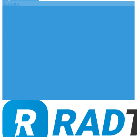
Каталог
Главная
О компании
Оплата и доставка
Документы
База знаний
Статьи
Сотрудничество
Контакты
...
Каталог
Главная
О компании
Оплата и доставка
Документы
База знаний
Статьи
Сотрудничество
Контакты