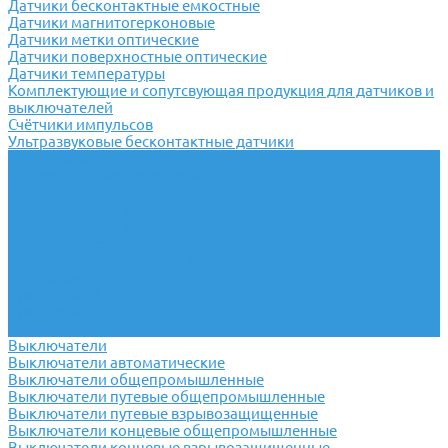
Датчики бесконтактные емкостные
Датчики магнитогерконовые
Датчики метки оптические
Датчики поверхностные оптические
Датчики температуры
Комплектующие и сопутсвующая продукция для датчиков и
выключателей
Счётчики импульсов
Ультразвуковые бесконтактные датчики
Переключатели
Универсальные переключатели
Переключатели кулачковые
Переключатели кнопочные
Переключатели крестовые
Переключатели пакетные
Переключатели пакетно-кулачковые
Переключатели поворотные
Тумблеры ТВ-1
Тумблеры
Антивандальные кнопки
Выключатели
Выключатели автоматические
Выключатели общепромышленные
Выключатели путевые общепромышленные
Выключатели путевые взрывозащищенные
Выключатели концевые общепромышленные
Выключатели концевые взрывозащищенные