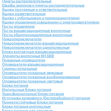
Пункты распределительные
Шкафы зажимов и пункты распределительные
Ящики протяжные и ответвительные
Ящики разветвительные
Ящики с рубильником и предохранителями
Ящики управления освещением и электродвигателями
Посты управления
Посты взрывозащищенные кнопочные
Посты общепромышленные кнопочные
Микропереключатели
Микропереключатели взрывозащищенные
Микропереключатели однополюсные
Блоки контактные взрывозащищенные
Элементы кнопочные КН-БКВ
Пожарные оповещатели
Оповещатели взрывозащищенные
Сирены сигнальные
Оповещатели пожарные звуковые
Оповещатели пожарные комбинированные
Оповещатели пожарные световые
Блоки питания
Импульсные блоки питания
Трансформаторные блоки питания
Источники резервного (бесперебойного) питания
Помехоустойчивые блоки питания
Блоки питания импульсные
Блоки питания для датчиков