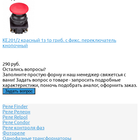
КЕ201/2 красный 1з 1р гриб. с фикс. переключатель
кнопочный
290 руб.
Остались вопросы?
Заполните простую форму и наш менеджер свяжетсья с
вами! Задать вопрос о товаре - запросить подробные
характеристики, помочь подобрать аналог, оформить заказ.
Задать вопрос
Реле Finder
Реле Релеон
Реле Relpol
Реле Сondor
Реле контроля фаз
Фотореле
Однофазные трансформаторы