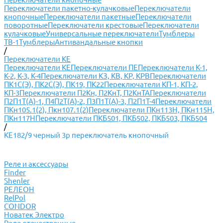
Переключатели пакетно-кулачковые
Переключатели
кнопочные
Переключатели пакетные
Переключатели
поворотные
Переключатели крестовые
Переключатели
кулачковые
Универсальные переключатели
Тумблеры
ТВ-1
Тумблеры
Антивандальные кнопки
/
Переключатели КЕ
Переключатели КЕ
Переключатели ПЕ
Переключатели К-1,
К-2, К-3, К-4
Переключатели КЗ, КВ, КР, КРВ
Переключатели
ПК1С(Э), ПК2С(Э), ПК19, ПК22
Переключатели КП-1, КП-2,
КП-3
Переключатели П2Кн, П2КнТ, П2КнТА
Переключатели
П2П1Т(А)-1, П4П2Т(А)-2, П3П1Т(А)-3, П2П1Т-4
Переключатели
ПКн105.1(2), Пкн107.1(2)
Переключатели ПКн113Н, ПКн115Н,
ПКн117Н
Переключатели ПКБ501, ПКБ502, ПКБ503, ПКБ504
/
КЕ182/9 черный 3р переключатель кнопочный
Реле и аксессуары
Finder
Shenler
РЕЛЕОН
RelPol
CONDOR
Новатек Электро