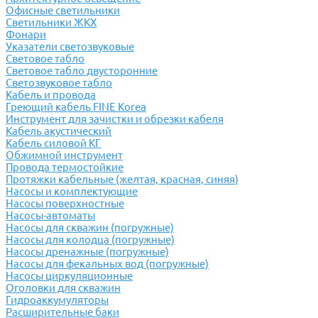
Офисные светильники
Светильники ЖКХ
Фонари
Указатели светозвуковые
Световое табло
Световое табло двусторонние
Светозвуковое табло
Кабель и провода
Греющий кабель FINE Korea
Инструмент для зачистки и обрезки кабеля
Кабель акустический
Кабель силовой КГ
Обжимной инструмент
Провода термостойкие
Протяжки кабельные (желтая, красная, синяя)
Насосы и комплектующие
Насосы поверхностные
Насосы-автоматы
Насосы для скважин (погружные)
Насосы для колодца (погружные)
Насосы дренажные (погружные)
Насосы для фекальных вод (погружные)
Насосы циркуляционные
Оголовки для скважин
Гидроаккумуляторы
Расширительные баки