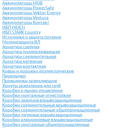
Аккумуляторы MNB
Аккумуляторы PowerSafe
Аккумуляторы Vektor Energy
Аккумуляторы Ventura
Аккумуляторы Контакт
ИБП HIDEN
ИБП STARK Country
Источники и защита питания
Молниезащита ВЛ
Арматура сцепная
Арматура поддерживающая
Арматура соединительная
Арматура натяжная
Арматура контактная
Ковры и дорожки диэлектрические
Перемычки
Проводники заземляющие
Хомуты заземления для труб
Коробки и ящики управления
Коробки монтажные огнестойкие
Коробки зажимов взрывозащищенные
Коробки соединительные врывозащищенные
Коробки соединительные общепромышленные
Коробки чугунные взрывозащищенные
Коробки алюминиевые взрывозащищенные
Коробки монтажные общепромышленные