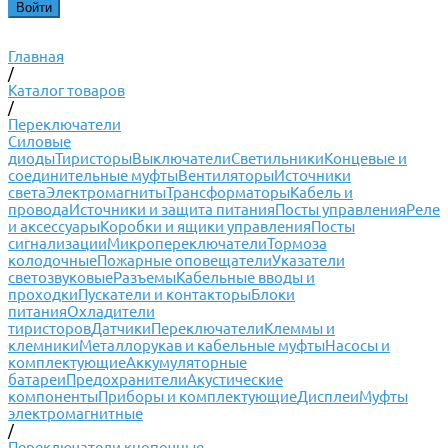
Главная
/
Каталог товаров
/
Переключатели
Силовые
диоды
Тиристоры
Выключатели
Светильники
Концевые и
соединительные муфты
Вентиляторы
Источники
света
Электромагниты
Трансформаторы
Кабель и
провода
Источники и защита питания
Посты управления
Реле
и аксессуары
Коробки и ящики управления
Посты
сигнализации
Микропереключатели
Тормоза
колодочные
Пожарные оповещатели
Указатели
светозвуковые
Разъемы
Кабельные вводы и
проходки
Пускатели и контакторы
Блоки
питания
Охладители
тиристоров
Датчики
Переключатели
Клеммы и
клемники
Металлорукав и кабельные муфты
Насосы и
комплектующие
Аккумуляторные
батареи
Предохранители
Акустические
компоненты
Приборы и комплектующие
Дисплеи
Муфты
электромагнитные
/
Переключатели кнопочные