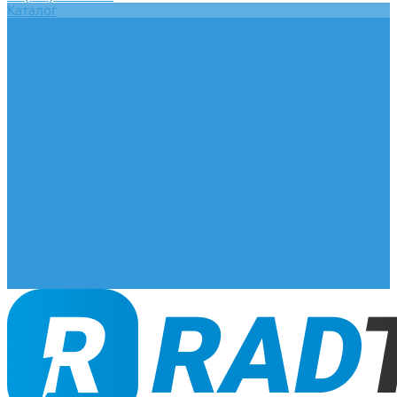
Каталог
Главная
О компании
Оплата и доставка
Документы
База знаний
Статьи
Сотрудничество
Контакты
...
Каталог
Главная
О компании
Оплата и доставка
Документы
База знаний
Статьи
Сотрудничество
Контакты