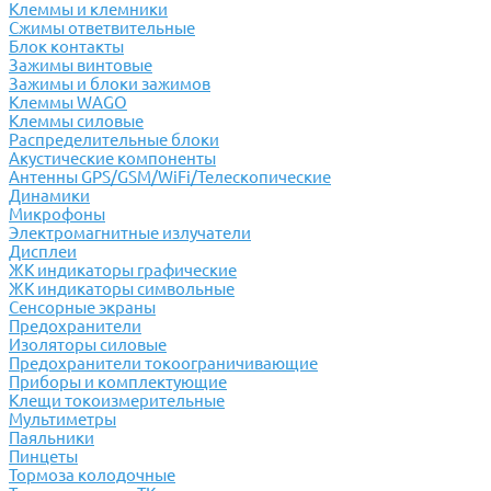
Клеммы и клемники
Cжимы ответвительные
Блок контакты
Зажимы винтовые
Зажимы и блоки зажимов
Клеммы WAGO
Клеммы силовые
Распределительные блоки
Акустические компоненты
Антенны GPS/GSM/WiFi/Телескопические
Динамики
Микрофоны
Электромагнитные излучатели
Дисплеи
ЖК индикаторы графические
ЖК индикаторы символьные
Сенсорные экраны
Предохранители
Изоляторы силовые
Предохранители токоограничивающие
Приборы и комплектующие
Клещи токоизмерительные
Мультиметры
Паяльники
Пинцеты
Тормоза колодочные