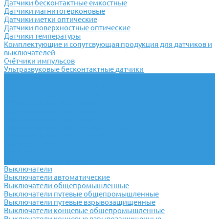
Датчики бесконтактные емкостные
Датчики магнитогерконовые
Датчики метки оптические
Датчики поверхностные оптические
Датчики температуры
Комплектующие и сопутсвующая продукция для датчиков и
выключателей
Счётчики импульсов
Ультразвуковые бесконтактные датчики
Переключатели
Универсальные переключатели
Переключатели кулачковые
Переключатели кнопочные
Переключатели крестовые
Переключатели пакетные
Переключатели пакетно-кулачковые
Переключатели поворотные
Тумблеры ТВ-1
Тумблеры
Антивандальные кнопки
Выключатели
Выключатели автоматические
Выключатели общепромышленные
Выключатели путевые общепромышленные
Выключатели путевые взрывозащищенные
Выключатели концевые общепромышленные
Выключатели концевые взрывозащищенные