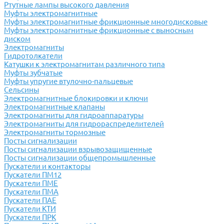
Ртутные лампы высокого давления
Муфты электромагнитные
Муфты электромагнитные фрикционные многодисковые
Муфты электромагнитные фрикционные с выносным
диском
Электромагниты
Гидротолкатели
Катушки к электромагнитам различного типа
Муфты зубчатые
Муфты упругие втулочно-пальцевые
Сельсины
Электромагнитные блокировки и ключи
Электромагнитные клапаны
Электромагниты для гидроаппаратуры
Электромагниты для гидрораспределителей
Электромагниты тормозные
Посты сигнализации
Посты сигнализации взрывозащищенные
Посты сигнализации общепромышленные
Пускатели и контакторы
Пускатели ПМ12
Пускатели ПМЕ
Пускатели ПМА
Пускатели ПАЕ
Пускатели КТИ
Пускатели ПРК