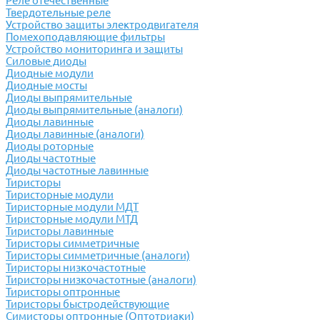
Реле отечественные
Твердотельные реле
Устройство защиты электродвигателя
Помехоподавляющие фильтры
Устройство мониторинга и защиты
Силовые диоды
Диодные модули
Диодные мосты
Диоды выпрямительные
Диоды выпрямительные (аналоги)
Диоды лавинные
Диоды лавинные (аналоги)
Диоды роторные
Диоды частотные
Диоды частотные лавинные
Тиристоры
Тиристорные модули
Тиристорные модули МДТ
Тиристорные модули МТД
Тиристоры лавинные
Тиристоры симметричные
Тиристоры симметричные (аналоги)
Тиристоры низкочастотные
Тиристоры низкочастотные (аналоги)
Тиристоры оптронные
Тиристоры быстродействующие
Симисторы оптронные (Оптотриаки)