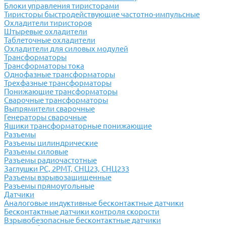
Блоки управления тиристорами
Тиристоры быстродействующие частотно-импульсные
Охладители тиристоров
Штыревые охладители
Таблеточные охладители
Охладители для силовых модулей
Трансформаторы
Трансформаторы тока
Однофазные трансформаторы
Трехфазные трансформаторы
Понижающие трансформаторы
Сварочные трансформаторы
Выпрямители сварочные
Генераторы сварочные
Ящики трансформаторные понижающие
Разъемы
Разъемы цилиндрические
Разъемы силовые
Разъемы радиочастотные
Заглушки РС, 2РМТ, СНЦ23, СНЦ233
Разъемы взрывозащищенные
Разъемы прямоугольные
Датчики
Аналоговые индуктивные бесконтактные датчики
Бесконтактные датчики контроля скорости
Взрывобезопасные бесконтактные датчики