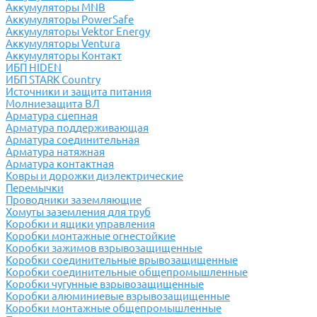
Аккумуляторы MNB
Аккумуляторы PowerSafe
Аккумуляторы Vektor Energy
Аккумуляторы Ventura
Аккумуляторы Контакт
ИБП HIDEN
ИБП STARK Country
Источники и защита питания
Молниезащита ВЛ
Арматура сцепная
Арматура поддерживающая
Арматура соединительная
Арматура натяжная
Арматура контактная
Ковры и дорожки диэлектрические
Перемычки
Проводники заземляющие
Хомуты заземления для труб
Коробки и ящики управления
Коробки монтажные огнестойкие
Коробки зажимов взрывозащищенные
Коробки соединительные врывозащищенные
Коробки соединительные общепромышленные
Коробки чугунные взрывозащищенные
Коробки алюминиевые взрывозащищенные
Коробки монтажные общепромышленные