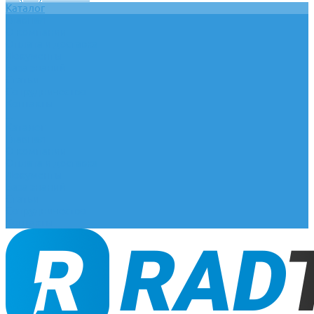
Каталог
Главная
О компании
Оплата и доставка
Документы
База знаний
Статьи
Сотрудничество
Контакты
...
Каталог
Главная
О компании
Оплата и доставка
Документы
База знаний
Статьи
Сотрудничество
Контакты