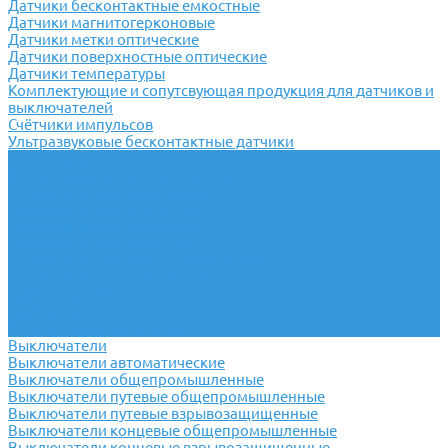
Датчики бесконтактные емкостные
Датчики магнитогерконовые
Датчики метки оптические
Датчики поверхностные оптические
Датчики температуры
Комплектующие и сопутсвующая продукция для датчиков и
выключателей
Счётчики импульсов
Ультразвуковые бесконтактные датчики
Переключатели
Универсальные переключатели
Переключатели кулачковые
Переключатели кнопочные
Переключатели крестовые
Переключатели пакетные
Переключатели пакетно-кулачковые
Переключатели поворотные
Тумблеры ТВ-1
Тумблеры
Антивандальные кнопки
Выключатели
Выключатели автоматические
Выключатели общепромышленные
Выключатели путевые общепромышленные
Выключатели путевые взрывозащищенные
Выключатели концевые общепромышленные
Выключатели концевые взрывозащищенные