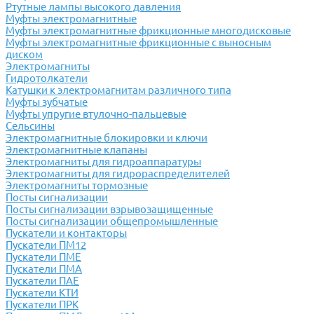
Ртутные лампы высокого давления
Муфты электромагнитные
Муфты электромагнитные фрикционные многодисковые
Муфты электромагнитные фрикционные с выносным
диском
Электромагниты
Гидротолкатели
Катушки к электромагнитам различного типа
Муфты зубчатые
Муфты упругие втулочно-пальцевые
Сельсины
Электромагнитные блокировки и ключи
Электромагнитные клапаны
Электромагниты для гидроаппаратуры
Электромагниты для гидрораспределителей
Электромагниты тормозные
Посты сигнализации
Посты сигнализации взрывозащищенные
Посты сигнализации общепромышленные
Пускатели и контакторы
Пускатели ПМ12
Пускатели ПМЕ
Пускатели ПМА
Пускатели ПАЕ
Пускатели КТИ
Пускатели ПРК