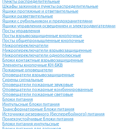
Пункты распределительные
Шкафы зажимов и пункты распределительные
Ящики протяжные и ответвительные
Ящики разветвительные
Ящики с рубильником и предохранителями
Ящики управления освещением и электродвигателями
Посты управления
Посты взрывозащищенные кнопочные
Посты общепромышленные кнопочные
Микропереключатели
Микропереключатели взрывозащищенные
Микропереключатели однополюсные
Блоки контактные взрывозащищенные
Элементы кнопочные КН-БКВ
Пожарные оповещатели
Оповещатели взрывозащищенные
Сирены сигнальные
Оповещатели пожарные звуковые
Оповещатели пожарные комбинированные
Оповещатели пожарные световые
Блоки питания
Импульсные блоки питания
Трансформаторные блоки питания
Источники резервного (бесперебойного) питания
Помехоустойчивые блоки питания
Блоки питания импульсные
Блоки питания для датчиков