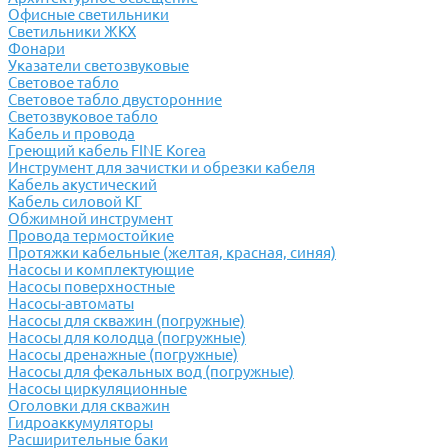
Офисные светильники
Светильники ЖКХ
Фонари
Указатели светозвуковые
Световое табло
Световое табло двусторонние
Светозвуковое табло
Кабель и провода
Греющий кабель FINE Korea
Инструмент для зачистки и обрезки кабеля
Кабель акустический
Кабель силовой КГ
Обжимной инструмент
Провода термостойкие
Протяжки кабельные (желтая, красная, синяя)
Насосы и комплектующие
Насосы поверхностные
Насосы-автоматы
Насосы для скважин (погружные)
Насосы для колодца (погружные)
Насосы дренажные (погружные)
Насосы для фекальных вод (погружные)
Насосы циркуляционные
Оголовки для скважин
Гидроаккумуляторы
Расширительные баки