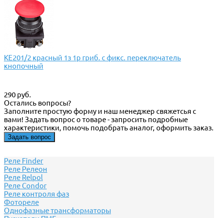
КЕ201/2 красный 1з 1р гриб. с фикс. переключатель
кнопочный
290 руб.
Остались вопросы?
Заполните простую форму и наш менеджер свяжетсья с
вами! Задать вопрос о товаре - запросить подробные
характеристики, помочь подобрать аналог, оформить заказ.
Задать вопрос
Реле Finder
Реле Релеон
Реле Relpol
Реле Сondor
Реле контроля фаз
Фотореле
Однофазные трансформаторы