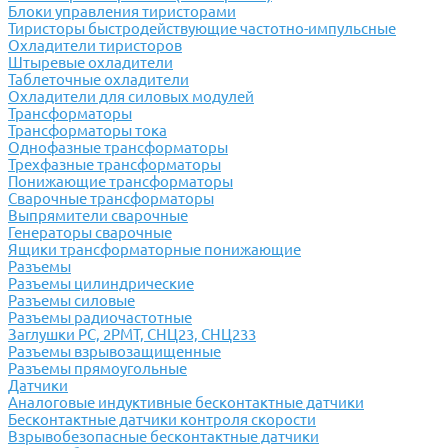
Блоки управления тиристорами
Тиристоры быстродействующие частотно-импульсные
Охладители тиристоров
Штыревые охладители
Таблеточные охладители
Охладители для силовых модулей
Трансформаторы
Трансформаторы тока
Однофазные трансформаторы
Трехфазные трансформаторы
Понижающие трансформаторы
Сварочные трансформаторы
Выпрямители сварочные
Генераторы сварочные
Ящики трансформаторные понижающие
Разъемы
Разъемы цилиндрические
Разъемы силовые
Разъемы радиочастотные
Заглушки РС, 2РМТ, СНЦ23, СНЦ233
Разъемы взрывозащищенные
Разъемы прямоугольные
Датчики
Аналоговые индуктивные бесконтактные датчики
Бесконтактные датчики контроля скорости
Взрывобезопасные бесконтактные датчики