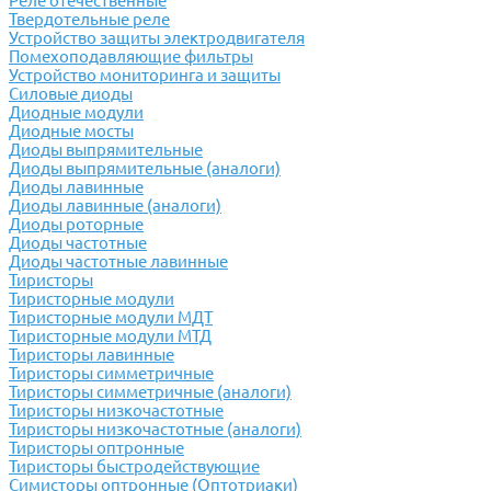
Реле отечественные
Твердотельные реле
Устройство защиты электродвигателя
Помехоподавляющие фильтры
Устройство мониторинга и защиты
Силовые диоды
Диодные модули
Диодные мосты
Диоды выпрямительные
Диоды выпрямительные (аналоги)
Диоды лавинные
Диоды лавинные (аналоги)
Диоды роторные
Диоды частотные
Диоды частотные лавинные
Тиристоры
Тиристорные модули
Тиристорные модули МДТ
Тиристорные модули МТД
Тиристоры лавинные
Тиристоры симметричные
Тиристоры симметричные (аналоги)
Тиристоры низкочастотные
Тиристоры низкочастотные (аналоги)
Тиристоры оптронные
Тиристоры быстродействующие
Симисторы оптронные (Оптотриаки)