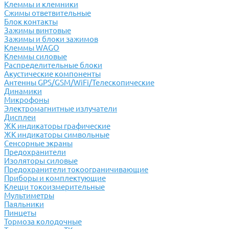
Клеммы и клемники
Cжимы ответвительные
Блок контакты
Зажимы винтовые
Зажимы и блоки зажимов
Клеммы WAGO
Клеммы силовые
Распределительные блоки
Акустические компоненты
Антенны GPS/GSM/WiFi/Телескопические
Динамики
Микрофоны
Электромагнитные излучатели
Дисплеи
ЖК индикаторы графические
ЖК индикаторы символьные
Сенсорные экраны
Предохранители
Изоляторы силовые
Предохранители токоограничивающие
Приборы и комплектующие
Клещи токоизмерительные
Мультиметры
Паяльники
Пинцеты
Тормоза колодочные