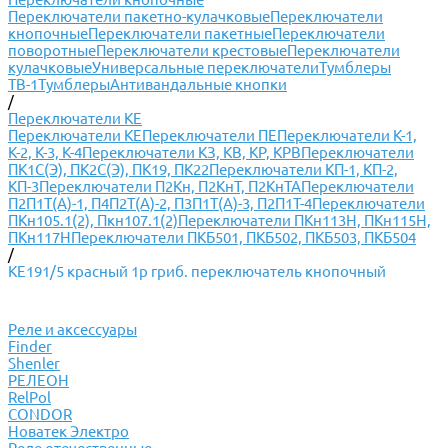
Переключатели пакетно-кулачковые
Переключатели
кнопочные
Переключатели пакетные
Переключатели
поворотные
Переключатели крестовые
Переключатели
кулачковые
Универсальные переключатели
Тумблеры
ТВ-1
Тумблеры
Антивандальные кнопки
/
Переключатели КЕ
Переключатели КЕ
Переключатели ПЕ
Переключатели К-1,
К-2, К-3, К-4
Переключатели КЗ, КВ, КР, КРВ
Переключатели
ПК1С(Э), ПК2С(Э), ПК19, ПК22
Переключатели КП-1, КП-2,
КП-3
Переключатели П2Кн, П2КнТ, П2КнТА
Переключатели
П2П1Т(А)-1, П4П2Т(А)-2, П3П1Т(А)-3, П2П1Т-4
Переключатели
ПКн105.1(2), Пкн107.1(2)
Переключатели ПКн113Н, ПКн115Н,
ПКн117Н
Переключатели ПКБ501, ПКБ502, ПКБ503, ПКБ504
/
КЕ191/5 красный 1р гриб. переключатель кнопочный
Реле и аксессуары
Finder
Shenler
РЕЛЕОН
RelPol
CONDOR
Новатек Электро