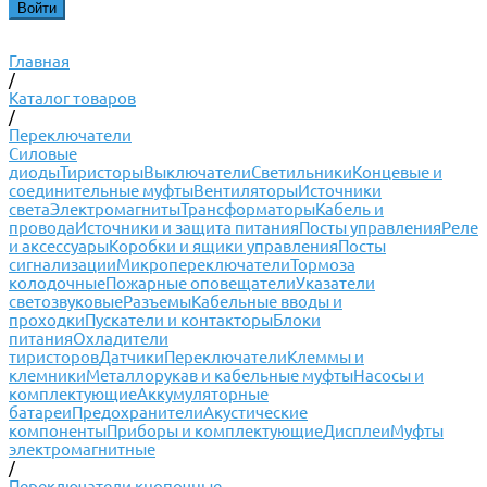
Главная
/
Каталог товаров
/
Переключатели
Силовые
диоды
Тиристоры
Выключатели
Светильники
Концевые и
соединительные муфты
Вентиляторы
Источники
света
Электромагниты
Трансформаторы
Кабель и
провода
Источники и защита питания
Посты управления
Реле
и аксессуары
Коробки и ящики управления
Посты
сигнализации
Микропереключатели
Тормоза
колодочные
Пожарные оповещатели
Указатели
светозвуковые
Разъемы
Кабельные вводы и
проходки
Пускатели и контакторы
Блоки
питания
Охладители
тиристоров
Датчики
Переключатели
Клеммы и
клемники
Металлорукав и кабельные муфты
Насосы и
комплектующие
Аккумуляторные
батареи
Предохранители
Акустические
компоненты
Приборы и комплектующие
Дисплеи
Муфты
электромагнитные
/
Переключатели кнопочные