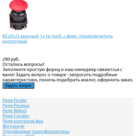
КЕ201/2 красный 1з 1р гриб. с фикс. переключатель
кнопочный
290 руб.
Остались вопросы?
Заполните простую форму и наш менеджер свяжетсья с
вами! Задать вопрос о товаре - запросить подробные
характеристики, помочь подобрать аналог, оформить заказ.
Задать вопрос
Реле Finder
Реле Релеон
Реле Relpol
Реле Сondor
Реле контроля фаз
Фотореле
Однофазные трансформаторы