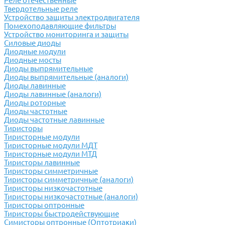
Реле отечественные
Твердотельные реле
Устройство защиты электродвигателя
Помехоподавляющие фильтры
Устройство мониторинга и защиты
Силовые диоды
Диодные модули
Диодные мосты
Диоды выпрямительные
Диоды выпрямительные (аналоги)
Диоды лавинные
Диоды лавинные (аналоги)
Диоды роторные
Диоды частотные
Диоды частотные лавинные
Тиристоры
Тиристорные модули
Тиристорные модули МДТ
Тиристорные модули МТД
Тиристоры лавинные
Тиристоры симметричные
Тиристоры симметричные (аналоги)
Тиристоры низкочастотные
Тиристоры низкочастотные (аналоги)
Тиристоры оптронные
Тиристоры быстродействующие
Симисторы оптронные (Оптотриаки)