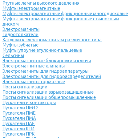
Ртутные лампы высокого давления
Муфты электромагнитные
Муфты электромагнитные фрикционные многодисковые
Муфты электромагнитные фрикционные с выносным
диском
Электромагниты
Гидротолкатели
Катушки к электромагнитам различного типа
Муфты зубчатые
Муфты упругие втулочно-пальцевые
Сельсины
Электромагнитные блокировки и ключи
Электромагнитные клапаны
Электромагниты для гидроаппаратуры
Электромагниты для гидрораспределителей
Электромагниты тормозные
Посты сигнализации
Посты сигнализации взрывозащищенные
Посты сигнализации общепромышленные
Пускатели и контакторы
Пускатели ПМ12
Пускатели ПМЕ
Пускатели ПМА
Пускатели ПАЕ
Пускатели КТИ
Пускатели ПРК