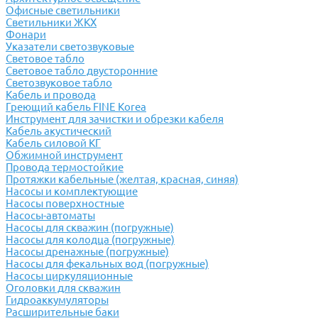
Офисные светильники
Светильники ЖКХ
Фонари
Указатели светозвуковые
Световое табло
Световое табло двусторонние
Светозвуковое табло
Кабель и провода
Греющий кабель FINE Korea
Инструмент для зачистки и обрезки кабеля
Кабель акустический
Кабель силовой КГ
Обжимной инструмент
Провода термостойкие
Протяжки кабельные (желтая, красная, синяя)
Насосы и комплектующие
Насосы поверхностные
Насосы-автоматы
Насосы для скважин (погружные)
Насосы для колодца (погружные)
Насосы дренажные (погружные)
Насосы для фекальных вод (погружные)
Насосы циркуляционные
Оголовки для скважин
Гидроаккумуляторы
Расширительные баки