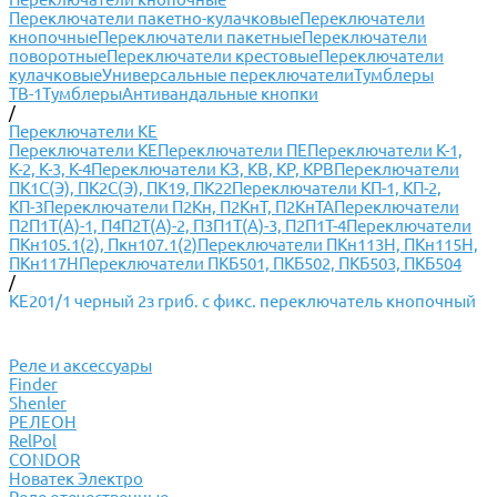
Переключатели пакетно-кулачковые
Переключатели
кнопочные
Переключатели пакетные
Переключатели
поворотные
Переключатели крестовые
Переключатели
кулачковые
Универсальные переключатели
Тумблеры
ТВ-1
Тумблеры
Антивандальные кнопки
/
Переключатели КЕ
Переключатели КЕ
Переключатели ПЕ
Переключатели К-1,
К-2, К-3, К-4
Переключатели КЗ, КВ, КР, КРВ
Переключатели
ПК1С(Э), ПК2С(Э), ПК19, ПК22
Переключатели КП-1, КП-2,
КП-3
Переключатели П2Кн, П2КнТ, П2КнТА
Переключатели
П2П1Т(А)-1, П4П2Т(А)-2, П3П1Т(А)-3, П2П1Т-4
Переключатели
ПКн105.1(2), Пкн107.1(2)
Переключатели ПКн113Н, ПКн115Н,
ПКн117Н
Переключатели ПКБ501, ПКБ502, ПКБ503, ПКБ504
/
КЕ201/1 черный 2з гриб. с фикс. переключатель кнопочный
Реле и аксессуары
Finder
Shenler
РЕЛЕОН
RelPol
CONDOR
Новатек Электро