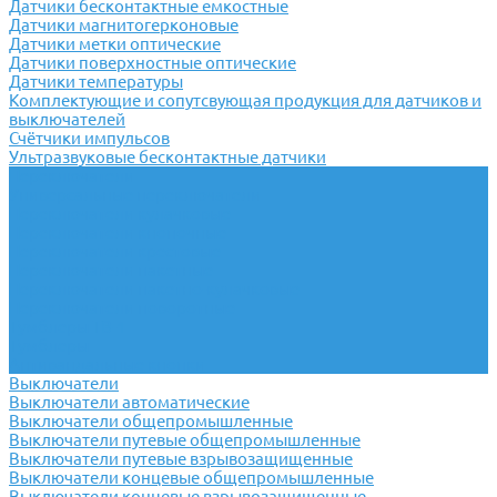
Датчики бесконтактные емкостные
Датчики магнитогерконовые
Датчики метки оптические
Датчики поверхностные оптические
Датчики температуры
Комплектующие и сопутсвующая продукция для датчиков и
выключателей
Счётчики импульсов
Ультразвуковые бесконтактные датчики
Переключатели
Универсальные переключатели
Переключатели кулачковые
Переключатели кнопочные
Переключатели крестовые
Переключатели пакетные
Переключатели пакетно-кулачковые
Переключатели поворотные
Тумблеры ТВ-1
Тумблеры
Антивандальные кнопки
Выключатели
Выключатели автоматические
Выключатели общепромышленные
Выключатели путевые общепромышленные
Выключатели путевые взрывозащищенные
Выключатели концевые общепромышленные
Выключатели концевые взрывозащищенные