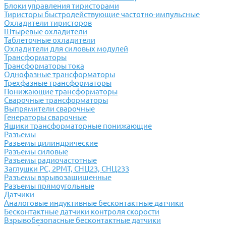
Блоки управления тиристорами
Тиристоры быстродействующие частотно-импульсные
Охладители тиристоров
Штыревые охладители
Таблеточные охладители
Охладители для силовых модулей
Трансформаторы
Трансформаторы тока
Однофазные трансформаторы
Трехфазные трансформаторы
Понижающие трансформаторы
Сварочные трансформаторы
Выпрямители сварочные
Генераторы сварочные
Ящики трансформаторные понижающие
Разъемы
Разъемы цилиндрические
Разъемы силовые
Разъемы радиочастотные
Заглушки РС, 2РМТ, СНЦ23, СНЦ233
Разъемы взрывозащищенные
Разъемы прямоугольные
Датчики
Аналоговые индуктивные бесконтактные датчики
Бесконтактные датчики контроля скорости
Взрывобезопасные бесконтактные датчики