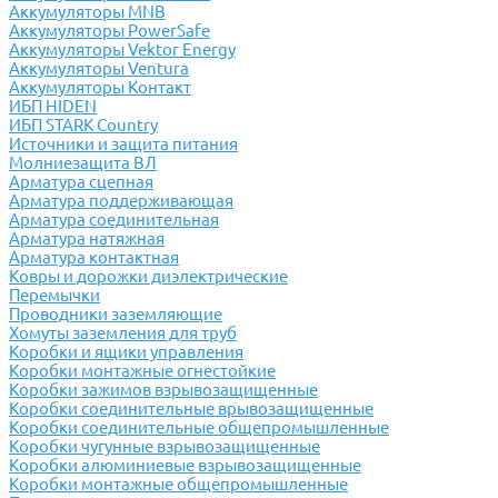
Аккумуляторы MNB
Аккумуляторы PowerSafe
Аккумуляторы Vektor Energy
Аккумуляторы Ventura
Аккумуляторы Контакт
ИБП HIDEN
ИБП STARK Country
Источники и защита питания
Молниезащита ВЛ
Арматура сцепная
Арматура поддерживающая
Арматура соединительная
Арматура натяжная
Арматура контактная
Ковры и дорожки диэлектрические
Перемычки
Проводники заземляющие
Хомуты заземления для труб
Коробки и ящики управления
Коробки монтажные огнестойкие
Коробки зажимов взрывозащищенные
Коробки соединительные врывозащищенные
Коробки соединительные общепромышленные
Коробки чугунные взрывозащищенные
Коробки алюминиевые взрывозащищенные
Коробки монтажные общепромышленные