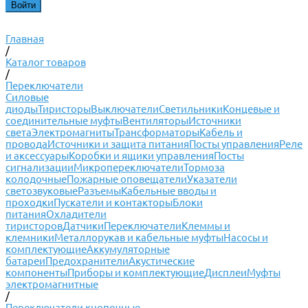
Главная
/
Каталог товаров
/
Переключатели
Силовые
диоды
Тиристоры
Выключатели
Светильники
Концевые и
соединительные муфты
Вентиляторы
Источники
света
Электромагниты
Трансформаторы
Кабель и
провода
Источники и защита питания
Посты управления
Реле
и аксессуары
Коробки и ящики управления
Посты
сигнализации
Микропереключатели
Тормоза
колодочные
Пожарные оповещатели
Указатели
светозвуковые
Разъемы
Кабельные вводы и
проходки
Пускатели и контакторы
Блоки
питания
Охладители
тиристоров
Датчики
Переключатели
Клеммы и
клемники
Металлорукав и кабельные муфты
Насосы и
комплектующие
Аккумуляторные
батареи
Предохранители
Акустические
компоненты
Приборы и комплектующие
Дисплеи
Муфты
электромагнитные
/
Переключатели кнопочные