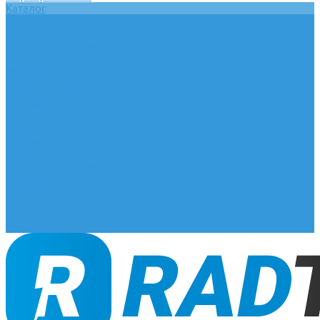
Каталог
Главная
О компании
Оплата и доставка
Документы
База знаний
Статьи
Сотрудничество
Контакты
...
Каталог
Главная
О компании
Оплата и доставка
Документы
База знаний
Статьи
Сотрудничество
Контакты