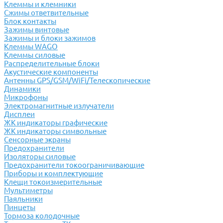
Клеммы и клемники
Cжимы ответвительные
Блок контакты
Зажимы винтовые
Зажимы и блоки зажимов
Клеммы WAGO
Клеммы силовые
Распределительные блоки
Акустические компоненты
Антенны GPS/GSM/WiFi/Телескопические
Динамики
Микрофоны
Электромагнитные излучатели
Дисплеи
ЖК индикаторы графические
ЖК индикаторы символьные
Сенсорные экраны
Предохранители
Изоляторы силовые
Предохранители токоограничивающие
Приборы и комплектующие
Клещи токоизмерительные
Мультиметры
Паяльники
Пинцеты
Тормоза колодочные