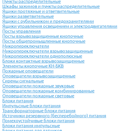
Пункты распределительные
Шкафы зажимов и пункты распределительные
Ящики протяжные и ответвительные
Ящики разветвительные
Ящики с рубильником и предохранителями
Ящики управления освещением и электродвигателями
Посты управления
Посты взрывозащищенные кнопочные
Посты общепромышленные кнопочные
Микропереключатели
Микропереключатели взрывозащищенные
Микропереключатели однополюсные
Блоки контактные взрывозащищенные
Элементы кнопочные КН-БКВ
Пожарные оповещатели
Оповещатели взрывозащищенные
Сирены сигнальные
Оповещатели пожарные звуковые
Оповещатели пожарные комбинированные
Оповещатели пожарные световые
Блоки питания
Импульсные блоки питания
Трансформаторные блоки питания
Источники резервного (бесперебойного) питания
Помехоустойчивые блоки питания
Блоки питания импульсные
Блоки питания для датчиков