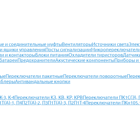
е и соединительные муфты
Вентиляторы
Источники света
Элек
и ящики управления
Посты сигнализации
Микропереключател
ли и контакторы
Блоки питания
Охладители тиристоров
Датчик
батареи
Предохранители
Акустические компоненты
Приборы и
ные
Переключатели пакетные
Переключатели поворотные
Перек
мблеры
Антивандальные кнопки
-3, К-4
Переключатели КЗ, КВ, КР, КРВ
Переключатели ПК1С(Э), П
(А)-1, П4П2Т(А)-2, П3П1Т(А)-3, П2П1Т-4
Переключатели ПКн105.1(