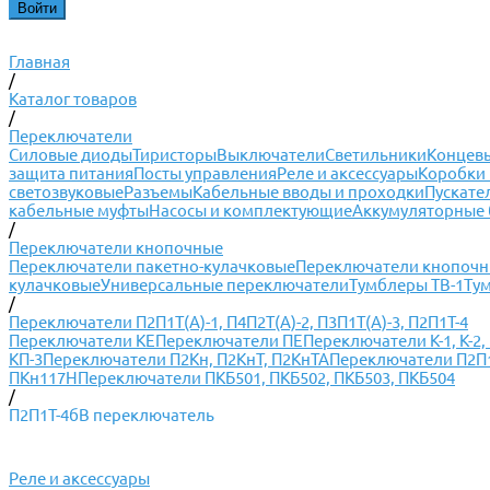
Главная
/
Каталог товаров
/
Переключатели
Силовые диоды
Тиристоры
Выключатели
Светильники
Концевы
защита питания
Посты управления
Реле и аксессуары
Коробки 
светозвуковые
Разъемы
Кабельные вводы и проходки
Пускате
кабельные муфты
Насосы и комплектующие
Аккумуляторные 
/
Переключатели кнопочные
Переключатели пакетно-кулачковые
Переключатели кнопоч
кулачковые
Универсальные переключатели
Тумблеры ТВ-1
Ту
/
Переключатели П2П1Т(А)-1, П4П2Т(А)-2, П3П1Т(А)-3, П2П1Т-4
Переключатели КЕ
Переключатели ПЕ
Переключатели К-1, К-2, К
КП-3
Переключатели П2Кн, П2КнТ, П2КнТА
Переключатели П2П1Т
ПКн117Н
Переключатели ПКБ501, ПКБ502, ПКБ503, ПКБ504
/
П2П1Т-4бВ переключатель
Реле и аксессуары