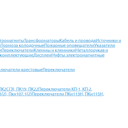
тромагниты
Трансформаторы
Кабель и провода
Источники и
и
Тормоза колодочные
Пожарные оповещатели
Указатели
и
Переключатели
Клеммы и клемники
Металлорукав и
 комплектующие
Дисплеи
Муфты электромагнитные
лючатели крестовые
Переключатели
К2С(Э), ПК19, ПК22
Переключатели КП-1, КП-2,
2), Пкн107.1(2)
Переключатели ПКн113Н, ПКн115Н,