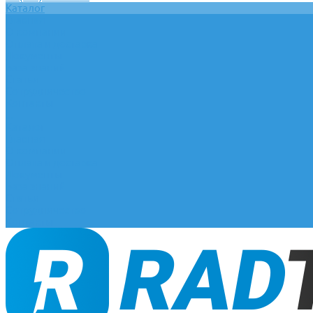
Каталог
Главная
О компании
Оплата и доставка
Документы
База знаний
Статьи
Сотрудничество
Контакты
...
Каталог
Главная
О компании
Оплата и доставка
Документы
База знаний
Статьи
Сотрудничество
Контакты