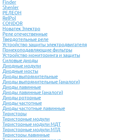
Finder
Shenler
РЕЛЕОН
RelPol
CONDOR
Новатек Электро
Реле отечественные
Твердотельные реле
Устройство защиты электродвигателя
Помехоподавляющие фильтры
Устройство мониторинга и защиты
Силовые диоды
Диодные модули
Диодные мосты
Диоды выпрямительные
Диоды выпрямительные (аналоги)
Диоды лавинные
Диоды лавинные (аналоги)
Диоды роторные
Диоды частотные
Диоды частотные лавинные
Тиристоры
Тиристорные модули
Тиристорные модули МДТ
Тиристорные модули МТД
Тиристоры лавинные