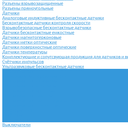
Разъемы взрывозащищенные
Разъемы прямоугольные
Датчики
Аналоговые индуктивные бесконтактные датчики
Бесконтактные датчики контроля скорости
Взрывобезопасные бесконтактные датчики
Датчики бесконтактные емкостные
Датчики магнитогерконовые
Датчики метки оптические
Датчики поверхностные оптические
Датчики температуры
Комплектующие и сопутсвующая продукция для датчиков и 
Счётчики импульсов
Ультразвуковые бесконтактные датчики
Переключатели
Универсальные переключатели
Переключатели кулачковые
Переключатели кнопочные
Переключатели крестовые
Переключатели пакетные
Переключатели пакетно-кулачковые
Переключатели поворотные
Тумблеры ТВ-1
Тумблеры
Антивандальные кнопки
Выключатели