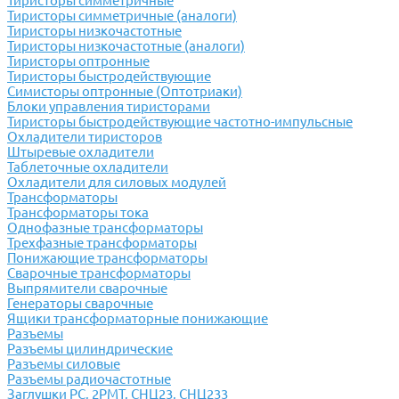
Тиристоры симметричные
Тиристоры симметричные (аналоги)
Тиристоры низкочастотные
Тиристоры низкочастотные (аналоги)
Тиристоры оптронные
Тиристоры быстродействующие
Симисторы оптронные (Оптотриаки)
Блоки управления тиристорами
Тиристоры быстродействующие частотно-импульсные
Охладители тиристоров
Штыревые охладители
Таблеточные охладители
Охладители для силовых модулей
Трансформаторы
Трансформаторы тока
Однофазные трансформаторы
Трехфазные трансформаторы
Понижающие трансформаторы
Сварочные трансформаторы
Выпрямители сварочные
Генераторы сварочные
Ящики трансформаторные понижающие
Разъемы
Разъемы цилиндрические
Разъемы силовые
Разъемы радиочастотные
Заглушки РС, 2РМТ, СНЦ23, СНЦ233