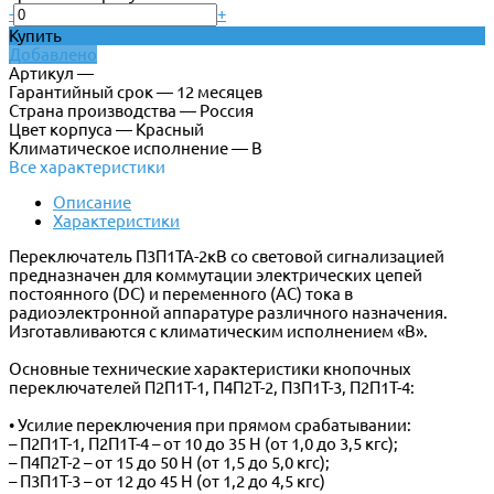
-
+
Купить
Добавлено
Артикул —
Гарантийный срок — 12 месяцев
Страна производства — Россия
Цвет корпуса — Красный
Климатическое исполнение — В
Все характеристики
Описание
Характеристики
Переключатель П3П1ТА-2кВ со световой сигнализацией
предназначен для коммутации электрических цепей
постоянного (DC) и переменного (AC) тока в
радиоэлектронной аппаратуре различного назначения.
Изготавливаются с климатическим исполнением «В».
Основные технические характеристики кнопочных
переключателей П2П1Т-1, П4П2Т-2, П3П1Т-3, П2П1Т-4:
• Усилие переключения при прямом срабатывании:
– П2П1Т-1, П2П1Т-4 – от 10 до 35 Н (от 1,0 до 3,5 кгс);
– П4П2Т-2 – от 15 до 50 Н (от 1,5 до 5,0 кгс);
– П3П1Т-3 – от 12 до 45 Н (от 1,2 до 4,5 кгс)