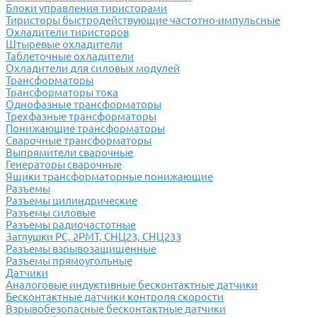
Блоки управления тиристорами
Тиристоры быстродействующие частотно-импульсные
Охладители тиристоров
Штыревые охладители
Таблеточные охладители
Охладители для силовых модулей
Трансформаторы
Трансформаторы тока
Однофазные трансформаторы
Трехфазные трансформаторы
Понижающие трансформаторы
Сварочные трансформаторы
Выпрямители сварочные
Генераторы сварочные
Ящики трансформаторные понижающие
Разъемы
Разъемы цилиндрические
Разъемы силовые
Разъемы радиочастотные
Заглушки РС, 2РМТ, СНЦ23, СНЦ233
Разъемы взрывозащищенные
Разъемы прямоугольные
Датчики
Аналоговые индуктивные бесконтактные датчики
Бесконтактные датчики контроля скорости
Взрывобезопасные бесконтактные датчики