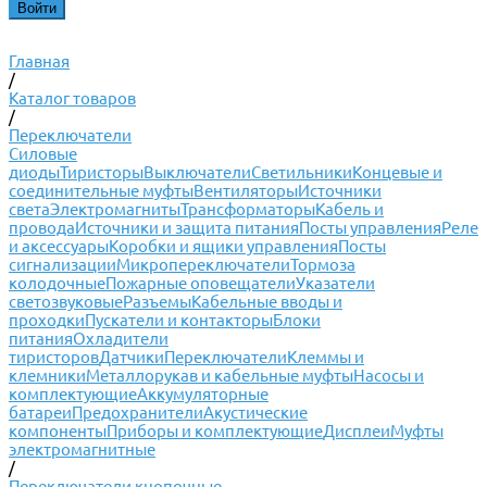
Главная
/
Каталог товаров
/
Переключатели
Силовые
диоды
Тиристоры
Выключатели
Светильники
Концевые и
соединительные муфты
Вентиляторы
Источники
света
Электромагниты
Трансформаторы
Кабель и
провода
Источники и защита питания
Посты управления
Реле
и аксессуары
Коробки и ящики управления
Посты
сигнализации
Микропереключатели
Тормоза
колодочные
Пожарные оповещатели
Указатели
светозвуковые
Разъемы
Кабельные вводы и
проходки
Пускатели и контакторы
Блоки
питания
Охладители
тиристоров
Датчики
Переключатели
Клеммы и
клемники
Металлорукав и кабельные муфты
Насосы и
комплектующие
Аккумуляторные
батареи
Предохранители
Акустические
компоненты
Приборы и комплектующие
Дисплеи
Муфты
электромагнитные
/
Переключатели кнопочные