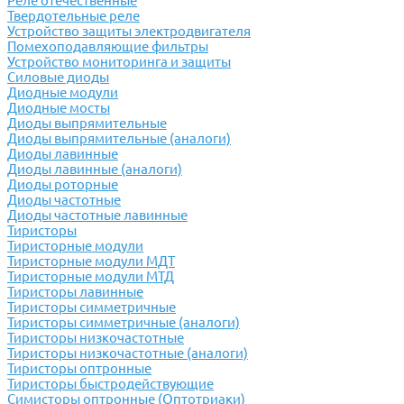
Реле отечественные
Твердотельные реле
Устройство защиты электродвигателя
Помехоподавляющие фильтры
Устройство мониторинга и защиты
Силовые диоды
Диодные модули
Диодные мосты
Диоды выпрямительные
Диоды выпрямительные (аналоги)
Диоды лавинные
Диоды лавинные (аналоги)
Диоды роторные
Диоды частотные
Диоды частотные лавинные
Тиристоры
Тиристорные модули
Тиристорные модули МДТ
Тиристорные модули МТД
Тиристоры лавинные
Тиристоры симметричные
Тиристоры симметричные (аналоги)
Тиристоры низкочастотные
Тиристоры низкочастотные (аналоги)
Тиристоры оптронные
Тиристоры быстродействующие
Симисторы оптронные (Оптотриаки)