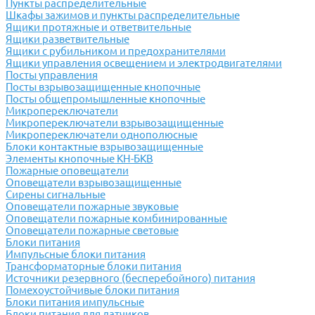
Пункты распределительные
Шкафы зажимов и пункты распределительные
Ящики протяжные и ответвительные
Ящики разветвительные
Ящики с рубильником и предохранителями
Ящики управления освещением и электродвигателями
Посты управления
Посты взрывозащищенные кнопочные
Посты общепромышленные кнопочные
Микропереключатели
Микропереключатели взрывозащищенные
Микропереключатели однополюсные
Блоки контактные взрывозащищенные
Элементы кнопочные КН-БКВ
Пожарные оповещатели
Оповещатели взрывозащищенные
Сирены сигнальные
Оповещатели пожарные звуковые
Оповещатели пожарные комбинированные
Оповещатели пожарные световые
Блоки питания
Импульсные блоки питания
Трансформаторные блоки питания
Источники резервного (бесперебойного) питания
Помехоустойчивые блоки питания
Блоки питания импульсные
Блоки питания для датчиков