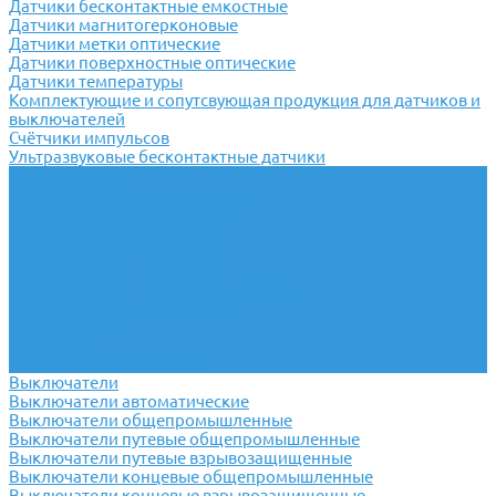
Датчики бесконтактные емкостные
Датчики магнитогерконовые
Датчики метки оптические
Датчики поверхностные оптические
Датчики температуры
Комплектующие и сопутсвующая продукция для датчиков и
выключателей
Счётчики импульсов
Ультразвуковые бесконтактные датчики
Переключатели
Универсальные переключатели
Переключатели кулачковые
Переключатели кнопочные
Переключатели крестовые
Переключатели пакетные
Переключатели пакетно-кулачковые
Переключатели поворотные
Тумблеры ТВ-1
Тумблеры
Антивандальные кнопки
Выключатели
Выключатели автоматические
Выключатели общепромышленные
Выключатели путевые общепромышленные
Выключатели путевые взрывозащищенные
Выключатели концевые общепромышленные
Выключатели концевые взрывозащищенные