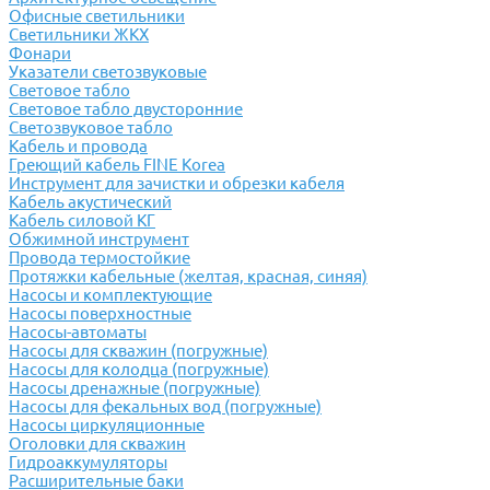
Офисные светильники
Светильники ЖКХ
Фонари
Указатели светозвуковые
Световое табло
Световое табло двусторонние
Светозвуковое табло
Кабель и провода
Греющий кабель FINE Korea
Инструмент для зачистки и обрезки кабеля
Кабель акустический
Кабель силовой КГ
Обжимной инструмент
Провода термостойкие
Протяжки кабельные (желтая, красная, синяя)
Насосы и комплектующие
Насосы поверхностные
Насосы-автоматы
Насосы для скважин (погружные)
Насосы для колодца (погружные)
Насосы дренажные (погружные)
Насосы для фекальных вод (погружные)
Насосы циркуляционные
Оголовки для скважин
Гидроаккумуляторы
Расширительные баки