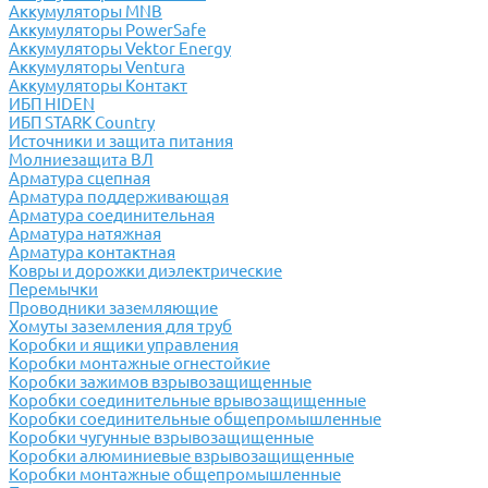
Аккумуляторы MNB
Аккумуляторы PowerSafe
Аккумуляторы Vektor Energy
Аккумуляторы Ventura
Аккумуляторы Контакт
ИБП HIDEN
ИБП STARK Country
Источники и защита питания
Молниезащита ВЛ
Арматура сцепная
Арматура поддерживающая
Арматура соединительная
Арматура натяжная
Арматура контактная
Ковры и дорожки диэлектрические
Перемычки
Проводники заземляющие
Хомуты заземления для труб
Коробки и ящики управления
Коробки монтажные огнестойкие
Коробки зажимов взрывозащищенные
Коробки соединительные врывозащищенные
Коробки соединительные общепромышленные
Коробки чугунные взрывозащищенные
Коробки алюминиевые взрывозащищенные
Коробки монтажные общепромышленные