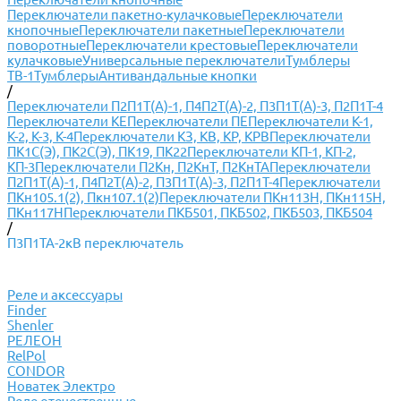
Переключатели пакетно-кулачковые
Переключатели
кнопочные
Переключатели пакетные
Переключатели
поворотные
Переключатели крестовые
Переключатели
кулачковые
Универсальные переключатели
Тумблеры
ТВ-1
Тумблеры
Антивандальные кнопки
/
Переключатели П2П1Т(А)-1, П4П2Т(А)-2, П3П1Т(А)-3, П2П1Т-4
Переключатели КЕ
Переключатели ПЕ
Переключатели К-1,
К-2, К-3, К-4
Переключатели КЗ, КВ, КР, КРВ
Переключатели
ПК1С(Э), ПК2С(Э), ПК19, ПК22
Переключатели КП-1, КП-2,
КП-3
Переключатели П2Кн, П2КнТ, П2КнТА
Переключатели
П2П1Т(А)-1, П4П2Т(А)-2, П3П1Т(А)-3, П2П1Т-4
Переключатели
ПКн105.1(2), Пкн107.1(2)
Переключатели ПКн113Н, ПКн115Н,
ПКн117Н
Переключатели ПКБ501, ПКБ502, ПКБ503, ПКБ504
/
П3П1ТА-2кВ переключатель
Реле и аксессуары
Finder
Shenler
РЕЛЕОН
RelPol
CONDOR
Новатек Электро