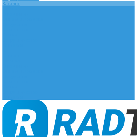
Каталог
Главная
О компании
Оплата и доставка
Документы
База знаний
Статьи
Сотрудничество
Контакты
...
Каталог
Главная
О компании
Оплата и доставка
Документы
База знаний
Статьи
Сотрудничество
Контакты