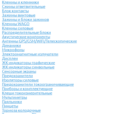
Клеммы и клемники
Cжимы ответвительные
Блок контакты
Зажимы винтовые
Зажимы и блоки зажимов
Клеммы WAGO
Клеммы силовые
Распределительные блоки
Акустические компоненты
Антенны GPS/GSM/WiFi/Телескопические
Динамики
Микрофоны
Электромагнитные излучатели
Дисплеи
ЖК индикаторы графические
ЖК индикаторы символьные
Сенсорные экраны
Предохранители
Изоляторы силовые
Предохранители токоограничивающие
Приборы и комплектующие
Клещи токоизмерительные
Мультиметры
Паяльники
Пинцеты
Тормоза колодочные