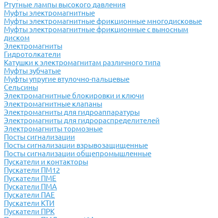
Ртутные лампы высокого давления
Муфты электромагнитные
Муфты электромагнитные фрикционные многодисковые
Муфты электромагнитные фрикционные с выносным
диском
Электромагниты
Гидротолкатели
Катушки к электромагнитам различного типа
Муфты зубчатые
Муфты упругие втулочно-пальцевые
Сельсины
Электромагнитные блокировки и ключи
Электромагнитные клапаны
Электромагниты для гидроаппаратуры
Электромагниты для гидрораспределителей
Электромагниты тормозные
Посты сигнализации
Посты сигнализации взрывозащищенные
Посты сигнализации общепромышленные
Пускатели и контакторы
Пускатели ПМ12
Пускатели ПМЕ
Пускатели ПМА
Пускатели ПАЕ
Пускатели КТИ
Пускатели ПРК