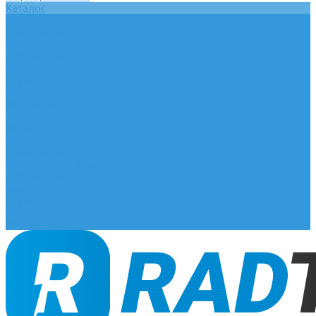
Каталог
Главная
О компании
Оплата и доставка
Документы
База знаний
Статьи
Сотрудничество
Контакты
...
Каталог
Главная
О компании
Оплата и доставка
Документы
База знаний
Статьи
Сотрудничество
Контакты