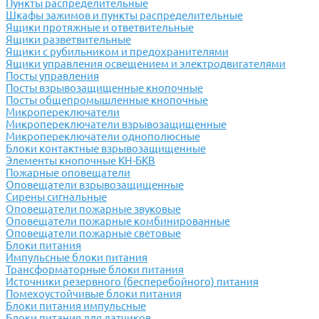
Пункты распределительные
Шкафы зажимов и пункты распределительные
Ящики протяжные и ответвительные
Ящики разветвительные
Ящики с рубильником и предохранителями
Ящики управления освещением и электродвигателями
Посты управления
Посты взрывозащищенные кнопочные
Посты общепромышленные кнопочные
Микропереключатели
Микропереключатели взрывозащищенные
Микропереключатели однополюсные
Блоки контактные взрывозащищенные
Элементы кнопочные КН-БКВ
Пожарные оповещатели
Оповещатели взрывозащищенные
Сирены сигнальные
Оповещатели пожарные звуковые
Оповещатели пожарные комбинированные
Оповещатели пожарные световые
Блоки питания
Импульсные блоки питания
Трансформаторные блоки питания
Источники резервного (бесперебойного) питания
Помехоустойчивые блоки питания
Блоки питания импульсные
Блоки питания для датчиков