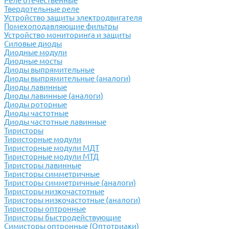
Реле отечественные
Твердотельные реле
Устройство защиты электродвигателя
Помехоподавляющие фильтры
Устройство мониторинга и защиты
Силовые диоды
Диодные модули
Диодные мосты
Диоды выпрямительные
Диоды выпрямительные (аналоги)
Диоды лавинные
Диоды лавинные (аналоги)
Диоды роторные
Диоды частотные
Диоды частотные лавинные
Тиристоры
Тиристорные модули
Тиристорные модули МДТ
Тиристорные модули МТД
Тиристоры лавинные
Тиристоры симметричные
Тиристоры симметричные (аналоги)
Тиристоры низкочастотные
Тиристоры низкочастотные (аналоги)
Тиристоры оптронные
Тиристоры быстродействующие
Симисторы оптронные (Оптотриаки)