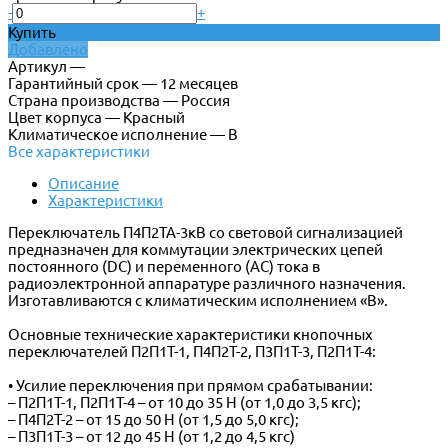
-
+
Купить
Добавлено
Артикул —
Гарантийный срок — 12 месяцев
Страна производства — Россия
Цвет корпуса — Красный
Климатическое исполнение — В
Все характеристики
Описание
Характеристики
Переключатель П4П2ТА-3кВ со световой сигнализацией
предназначен для коммутации электрических цепей
постоянного (DC) и переменного (AC) тока в
радиоэлектронной аппаратуре различного назначения.
Изготавливаются с климатическим исполнением «В».
Основные технические характеристики кнопочных
переключателей П2П1Т-1, П4П2Т-2, П3П1Т-3, П2П1Т-4:
• Усилие переключения при прямом срабатывании:
– П2П1Т-1, П2П1Т-4 – от 10 до 35 Н (от 1,0 до 3,5 кгс);
– П4П2Т-2 – от 15 до 50 Н (от 1,5 до 5,0 кгс);
– П3П1Т-3 – от 12 до 45 Н (от 1,2 до 4,5 кгс)