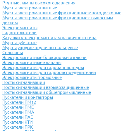
Ртутные лампы высокого давления
Муфты электромагнитные
Муфты электромагнитные фрикционные многодисковые
Муфты электромагнитные фрикционные с выносным
диском
Электромагниты
Гидротолкатели
Катушки к электромагнитам различного типа
Муфты зубчатые
Муфты упругие втулочно-пальцевые
Сельсины
Электромагнитные блокировки и ключи
Электромагнитные клапаны
Электромагниты для гидроаппаратуры
Электромагниты для гидрораспределителей
Электромагниты тормозные
Посты сигнализации
Посты сигнализации взрывозащищенные
Посты сигнализации общепромышленные
Пускатели и контакторы
Пускатели ПМ12
Пускатели ПМЕ
Пускатели ПМА
Пускатели ПАЕ
Пускатели КТИ
Пускатели ПРК