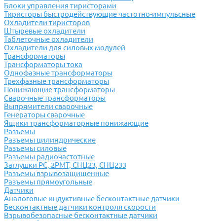
Блоки управления тиристорами
Тиристоры быстродействующие частотно-импульсные
Охладители тиристоров
Штыревые охладители
Таблеточные охладители
Охладители для силовых модулей
Трансформаторы
Трансформаторы тока
Однофазные трансформаторы
Трехфазные трансформаторы
Понижающие трансформаторы
Сварочные трансформаторы
Выпрямители сварочные
Генераторы сварочные
Ящики трансформаторные понижающие
Разъемы
Разъемы цилиндрические
Разъемы силовые
Разъемы радиочастотные
Заглушки РС, 2РМТ, СНЦ23, СНЦ233
Разъемы взрывозащищенные
Разъемы прямоугольные
Датчики
Аналоговые индуктивные бесконтактные датчики
Бесконтактные датчики контроля скорости
Взрывобезопасные бесконтактные датчики