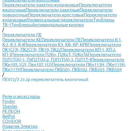
Переключатели пакетно-кулачковые
Переключатели
кнопочные
Переключатели пакетные
Переключатели
поворотные
Переключатели крестовые
Переключатели
кулачковые
Универсальные переключатели
Тумблеры
ТВ-1
Тумблеры
Антивандальные кнопки
/
Переключатели ПЕ
Переключатели КЕ
Переключатели ПЕ
Переключатели К-1,
К-2, К-3, К-4
Переключатели КЗ, КВ, КР, КРВ
Переключатели
ПК1С(Э), ПК2С(Э), ПК19, ПК22
Переключатели КП-1, КП-2,
КП-3
Переключатели П2Кн, П2КнТ, П2КнТА
Переключатели
П2П1Т(А)-1, П4П2Т(А)-2, П3П1Т(А)-3, П2П1Т-4
Переключатели
ПКн105.1(2), Пкн107.1(2)
Переключатели ПКн113Н, ПКн115Н,
ПКн117Н
Переключатели ПКБ501, ПКБ502, ПКБ503, ПКБ504
/
ПЕ072/З 2з 2р переключатель кнопочный
Реле и аксессуары
Finder
Shenler
РЕЛЕОН
RelPol
CONDOR
Новатек Электро