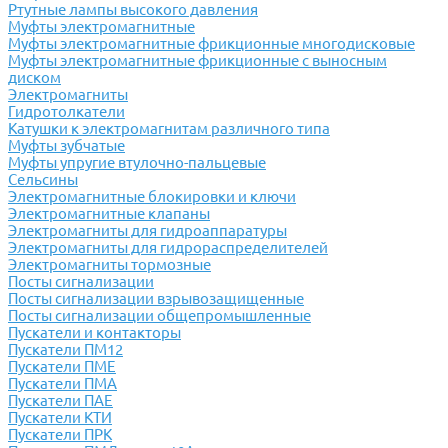
Ртутные лампы высокого давления
Муфты электромагнитные
Муфты электромагнитные фрикционные многодисковые
Муфты электромагнитные фрикционные с выносным
диском
Электромагниты
Гидротолкатели
Катушки к электромагнитам различного типа
Муфты зубчатые
Муфты упругие втулочно-пальцевые
Сельсины
Электромагнитные блокировки и ключи
Электромагнитные клапаны
Электромагниты для гидроаппаратуры
Электромагниты для гидрораспределителей
Электромагниты тормозные
Посты сигнализации
Посты сигнализации взрывозащищенные
Посты сигнализации общепромышленные
Пускатели и контакторы
Пускатели ПМ12
Пускатели ПМЕ
Пускатели ПМА
Пускатели ПАЕ
Пускатели КТИ
Пускатели ПРК