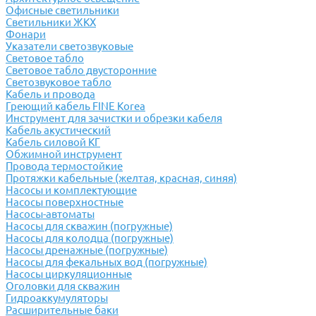
Офисные светильники
Светильники ЖКХ
Фонари
Указатели светозвуковые
Световое табло
Световое табло двусторонние
Светозвуковое табло
Кабель и провода
Греющий кабель FINE Korea
Инструмент для зачистки и обрезки кабеля
Кабель акустический
Кабель силовой КГ
Обжимной инструмент
Провода термостойкие
Протяжки кабельные (желтая, красная, синяя)
Насосы и комплектующие
Насосы поверхностные
Насосы-автоматы
Насосы для скважин (погружные)
Насосы для колодца (погружные)
Насосы дренажные (погружные)
Насосы для фекальных вод (погружные)
Насосы циркуляционные
Оголовки для скважин
Гидроаккумуляторы
Расширительные баки