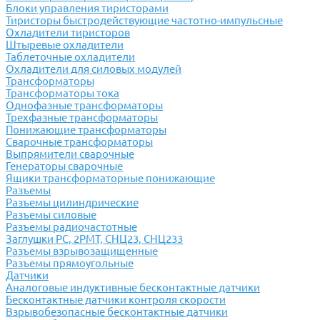
Блоки управления тиристорами
Тиристоры быстродействующие частотно-импульсные
Охладители тиристоров
Штыревые охладители
Таблеточные охладители
Охладители для силовых модулей
Трансформаторы
Трансформаторы тока
Однофазные трансформаторы
Трехфазные трансформаторы
Понижающие трансформаторы
Сварочные трансформаторы
Выпрямители сварочные
Генераторы сварочные
Ящики трансформаторные понижающие
Разъемы
Разъемы цилиндрические
Разъемы силовые
Разъемы радиочастотные
Заглушки РС, 2РМТ, СНЦ23, СНЦ233
Разъемы взрывозащищенные
Разъемы прямоугольные
Датчики
Аналоговые индуктивные бесконтактные датчики
Бесконтактные датчики контроля скорости
Взрывобезопасные бесконтактные датчики