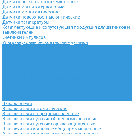
Датчики бесконтактные емкостные
Датчики магнитогерконовые
Датчики метки оптические
Датчики поверхностные оптические
Датчики температуры
Комплектующие и сопутсвующая продукция для датчиков и
выключателей
Счётчики импульсов
Ультразвуковые бесконтактные датчики
Переключатели
Универсальные переключатели
Переключатели кулачковые
Переключатели кнопочные
Переключатели крестовые
Переключатели пакетные
Переключатели пакетно-кулачковые
Переключатели поворотные
Тумблеры ТВ-1
Тумблеры
Антивандальные кнопки
Выключатели
Выключатели автоматические
Выключатели общепромышленные
Выключатели путевые общепромышленные
Выключатели путевые взрывозащищенные
Выключатели концевые общепромышленные
Выключатели концевые взрывозащищенные