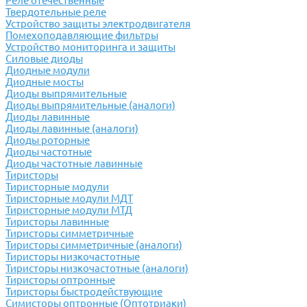
Реле отечественные
Твердотельные реле
Устройство защиты электродвигателя
Помехоподавляющие фильтры
Устройство мониторинга и защиты
Силовые диоды
Диодные модули
Диодные мосты
Диоды выпрямительные
Диоды выпрямительные (аналоги)
Диоды лавинные
Диоды лавинные (аналоги)
Диоды роторные
Диоды частотные
Диоды частотные лавинные
Тиристоры
Тиристорные модули
Тиристорные модули МДТ
Тиристорные модули МТД
Тиристоры лавинные
Тиристоры симметричные
Тиристоры симметричные (аналоги)
Тиристоры низкочастотные
Тиристоры низкочастотные (аналоги)
Тиристоры оптронные
Тиристоры быстродействующие
Симисторы оптронные (Оптотриаки)