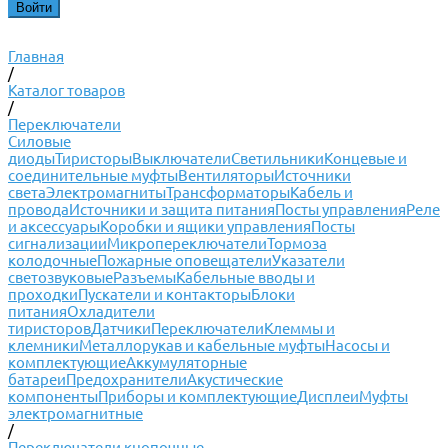
Главная
/
Каталог товаров
/
Переключатели
Силовые
диоды
Тиристоры
Выключатели
Светильники
Концевые и
соединительные муфты
Вентиляторы
Источники
света
Электромагниты
Трансформаторы
Кабель и
провода
Источники и защита питания
Посты управления
Реле
и аксессуары
Коробки и ящики управления
Посты
сигнализации
Микропереключатели
Тормоза
колодочные
Пожарные оповещатели
Указатели
светозвуковые
Разъемы
Кабельные вводы и
проходки
Пускатели и контакторы
Блоки
питания
Охладители
тиристоров
Датчики
Переключатели
Клеммы и
клемники
Металлорукав и кабельные муфты
Насосы и
комплектующие
Аккумуляторные
батареи
Предохранители
Акустические
компоненты
Приборы и комплектующие
Дисплеи
Муфты
электромагнитные
/
Переключатели кнопочные