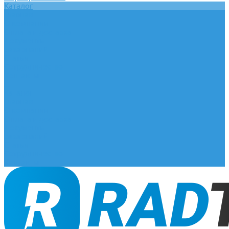
Каталог
Главная
О компании
Оплата и доставка
Документы
База знаний
Статьи
Сотрудничество
Контакты
...
Каталог
Главная
О компании
Оплата и доставка
Документы
База знаний
Статьи
Сотрудничество
Контакты