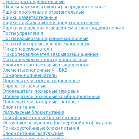
Пункты распределительные
Шкафы зажимов и пункты распределительные
Ящики протяжные и ответвительные
Ящики разветвительные
Ящики с рубильником и предохранителями
Ящики управления освещением и электродвигателями
Посты управления
Посты взрывозащищенные кнопочные
Посты общепромышленные кнопочные
Микропереключатели
Микропереключатели взрывозащищенные
Микропереключатели однополюсные
Блоки контактные взрывозащищенные
Элементы кнопочные КН-БКВ
Пожарные оповещатели
Оповещатели взрывозащищенные
Сирены сигнальные
Оповещатели пожарные звуковые
Оповещатели пожарные комбинированные
Оповещатели пожарные световые
Блоки питания
Импульсные блоки питания
Трансформаторные блоки питания
Источники резервного (бесперебойного) питания
Помехоустойчивые блоки питания
Блоки питания импульсные
Блоки питания для датчиков