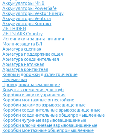
Аккумуляторы MNB
Аккумуляторы PowerSafe
Аккумуляторы Vektor Energy
Аккумуляторы Ventura
Аккумуляторы Контакт
ИБП HIDEN
ИБП STARK Country
Источники и защита питания
Молниезащита ВЛ
Арматура сцепная
Арматура поддерживающая
Арматура соединительная
Арматура натяжная
Арматура контактная
Ковры и дорожки диэлектрические
Перемычки
Проводники заземляющие
Хомуты заземления для труб
Коробки и ящики управления
Коробки монтажные огнестойкие
Коробки зажимов взрывозащищенные
Коробки соединительные врывозащищенные
Коробки соединительные общепромышленные
Коробки чугунные взрывозащищенные
Коробки алюминиевые взрывозащищенные
Коробки монтажные общепромышленные