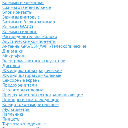
Клеммы и клемники
Cжимы ответвительные
Блок контакты
Зажимы винтовые
Зажимы и блоки зажимов
Клеммы WAGO
Клеммы силовые
Распределительные блоки
Акустические компоненты
Антенны GPS/GSM/WiFi/Телескопические
Динамики
Микрофоны
Электромагнитные излучатели
Дисплеи
ЖК индикаторы графические
ЖК индикаторы символьные
Сенсорные экраны
Предохранители
Изоляторы силовые
Предохранители токоограничивающие
Приборы и комплектующие
Клещи токоизмерительные
Мультиметры
Паяльники
Пинцеты
Тормоза колодочные