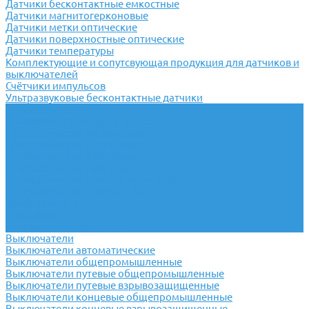
Датчики бесконтактные емкостные
Датчики магнитогерконовые
Датчики метки оптические
Датчики поверхностные оптические
Датчики температуры
Комплектующие и сопутсвующая продукция для датчиков и
выключателей
Счётчики импульсов
Ультразвуковые бесконтактные датчики
Переключатели
Универсальные переключатели
Переключатели кулачковые
Переключатели кнопочные
Переключатели крестовые
Переключатели пакетные
Переключатели пакетно-кулачковые
Переключатели поворотные
Тумблеры ТВ-1
Тумблеры
Антивандальные кнопки
Выключатели
Выключатели автоматические
Выключатели общепромышленные
Выключатели путевые общепромышленные
Выключатели путевые взрывозащищенные
Выключатели концевые общепромышленные
Выключатели концевые взрывозащищенные