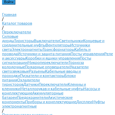
Главная
/
Каталог товаров
/
Переключатели
Силовые
диоды
Тиристоры
Выключатели
Светильники
Концевые и
соединительные муфты
Вентиляторы
Источники
света
Электромагниты
Трансформаторы
Кабель и
провода
Источники и защита питания
Посты управления
Реле
и аксессуары
Коробки и ящики управления
Посты
сигнализации
Микропереключатели
Тормоза
колодочные
Пожарные оповещатели
Указатели
светозвуковые
Разъемы
Кабельные вводы и
проходки
Пускатели и контакторы
Блоки
питания
Охладители
тиристоров
Датчики
Переключатели
Клеммы и
клемники
Металлорукав и кабельные муфты
Насосы и
комплектующие
Аккумуляторные
батареи
Предохранители
Акустические
компоненты
Приборы и комплектующие
Дисплеи
Муфты
электромагнитные
/
Переключатели кнопочные