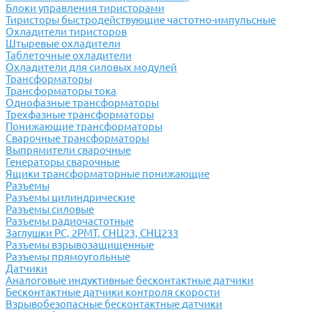
Блоки управления тиристорами
Тиристоры быстродействующие частотно-импульсные
Охладители тиристоров
Штыревые охладители
Таблеточные охладители
Охладители для силовых модулей
Трансформаторы
Трансформаторы тока
Однофазные трансформаторы
Трехфазные трансформаторы
Понижающие трансформаторы
Сварочные трансформаторы
Выпрямители сварочные
Генераторы сварочные
Ящики трансформаторные понижающие
Разъемы
Разъемы цилиндрические
Разъемы силовые
Разъемы радиочастотные
Заглушки РС, 2РМТ, СНЦ23, СНЦ233
Разъемы взрывозащищенные
Разъемы прямоугольные
Датчики
Аналоговые индуктивные бесконтактные датчики
Бесконтактные датчики контроля скорости
Взрывобезопасные бесконтактные датчики