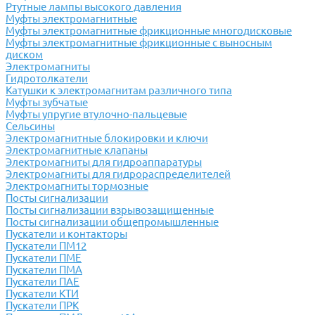
Ртутные лампы высокого давления
Муфты электромагнитные
Муфты электромагнитные фрикционные многодисковые
Муфты электромагнитные фрикционные с выносным
диском
Электромагниты
Гидротолкатели
Катушки к электромагнитам различного типа
Муфты зубчатые
Муфты упругие втулочно-пальцевые
Сельсины
Электромагнитные блокировки и ключи
Электромагнитные клапаны
Электромагниты для гидроаппаратуры
Электромагниты для гидрораспределителей
Электромагниты тормозные
Посты сигнализации
Посты сигнализации взрывозащищенные
Посты сигнализации общепромышленные
Пускатели и контакторы
Пускатели ПМ12
Пускатели ПМЕ
Пускатели ПМА
Пускатели ПАЕ
Пускатели КТИ
Пускатели ПРК