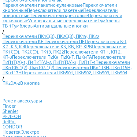
Переключатели пакетно-кулачковые
Переключатели
кнопочные
Переключатели пакетные
Переключатели
поворотные
Переключатели крестовые
Переключатели
кулачковые
Универсальные переключатели
Тумблеры
ТВ-1
Тумблеры
Антивандальные кнопки
/
Переключатели ПК1С(Э), ПК2С(Э), ПК19, ПК22
Переключатели КЕ
Переключатели ПЕ
Переключатели К-1,
К-2, К-3, К-4
Переключатели КЗ, КВ, КР, КРВ
Переключатели
ПК1С(Э), ПК2С(Э), ПК19, ПК22
Переключатели КП-1, КП-2,
КП-3
Переключатели П2Кн, П2КнТ, П2КнТА
Переключатели
П2П1Т(А)-1, П4П2Т(А)-2, П3П1Т(А)-3, П2П1Т-4
Переключатели
ПКн105.1(2), Пкн107.1(2)
Переключатели ПКн113Н, ПКн115Н,
ПКн117Н
Переключатели ПКБ501, ПКБ502, ПКБ503, ПКБ504
/
ПК2ЭА-2В кнопка
Реле и аксессуары
Finder
Shenler
РЕЛЕОН
RelPol
CONDOR
Новатек Электро