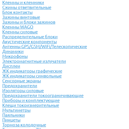
Клеммы и клемники
Cжимы ответвительные
Блок контакты
Зажимы винтовые
Зажимы и блоки зажимов
Клеммы WAGO
Клеммы силовые
Распределительные блоки
Акустические компоненты
Антенны GPS/GSM/WiFi/Телескопические
Динамики
Микрофоны
Электромагнитные излучатели
Дисплеи
ЖК индикаторы графические
ЖК индикаторы символьные
Сенсорные экраны
Предохранители
Изоляторы силовые
Предохранители токоограничивающие
Приборы и комплектующие
Клещи токоизмерительные
Мультиметры
Паяльники
Пинцеты
Тормоза колодочные