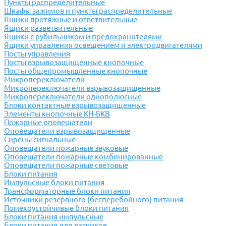
Пункты распределительные
Шкафы зажимов и пункты распределительные
Ящики протяжные и ответвительные
Ящики разветвительные
Ящики с рубильником и предохранителями
Ящики управления освещением и электродвигателями
Посты управления
Посты взрывозащищенные кнопочные
Посты общепромышленные кнопочные
Микропереключатели
Микропереключатели взрывозащищенные
Микропереключатели однополюсные
Блоки контактные взрывозащищенные
Элементы кнопочные КН-БКВ
Пожарные оповещатели
Оповещатели взрывозащищенные
Сирены сигнальные
Оповещатели пожарные звуковые
Оповещатели пожарные комбинированные
Оповещатели пожарные световые
Блоки питания
Импульсные блоки питания
Трансформаторные блоки питания
Источники резервного (бесперебойного) питания
Помехоустойчивые блоки питания
Блоки питания импульсные
Блоки питания для датчиков