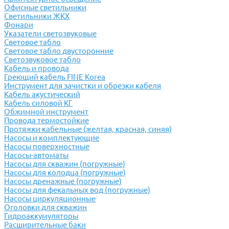
Офисные светильники
Светильники ЖКХ
Фонари
Указатели светозвуковые
Световое табло
Световое табло двусторонние
Светозвуковое табло
Кабель и провода
Греющий кабель FINE Korea
Инструмент для зачистки и обрезки кабеля
Кабель акустический
Кабель силовой КГ
Обжимной инструмент
Провода термостойкие
Протяжки кабельные (желтая, красная, синяя)
Насосы и комплектующие
Насосы поверхностные
Насосы-автоматы
Насосы для скважин (погружные)
Насосы для колодца (погружные)
Насосы дренажные (погружные)
Насосы для фекальных вод (погружные)
Насосы циркуляционные
Оголовки для скважин
Гидроаккумуляторы
Расширительные баки