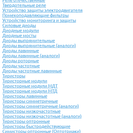
Реле отечественные
Твердотельные реле
Устройство защиты электродвигателя
Помехоподавляющие фильтры
Устройство мониторинга и защиты
Силовые диоды
Диодные модули
Диодные мосты
Диоды выпрямительные
Диоды выпрямительные (аналоги)
Диоды лавинные
Диоды лавинные (аналоги)
Диоды роторные
Диоды частотные
Диоды частотные лавинные
Тиристоры
Тиристорные модули
Тиристорные модули МДТ
Тиристорные модули МТД
Тиристоры лавинные
Тиристоры симметричные
Тиристоры симметричные (аналоги)
Тиристоры низкочастотные
Тиристоры низкочастотные (аналоги)
Тиристоры оптронные
Тиристоры быстродействующие
Симисторы оптронные (Оптотриаки)