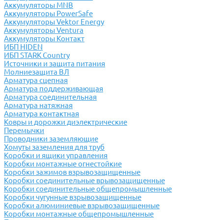
Аккумуляторы MNB
Аккумуляторы PowerSafe
Аккумуляторы Vektor Energy
Аккумуляторы Ventura
Аккумуляторы Контакт
ИБП HIDEN
ИБП STARK Country
Источники и защита питания
Молниезащита ВЛ
Арматура сцепная
Арматура поддерживающая
Арматура соединительная
Арматура натяжная
Арматура контактная
Ковры и дорожки диэлектрические
Перемычки
Проводники заземляющие
Хомуты заземления для труб
Коробки и ящики управления
Коробки монтажные огнестойкие
Коробки зажимов взрывозащищенные
Коробки соединительные врывозащищенные
Коробки соединительные общепромышленные
Коробки чугунные взрывозащищенные
Коробки алюминиевые взрывозащищенные
Коробки монтажные общепромышленные