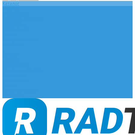
Каталог
Главная
О компании
Оплата и доставка
Документы
База знаний
Статьи
Сотрудничество
Контакты
...
Каталог
Главная
О компании
Оплата и доставка
Документы
База знаний
Статьи
Сотрудничество
Контакты