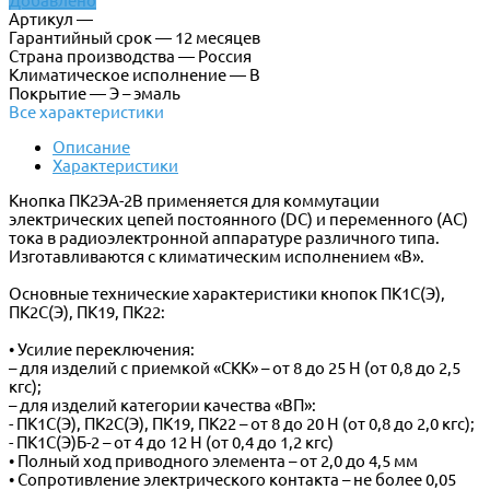
Добавлено
Артикул —
Гарантийный срок — 12 месяцев
Страна производства — Россия
Климатическое исполнение — В
Покрытие — Э – эмаль
Все характеристики
Описание
Характеристики
Кнопка ПК2ЭА-2В применяется для коммутации
электрических цепей постоянного (DC) и переменного (AC)
тока в радиоэлектронной аппаратуре различного типа.
Изготавливаются с климатическим исполнением «В».
Основные технические характеристики кнопок ПК1С(Э),
ПК2С(Э), ПК19, ПК22:
• Усилие переключения:
– для изделий с приемкой «СКК» – от 8 до 25 Н (от 0,8 до 2,5
кгс);
– для изделий категории качества «ВП»:
- ПК1С(Э), ПК2С(Э), ПК19, ПК22 – от 8 до 20 Н (от 0,8 до 2,0 кгс);
- ПК1С(Э)Б-2 – от 4 до 12 Н (от 0,4 до 1,2 кгс)
• Полный ход приводного элемента – от 2,0 до 4,5 мм
• Сопротивление электрического контакта – не более 0,05