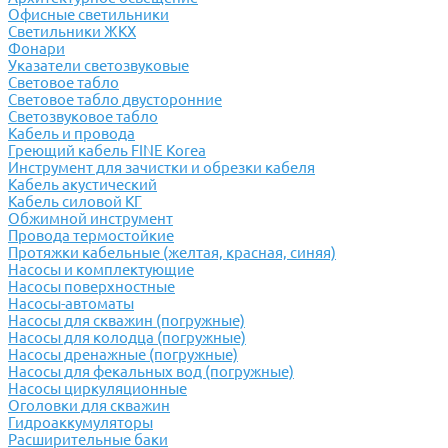
Офисные светильники
Светильники ЖКХ
Фонари
Указатели светозвуковые
Световое табло
Световое табло двусторонние
Светозвуковое табло
Кабель и провода
Греющий кабель FINE Korea
Инструмент для зачистки и обрезки кабеля
Кабель акустический
Кабель силовой КГ
Обжимной инструмент
Провода термостойкие
Протяжки кабельные (желтая, красная, синяя)
Насосы и комплектующие
Насосы поверхностные
Насосы-автоматы
Насосы для скважин (погружные)
Насосы для колодца (погружные)
Насосы дренажные (погружные)
Насосы для фекальных вод (погружные)
Насосы циркуляционные
Оголовки для скважин
Гидроаккумуляторы
Расширительные баки