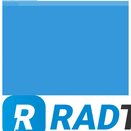
Каталог
Главная
О компании
Оплата и доставка
Документы
База знаний
Статьи
Сотрудничество
Контакты
...
Каталог
Главная
О компании
Оплата и доставка
Документы
База знаний
Статьи
Сотрудничество
Контакты