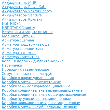
Аккумуляторы MNB
Аккумуляторы PowerSafe
Аккумуляторы Vektor Energy
Аккумуляторы Ventura
Аккумуляторы Контакт
ИБП HIDEN
ИБП STARK Country
Источники и защита питания
Молниезащита ВЛ
Арматура сцепная
Арматура поддерживающая
Арматура соединительная
Арматура натяжная
Арматура контактная
Ковры и дорожки диэлектрические
Перемычки
Проводники заземляющие
Хомуты заземления для труб
Коробки и ящики управления
Коробки монтажные огнестойкие
Коробки зажимов взрывозащищенные
Коробки соединительные врывозащищенные
Коробки соединительные общепромышленные
Коробки чугунные взрывозащищенные
Коробки алюминиевые взрывозащищенные
Коробки монтажные общепромышленные