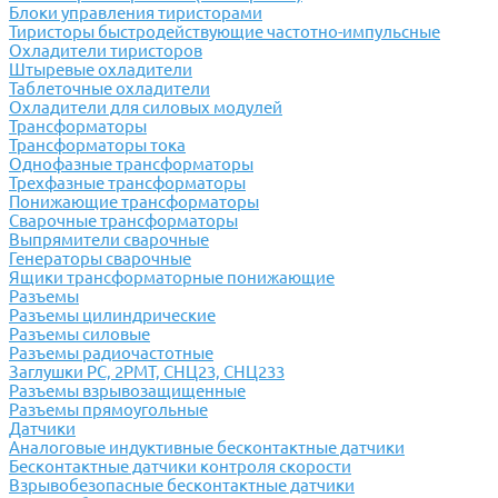
Блоки управления тиристорами
Тиристоры быстродействующие частотно-импульсные
Охладители тиристоров
Штыревые охладители
Таблеточные охладители
Охладители для силовых модулей
Трансформаторы
Трансформаторы тока
Однофазные трансформаторы
Трехфазные трансформаторы
Понижающие трансформаторы
Сварочные трансформаторы
Выпрямители сварочные
Генераторы сварочные
Ящики трансформаторные понижающие
Разъемы
Разъемы цилиндрические
Разъемы силовые
Разъемы радиочастотные
Заглушки РС, 2РМТ, СНЦ23, СНЦ233
Разъемы взрывозащищенные
Разъемы прямоугольные
Датчики
Аналоговые индуктивные бесконтактные датчики
Бесконтактные датчики контроля скорости
Взрывобезопасные бесконтактные датчики