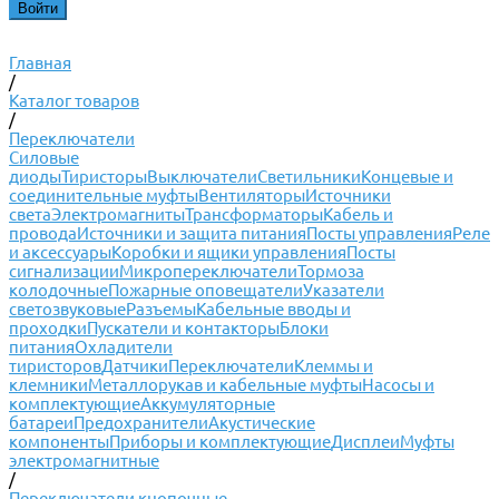
Главная
/
Каталог товаров
/
Переключатели
Силовые
диоды
Тиристоры
Выключатели
Светильники
Концевые и
соединительные муфты
Вентиляторы
Источники
света
Электромагниты
Трансформаторы
Кабель и
провода
Источники и защита питания
Посты управления
Реле
и аксессуары
Коробки и ящики управления
Посты
сигнализации
Микропереключатели
Тормоза
колодочные
Пожарные оповещатели
Указатели
светозвуковые
Разъемы
Кабельные вводы и
проходки
Пускатели и контакторы
Блоки
питания
Охладители
тиристоров
Датчики
Переключатели
Клеммы и
клемники
Металлорукав и кабельные муфты
Насосы и
комплектующие
Аккумуляторные
батареи
Предохранители
Акустические
компоненты
Приборы и комплектующие
Дисплеи
Муфты
электромагнитные
/
Переключатели кнопочные