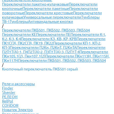
Переключатели пакетно-кулачковые
Переключатели
кнопочные
Переключатели пакетные
Переключатели
поворотные
Переключатели крестовые
Переключатели
кулачковые
Универсальные переключатели
Тумблеры
ТВ-1
Тумблеры
Антивандальные кнопки
/
Переключатели ПКБ501, ПКБ502, ПКБ503, ПКБ504
Переключатели КЕ
Переключатели ПЕ
Переключатели К-1,
К-2, К-3, К-4
Переключатели КЗ, КВ, КР, КРВ
Переключатели
ПК1С(Э), ПК2С(Э), ПК19, ПК22
Переключатели КП-1, КП-2,
КП-3
Переключатели П2Кн, П2КнТ, П2КнТА
Переключатели
П2П1Т(А)-1, П4П2Т(А)-2, П3П1Т(А)-3, П2П1Т-4
Переключатели
ПКн105.1(2), Пкн107.1(2)
Переключатели ПКн113Н, ПКн115Н,
ПКн117Н
Переключатели ПКБ501, ПКБ502, ПКБ503, ПКБ504
/
Кнопочный переключатель ПКБ501 серый
Реле и аксессуары
Finder
Shenler
РЕЛЕОН
RelPol
CONDOR
Новатек Электро