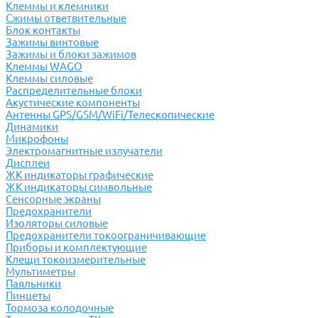
Клеммы и клемники
Cжимы ответвительные
Блок контакты
Зажимы винтовые
Зажимы и блоки зажимов
Клеммы WAGO
Клеммы силовые
Распределительные блоки
Акустические компоненты
Антенны GPS/GSM/WiFi/Телескопические
Динамики
Микрофоны
Электромагнитные излучатели
Дисплеи
ЖК индикаторы графические
ЖК индикаторы символьные
Сенсорные экраны
Предохранители
Изоляторы силовые
Предохранители токоограничивающие
Приборы и комплектующие
Клещи токоизмерительные
Мультиметры
Паяльники
Пинцеты
Тормоза колодочные