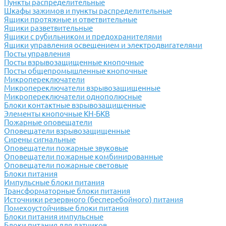
Пункты распределительные
Шкафы зажимов и пункты распределительные
Ящики протяжные и ответвительные
Ящики разветвительные
Ящики с рубильником и предохранителями
Ящики управления освещением и электродвигателями
Посты управления
Посты взрывозащищенные кнопочные
Посты общепромышленные кнопочные
Микропереключатели
Микропереключатели взрывозащищенные
Микропереключатели однополюсные
Блоки контактные взрывозащищенные
Элементы кнопочные КН-БКВ
Пожарные оповещатели
Оповещатели взрывозащищенные
Сирены сигнальные
Оповещатели пожарные звуковые
Оповещатели пожарные комбинированные
Оповещатели пожарные световые
Блоки питания
Импульсные блоки питания
Трансформаторные блоки питания
Источники резервного (бесперебойного) питания
Помехоустойчивые блоки питания
Блоки питания импульсные
Блоки питания для датчиков