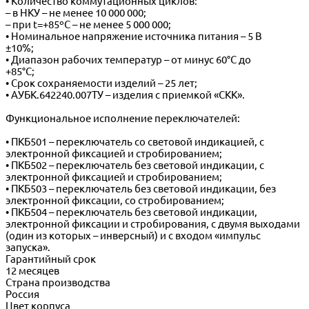
• Количество коммутационных циклов:
– в НКУ – не менее 10 000 000;
– при t=+85ºС – не менее 5 000 000;
• Номинальное напряжение источника питания – 5 В
±10%;
• Диапазон рабочих температур – от минус 60°С до
+85°С;
• Срок сохраняемости изделий – 25 лет;
• АУБК.642240.007ТУ – изделия с приемкой «СКК».
Функциональное исполнение переключателей:
• ПКБ501 – переключатель со световой индикацией, с
электронной фиксацией и стробированием;
• ПКБ502 – переключатель без световой индикации, с
электронной фиксацией и стробированием;
• ПКБ503 – переключатель без световой индикации, без
электронной фиксации, со стробированием;
• ПКБ504 – переключатель без световой индикации,
электронной фиксации и стробирования, с двумя выходами
(один из которых – инверсный) и с входом «импульс
запуска».
Гарантийный срок
12 месяцев
Страна производства
Россия
Цвет корпуса