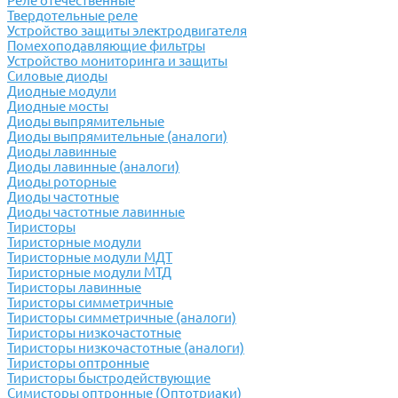
Реле отечественные
Твердотельные реле
Устройство защиты электродвигателя
Помехоподавляющие фильтры
Устройство мониторинга и защиты
Силовые диоды
Диодные модули
Диодные мосты
Диоды выпрямительные
Диоды выпрямительные (аналоги)
Диоды лавинные
Диоды лавинные (аналоги)
Диоды роторные
Диоды частотные
Диоды частотные лавинные
Тиристоры
Тиристорные модули
Тиристорные модули МДТ
Тиристорные модули МТД
Тиристоры лавинные
Тиристоры симметричные
Тиристоры симметричные (аналоги)
Тиристоры низкочастотные
Тиристоры низкочастотные (аналоги)
Тиристоры оптронные
Тиристоры быстродействующие
Симисторы оптронные (Оптотриаки)