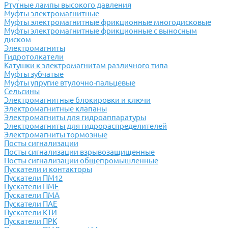
Ртутные лампы высокого давления
Муфты электромагнитные
Муфты электромагнитные фрикционные многодисковые
Муфты электромагнитные фрикционные с выносным
диском
Электромагниты
Гидротолкатели
Катушки к электромагнитам различного типа
Муфты зубчатые
Муфты упругие втулочно-пальцевые
Сельсины
Электромагнитные блокировки и ключи
Электромагнитные клапаны
Электромагниты для гидроаппаратуры
Электромагниты для гидрораспределителей
Электромагниты тормозные
Посты сигнализации
Посты сигнализации взрывозащищенные
Посты сигнализации общепромышленные
Пускатели и контакторы
Пускатели ПМ12
Пускатели ПМЕ
Пускатели ПМА
Пускатели ПАЕ
Пускатели КТИ
Пускатели ПРК