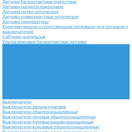
Датчики бесконтактные емкостные
Датчики магнитогерконовые
Датчики метки оптические
Датчики поверхностные оптические
Датчики температуры
Комплектующие и сопутсвующая продукция для датчиков и
выключателей
Счётчики импульсов
Ультразвуковые бесконтактные датчики
Переключатели
Универсальные переключатели
Переключатели кулачковые
Переключатели кнопочные
Переключатели крестовые
Переключатели пакетные
Переключатели пакетно-кулачковые
Переключатели поворотные
Тумблеры ТВ-1
Тумблеры
Антивандальные кнопки
Выключатели
Выключатели автоматические
Выключатели общепромышленные
Выключатели путевые общепромышленные
Выключатели путевые взрывозащищенные
Выключатели концевые общепромышленные
Выключатели концевые взрывозащищенные