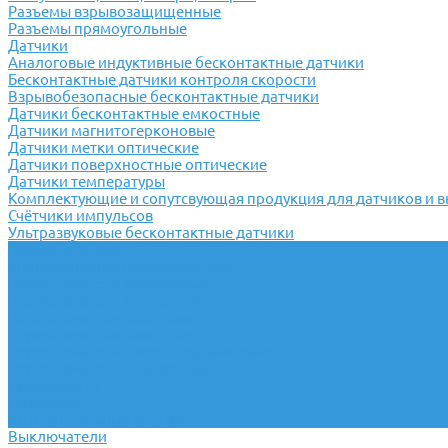
Разъемы взрывозащищенные
Разъемы прямоугольные
Датчики
Аналоговые индуктивные бесконтактные датчики
Бесконтактные датчики контроля скорости
Взрывобезопасные бесконтактные датчики
Датчики бесконтактные емкостные
Датчики магнитогерконовые
Датчики метки оптические
Датчики поверхностные оптические
Датчики температуры
Комплектующие и сопутсвующая продукция для датчиков и 
Счётчики импульсов
Ультразвуковые бесконтактные датчики
Переключатели
Универсальные переключатели
Переключатели кулачковые
Переключатели кнопочные
Переключатели крестовые
Переключатели пакетные
Переключатели пакетно-кулачковые
Переключатели поворотные
Тумблеры ТВ-1
Тумблеры
Антивандальные кнопки
Выключатели