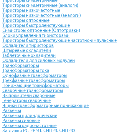
Тиристоры симметричные
Тиристоры симметричные (аналоги)
Тиристоры низкочастотные
Тиристоры низкочастотные (аналоги)
Тиристоры оптронные
Тиристоры быстродействующие
Симисторы оптронные (Оптотриаки)
Блоки управления тиристорами
Тиристоры быстродействующие частотно-импульсные
Охладители тиристоров
Штыревые охладители
Таблеточные охладители
Охладители для силовых модулей
Трансформаторы
Трансформаторы тока
Однофазные трансформаторы
Трехфазные трансформаторы
Понижающие трансформаторы
Сварочные трансформаторы
Выпрямители сварочные
Генераторы сварочные
Ящики трансформаторные понижающие
Разъемы
Разъемы цилиндрические
Разъемы силовые
Разъемы радиочастотные
Заглушки РС, 2РМТ, СНЦ23, СНЦ233