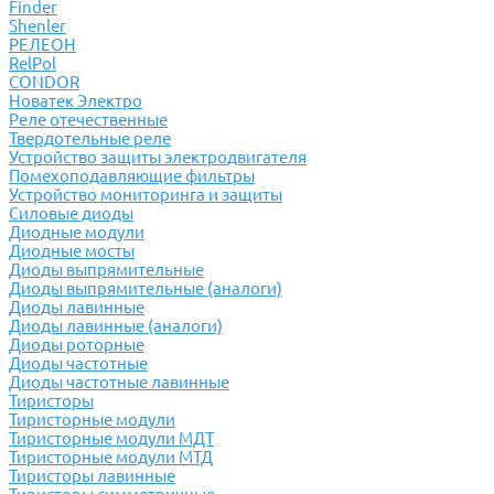
Finder
Shenler
РЕЛЕОН
RelPol
CONDOR
Новатек Электро
Реле отечественные
Твердотельные реле
Устройство защиты электродвигателя
Помехоподавляющие фильтры
Устройство мониторинга и защиты
Силовые диоды
Диодные модули
Диодные мосты
Диоды выпрямительные
Диоды выпрямительные (аналоги)
Диоды лавинные
Диоды лавинные (аналоги)
Диоды роторные
Диоды частотные
Диоды частотные лавинные
Тиристоры
Тиристорные модули
Тиристорные модули МДТ
Тиристорные модули МТД
Тиристоры лавинные