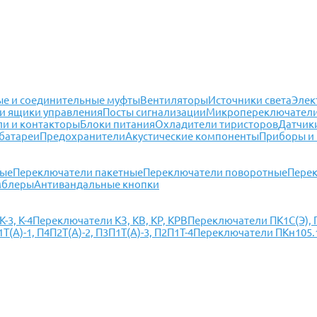
е и соединительные муфты
Вентиляторы
Источники света
Элек
и ящики управления
Посты сигнализации
Микропереключател
ли и контакторы
Блоки питания
Охладители тиристоров
Датчик
батареи
Предохранители
Акустические компоненты
Приборы и
ные
Переключатели пакетные
Переключатели поворотные
Перек
мблеры
Антивандальные кнопки
-3, К-4
Переключатели КЗ, КВ, КР, КРВ
Переключатели ПК1С(Э), П
(А)-1, П4П2Т(А)-2, П3П1Т(А)-3, П2П1Т-4
Переключатели ПКн105.1(