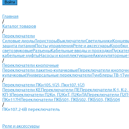
Главная
/
Каталог товаров
/
Переключатели
Силовые диоды
Тиристоры
Выключатели
Светильники
Концевы
защита питания
Посты управления
Реле и аксессуары
Коробки 
светозвуковые
Разъемы
Кабельные вводы и проходки
Пускате
кабельные муфты
Насосы и комплектующие
Аккумуляторные 
/
Переключатели кнопочные
Переключатели пакетно-кулачковые
Переключатели кнопоч
кулачковые
Универсальные переключатели
Тумблеры ТВ-1
Ту
/
Переключатели ПКн105.1(2), Пкн107.1(2)
Переключатели КЕ
Переключатели ПЕ
Переключатели К-1, К-2, К
КП-3
Переключатели П2Кн, П2КнТ, П2КнТА
Переключатели П2П1Т
ПКн117Н
Переключатели ПКБ501, ПКБ502, ПКБ503, ПКБ504
/
ПКн107.2-6В переключатель
Реле и аксессуары