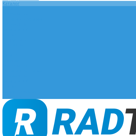
Каталог
Главная
О компании
Оплата и доставка
Документы
База знаний
Статьи
Сотрудничество
Контакты
...
Каталог
Главная
О компании
Оплата и доставка
Документы
База знаний
Статьи
Сотрудничество
Контакты