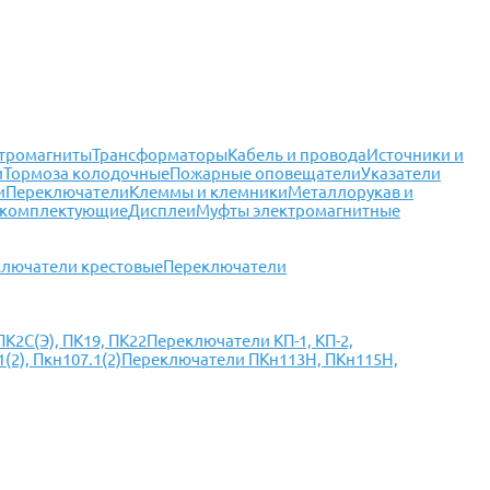
тромагниты
Трансформаторы
Кабель и провода
Источники и
и
Тормоза колодочные
Пожарные оповещатели
Указатели
и
Переключатели
Клеммы и клемники
Металлорукав и
 комплектующие
Дисплеи
Муфты электромагнитные
лючатели крестовые
Переключатели
К2С(Э), ПК19, ПК22
Переключатели КП-1, КП-2,
2), Пкн107.1(2)
Переключатели ПКн113Н, ПКн115Н,