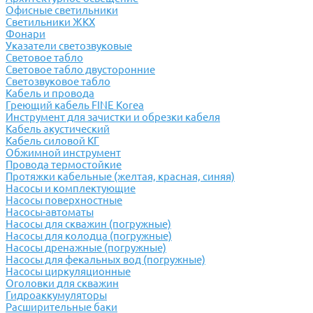
Офисные светильники
Светильники ЖКХ
Фонари
Указатели светозвуковые
Световое табло
Световое табло двусторонние
Светозвуковое табло
Кабель и провода
Греющий кабель FINE Korea
Инструмент для зачистки и обрезки кабеля
Кабель акустический
Кабель силовой КГ
Обжимной инструмент
Провода термостойкие
Протяжки кабельные (желтая, красная, синяя)
Насосы и комплектующие
Насосы поверхностные
Насосы-автоматы
Насосы для скважин (погружные)
Насосы для колодца (погружные)
Насосы дренажные (погружные)
Насосы для фекальных вод (погружные)
Насосы циркуляционные
Оголовки для скважин
Гидроаккумуляторы
Расширительные баки