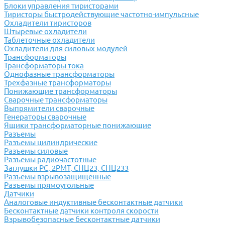
Блоки управления тиристорами
Тиристоры быстродействующие частотно-импульсные
Охладители тиристоров
Штыревые охладители
Таблеточные охладители
Охладители для силовых модулей
Трансформаторы
Трансформаторы тока
Однофазные трансформаторы
Трехфазные трансформаторы
Понижающие трансформаторы
Сварочные трансформаторы
Выпрямители сварочные
Генераторы сварочные
Ящики трансформаторные понижающие
Разъемы
Разъемы цилиндрические
Разъемы силовые
Разъемы радиочастотные
Заглушки РС, 2РМТ, СНЦ23, СНЦ233
Разъемы взрывозащищенные
Разъемы прямоугольные
Датчики
Аналоговые индуктивные бесконтактные датчики
Бесконтактные датчики контроля скорости
Взрывобезопасные бесконтактные датчики