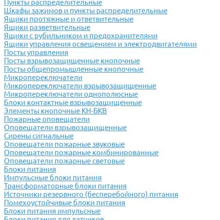
Пункты распределительные
Шкафы зажимов и пункты распределительные
Ящики протяжные и ответвительные
Ящики разветвительные
Ящики с рубильником и предохранителями
Ящики управления освещением и электродвигателями
Посты управления
Посты взрывозащищенные кнопочные
Посты общепромышленные кнопочные
Микропереключатели
Микропереключатели взрывозащищенные
Микропереключатели однополюсные
Блоки контактные взрывозащищенные
Элементы кнопочные КН-БКВ
Пожарные оповещатели
Оповещатели взрывозащищенные
Сирены сигнальные
Оповещатели пожарные звуковые
Оповещатели пожарные комбинированные
Оповещатели пожарные световые
Блоки питания
Импульсные блоки питания
Трансформаторные блоки питания
Источники резервного (бесперебойного) питания
Помехоустойчивые блоки питания
Блоки питания импульсные
Блоки питания для датчиков