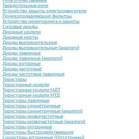
Реле отечественные
Твердотельные реле
Устройство защиты электродвигателя
Помехоподавляющие фильтры
Устройство мониторинга и защиты
Силовые диоды
Диодные модули
Диодные мосты
Диоды выпрямительные
Диоды выпрямительные (аналоги)
Диоды лавинные
Диоды лавинные (аналоги)
Диоды роторные
Диоды частотные
Диоды частотные лавинные
Тиристоры
Тиристорные модули
Тиристорные модули МДТ
Тиристорные модули МТД
Тиристоры лавинные
Тиристоры симметричные
Тиристоры симметричные (аналоги)
Тиристоры низкочастотные
Тиристоры низкочастотные (аналоги)
Тиристоры оптронные
Тиристоры быстродействующие
Симисторы оптронные (Оптотриаки)