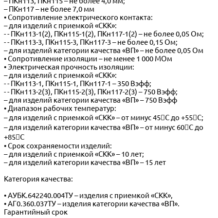
– ПКн113, ПКн115 – не более 4,0 мм;
– ПКн117 – не более 7,0 мм
• Сопротивление электрического контакта:
– для изделий с приемкой «СКК»:
- - ПКн113-1(2), ПКн115-1(2), ПКн117-1(2) – не более 0,05 Ом;
- - ПКн113-3, ПКн115-3, ПКн117-3 – не более 0,15 Ом;
– для изделий категории качества «ВП» – не более 0,05 Ом
• Сопротивление изоляции – не менее 1 000 МОм
• Электрическая прочность изоляции:
– для изделий с приемкой «СКК»:
- - ПКн113-1, ПКн115-1, ПКн117-1 – 350 Вэфф;
- - ПКн113-2(3), ПКн115-2(3), ПКн117-2(3) – 750 Вэфф;
– для изделий категории качества «ВП» – 750 Вэфф
• Диапазон рабочих температур:
– для изделий с приемкой «СКК» – от минус 45С до +55С;
– для изделий категории качества «ВП» – от минус 60С до
+85С
• Срок сохраняемости изделий:
– для изделий с приемкой «СКК» – 10 лет;
– для изделий категории качества «ВП» – 15 лет
Категория качества:
• АУБК.642240.004ТУ – изделия с приемкой «СКК»,
• АГ0.360.037ТУ – изделия категории качества «ВП».
Гарантийный срок