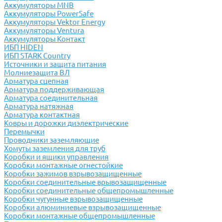
Аккумуляторы MNB
Аккумуляторы PowerSafe
Аккумуляторы Vektor Energy
Аккумуляторы Ventura
Аккумуляторы Контакт
ИБП HIDEN
ИБП STARK Country
Источники и защита питания
Молниезащита ВЛ
Арматура сцепная
Арматура поддерживающая
Арматура соединительная
Арматура натяжная
Арматура контактная
Ковры и дорожки диэлектрические
Перемычки
Проводники заземляющие
Хомуты заземления для труб
Коробки и ящики управления
Коробки монтажные огнестойкие
Коробки зажимов взрывозащищенные
Коробки соединительные врывозащищенные
Коробки соединительные общепромышленные
Коробки чугунные взрывозащищенные
Коробки алюминиевые взрывозащищенные
Коробки монтажные общепромышленные