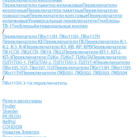
Переключатели пакетно-кулачковые
Переключатели
кнопочные
Переключатели пакетные
Переключатели
поворотные
Переключатели крестовые
Переключатели
кулачковые
Универсальные переключатели
Тумблеры
ТВ-1
Тумблеры
Антивандальные кнопки
/
Переключатели ПКн113Н, ПКн115Н, ПКн117Н
Переключатели КЕ
Переключатели ПЕ
Переключатели К-1,
К-2, К-3, К-4
Переключатели КЗ, КВ, КР, КРВ
Переключатели
ПК1С(Э), ПК2С(Э), ПК19, ПК22
Переключатели КП-1, КП-2,
КП-3
Переключатели П2Кн, П2КнТ, П2КнТА
Переключатели
П2П1Т(А)-1, П4П2Т(А)-2, П3П1Т(А)-3, П2П1Т-4
Переключатели
ПКн105.1(2), Пкн107.1(2)
Переключатели ПКн113Н, ПКн115Н,
ПКн117Н
Переключатели ПКБ501, ПКБ502, ПКБ503, ПКБ504
/
ПКн115Н.3-1ж переключатель
Реле и аксессуары
Finder
Shenler
РЕЛЕОН
RelPol
CONDOR
Новатек Электро