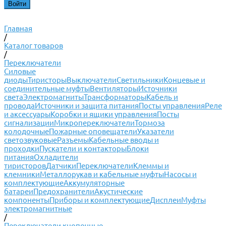
Главная
/
Каталог товаров
/
Переключатели
Силовые
диоды
Тиристоры
Выключатели
Светильники
Концевые и
соединительные муфты
Вентиляторы
Источники
света
Электромагниты
Трансформаторы
Кабель и
провода
Источники и защита питания
Посты управления
Реле
и аксессуары
Коробки и ящики управления
Посты
сигнализации
Микропереключатели
Тормоза
колодочные
Пожарные оповещатели
Указатели
светозвуковые
Разъемы
Кабельные вводы и
проходки
Пускатели и контакторы
Блоки
питания
Охладители
тиристоров
Датчики
Переключатели
Клеммы и
клемники
Металлорукав и кабельные муфты
Насосы и
комплектующие
Аккумуляторные
батареи
Предохранители
Акустические
компоненты
Приборы и комплектующие
Дисплеи
Муфты
электромагнитные
/
Переключатели кнопочные