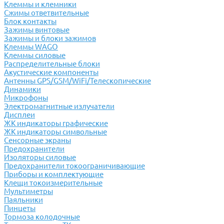
Клеммы и клемники
Cжимы ответвительные
Блок контакты
Зажимы винтовые
Зажимы и блоки зажимов
Клеммы WAGO
Клеммы силовые
Распределительные блоки
Акустические компоненты
Антенны GPS/GSM/WiFi/Телескопические
Динамики
Микрофоны
Электромагнитные излучатели
Дисплеи
ЖК индикаторы графические
ЖК индикаторы символьные
Сенсорные экраны
Предохранители
Изоляторы силовые
Предохранители токоограничивающие
Приборы и комплектующие
Клещи токоизмерительные
Мультиметры
Паяльники
Пинцеты
Тормоза колодочные