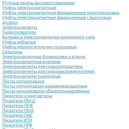
Ртутные лампы высокого давления
Муфты электромагнитные
Муфты электромагнитные фрикционные многодисковые
Муфты электромагнитные фрикционные с выносным
диском
Электромагниты
Гидротолкатели
Катушки к электромагнитам различного типа
Муфты зубчатые
Муфты упругие втулочно-пальцевые
Сельсины
Электромагнитные блокировки и ключи
Электромагнитные клапаны
Электромагниты для гидроаппаратуры
Электромагниты для гидрораспределителей
Электромагниты тормозные
Посты сигнализации
Посты сигнализации взрывозащищенные
Посты сигнализации общепромышленные
Пускатели и контакторы
Пускатели ПМ12
Пускатели ПМЕ
Пускатели ПМА
Пускатели ПАЕ
Пускатели КТИ
Пускатели ПРК