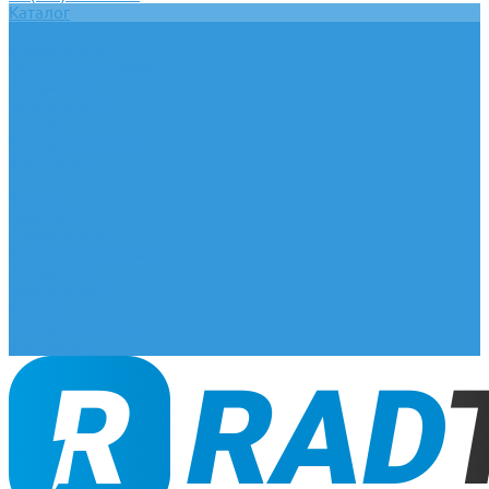
Каталог
Главная
О компании
Оплата и доставка
Документы
База знаний
Статьи
Сотрудничество
Контакты
...
Каталог
Главная
О компании
Оплата и доставка
Документы
База знаний
Статьи
Сотрудничество
Контакты