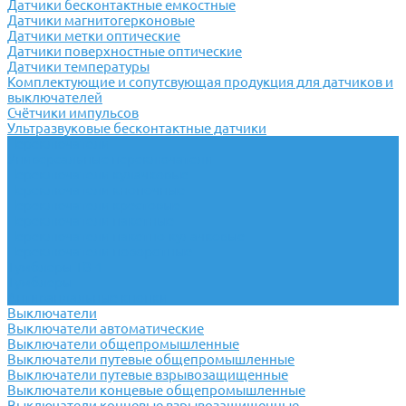
Датчики бесконтактные емкостные
Датчики магнитогерконовые
Датчики метки оптические
Датчики поверхностные оптические
Датчики температуры
Комплектующие и сопутсвующая продукция для датчиков и
выключателей
Счётчики импульсов
Ультразвуковые бесконтактные датчики
Переключатели
Универсальные переключатели
Переключатели кулачковые
Переключатели кнопочные
Переключатели крестовые
Переключатели пакетные
Переключатели пакетно-кулачковые
Переключатели поворотные
Тумблеры ТВ-1
Тумблеры
Антивандальные кнопки
Выключатели
Выключатели автоматические
Выключатели общепромышленные
Выключатели путевые общепромышленные
Выключатели путевые взрывозащищенные
Выключатели концевые общепромышленные
Выключатели концевые взрывозащищенные