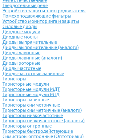
Реле отечественные
Твердотельные реле
Устройство защиты электродвигателя
Помехоподавляющие фильтры
Устройство мониторинга и защиты
Силовые диоды
Диодные модули
Диодные мосты
Диоды выпрямительные
Диоды выпрямительные (аналоги)
Диоды лавинные
Диоды лавинные (аналоги)
Диоды роторные
Диоды частотные
Диоды частотные лавинные
Тиристоры
Тиристорные модули
Тиристорные модули МДТ
Тиристорные модули МТД
Тиристоры лавинные
Тиристоры симметричные
Тиристоры симметричные (аналоги)
Тиристоры низкочастотные
Тиристоры низкочастотные (аналоги)
Тиристоры оптронные
Тиристоры быстродействующие
Симисторы оптронные (Оптотриаки)