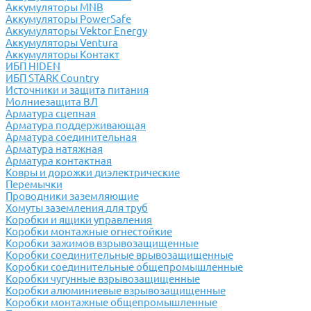
Аккумуляторы MNB
Аккумуляторы PowerSafe
Аккумуляторы Vektor Energy
Аккумуляторы Ventura
Аккумуляторы Контакт
ИБП HIDEN
ИБП STARK Country
Источники и защита питания
Молниезащита ВЛ
Арматура сцепная
Арматура поддерживающая
Арматура соединительная
Арматура натяжная
Арматура контактная
Ковры и дорожки диэлектрические
Перемычки
Проводники заземляющие
Хомуты заземления для труб
Коробки и ящики управления
Коробки монтажные огнестойкие
Коробки зажимов взрывозащищенные
Коробки соединительные врывозащищенные
Коробки соединительные общепромышленные
Коробки чугунные взрывозащищенные
Коробки алюминиевые взрывозащищенные
Коробки монтажные общепромышленные