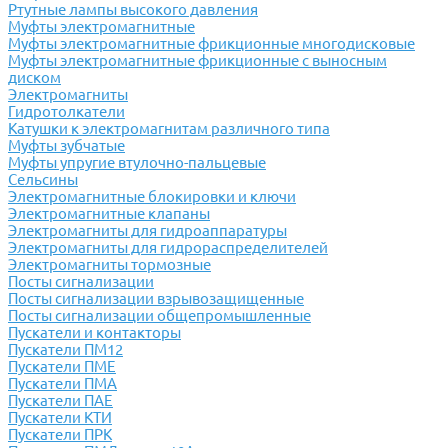
Ртутные лампы высокого давления
Муфты электромагнитные
Муфты электромагнитные фрикционные многодисковые
Муфты электромагнитные фрикционные с выносным
диском
Электромагниты
Гидротолкатели
Катушки к электромагнитам различного типа
Муфты зубчатые
Муфты упругие втулочно-пальцевые
Сельсины
Электромагнитные блокировки и ключи
Электромагнитные клапаны
Электромагниты для гидроаппаратуры
Электромагниты для гидрораспределителей
Электромагниты тормозные
Посты сигнализации
Посты сигнализации взрывозащищенные
Посты сигнализации общепромышленные
Пускатели и контакторы
Пускатели ПМ12
Пускатели ПМЕ
Пускатели ПМА
Пускатели ПАЕ
Пускатели КТИ
Пускатели ПРК