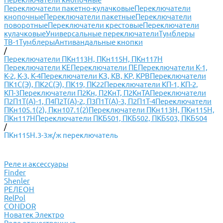
Переключатели пакетно-кулачковые
Переключатели
кнопочные
Переключатели пакетные
Переключатели
поворотные
Переключатели крестовые
Переключатели
кулачковые
Универсальные переключатели
Тумблеры
ТВ-1
Тумблеры
Антивандальные кнопки
/
Переключатели ПКн113Н, ПКн115Н, ПКн117Н
Переключатели КЕ
Переключатели ПЕ
Переключатели К-1,
К-2, К-3, К-4
Переключатели КЗ, КВ, КР, КРВ
Переключатели
ПК1С(Э), ПК2С(Э), ПК19, ПК22
Переключатели КП-1, КП-2,
КП-3
Переключатели П2Кн, П2КнТ, П2КнТА
Переключатели
П2П1Т(А)-1, П4П2Т(А)-2, П3П1Т(А)-3, П2П1Т-4
Переключатели
ПКн105.1(2), Пкн107.1(2)
Переключатели ПКн113Н, ПКн115Н,
ПКн117Н
Переключатели ПКБ501, ПКБ502, ПКБ503, ПКБ504
/
ПКн115Н.3-3ж/ж переключатель
Реле и аксессуары
Finder
Shenler
РЕЛЕОН
RelPol
CONDOR
Новатек Электро