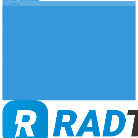
Каталог
Главная
О компании
Оплата и доставка
Документы
База знаний
Статьи
Сотрудничество
Контакты
...
Каталог
Главная
О компании
Оплата и доставка
Документы
База знаний
Статьи
Сотрудничество
Контакты