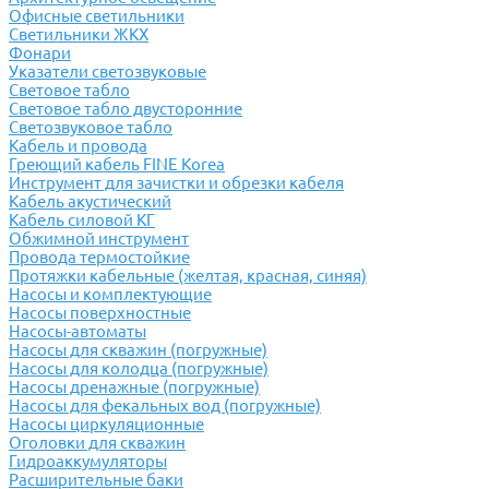
Офисные светильники
Светильники ЖКХ
Фонари
Указатели светозвуковые
Световое табло
Световое табло двусторонние
Светозвуковое табло
Кабель и провода
Греющий кабель FINE Korea
Инструмент для зачистки и обрезки кабеля
Кабель акустический
Кабель силовой КГ
Обжимной инструмент
Провода термостойкие
Протяжки кабельные (желтая, красная, синяя)
Насосы и комплектующие
Насосы поверхностные
Насосы-автоматы
Насосы для скважин (погружные)
Насосы для колодца (погружные)
Насосы дренажные (погружные)
Насосы для фекальных вод (погружные)
Насосы циркуляционные
Оголовки для скважин
Гидроаккумуляторы
Расширительные баки