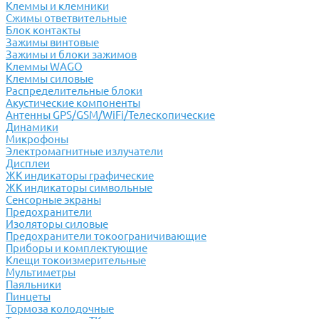
Клеммы и клемники
Cжимы ответвительные
Блок контакты
Зажимы винтовые
Зажимы и блоки зажимов
Клеммы WAGO
Клеммы силовые
Распределительные блоки
Акустические компоненты
Антенны GPS/GSM/WiFi/Телескопические
Динамики
Микрофоны
Электромагнитные излучатели
Дисплеи
ЖК индикаторы графические
ЖК индикаторы символьные
Сенсорные экраны
Предохранители
Изоляторы силовые
Предохранители токоограничивающие
Приборы и комплектующие
Клещи токоизмерительные
Мультиметры
Паяльники
Пинцеты
Тормоза колодочные