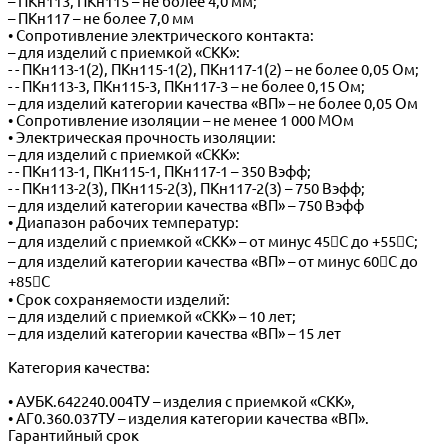
– ПКн113, ПКн115 – не более 4,0 мм;
– ПКн117 – не более 7,0 мм
• Сопротивление электрического контакта:
– для изделий с приемкой «СКК»:
- - ПКн113-1(2), ПКн115-1(2), ПКн117-1(2) – не более 0,05 Ом;
- - ПКн113-3, ПКн115-3, ПКн117-3 – не более 0,15 Ом;
– для изделий категории качества «ВП» – не более 0,05 Ом
• Сопротивление изоляции – не менее 1 000 МОм
• Электрическая прочность изоляции:
– для изделий с приемкой «СКК»:
- - ПКн113-1, ПКн115-1, ПКн117-1 – 350 Вэфф;
- - ПКн113-2(3), ПКн115-2(3), ПКн117-2(3) – 750 Вэфф;
– для изделий категории качества «ВП» – 750 Вэфф
• Диапазон рабочих температур:
– для изделий с приемкой «СКК» – от минус 45С до +55С;
– для изделий категории качества «ВП» – от минус 60С до
+85С
• Срок сохраняемости изделий:
– для изделий с приемкой «СКК» – 10 лет;
– для изделий категории качества «ВП» – 15 лет
Категория качества:
• АУБК.642240.004ТУ – изделия с приемкой «СКК»,
• АГ0.360.037ТУ – изделия категории качества «ВП».
Гарантийный срок