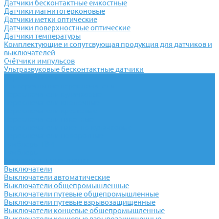
Датчики бесконтактные емкостные
Датчики магнитогерконовые
Датчики метки оптические
Датчики поверхностные оптические
Датчики температуры
Комплектующие и сопутсвующая продукция для датчиков и
выключателей
Счётчики импульсов
Ультразвуковые бесконтактные датчики
Переключатели
Универсальные переключатели
Переключатели кулачковые
Переключатели кнопочные
Переключатели крестовые
Переключатели пакетные
Переключатели пакетно-кулачковые
Переключатели поворотные
Тумблеры ТВ-1
Тумблеры
Антивандальные кнопки
Выключатели
Выключатели автоматические
Выключатели общепромышленные
Выключатели путевые общепромышленные
Выключатели путевые взрывозащищенные
Выключатели концевые общепромышленные
Выключатели концевые взрывозащищенные