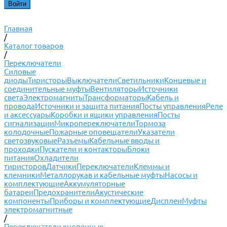
Главная
/
Каталог товаров
/
Переключатели
Силовые
диоды
Тиристоры
Выключатели
Светильники
Концевые и
соединительные муфты
Вентиляторы
Источники
света
Электромагниты
Трансформаторы
Кабель и
провода
Источники и защита питания
Посты управления
Реле
и аксессуары
Коробки и ящики управления
Посты
сигнализации
Микропереключатели
Тормоза
колодочные
Пожарные оповещатели
Указатели
светозвуковые
Разъемы
Кабельные вводы и
проходки
Пускатели и контакторы
Блоки
питания
Охладители
тиристоров
Датчики
Переключатели
Клеммы и
клемники
Металлорукав и кабельные муфты
Насосы и
комплектующие
Аккумуляторные
батареи
Предохранители
Акустические
компоненты
Приборы и комплектующие
Дисплеи
Муфты
электромагнитные
/
Переключатели кнопочные