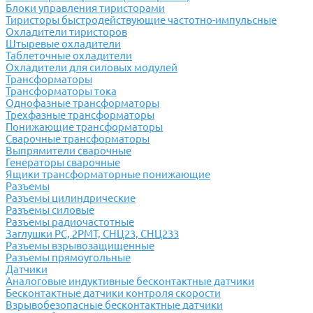
Блоки управления тиристорами
Тиристоры быстродействующие частотно-импульсные
Охладители тиристоров
Штыревые охладители
Таблеточные охладители
Охладители для силовых модулей
Трансформаторы
Трансформаторы тока
Однофазные трансформаторы
Трехфазные трансформаторы
Понижающие трансформаторы
Сварочные трансформаторы
Выпрямители сварочные
Генераторы сварочные
Ящики трансформаторные понижающие
Разъемы
Разъемы цилиндрические
Разъемы силовые
Разъемы радиочастотные
Заглушки РС, 2РМТ, СНЦ23, СНЦ233
Разъемы взрывозащищенные
Разъемы прямоугольные
Датчики
Аналоговые индуктивные бесконтактные датчики
Бесконтактные датчики контроля скорости
Взрывобезопасные бесконтактные датчики