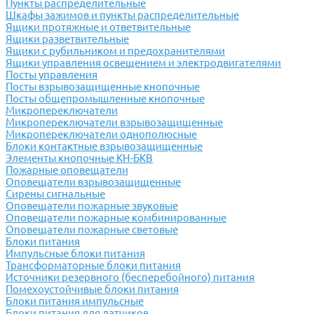
Пункты распределительные
Шкафы зажимов и пункты распределительные
Ящики протяжные и ответвительные
Ящики разветвительные
Ящики с рубильником и предохранителями
Ящики управления освещением и электродвигателями
Посты управления
Посты взрывозащищенные кнопочные
Посты общепромышленные кнопочные
Микропереключатели
Микропереключатели взрывозащищенные
Микропереключатели однополюсные
Блоки контактные взрывозащищенные
Элементы кнопочные КН-БКВ
Пожарные оповещатели
Оповещатели взрывозащищенные
Сирены сигнальные
Оповещатели пожарные звуковые
Оповещатели пожарные комбинированные
Оповещатели пожарные световые
Блоки питания
Импульсные блоки питания
Трансформаторные блоки питания
Источники резервного (бесперебойного) питания
Помехоустойчивые блоки питания
Блоки питания импульсные
Блоки питания для датчиков