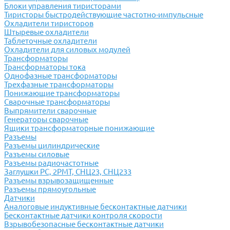
Блоки управления тиристорами
Тиристоры быстродействующие частотно-импульсные
Охладители тиристоров
Штыревые охладители
Таблеточные охладители
Охладители для силовых модулей
Трансформаторы
Трансформаторы тока
Однофазные трансформаторы
Трехфазные трансформаторы
Понижающие трансформаторы
Сварочные трансформаторы
Выпрямители сварочные
Генераторы сварочные
Ящики трансформаторные понижающие
Разъемы
Разъемы цилиндрические
Разъемы силовые
Разъемы радиочастотные
Заглушки РС, 2РМТ, СНЦ23, СНЦ233
Разъемы взрывозащищенные
Разъемы прямоугольные
Датчики
Аналоговые индуктивные бесконтактные датчики
Бесконтактные датчики контроля скорости
Взрывобезопасные бесконтактные датчики