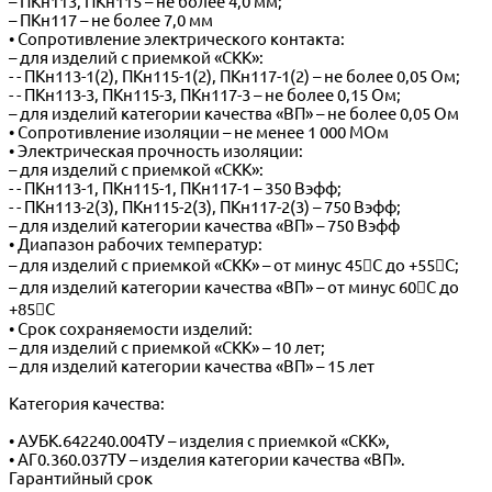
– ПКн113, ПКн115 – не более 4,0 мм;
– ПКн117 – не более 7,0 мм
• Сопротивление электрического контакта:
– для изделий с приемкой «СКК»:
- - ПКн113-1(2), ПКн115-1(2), ПКн117-1(2) – не более 0,05 Ом;
- - ПКн113-3, ПКн115-3, ПКн117-3 – не более 0,15 Ом;
– для изделий категории качества «ВП» – не более 0,05 Ом
• Сопротивление изоляции – не менее 1 000 МОм
• Электрическая прочность изоляции:
– для изделий с приемкой «СКК»:
- - ПКн113-1, ПКн115-1, ПКн117-1 – 350 Вэфф;
- - ПКн113-2(3), ПКн115-2(3), ПКн117-2(3) – 750 Вэфф;
– для изделий категории качества «ВП» – 750 Вэфф
• Диапазон рабочих температур:
– для изделий с приемкой «СКК» – от минус 45С до +55С;
– для изделий категории качества «ВП» – от минус 60С до
+85С
• Срок сохраняемости изделий:
– для изделий с приемкой «СКК» – 10 лет;
– для изделий категории качества «ВП» – 15 лет
Категория качества:
• АУБК.642240.004ТУ – изделия с приемкой «СКК»,
• АГ0.360.037ТУ – изделия категории качества «ВП».
Гарантийный срок