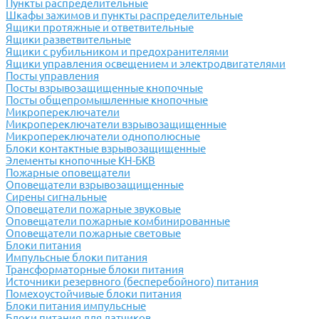
Пункты распределительные
Шкафы зажимов и пункты распределительные
Ящики протяжные и ответвительные
Ящики разветвительные
Ящики с рубильником и предохранителями
Ящики управления освещением и электродвигателями
Посты управления
Посты взрывозащищенные кнопочные
Посты общепромышленные кнопочные
Микропереключатели
Микропереключатели взрывозащищенные
Микропереключатели однополюсные
Блоки контактные взрывозащищенные
Элементы кнопочные КН-БКВ
Пожарные оповещатели
Оповещатели взрывозащищенные
Сирены сигнальные
Оповещатели пожарные звуковые
Оповещатели пожарные комбинированные
Оповещатели пожарные световые
Блоки питания
Импульсные блоки питания
Трансформаторные блоки питания
Источники резервного (бесперебойного) питания
Помехоустойчивые блоки питания
Блоки питания импульсные
Блоки питания для датчиков