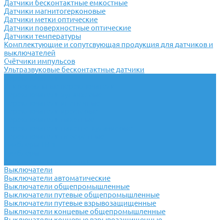
Датчики бесконтактные емкостные
Датчики магнитогерконовые
Датчики метки оптические
Датчики поверхностные оптические
Датчики температуры
Комплектующие и сопутсвующая продукция для датчиков и
выключателей
Счётчики импульсов
Ультразвуковые бесконтактные датчики
Переключатели
Универсальные переключатели
Переключатели кулачковые
Переключатели кнопочные
Переключатели крестовые
Переключатели пакетные
Переключатели пакетно-кулачковые
Переключатели поворотные
Тумблеры ТВ-1
Тумблеры
Антивандальные кнопки
Выключатели
Выключатели автоматические
Выключатели общепромышленные
Выключатели путевые общепромышленные
Выключатели путевые взрывозащищенные
Выключатели концевые общепромышленные
Выключатели концевые взрывозащищенные