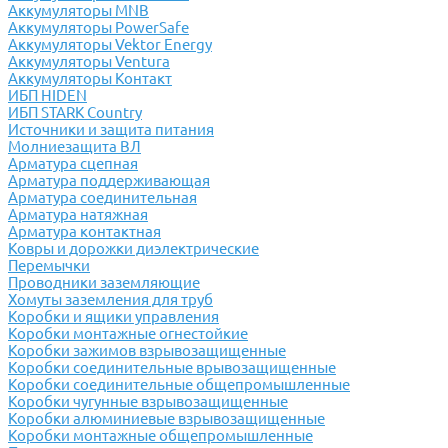
Аккумуляторы MNB
Аккумуляторы PowerSafe
Аккумуляторы Vektor Energy
Аккумуляторы Ventura
Аккумуляторы Контакт
ИБП HIDEN
ИБП STARK Country
Источники и защита питания
Молниезащита ВЛ
Арматура сцепная
Арматура поддерживающая
Арматура соединительная
Арматура натяжная
Арматура контактная
Ковры и дорожки диэлектрические
Перемычки
Проводники заземляющие
Хомуты заземления для труб
Коробки и ящики управления
Коробки монтажные огнестойкие
Коробки зажимов взрывозащищенные
Коробки соединительные врывозащищенные
Коробки соединительные общепромышленные
Коробки чугунные взрывозащищенные
Коробки алюминиевые взрывозащищенные
Коробки монтажные общепромышленные