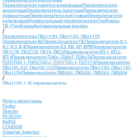
Переключатели пакетно-кулачковые
Переключатели
кнопочные
Переключатели пакетные
Переключатели
поворотные
Переключатели крестовые
Переключатели
кулачковые
Универсальные переключатели
Тумблеры
ТВ-1
Тумблеры
Антивандальные кнопки
/
Переключатели ПКн113Н, ПКн115Н, ПКн117Н
Переключатели КЕ
Переключатели ПЕ
Переключатели К-1,
К-2, К-3, К-4
Переключатели КЗ, КВ, КР, КРВ
Переключатели
ПК1С(Э), ПК2С(Э), ПК19, ПК22
Переключатели КП-1, КП-2,
КП-3
Переключатели П2Кн, П2КнТ, П2КнТА
Переключатели
П2П1Т(А)-1, П4П2Т(А)-2, П3П1Т(А)-3, П2П1Т-4
Переключатели
ПКн105.1(2), Пкн107.1(2)
Переключатели ПКн113Н, ПКн115Н,
ПКн117Н
Переключатели ПКБ501, ПКБ502, ПКБ503, ПКБ504
/
ПКн117Н.1-1б переключатель
Реле и аксессуары
Finder
Shenler
РЕЛЕОН
RelPol
CONDOR
Новатек Электро