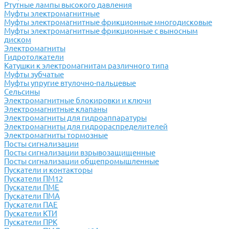
Ртутные лампы высокого давления
Муфты электромагнитные
Муфты электромагнитные фрикционные многодисковые
Муфты электромагнитные фрикционные с выносным
диском
Электромагниты
Гидротолкатели
Катушки к электромагнитам различного типа
Муфты зубчатые
Муфты упругие втулочно-пальцевые
Сельсины
Электромагнитные блокировки и ключи
Электромагнитные клапаны
Электромагниты для гидроаппаратуры
Электромагниты для гидрораспределителей
Электромагниты тормозные
Посты сигнализации
Посты сигнализации взрывозащищенные
Посты сигнализации общепромышленные
Пускатели и контакторы
Пускатели ПМ12
Пускатели ПМЕ
Пускатели ПМА
Пускатели ПАЕ
Пускатели КТИ
Пускатели ПРК