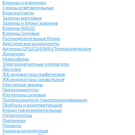
Клеммы и клемники
Cжимы ответвительные
Блок контакты
Зажимы винтовые
Зажимы и блоки зажимов
Клеммы WAGO
Клеммы силовые
Распределительные блоки
Акустические компоненты
Антенны GPS/GSM/WiFi/Телескопические
Динамики
Микрофоны
Электромагнитные излучатели
Дисплеи
ЖК индикаторы графические
ЖК индикаторы символьные
Сенсорные экраны
Предохранители
Изоляторы силовые
Предохранители токоограничивающие
Приборы и комплектующие
Клещи токоизмерительные
Мультиметры
Паяльники
Пинцеты
Тормоза колодочные