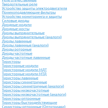
Реле отечественные
Твердотельные реле
Устройство защиты электродвигателя
Помехоподавляющие фильтры
Устройство мониторинга и защиты
Силовые диоды
Диодные модули
Диодные мосты
Диоды выпрямительные
Диоды выпрямительные (аналоги)
Диоды лавинные
Диоды лавинные (аналоги)
Диоды роторные
Диоды частотные
Диоды частотные лавинные
Тиристоры
Тиристорные модули
Тиристорные модули МДТ
Тиристорные модули МТД
Тиристоры лавинные
Тиристоры симметричные
Тиристоры симметричные (аналоги)
Тиристоры низкочастотные
Тиристоры низкочастотные (аналоги)
Тиристоры оптронные
Тиристоры быстродействующие
Симисторы оптронные (Оптотриаки)