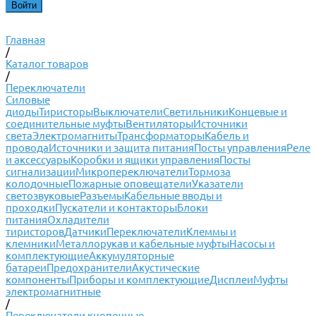
Главная
/
Каталог товаров
/
Переключатели
Силовые
диоды
Тиристоры
Выключатели
Светильники
Концевые и
соединительные муфты
Вентиляторы
Источники
света
Электромагниты
Трансформаторы
Кабель и
провода
Источники и защита питания
Посты управления
Реле
и аксессуары
Коробки и ящики управления
Посты
сигнализации
Микропереключатели
Тормоза
колодочные
Пожарные оповещатели
Указатели
светозвуковые
Разъемы
Кабельные вводы и
проходки
Пускатели и контакторы
Блоки
питания
Охладители
тиристоров
Датчики
Переключатели
Клеммы и
клемники
Металлорукав и кабельные муфты
Насосы и
комплектующие
Аккумуляторные
батареи
Предохранители
Акустические
компоненты
Приборы и комплектующие
Дисплеи
Муфты
электромагнитные
/
Переключатели кнопочные