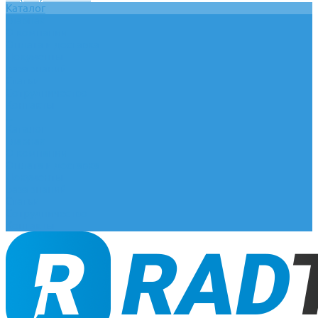
Каталог
Главная
О компании
Оплата и доставка
Документы
База знаний
Статьи
Сотрудничество
Контакты
...
Каталог
Главная
О компании
Оплата и доставка
Документы
База знаний
Статьи
Сотрудничество
Контакты