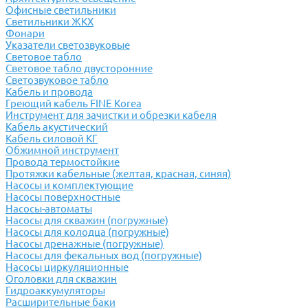
Офисные светильники
Светильники ЖКХ
Фонари
Указатели светозвуковые
Световое табло
Световое табло двусторонние
Светозвуковое табло
Кабель и провода
Греющий кабель FINE Korea
Инструмент для зачистки и обрезки кабеля
Кабель акустический
Кабель силовой КГ
Обжимной инструмент
Провода термостойкие
Протяжки кабельные (желтая, красная, синяя)
Насосы и комплектующие
Насосы поверхностные
Насосы-автоматы
Насосы для скважин (погружные)
Насосы для колодца (погружные)
Насосы дренажные (погружные)
Насосы для фекальных вод (погружные)
Насосы циркуляционные
Оголовки для скважин
Гидроаккумуляторы
Расширительные баки