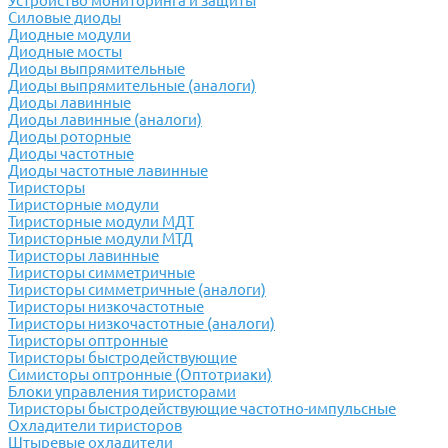
Устройство мониторинга и защиты
Силовые диоды
Диодные модули
Диодные мосты
Диоды выпрямительные
Диоды выпрямительные (аналоги)
Диоды лавинные
Диоды лавинные (аналоги)
Диоды роторные
Диоды частотные
Диоды частотные лавинные
Тиристоры
Тиристорные модули
Тиристорные модули МДТ
Тиристорные модули МТД
Тиристоры лавинные
Тиристоры симметричные
Тиристоры симметричные (аналоги)
Тиристоры низкочастотные
Тиристоры низкочастотные (аналоги)
Тиристоры оптронные
Тиристоры быстродействующие
Симисторы оптронные (Оптотриаки)
Блоки управления тиристорами
Тиристоры быстродействующие частотно-импульсные
Охладители тиристоров
Штыревые охладители