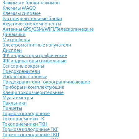
Зажимы и блоки зажимов
Клеммы WAGO
Клеммы силовые
Распределительные блоки
Акустические компоненты
Антенны GPS/GSM/WiFi/Телескопические
Динамики
Микрофоны
Электромагнитные излучатели
Дисплеи
ЖК индикаторы графические
ЖК индикаторы символьные
Сенсорные экраны
Предохранители
Изоляторы силовые
Предохранители токоограничивающие
Приборы и комплектующие
Клещи токоизмерительные
Мультиметры
Паяльники
Пинцеты
Тормоза колодочные
Токоприемники ТК
Токоприемники ТКН
Тормоза колодочные ТКГ
Тормоза колодочные ТКП