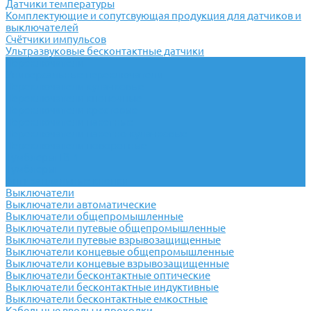
Датчики температуры
Комплектующие и сопутсвующая продукция для датчиков и
выключателей
Счётчики импульсов
Ультразвуковые бесконтактные датчики
Переключатели
Универсальные переключатели
Переключатели кулачковые
Переключатели кнопочные
Переключатели крестовые
Переключатели пакетные
Переключатели пакетно-кулачковые
Переключатели поворотные
Тумблеры ТВ-1
Тумблеры
Антивандальные кнопки
Выключатели
Выключатели автоматические
Выключатели общепромышленные
Выключатели путевые общепромышленные
Выключатели путевые взрывозащищенные
Выключатели концевые общепромышленные
Выключатели концевые взрывозащищенные
Выключатели бесконтактные оптические
Выключатели бесконтактные индуктивные
Выключатели бесконтактные емкостные
Кабельные вводы и проходки