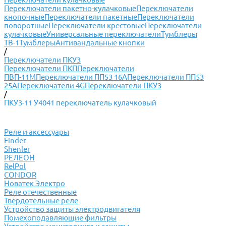
Переключатели пакетно-кулачковые
Переключатели
кнопочные
Переключатели пакетные
Переключатели
поворотные
Переключатели крестовые
Переключатели
кулачковые
Универсальные переключатели
Тумблеры
ТВ-1
Тумблеры
Антивандальные кнопки
/
Переключатели ПКУ3
Переключатели ПКП
Переключатели
ПВП-11М
Переключатели ПП53 16А
Переключатели ПП53
25А
Переключатели 4G
Переключатели ПКУ3
/
ПКУ3-11 У4041 переключатель кулачковый
Реле и аксессуары
Finder
Shenler
РЕЛЕОН
RelPol
CONDOR
Новатек Электро
Реле отечественные
Твердотельные реле
Устройство защиты электродвигателя
Помехоподавляющие фильтры