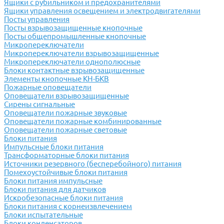
Ящики с рубильником и предохранителями
Ящики управления освещением и электродвигателями
Посты управления
Посты взрывозащищенные кнопочные
Посты общепромышленные кнопочные
Микропереключатели
Микропереключатели взрывозащищенные
Микропереключатели однополюсные
Блоки контактные взрывозащищенные
Элементы кнопочные КН-БКВ
Пожарные оповещатели
Оповещатели взрывозащищенные
Сирены сигнальные
Оповещатели пожарные звуковые
Оповещатели пожарные комбинированные
Оповещатели пожарные световые
Блоки питания
Импульсные блоки питания
Трансформаторные блоки питания
Источники резервного (бесперебойного) питания
Помехоустойчивые блоки питания
Блоки питания импульсные
Блоки питания для датчиков
Искробезопасные блоки питания
Блоки питания с корнеизвлечением
Блоки испытательные
Блоки конденсаторов