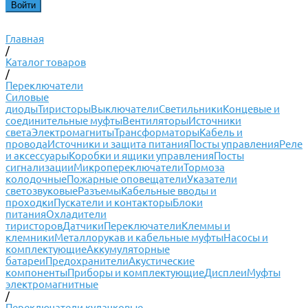
Главная
/
Каталог товаров
/
Переключатели
Силовые
диоды
Тиристоры
Выключатели
Светильники
Концевые и
соединительные муфты
Вентиляторы
Источники
света
Электромагниты
Трансформаторы
Кабель и
провода
Источники и защита питания
Посты управления
Реле
и аксессуары
Коробки и ящики управления
Посты
сигнализации
Микропереключатели
Тормоза
колодочные
Пожарные оповещатели
Указатели
светозвуковые
Разъемы
Кабельные вводы и
проходки
Пускатели и контакторы
Блоки
питания
Охладители
тиристоров
Датчики
Переключатели
Клеммы и
клемники
Металлорукав и кабельные муфты
Насосы и
комплектующие
Аккумуляторные
батареи
Предохранители
Акустические
компоненты
Приборы и комплектующие
Дисплеи
Муфты
электромагнитные
/
Переключатели кулачковые