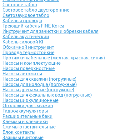
Световое табло
Световое табло двусторонние
Светозвуковое табло
Кабель и провода
Греющий кабель FINE Korea
Инструмент для зачистки и обрезки кабеля
Кабель акустический
Кабель силовой КГ
Обжимной инструмент
Провода термостойкие
Протяжки кабельные (желтая, красная, синяя)
Насосы и комплектующие
Насосы поверхностные
Насосы-автоматы
Насосы для скважин (погружные)
Насосы для колодца (погружные)
Насосы дренажные (погружные)
Насосы для фекальных вод (погружные)
Насосы циркуляционные
Оголовки для скважин
Гидроаккумуляторы
Расширительные баки
Клеммы и клемники
Cжимы ответвительные
Блок контакты
Зажимы винтовые