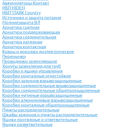
Аккумуляторы Контакт
ИБП HIDEN
ИБП STARK Country
Источники и защита питания
Молниезащита ВЛ
Арматура сцепная
Арматура поддерживающая
Арматура соединительная
Арматура натяжная
Арматура контактная
Ковры и дорожки диэлектрические
Перемычки
Проводники заземляющие
Хомуты заземления для труб
Коробки и ящики управления
Коробки монтажные огнестойкие
Коробки зажимов взрывозащищенные
Коробки соединительные врывозащищенные
Коробки соединительные общепромышленные
Коробки чугунные взрывозащищенные
Коробки алюминиевые взрывозащищенные
Коробки монтажные общепромышленные
Пункты распределительные
Шкафы зажимов и пункты распределительные
Ящики протяжные и ответвительные
Ящики разветвительные