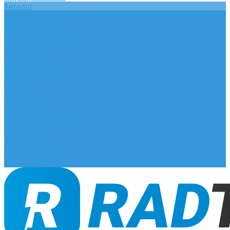
Каталог
Главная
О компании
Оплата и доставка
Документы
База знаний
Статьи
Сотрудничество
Контакты
...
Каталог
Главная
О компании
Оплата и доставка
Документы
База знаний
Статьи
Сотрудничество
Контакты