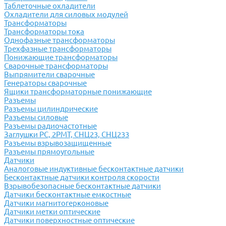
Таблеточные охладители
Охладители для силовых модулей
Трансформаторы
Трансформаторы тока
Однофазные трансформаторы
Трехфазные трансформаторы
Понижающие трансформаторы
Сварочные трансформаторы
Выпрямители сварочные
Генераторы сварочные
Ящики трансформаторные понижающие
Разъемы
Разъемы цилиндрические
Разъемы силовые
Разъемы радиочастотные
Заглушки РС, 2РМТ, СНЦ23, СНЦ233
Разъемы взрывозащищенные
Разъемы прямоугольные
Датчики
Аналоговые индуктивные бесконтактные датчики
Бесконтактные датчики контроля скорости
Взрывобезопасные бесконтактные датчики
Датчики бесконтактные емкостные
Датчики магнитогерконовые
Датчики метки оптические
Датчики поверхностные оптические